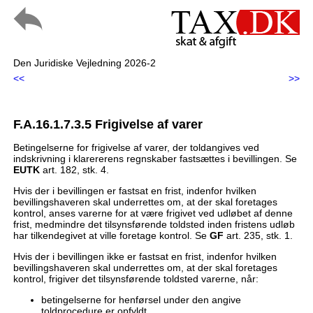
Den Juridiske Vejledning 2026-2
<<
>>
F.A.16.1.7.3.5 Frigivelse af varer
Betingelserne for frigivelse af varer, der toldangives ved
indskrivning i klarererens regnskaber fastsættes i bevillingen. Se
EUTK
art. 182, stk. 4.
Hvis der i bevillingen er fastsat en frist, indenfor hvilken
bevillingshaveren skal underrettes om, at der skal foretages
kontrol, anses varerne for at være frigivet ved udløbet af denne
frist, medmindre det tilsynsførende toldsted inden fristens udløb
har tilkendegivet at ville foretage kontrol. Se
GF
art. 235, stk. 1.
Hvis der i bevillingen ikke er fastsat en frist, indenfor hvilken
bevillingshaveren skal underrettes om, at der skal foretages
kontrol, frigiver det tilsynsførende toldsted varerne, når:
betingelserne for henførsel under den angive
toldprocedure er opfyldt