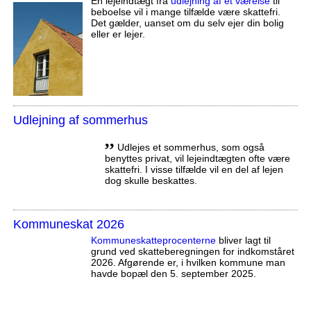
En lejeindtægt fra
udlejning af et værelse
til
beboelse vil i mange tilfælde være skattefri.
Det gælder, uanset om du selv ejer din bolig
eller er lejer.
Udlejning af sommerhus
,,
Udlejes et sommerhus, som også
benyttes privat, vil lejeindtægten ofte være
skattefri. I visse tilfælde vil en del af lejen
dog skulle beskattes.
Kommuneskat 2026
Kommuneskatte­procenterne
bliver lagt til
grund ved skatteberegningen for indkomståret
2026. Afgørende er, i hvilken kommune man
havde bopæl den 5. september 2025.