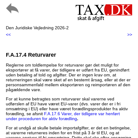
Den Juridiske Vejledning 2026-2
<<
>>
F.A.17.4 Returvarer
Reglerne om toldlempelse for returvarer gør det muligt for
eksportører at få varer, der tidligere er udført fra EU, genindført
uden betaling af told og afgifter. Der er ingen krav om, at
returneringen skal være sket af en bestemt årsag, eller at der er
personsammenfald mellem eksportøren og reimportøren af den
pågældende vare.
For at kunne betragtes som returvarer skal varerne ved
udførslen af EU have været EU-varer (dvs. varer der er i fri
omsætning i EU) eller have været forædlingsprodukter fra aktiv
forædling, se afsnit
F.A.17.6 Varer, der tidligere var henført
under proceduren for aktiv forædling
.
For at undgå at skulle betale importafgifter, er det en betingelse,
at varerne returneres inden for en frist på 3 år til EU, og at
varerne angives til fri omsætning. Dette skal ske efter ansøgning