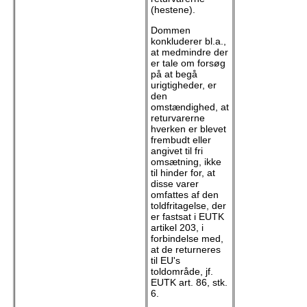
(hestene).
Dommen
konkluderer bl.a.,
at medmindre der
er tale om forsøg
på at begå
urigtigheder, er
den
omstændighed, at
returvarerne
hverken er blevet
frembudt eller
angivet til fri
omsætning, ikke
til hinder for, at
disse varer
omfattes af den
toldfritagelse, der
er fastsat i EUTK
artikel 203, i
forbindelse med,
at de returneres
til EU's
toldområde, jf.
EUTK art. 86, stk.
6.