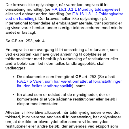
Der kræves ikke oplysninger, når varer kan angives til fri
omsætning mundtligt (se
F.A.16.1.3.1.1 Mundtlig toldangivelse
)
eller ved enhver anden handling (se
F.A.16.1.3.1.2 Toldangivelse
ved en handling
). Der kræves heller ikke oplysninger på
international forsendelse af emballagemateriale, transportmidler
og visse varer henført under særlige toldprocedurer, med mindre
andet er fastlagt.
Se
GF
art. 253, stk. 4.
En angivelse om overgang til fri omsætning af returvarer, som
ved eksporten kan have givet anledning til opfyldelse af
toldformaliteter med henblik på udbetaling af restitutioner eller
andre beløb som led i den fælles landbrugspolitik, skal
vedlægges:
De dokumenter som fremgår af
GF
art. 253 (Se afsnit
F.A.17.5 Varer, som har været omfattet af foranstaltninger
iht. den fælles landbrugspolitik
), samt
En attest som er udstedt af de myndigheder, der er
kompetente til at yde sådanne restitutioner eller beløb i
eksportmedlemsstaten.
Attesten vil ikke blive afkrævet, når toldmyndighederne ved det
toldsted, hvor varerne angives til fri omsætning, har oplysninger
om, at der ikke er blevet ydet eller senere vil kunne ydes
restitutioner eller andre beløb, der anvendes ved eksport som