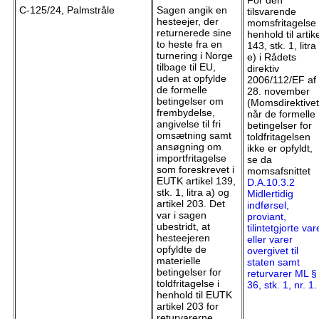
C-125/24, Palmstråle
Sagen angik en
tilsvarende
hesteejer, der
momsfritagelse 
returnerede sine
henhold til artik
to heste fra en
143, stk. 1, litra
turnering i Norge
e) i Rådets
tilbage til EU,
direktiv
uden at opfylde
2006/112/EF af
de formelle
28. november
betingelser om
(Momsdirektivet
frembydelse,
når de formelle
angivelse til fri
betingelser for
omsætning samt
toldfritagelsen
ansøgning om
ikke er opfyldt,
importfritagelse
se da
som foreskrevet i
momsafsnittet
EUTK artikel 139,
D.A.10.3.2
stk. 1, litra a) og
Midlertidig
artikel 203. Det
indførsel,
var i sagen
proviant,
ubestridt, at
tilintetgjorte var
hesteejeren
eller varer
opfyldte de
overgivet til
materielle
staten samt
betingelser for
returvarer ML §
toldfritagelse i
36, stk. 1, nr. 1
.
henhold til EUTK
artikel 203 for
returvarerne