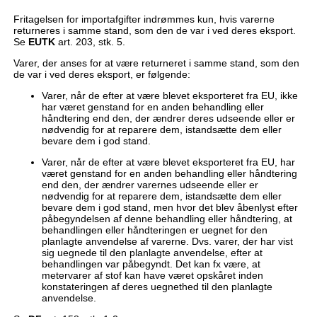
Fritagelsen for importafgifter indrømmes kun, hvis varerne
returneres i samme stand, som den de var i ved deres eksport.
Se
EUTK
art. 203, stk. 5.
Varer, der anses for at være returneret i samme stand, som den
de var i ved deres eksport, er følgende:
Varer, når de efter at være blevet eksporteret fra EU, ikke
har været genstand for en anden behandling eller
håndtering end den, der ændrer deres udseende eller er
nødvendig for at reparere dem, istandsætte dem eller
bevare dem i god stand.
Varer, når de efter at være blevet eksporteret fra EU, har
været genstand for en anden behandling eller håndtering
end den, der ændrer varernes udseende eller er
nødvendig for at reparere dem, istandsætte dem eller
bevare dem i god stand, men hvor det blev åbenlyst efter
påbegyndelsen af denne behandling eller håndtering, at
behandlingen eller håndteringen er uegnet for den
planlagte anvendelse af varerne. Dvs. varer, der har vist
sig uegnede til den planlagte anvendelse, efter at
behandlingen var påbegyndt. Det kan fx være, at
metervarer af stof kan have været opskåret inden
konstateringen af deres uegnethed til den planlagte
anvendelse.