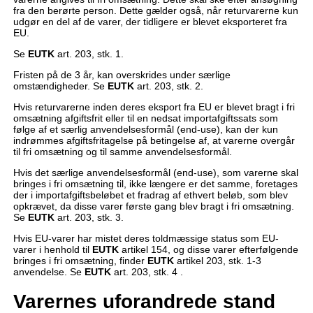
fra den berørte person. Dette gælder også, når returvarerne kun
udgør en del af de varer, der tidligere er blevet eksporteret fra
EU.
Se
EUTK
art. 203, stk. 1.
Fristen på de 3 år, kan overskrides under særlige
omstændigheder. Se
EUTK
art. 203, stk. 2.
Hvis returvarerne inden deres eksport fra EU er blevet bragt i fri
omsætning afgiftsfrit eller til en nedsat importafgiftssats som
følge af et særlig anvendelsesformål (end-use), kan der kun
indrømmes afgiftsfritagelse på betingelse af, at varerne overgår
til fri omsætning og til samme anvendelsesformål.
Hvis det særlige anvendelsesformål (end-use), som varerne skal
bringes i fri omsætning til, ikke længere er det samme, foretages
der i importafgiftsbeløbet et fradrag af ethvert beløb, som blev
opkrævet, da disse varer første gang blev bragt i fri omsætning.
Se
EUTK
art. 203, stk. 3.
Hvis EU-varer har mistet deres toldmæssige status som EU-
varer i henhold til
EUTK
artikel 154, og disse varer efterfølgende
bringes i fri omsætning, finder
EUTK
artikel 203, stk. 1-3
anvendelse. Se
EUTK
art. 203, stk. 4 .
Varernes uforandrede stand