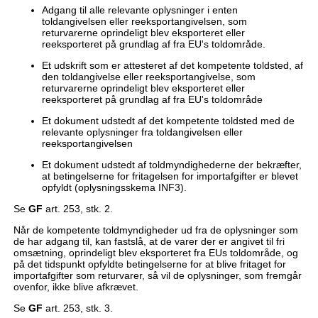
Adgang til alle relevante oplysninger i enten
toldangivelsen eller reeksportangivelsen, som
returvarerne oprindeligt blev eksporteret eller
reeksporteret på grundlag af fra EU's toldområde.
Et udskrift som er attesteret af det kompetente toldsted, af
den toldangivelse eller reeksportangivelse, som
returvarerne oprindeligt blev eksporteret eller
reeksporteret på grundlag af fra EU's toldområde
Et dokument udstedt af det kompetente toldsted med de
relevante oplysninger fra toldangivelsen eller
reeksportangivelsen
Et dokument udstedt af toldmyndighederne der bekræfter,
at betingelserne for fritagelsen for importafgifter er blevet
opfyldt (oplysningsskema INF3).
Se
GF
art. 253, stk. 2.
Når de kompetente toldmyndigheder ud fra de oplysninger som
de har adgang til, kan fastslå, at de varer der er angivet til fri
omsætning, oprindeligt blev eksporteret fra EUs toldområde, og
på det tidspunkt opfyldte betingelserne for at blive fritaget for
importafgifter som returvarer, så vil de oplysninger, som fremgår
ovenfor, ikke blive afkrævet.
Se
GF
art. 253, stk. 3.