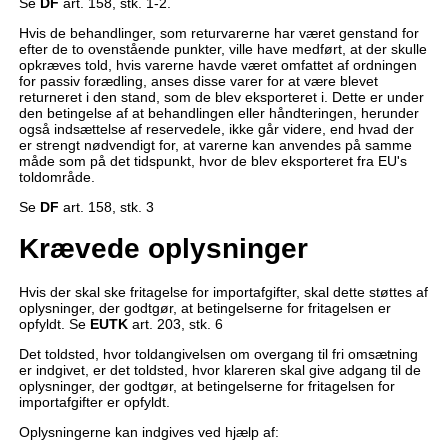
Se
DF
art. 158, stk. 1-2.
Hvis de behandlinger, som returvarerne har været genstand for
efter de to ovenstående punkter, ville have medført, at der skulle
opkræves told, hvis varerne havde været omfattet af ordningen
for passiv forædling, anses disse varer for at være blevet
returneret i den stand, som de blev eksporteret i. Dette er under
den betingelse af at behandlingen eller håndteringen, herunder
også indsættelse af reservedele, ikke går videre, end hvad der
er strengt nødvendigt for, at varerne kan anvendes på samme
måde som på det tidspunkt, hvor de blev eksporteret fra EU's
toldområde.
Se
DF
art. 158, stk. 3
Krævede oplysninger
Hvis der skal ske fritagelse for importafgifter, skal dette støttes af
oplysninger, der godtgør, at betingelserne for fritagelsen er
opfyldt. Se
EUTK
art. 203, stk. 6
Det toldsted, hvor toldangivelsen om overgang til fri omsætning
er indgivet, er det toldsted, hvor klareren skal give adgang til de
oplysninger, der godtgør, at betingelserne for fritagelsen for
importafgifter er opfyldt.
Oplysningerne kan indgives ved hjælp af: