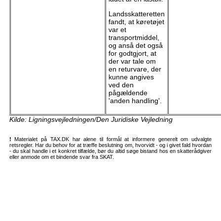
Landsskatteretten
fandt, at køretøjet
var et
transportmiddel,
og anså det også
for godtgjort, at
der var tale om
en returvare, der
kunne angives
ved den
pågældende
'anden handling'.
Kilde: Ligningsvejledningen/Den Juridiske Vejledning
!
Materialet på TAX.DK har alene til formål at informere generelt om udvalgte
retsregler. Har du behov for at træffe beslutning om, hvorvidt - og i givet fald hvordan
- du skal handle i et konkret tilfælde, bør du altid søge bistand hos en skatterådgiver
eller anmode om et bindende svar fra SKAT.