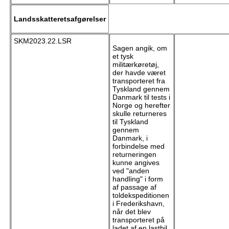
Landsskatteretsafgørelser
SKM2023.22.LSR
Sagen angik, om
et tysk
militærkøretøj,
der havde været
transporteret fra
Tyskland gennem
Danmark til tests i
Norge og herefter
skulle returneres
til Tyskland
gennem
Danmark, i
forbindelse med
returneringen
kunne angives
ved "anden
handling" i form
af passage af
toldekspeditionen
i Frederikshavn,
når det blev
transporteret på
ladet af en lastbil.