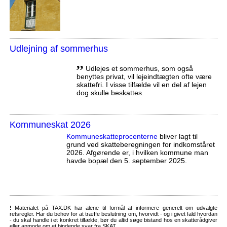
Udlejning af sommerhus
,,
Udlejes et sommerhus, som også
benyttes privat, vil lejeindtægten ofte være
skattefri. I visse tilfælde vil en del af lejen
dog skulle beskattes.
Kommuneskat 2026
Kommuneskatte­procenterne
bliver lagt til
grund ved skatteberegningen for indkomståret
2026. Afgørende er, i hvilken kommune man
havde bopæl den 5. september 2025.
!
Materialet på TAX.DK har alene til formål at informere generelt om udvalgte
retsregler. Har du behov for at træffe beslutning om, hvorvidt - og i givet fald hvordan
- du skal handle i et konkret tilfælde, bør du altid søge bistand hos en skatterådgiver
eller anmode om et bindende svar fra SKAT.