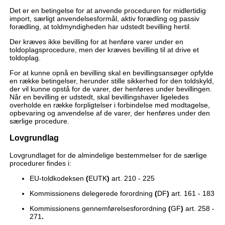
Det er en betingelse for at anvende proceduren for midlertidig
import, særligt anvendelsesformål, aktiv forædling og passiv
forædling, at toldmyndigheden har udstedt bevilling hertil.
Der kræves ikke bevilling for at henføre varer under en
toldoplagsprocedure, men der kræves bevilling til at drive et
toldoplag.
For at kunne opnå en bevilling skal en bevillingsansøger opfylde
en række betingelser, herunder stille sikkerhed for den toldskyld,
der vil kunne opstå for de varer, der henføres under bevillingen.
Når en bevilling er udstedt, skal bevillingshaver ligeledes
overholde en række forpligtelser i forbindelse med modtagelse,
opbevaring og anvendelse af de varer, der henføres under den
særlige procedure.
Lovgrundlag
Lovgrundlaget for de almindelige bestemmelser for de særlige
procedurer findes i:
EU-toldkodeksen
(
EUTK
)
art. 210 - 225
Kommissionens delegerede forordning
(
DF
)
art. 161 - 183
Kommissionens gennemførelsesforordning
(
GF
)
art. 258 -
271
.