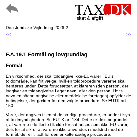
Den Juridiske Vejledning 2026-2
<<
>>
F.A.19.1 Formål og lovgrundlag
Formål
En virksomhed, der skal toldangive ikke-EU-varer i EU's
toldområde, kan frit vælge, hvilken toldprocedure varerne skal
henføres under. Dette forudsætter, at klareren (den person, der
indgiver en toldangivelse i eget navn, eller den person, i hvis
navn en sådan angivelse eller meddelelse foretages) opfylder de
betingelser, der gælder for den valgte procedure. Se EUTK art.
150.
Varer, der angives til en af de særlige procedurer, er under tilsyn
af toldmyndigheden. Se EUTK art 134. Dette er dels begrundet
i, at varerne i de fleste tilfælde fortsat anses som ikke-EU-varer,
dels for at sikre, at varerne ikke anvendes i modstrid med de
formål, der er tilladt for den enkelte særlige procedure.