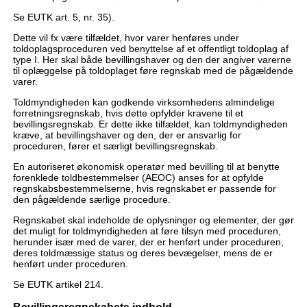
Se EUTK art. 5, nr. 35).
Dette vil fx være tilfældet, hvor varer henføres under
toldoplagsproceduren ved benyttelse af et offentligt toldoplag af
type I. Her skal både bevillingshaver og den der angiver varerne
til oplæggelse på toldoplaget føre regnskab med de pågældende
varer.
Toldmyndigheden kan godkende virksomhedens almindelige
forretningsregnskab, hvis dette opfylder kravene til et
bevillingsregnskab. Er dette ikke tilfældet, kan toldmyndigheden
kræve, at bevillingshaver og den, der er ansvarlig for
proceduren, fører et særligt bevillingsregnskab.
En autoriseret økonomisk operatør med bevilling til at benytte
forenklede toldbestemmelser (AEOC) anses for at opfylde
regnskabsbestemmelserne, hvis regnskabet er passende for
den pågældende særlige procedure.
Regnskabet skal indeholde de oplysninger og elementer, der gør
det muligt for toldmyndigheden at føre tilsyn med proceduren,
herunder især med de varer, der er henført under proceduren,
deres toldmæssige status og deres bevægelser, mens de er
henført under proceduren.
Se EUTK artikel 214.