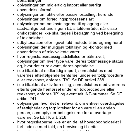
behandlinger
oplysninger om midlertidig import eller særligt
anvendelsesformål
oplysninger om aktiv eller passiv forædling, herunder
oplysninger om forædlingsprocessens art
oplysninger om omkostningerne til oplagring eller
sædvanlige behandlinger i EU's toldområde, når disse
omkostninger ikke skal tages i betragtning ved beregning
af toldbeløbet
udbyttesatsen eller i givet fald metode til beregning heraf
oplysninger, der muliggør toldtilsyn og -kontrol med
anvendelsen af ækvivalente varer
hvor regnskabsmæssig adskillelse er påkrævet,
oplysninger om hver type vare, deres toldmæssige status
og, hvor det er relevant, deres oprindelse
i de tilfælde af midlertidig import, som afsluttes med
varernes efterfølgende henførsel under en toldprocedure
eller reeksport, anføres "TA". Se DF artikel 238
i de tilfælde af aktiv forædling, som afsluttes med varernes
efterfølgende henførsel under en toldprocedure eller
reeksport, anføres "IP" og eventuelt INF-nummer. Se DF
artikel 241
oplysninger, hvor det er relevant, om enhver overdragelse
af rettigheder og forpligtelser for en vare til en anden
person, som opfylder betingelserne for at overtage
varerne. Se EUTK art. 218
hvor regnskaberne ikke er en del af hovedbogholderiet i
forbindelse med told, en henvisning til dette