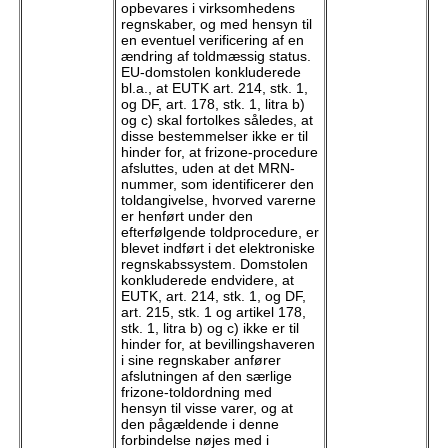
opbevares i virksomhedens
regnskaber, og med hensyn til
en eventuel verificering af en
ændring af toldmæssig status.
EU-domstolen konkluderede
bl.a., at EUTK art. 214, stk. 1,
og DF, art. 178, stk. 1, litra b)
og c) skal fortolkes således, at
disse bestemmelser ikke er til
hinder for, at frizone-procedure
afsluttes, uden at det MRN-
nummer, som identificerer den
toldangivelse, hvorved varerne
er henført under den
efterfølgende toldprocedure, er
blevet indført i det elektroniske
regnskabssystem. Domstolen
konkluderede endvidere, at
EUTK, art. 214, stk. 1, og DF,
art. 215, stk. 1 og artikel 178,
stk. 1, litra b) og c) ikke er til
hinder for, at bevillingshaveren
i sine regnskaber anfører
afslutningen af den særlige
frizone-toldordning med
hensyn til visse varer, og at
den pågældende i denne
forbindelse nøjes med i