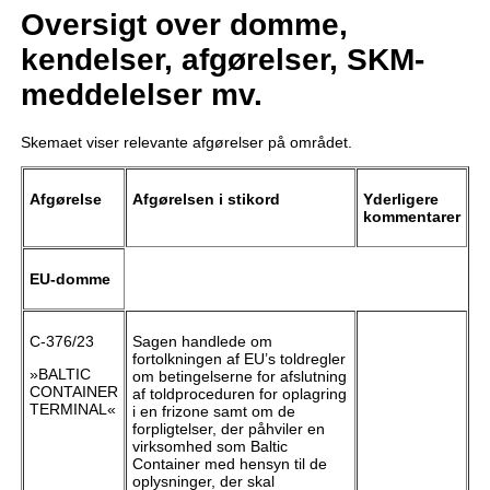
Oversigt over domme,
kendelser, afgørelser, SKM-
meddelelser mv.
Skemaet viser relevante afgørelser på området.
Afgørelse
Afgørelsen i stikord
Yderligere
kommentarer
EU-domme
C-376/23
Sagen handlede om
fortolkningen af EU’s toldregler
»BALTIC
om betingelserne for afslutning
CONTAINER
af toldproceduren for oplagring
TERMINAL«
i en frizone samt om de
forpligtelser, der påhviler en
virksomhed som Baltic
Container med hensyn til de
oplysninger, der skal