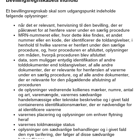
Bevillingsregnskabets indhold
Et bevillingsregnskab skal som udgangspunkt indeholde
følgende oplysninger:
når det er relevant, henvisning til den bevilling, der er
påkrævet for at henføre varer under en særlig procedure
MRN-nummeret eller, hvor dette ikke findes, et andet
nummer eller en kode, der identificerer de toldangivelser, i
henhold til hvilke varerne er henført under den særlige
procedure, og, hvor proceduren er afsluttet, oplysninger
om måden, hvorpå proceduren blev afsluttet
data, som muliggør entydig identifikation af andre
tolddokumenter end toldangivelser, af alle andre
dokumenter, der er relevante for henførslen af varerne
under en særlig procedure, og af alle andre dokumenter,
der er relevante for den pågældende afslutning af
proceduren
de oplysninger vedrørende kollienes mærker, numre, antal
og art, varemængde, varernes sædvanlige
handelsmæssige eller tekniske beskrivelse og i givet fald
containerens identifikationsmærker, der er nødvendige for
at identificere varerne
varernes placering og oplysninger om enhver flytning
heraf
varernes toldmæssige status
oplysninger om sædvanlige behandlinger og i givet fald
den nye tarifering, der følger af disse sædvanlige