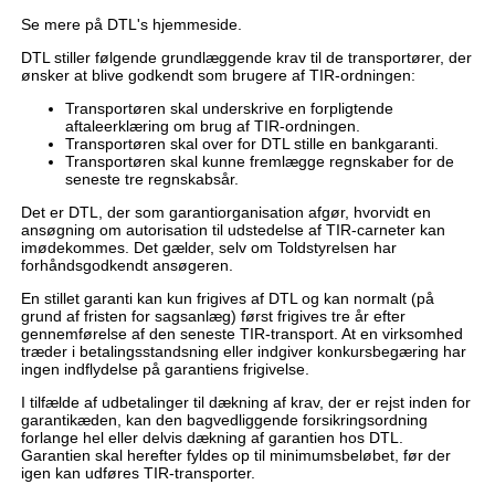
Se mere på DTL's hjemmeside.
DTL stiller følgende grundlæggende krav til de transportører, der
ønsker at blive godkendt som brugere af TIR-ordningen:
Transportøren skal underskrive en forpligtende
aftaleerklæring om brug af TIR-ordningen.
Transportøren skal over for DTL stille en bankgaranti.
Transportøren skal kunne fremlægge regnskaber for de
seneste tre regnskabsår.
Det er DTL, der som garantiorganisation afgør, hvorvidt en
ansøgning om autorisation til udstedelse af TIR-carneter kan
imødekommes. Det gælder, selv om Toldstyrelsen har
forhåndsgodkendt ansøgeren.
En stillet garanti kan kun frigives af DTL og kan normalt (på
grund af fristen for sagsanlæg) først frigives tre år efter
gennemførelse af den seneste TIR-transport. At en virksomhed
træder i betalingsstandsning eller indgiver konkursbegæring har
ingen indflydelse på garantiens frigivelse.
I tilfælde af udbetalinger til dækning af krav, der er rejst inden for
garantikæden, kan den bagvedliggende forsikringsordning
forlange hel eller delvis dækning af garantien hos DTL.
Garantien skal herefter fyldes op til minimumsbeløbet, før der
igen kan udføres TIR-transporter.