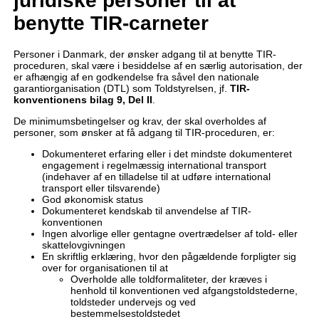
juridiske personer til at
benytte TIR-carneter
Personer i Danmark, der ønsker adgang til at benytte TIR-
proceduren, skal være i besiddelse af en særlig autorisation, der
er afhængig af en godkendelse fra såvel den nationale
garantiorganisation (DTL) som Toldstyrelsen, jf.
TIR-
konventionens bilag 9, Del II
.
De minimumsbetingelser og krav, der skal overholdes af
personer, som ønsker at få adgang til TIR-proceduren, er:
Dokumenteret erfaring eller i det mindste dokumenteret
engagement i regelmæssig international transport
(indehaver af en tilladelse til at udføre international
transport eller tilsvarende)
God økonomisk status
Dokumenteret kendskab til anvendelse af TIR-
konventionen
Ingen alvorlige eller gentagne overtrædelser af told- eller
skattelovgivningen
En skriftlig erklæring, hvor den pågældende forpligter sig
over for organisationen til at
Overholde alle toldformaliteter, der kræves i
henhold til konventionen ved afgangstoldstederne,
toldsteder undervejs og ved
bestemmelsestoldstedet