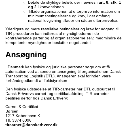
Betale de skyldige beløb, der nævnes i
art. 8, stk. 1
og 2
i konventionen
Tillade organisationen at efterprøve information om
minimumsbetingelserne og krav, i det omfang
national lovgivning tillader en sådan efterprøvelse.
Yderligere og mere restriktive betingelser og krav for adgang til
TIR-proceduren kan indføres af myndighederne i de
kontraherende parter og af organisationerne selv, medmindre de
kompetente myndigheder beslutter noget andet.
Ansøgning
I Danmark kan fysiske og juridiske personer søge om at få
autorisation ved at sende en ansøgning til organisationen Dansk
Transport og Logistik (DTL). Ansøgeren skal forinden være
forhåndsgodkendt af Toldstyrelsen.
Den fysiske udstedelse af TIR-carneter har DTL outsourcet til
Dansk Erhvervs carnet- og certifikatafdeling. TIR-carneter
bestilles derfor hos Dansk Erhverv:
Carnet & Certifikat
Børsen
1217 København K
Tlf. 3374 6096
tircarnet@danskerhverv.dk