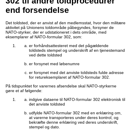
302 til andre toldprocedurer
end forsendelse
Det toldsted, der er anvist af den medlemsstat, hvor den militære
aktivitet på Unionens toldområde påbegyndes, forsyner de
NATO-styrker, der er udstationeret i dets område, med
eksemplarer af NATO-formular 302, som:
er forhåndsattesteret med det pågældende
toldsteds stempel og underskrift af en tjenestemand
ved dette toldsted
er forsynet med løbenumre
er forsynet med det anviste toldsteds fulde adresse
for retureksemplaret af NATO-formular 302.
På tidspunktet for varernes afsendelse skal NATO-styrkerne
gøre et af følgende:
indgive dataene til NATO-formular 302 elektronisk til
det anviste toldsted
udfylde NATO-formular 302 med en erklæring om,
at varerne transporteres under deres kontrol, og
bekræfte denne erklæring ved deres underskrift,
stempel og dato.