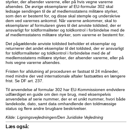
styrker, der afsender varerne, eller på hvis vegne varerne
afsendes. De øvrige eksemplarer af EU-formular 302 skal
ledsage sendingen til de af medlemsstatens militære styrker,
som den er bestemt for, og disse skal stemple og underskrive
dem ved varernes ankomst. Når varerne ankommer, skal to
eksemplarer af formularen gives til det anviste toldsted, der er
ansvarligt for toldformaliteter og toldkontrol i forbindelse med de
af medlemsstatens militære styrker, som varerne er bestemt for.
Det pågældende anviste toldsted beholder et eksemplar og
returnerer det andet eksemplar til det toldsted, der er ansvarligt
for toldformaliteter og toldkontrol i forbindelse med de af
medlemsstatens militære styrker, der afsender varerne, eller på
hvis vegne varerne afsendes.
Fristen for afslutning af proceduren er fastsat til 24 måneder,
med mindre der ved internationale aftaler fastsættes en længere
frist. Se DF art. 237.
Til anvendelse af formular 302 har EU-Kommissionen endvidere
udfærdiget en guide om den nye brug, med eksempelvis
anvendelse af serie nummer, der er et unikt nummer, hvori både
landekode, dato, samt data omhandlende den toldmæssige
status og flere andre brugbare beskrivelser.
Kilde: Ligningsvejledningen/Den Juridiske Vejledning
Læs også: