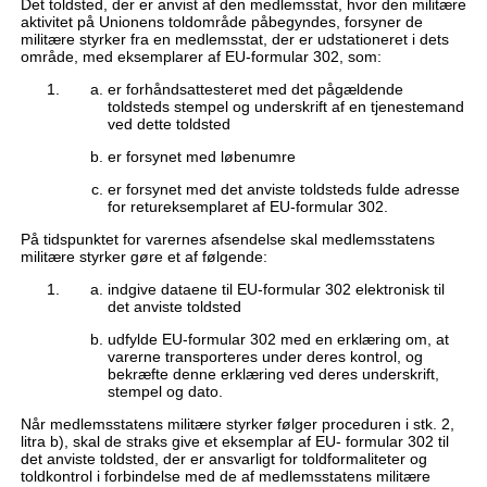
Det toldsted, der er anvist af den medlemsstat, hvor den militære
aktivitet på Unionens toldområde påbegyndes, forsyner de
militære styrker fra en medlemsstat, der er udstationeret i dets
område, med eksemplarer af EU-formular 302, som:
er forhåndsattesteret med det pågældende
toldsteds stempel og underskrift af en tjenestemand
ved dette toldsted
er forsynet med løbenumre
er forsynet med det anviste toldsteds fulde adresse
for retureksemplaret af EU-formular 302.
På tidspunktet for varernes afsendelse skal medlemsstatens
militære styrker gøre et af følgende:
indgive dataene til EU-formular 302 elektronisk til
det anviste toldsted
udfylde EU-formular 302 med en erklæring om, at
varerne transporteres under deres kontrol, og
bekræfte denne erklæring ved deres underskrift,
stempel og dato.
Når medlemsstatens militære styrker følger proceduren i stk. 2,
litra b), skal de straks give et eksemplar af EU- formular 302 til
det anviste toldsted, der er ansvarligt for toldformaliteter og
toldkontrol i forbindelse med de af medlemsstatens militære