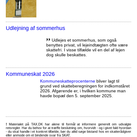
Udlejning af sommerhus
,,
Udlejes et sommerhus, som også
benyttes privat, vil lejeindtægten ofte være
skattefri. I visse tilfælde vil en del af lejen
dog skulle beskattes.
Kommuneskat 2026
Kommuneskatte­procenterne
bliver lagt til
grund ved skatteberegningen for indkomståret
2026. Afgørende er, i hvilken kommune man
havde bopæl den 5. september 2025.
!
Materialet på TAX.DK har alene til formål at informere generelt om udvalgte
retsregler. Har du behov for at træffe beslutning om, hvorvidt - og i givet fald hvordan
- du skal handle i et konkret tilfælde, bør du altid søge bistand hos en skatterådgiver
eller anmode om et bindende svar fra SKAT.