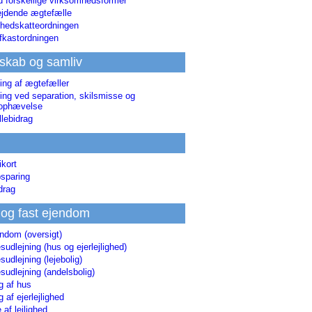
d forskellige virksomhedsformer
jdende ægtefælle
hedskatteordningen
afkastordningen
skab og samliv
ing af ægtefæller
ing ved separation, skilsmisse og
sophævelse
lebidrag
ikort
sparing
drag
 og fast ejendom
endom (oversigt)
udlejning (hus og ejerlejlighed)
udlejning (lejebolig)
udlejning (andelsbolig)
g af hus
g af ejerlejlighed
 af lejlighed