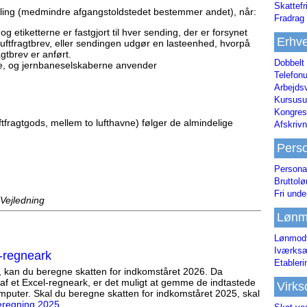
Skattefr
gling (medmindre afgangstoldstedet bestemmer andet), når:
Fradrag 
g etiketterne er fastgjort til hver sending, der er forsynet
Erhve
tfragtbrev, eller sendingen udgør en lasteenhed, hvorpå
gtbrev er anført.
Dobbelt
e, og jernbaneselskaberne anvender
Telefonu
Arbejds
Kursusu
Kongres-
ftfragtgods, mellem to lufthavne) følger de almindelige
Afskrivn
Pers
Persona
Bruttol
Fri unde
 Vejledning
Lønm
Lønmodt
Iværksæ
-regneark
Etabler
, kan du beregne skatten for indkomståret 2026. Da
af et Excel-regneark, er det muligt at gemme de indtastede
Virk
mputer. Skal du beregne skatten for indkomståret 2025, skal
eregning 2025
.