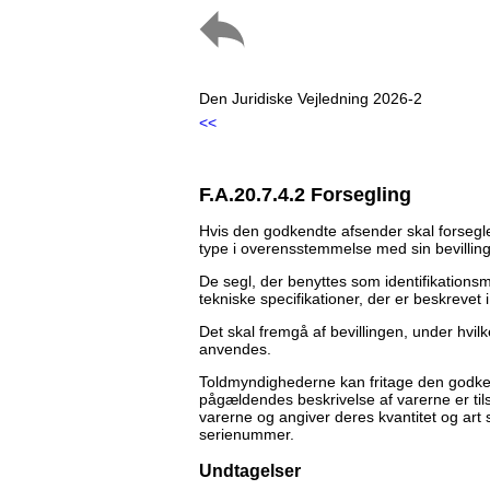
Den Juridiske Vejledning 2026-2
<<
F.A.20.7.4.2 Forsegling
Hvis den godkendte afsender skal forsegle 
type i overensstemmelse med sin bevilling
De segl, der benyttes som identifikations
tekniske specifikationer, der er beskrevet i
Det skal fremgå af bevillingen, under hvilke
anvendes.
Toldmyndighederne kan fritage den godken
pågældendes beskrivelse af varerne er tilstr
varerne og angiver deres kvantitet og art
serienummer.
Undtagelser