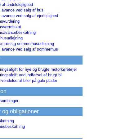
 af andelslejlighed
i avance ved salg af hus
i avance ved salg af ejerlejlighed
svurdering
msværdiskat
savancebeskatning
usudlejning
smæssig sommerhusudlejning
ri avance ved salg af sommerhus
r
ringsafgift for nye og brugte motorkøretøjer
ringsafgift ved indførsel af brugt bil
nvendelse af biler på gule plader
ion
sordninger
r og obligationer
skatning
ionsbeskatning