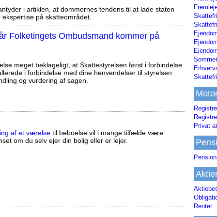
Fremleje
tyder i artiklen, at dommernes tendens til at lade staten
Skattefr
ekspertise på skatteområdet.
Skattefr
Ejendom
, når Folketingets Ombudsmand kommer på
Ejendo
Ejendom
Sommerh
else meget beklageligt, at Skattestyrelsen først i forbindelse
Erhverv
llerede i forbindelse med dine henvendelser til styrelsen
Skattef
ndling og vurdering af sagen.
Moto
Registre
Registre
Privat a
ing af et værelse
til beboelse vil i mange tilfælde være
set om du selv ejer din bolig eller er lejer.
Pens
Pension
Aktie
Aktiebe
Obligat
Renter