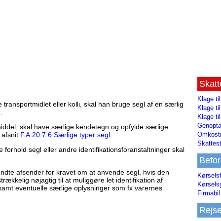
Skat
Klage ti
transportmidlet eller kolli, skal han bruge segl af en særlig
Klage t
.
Klage ti
Genopta
middel, skal have særlige kendetegn og opfylde særlige
Omkostn
 afsnit
F.A.20.7.6 Særlige typer segl
.
Skattest
 forhold segl eller andre identifikationsforanstaltninger skal
Befor
dte afsender for kravet om at anvende segl, hvis den
Kørsels
ækkelig nøjagtig til at muliggøre let identifikation af
Kørsels
 samt eventuelle særlige oplysninger som fx varernes
Firmabil 
Rejs