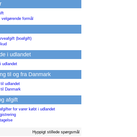
r
ift
l velgørende formål
rveafgift (boafgift)
skud
de i udlandet
i udlandet
ing til og fra Danmark
 til udlandet
 til Danmark
og afgift
afgifter for varer købt i udlandet
istrering
tagelse
Hyppigt stillede spørgsmål