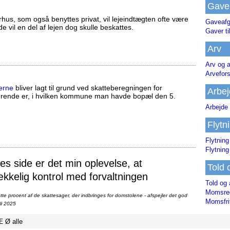
Gave
us, som også benyttes privat, vil lejeindtægten ofte være
Gaveafg
ælde vil en del af lejen dog skulle beskattes.
Gaver ti
Arv
Arv og a
Arvefor
erne
bliver lagt til grund ved skatteberegningen for
Arbej
ørende er, i hvilken kommune man havde bopæl den 5.
Arbejde 
Flytn
Flytning
Flytning
 side er det min oplevelse, at
Told 
ækkelig kontrol med forvaltningen
Told og 
Momsreg
te procent af de skattesager, der indbringes for domstolene - afspejler det god
Momsfri
li 2025
Æ
Ø
alle