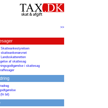
>>
tesager
l Skatteankestyrelsen
il skatteankenævnet
l Landsskatteretten
gelse af skattesag
ingsgodtgørelse i skattesag
raffesager
dring
fradrag
godtgørelse
(fri bil)
e