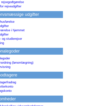
i rejsegodtgørelse
for rejseudgifter
rvsmæssige udgifter
 husførelse
dgifter
værelse i hjemmet
dgifter
 og studierejser
ing
onalegoder
legoder
ønordning (lønomlægning)
rvisning
odtagere
agerfradrag
tterkonto
ingskonto
somheder