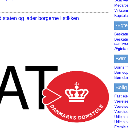
Skat ve
Medarbe
Virksom
Kapital
staten og lader borgerne i stikken
Ægte
Beskatn
Beskatn
samliv
Ægtefæl
Børn
Børns fr
Børneop
Børnebi
Bolig
Fast ej
Værelses
Værelses
Værelses
Udlejnin
Udlejnin
Fremleje