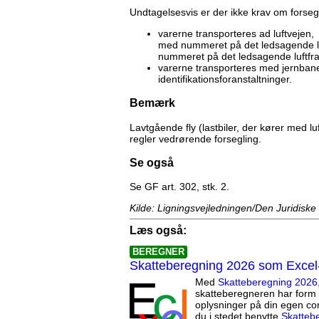
Undtagelsesvis er der ikke krav om forse
varerne transporteres ad luftvejen, o
med nummeret på det ledsagende luf
nummeret på det ledsagende luftfra
varerne transporteres med jernban
identifikationsforanstaltninger.
Bemærk
Lavtgående fly (lastbiler, der kører med lu
regler vedrørende forsegling.
Se også
Se
GF art. 302, stk. 2.
Kilde: Ligningsvejledningen/Den Juridiske
Læs også:
BEREGNER
Skatteberegning 2026 som Excel
Med
Skatteberegning 2026
skatteberegneren har form 
oplysninger på din egen co
du i stedet benytte
Skatteb