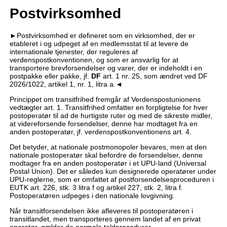
Postvirksomhed
►Postvirksomhed er defineret som en virksomhed, der er
etableret i og udpeget af en medlemsstat til at levere de
internationale tjenester, der reguleres af
verdenspostkonventionen, og som er ansvarlig for at
transportere brevforsendelser og varer, der er indeholdt i en
postpakke eller pakke, jf.
DF
art. 1 nr. 25, som ændret ved DF
2026/1022, artikel 1, nr. 1, litra a.◄
Princippet om transitfrihed fremgår af Verdenspostunionens
vedtægter art. 1. Transitfrihed omfatter en forpligtelse for hver
postoperatør til ad de hurtigste ruter og med de sikreste midler,
at videreforsende forsendelser, denne har modtaget fra en
anden postoperatør, jf. verdenspostkonventionens art. 4.
Det betyder, at nationale postmonopoler bevares, men at den
nationale postoperatør skal befordre de forsendelser, denne
modtager fra en anden postoperatør i et UPU-land (Universal
Postal Union). Det er således kun designerede operatører under
UPU-reglerne, som er omfattet af postforsendelsesproceduren i
EUTK art. 226, stk. 3 litra f og artikel 227, stk. 2, litra f.
Postoperatøren udpeges i den nationale lovgivning.
Når transitforsendelsen ikke afleveres til postoperatøren i
transitlandet, men transporteres gennem landet af en privat