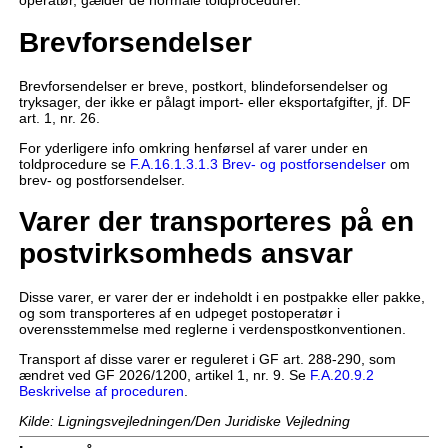
operatør, gælder de normale toldprocedurer.
Brevforsendelser
Brevforsendelser er breve, postkort, blindeforsendelser og
tryksager, der ikke er pålagt import- eller eksportafgifter, jf. DF
art. 1, nr. 26.
For yderligere info omkring henførsel af varer under en
toldprocedure se
F.A.16.1.3.1.3 Brev- og postforsendelser
om
brev- og postforsendelser.
Varer der transporteres på en
postvirksomheds ansvar
Disse varer, er varer der er indeholdt i en postpakke eller pakke,
og som transporteres af en udpeget postoperatør i
overensstemmelse med reglerne i verdenspostkonventionen.
Transport af disse varer er reguleret i GF art. 288-290, som
ændret ved GF 2026/1200, artikel 1, nr. 9. Se
F.A.20.9.2
Beskrivelse af proceduren
.
Kilde: Ligningsvejledningen/Den Juridiske Vejledning