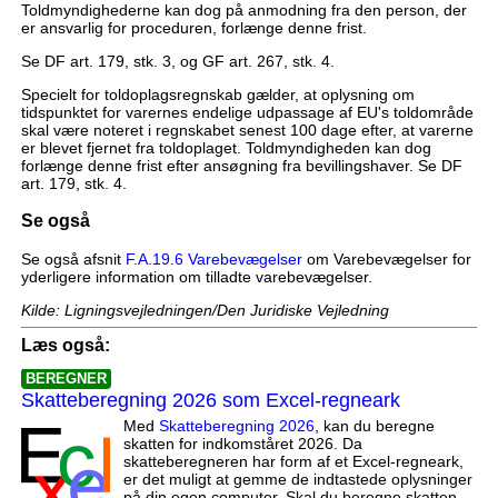
Toldmyndighederne kan dog på anmodning fra den person, der
er ansvarlig for proceduren, forlænge denne frist.
Se DF art. 179, stk. 3, og GF art. 267, stk. 4.
Specielt for toldoplagsregnskab gælder, at oplysning om
tidspunktet for varernes endelige udpassage af EU's toldområde
skal være noteret i regnskabet senest 100 dage efter, at varerne
er blevet fjernet fra toldoplaget. Toldmyndigheden kan dog
forlænge denne frist efter ansøgning fra bevillingshaver. Se DF
art. 179, stk. 4.
Se også
Se også afsnit
F.A.19.6 Varebevægelser
om Varebevægelser for
yderligere information om tilladte varebevægelser.
Kilde: Ligningsvejledningen/Den Juridiske Vejledning
Læs også:
BEREGNER
Skatteberegning 2026 som Excel-regneark
Med
Skatteberegning 2026
, kan du beregne
skatten for indkomståret 2026. Da
skatteberegneren har form af et Excel-regneark,
er det muligt at gemme de indtastede oplysninger
på din egen computer. Skal du beregne skatten