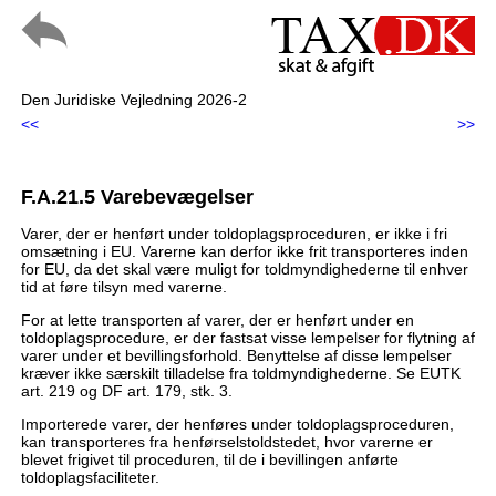
Den Juridiske Vejledning 2026-2
<<
>>
F.A.21.5 Varebevægelser
Varer, der er henført under toldoplagsproceduren, er ikke i fri
omsætning i EU. Varerne kan derfor ikke frit transporteres inden
for EU, da det skal være muligt for toldmyndighederne til enhver
tid at føre tilsyn med varerne.
For at lette transporten af varer, der er henført under en
toldoplagsprocedure, er der fastsat visse lempelser for flytning af
varer under et bevillingsforhold. Benyttelse af disse lempelser
kræver ikke særskilt tilladelse fra toldmyndighederne. Se EUTK
art. 219 og DF art. 179, stk. 3.
Importerede varer, der henføres under toldoplagsproceduren,
kan transporteres fra henførselstoldstedet, hvor varerne er
blevet frigivet til proceduren, til de i bevillingen anførte
toldoplagsfaciliteter.