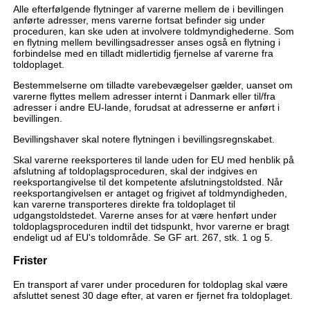
Alle efterfølgende flytninger af varerne mellem de i bevillingen
anførte adresser, mens varerne fortsat befinder sig under
proceduren, kan ske uden at involvere toldmyndighederne. Som
en flytning mellem bevillingsadresser anses også en flytning i
forbindelse med en tilladt midlertidig fjernelse af varerne fra
toldoplaget.
Bestemmelserne om tilladte varebevægelser gælder, uanset om
varerne flyttes mellem adresser internt i Danmark eller til/fra
adresser i andre EU-lande, forudsat at adresserne er anført i
bevillingen.
Bevillingshaver skal notere flytningen i bevillingsregnskabet.
Skal varerne reeksporteres til lande uden for EU med henblik på
afslutning af toldoplagsproceduren, skal der indgives en
reeksportangivelse til det kompetente afslutningstoldsted. Når
reeksportangivelsen er antaget og frigivet af toldmyndigheden,
kan varerne transporteres direkte fra toldoplaget til
udgangstoldstedet. Varerne anses for at være henført under
toldoplagsproceduren indtil det tidspunkt, hvor varerne er bragt
endeligt ud af EU's toldområde. Se GF art. 267, stk. 1 og 5.
Frister
En transport af varer under proceduren for toldoplag skal være
afsluttet senest 30 dage efter, at varen er fjernet fra toldoplaget.