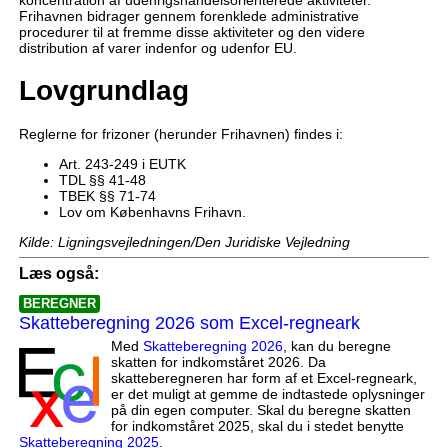
koncentration af udenrigshandelsorienterede aktiviteter.
Frihavnen bidrager gennem forenklede administrative
procedurer til at fremme disse aktiviteter og den videre
distribution af varer indenfor og udenfor EU.
Lovgrundlag
Reglerne for frizoner (herunder Frihavnen) findes i:
Art. 243-249 i EUTK
TDL §§ 41-48
TBEK §§ 71-74
Lov om Københavns Frihavn.
Kilde: Ligningsvejledningen/Den Juridiske Vejledning
Læs også:
BEREGNER
Skatteberegning 2026 som Excel-regneark
Med
Skatteberegning 2026
, kan du beregne
skatten for indkomståret 2026. Da
skatteberegneren har form af et Excel-regneark,
er det muligt at gemme de indtastede oplysninger
på din egen computer. Skal du beregne skatten
for indkomståret 2025, skal du i stedet benytte
Skatteberegning 2025
.