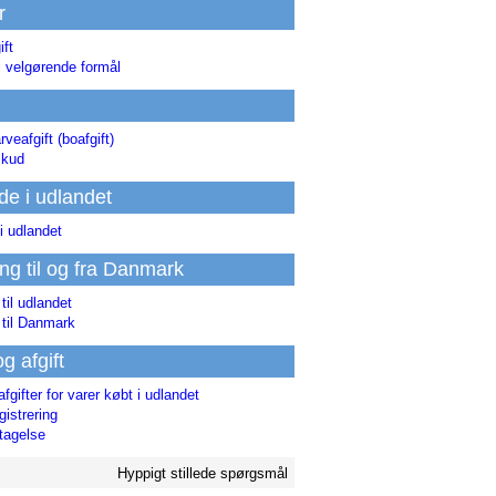
r
ift
l velgørende formål
rveafgift (boafgift)
skud
de i udlandet
i udlandet
ing til og fra Danmark
 til udlandet
 til Danmark
og afgift
afgifter for varer købt i udlandet
istrering
tagelse
Hyppigt stillede spørgsmål