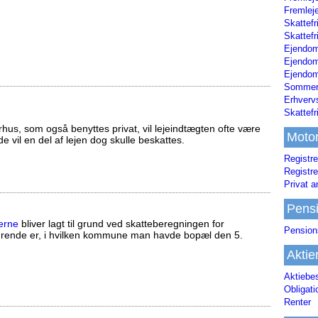
Fremleje
Skattefr
Skattefr
Ejendom
Ejendo
Ejendom
Sommerh
Erhverv
Skattef
us, som også benyttes privat, vil lejeindtægten ofte være
Moto
ælde vil en del af lejen dog skulle beskattes.
Registre
Registre
Privat a
Pens
erne
bliver lagt til grund ved skatteberegningen for
Pension
ørende er, i hvilken kommune man havde bopæl den 5.
Aktie
Aktiebe
Obligat
Renter