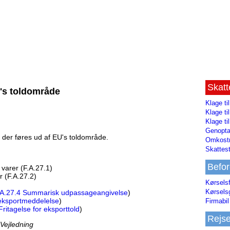
Skat
U's toldområde
Klage ti
Klage t
Klage ti
Genopta
r, der føres ud af EU's toldområde.
Omkostn
Skattest
Befor
 varer (F.A.27.1)
 (F.A.27.2)
Kørsels
Kørsels
.A.27.4 Summarisk udpassageangivelse
)
eksportmeddelelse
)
Firmabil 
Fritagelse for eksporttold
)
Rejs
 Vejledning