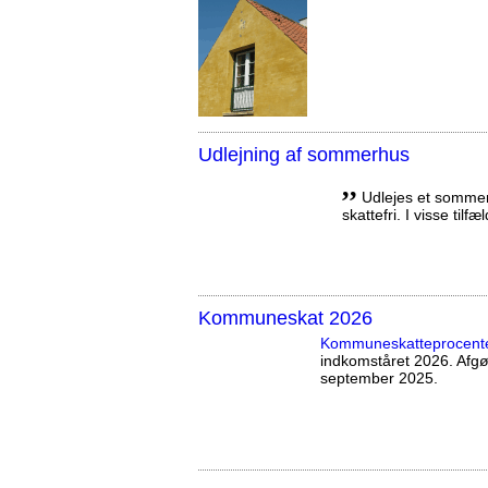
Udlejning af sommerhus
,,
Udlejes et sommerh
skattefri. I visse tilf
Kommuneskat 2026
Kommuneskatte­procent
indkomståret 2026. Afg
september 2025.
,,