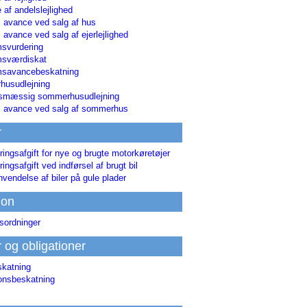
 af andelslejlighed
i avance ved salg af hus
i avance ved salg af ejerlejlighed
svurdering
msværdiskat
savancebeskatning
usudlejning
smæssig sommerhusudlejning
ri avance ved salg af sommerhus
r
ringsafgift for nye og brugte motorkøretøjer
ringsafgift ved indførsel af brugt bil
nvendelse af biler på gule plader
ion
sordninger
r og obligationer
skatning
ionsbeskatning