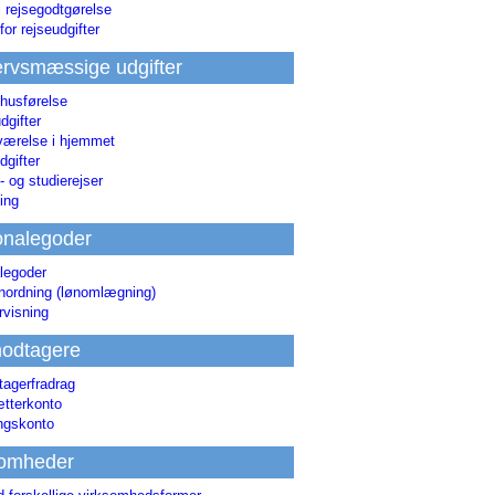
i rejsegodtgørelse
for rejseudgifter
rvsmæssige udgifter
 husførelse
dgifter
værelse i hjemmet
dgifter
 og studierejser
ing
onalegoder
legoder
ønordning (lønomlægning)
rvisning
odtagere
agerfradrag
tterkonto
ingskonto
somheder