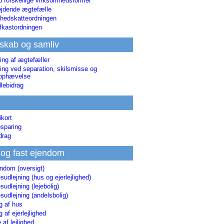
d forskellige virksomhedsformer
jdende ægtefælle
hedskatteordningen
afkastordningen
skab og samliv
ing af ægtefæller
ing ved separation, skilsmisse og
sophævelse
lebidrag
ikort
sparing
drag
 og fast ejendom
endom (oversigt)
udlejning (hus og ejerlejlighed)
udlejning (lejebolig)
udlejning (andelsbolig)
g af hus
g af ejerlejlighed
 af lejlighed