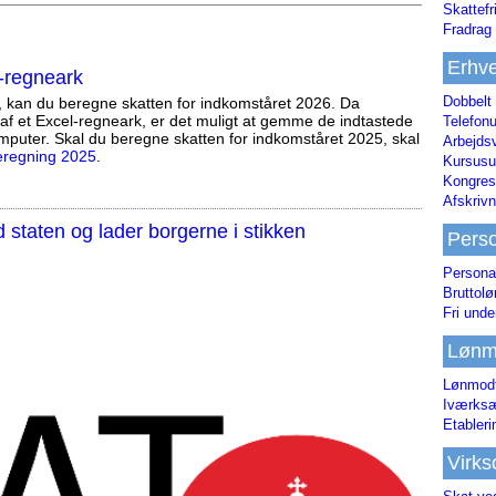
Skattefr
Fradrag 
Erhve
-regneark
Dobbelt
, kan du beregne skatten for indkomståret 2026. Da
af et Excel-regneark, er det muligt at gemme de indtastede
Telefonu
mputer. Skal du beregne skatten for indkomståret 2025, skal
Arbejds
eregning 2025
.
Kursusu
Kongres-
Afskrivn
staten og lader borgerne i stikken
Pers
Persona
Bruttol
Fri unde
Lønm
Lønmodt
Iværksæ
Etabler
Virk