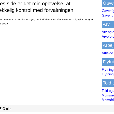
Gave
 side er det min oplevelse, at
ækkelig kontrol med forvaltningen
Gaveafg
Gaver ti
te procent af de skattesager, der indbringes for domstolene - afspejler det god
Arv
li 2025
Arv og a
Arvefor
Arbej
Arbejde 
Flytn
Flytning
Flytning
Told 
Told og 
Momsreg
Momsfri
Æ
Ø
alle