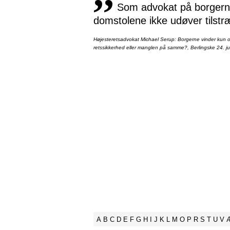
Som advokat på borgernes
domstolene ikke udøver tilstr
Højesteretsadvokat Michael Serup: Borgerne vinder kun ot
retssikkerhed eller manglen på samme?, Berlingske 24. ju
A
B
C
D
E
F
G
H
I
J
K
L
M
O
P
R
S
T
U
V