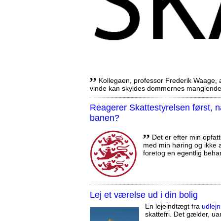
,,
Kollegaen, professor Frederik Waage, an
vinde kan skyldes dommernes manglende 
Reagerer Skattestyrelsen først
banen?
,,
Det er efter min opfatt
med min høring og ikke a
foretog en egentlig beha
Lej et værelse ud i din bolig
En lejeindtægt fra
udlejn
skattefri. Det gælder, uan