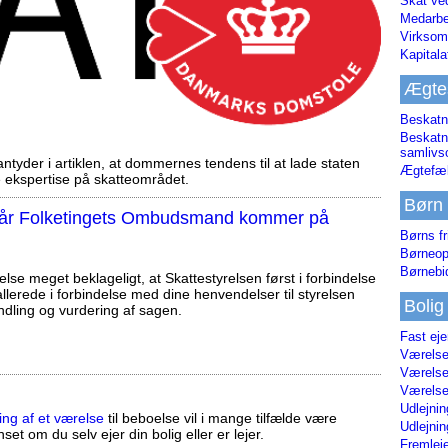
Skat ve
Medarbe
Virksom
Kapital
Ægte
Beskatn
Beskatn
samliv
tyder i artiklen, at dommernes tendens til at lade staten
Ægtefæl
ekspertise på skatteområdet.
Børn
, når Folketingets Ombudsmand kommer på
Børns fr
Børneop
Børnebi
else meget beklageligt, at Skattestyrelsen først i forbindelse
llerede i forbindelse med dine henvendelser til styrelsen
Bolig
ndling og vurdering af sagen.
Fast ej
Værelses
Værelses
Værelses
Udlejnin
ing af et værelse
til beboelse vil i mange tilfælde være
Udlejnin
set om du selv ejer din bolig eller er lejer.
Fremleje