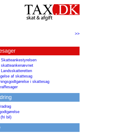
>>
tesager
l Skatteankestyrelsen
il skatteankenævnet
l Landsskatteretten
gelse af skattesag
ingsgodtgørelse i skattesag
raffesager
dring
fradrag
godtgørelse
(fri bil)
e