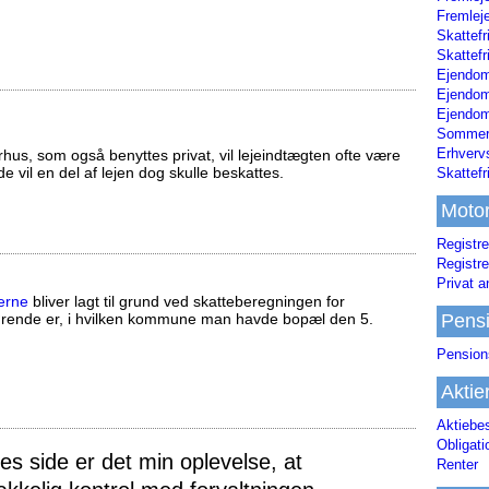
Fremleje
Skattefr
Skattefr
Ejendom
Ejendo
Ejendom
Sommerh
Erhverv
us, som også benyttes privat, vil lejeindtægten ofte være
ælde vil en del af lejen dog skulle beskattes.
Skattef
Moto
Registre
Registre
Privat a
erne
bliver lagt til grund ved skatteberegningen for
Pens
ørende er, i hvilken kommune man havde bopæl den 5.
Pension
Aktie
Aktiebe
Obligat
 side er det min oplevelse, at
Renter