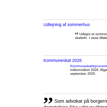
Udlejning af sommerhus
,,
Udlejes et sommerh
skattefri. I visse tilf
Kommuneskat 2026
Kommuneskatte­procent
indkomståret 2026. Afg
september 2025.
,,
Som advokat på borgernes