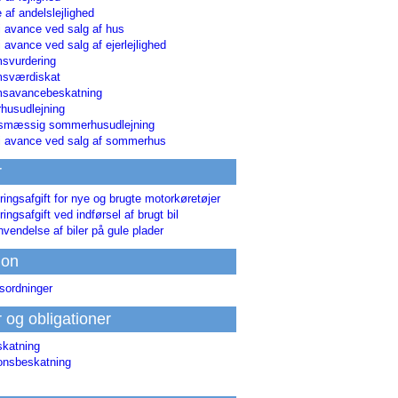
 af andelslejlighed
i avance ved salg af hus
i avance ved salg af ejerlejlighed
svurdering
msværdiskat
savancebeskatning
usudlejning
smæssig sommerhusudlejning
ri avance ved salg af sommerhus
r
ringsafgift for nye og brugte motorkøretøjer
ringsafgift ved indførsel af brugt bil
nvendelse af biler på gule plader
ion
sordninger
r og obligationer
skatning
ionsbeskatning