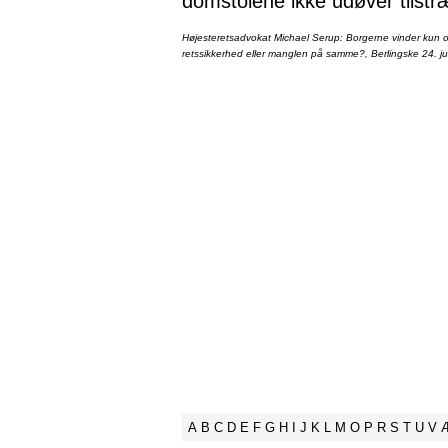
domstolene ikke udøver tilstr
Højesteretsadvokat Michael Serup: Borgerne vinder kun ot
retssikkerhed eller manglen på samme?, Berlingske 24. ju
A
B
C
D
E
F
G
H
I
J
K
L
M
O
P
R
S
T
U
V