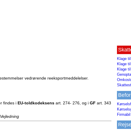
Skat
Klage ti
Klage t
Klage ti
Genopta
e bestemmelser vedrørende reeksportmeddelelser.
Omkostn
Skattest
Befor
 findes i
EU-toldkodeksens
art. 274- 276, og i
GF
art. 343
Kørsels
Kørsels
Firmabil 
 Vejledning
Rejs