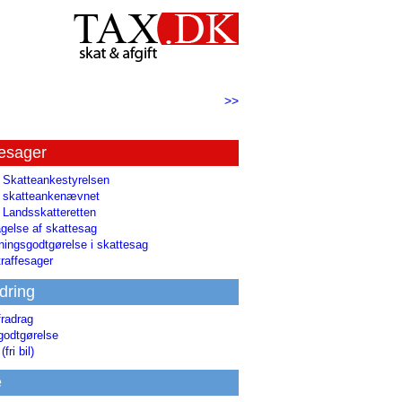
>>
tesager
l Skatteankestyrelsen
il skatteankenævnet
l Landsskatteretten
gelse af skattesag
ingsgodtgørelse i skattesag
raffesager
dring
fradrag
godtgørelse
(fri bil)
e