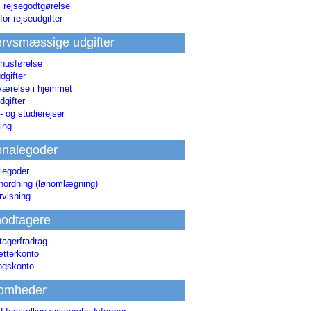
i rejsegodtgørelse
for rejseudgifter
rvsmæssige udgifter
 husførelse
dgifter
værelse i hjemmet
dgifter
 og studierejser
ing
onalegoder
legoder
ønordning (lønomlægning)
rvisning
odtagere
agerfradrag
tterkonto
ingskonto
somheder