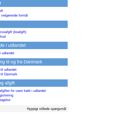
r
ift
l velgørende formål
rveafgift (boafgift)
skud
de i udlandet
i udlandet
ing til og fra Danmark
 til udlandet
 til Danmark
og afgift
afgifter for varer købt i udlandet
istrering
tagelse
Hyppigt stillede spørgsmål