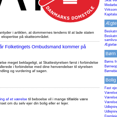
Skat ve
Medarbe
Virksom
Kapital
Ægte
Beskatn
tyder i artiklen, at dommernes tendens til at lade staten
Beskatn
ekspertise på skatteområdet.
samliv
Ægtefæl
, når Folketingets Ombudsmand kommer på
Børn
Børns fr
else meget beklageligt, at Skattestyrelsen først i forbindelse
Børneop
llerede i forbindelse med dine henvendelser til styrelsen
ndling og vurdering af sagen.
Børnebi
Bolig
Fast ej
Værelses
Værelses
ing af et værelse
til beboelse vil i mange tilfælde være
Værelses
set om du selv ejer din bolig eller er lejer.
Udlejnin
Udlejnin
Fremleje