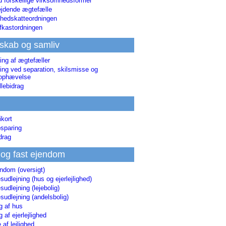
d forskellige virksomhedsformer
jdende ægtefælle
hedskatteordningen
afkastordningen
skab og samliv
ing af ægtefæller
ing ved separation, skilsmisse og
sophævelse
lebidrag
ikort
sparing
drag
 og fast ejendom
endom (oversigt)
udlejning (hus og ejerlejlighed)
udlejning (lejebolig)
udlejning (andelsbolig)
g af hus
g af ejerlejlighed
 af lejlighed