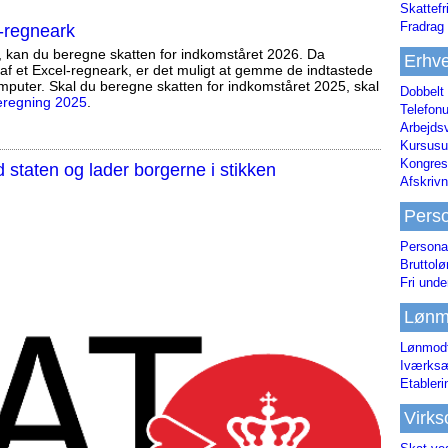
Skattefr
Fradrag 
-regneark
, kan du beregne skatten for indkomståret 2026. Da
Erhve
af et Excel-regneark, er det muligt at gemme de indtastede
mputer. Skal du beregne skatten for indkomståret 2025, skal
Dobbelt
eregning 2025
.
Telefonu
Arbejds
Kursusu
Kongres-
staten og lader borgerne i stikken
Afskrivn
Pers
Persona
Bruttol
Fri unde
Lønm
Lønmodt
Iværksæ
Etabler
Virk