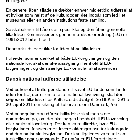
kulturgode.
En generel åben tilladelse dækker enhver midlertidig udførsel af
et hvilket som helst af de kulturgoder, der indgår som led i et
museums eller en anden institutions faste samling.
Se skabeloner til både den specifikke og den åbne generelle
tilladelse i Kommissionens gennemførelsesforordning (EU) nr.
1081/2012 bilag II og III.
Danmark udsteder ikke for tiden åbne tilladelser.
I tilfælde, som er dækket af både EU-lovgivningen og den
nationale lov, skal der ske ansøgning i henhold til EU-
lovgivningen, og den særlige EU-formular skal anvendes.
Dansk national udførselstilladelse
Ved udførsel af kulturgenstande til såvel EU-lande som lande
uden for EU, der er omfattet af national lovgivning, skal der
søges om tilladelse hos Kulturværdiudvalget. Se BEK nr. 391 af
30. april 2011 om sikring af kulturværdier i Danmark, § 6.
Ved ansøgning om udførselstilladelse skal man være
opmærksom på, om der skal søges i henhold til EU-lovgivning
eller national lovgivning. Der kan være tilfælde, hvor EU-
lovgivningen fastsætter en lavere aldersgrænse for kulturgodet
end den nationale lovgivning. Der kan ligeledes være tale om
forskellige typer genstande. Fx omfatter EU-forordningen