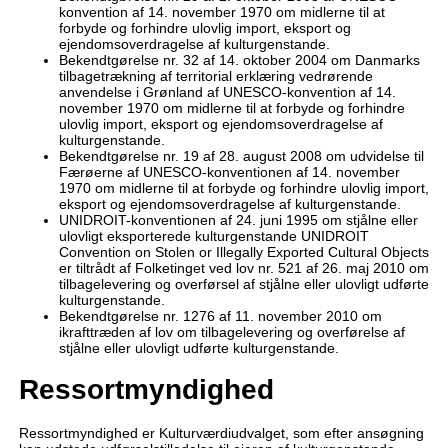
konvention af 14. november 1970 om midlerne til at
forbyde og forhindre ulovlig import, eksport og
ejendomsoverdragelse af kulturgenstande.
Bekendtgørelse nr. 32 af 14. oktober 2004 om Danmarks
tilbagetrækning af territorial erklæring vedrørende
anvendelse i Grønland af UNESCO-konvention af 14.
november 1970 om midlerne til at forbyde og forhindre
ulovlig import, eksport og ejendomsoverdragelse af
kulturgenstande.
Bekendtgørelse nr. 19 af 28. august 2008 om udvidelse til
Færøerne af UNESCO-konventionen af 14. november
1970 om midlerne til at forbyde og forhindre ulovlig import,
eksport og ejendomsoverdragelse af kulturgenstande.
UNIDROIT-konventionen af 24. juni 1995 om stjålne eller
ulovligt eksporterede kulturgenstande UNIDROIT
Convention on Stolen or Illegally Exported Cultural Objects
er tiltrådt af Folketinget ved lov nr. 521 af 26. maj 2010 om
tilbagelevering og overførsel af stjålne eller ulovligt udførte
kulturgenstande.
Bekendtgørelse nr. 1276 af 11. november 2010 om
ikrafttræden af lov om tilbagelevering og overførelse af
stjålne eller ulovligt udførte kulturgenstande.
Ressortmyndighed
Ressortmyndighed er Kulturværdiudvalget, som efter ansøgning