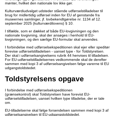
mønter, hvilket den nationale lov ikke gør.
Kulturværdiudvalget udsteder stående udførselstilladelser til
brug for midlertidig udførsel inden for EU af genstande fra
museernes samlinger, jf. lovbekendtgørelse nr. 1134 af 12.
september 2025 (kulturværdilovens) § 10.
I tilfælde, som er dækket af både EU-lovgivningen og den
nationale lovgivning, skal der ansøges i henhold til EU-
lovgivningen, og den særlige EU-formular skal anvendes.
I forbindelse med udførselsekspeditionen skal ejer eller speditør
forevise udførselstilladelsen - uanset type - for Toldstyrelsen.
Der skal i udførselsangivelsens rubrik 44 henvises til tilladelsen.
For EU-udførselstilladelsernes vedkommende skal de derefter
sammen med kopi 3 af udførselsangivelsen følge varerne til EU
udgangstoldstedet.
Toldstyrelsens opgave
I forbindelse med udførselsekspeditionen
(grænsekontrol) skal Toldstyrelsen have forevist EU-
udførselstilladelsen, uanset hvilken type tilladelse, der er tale
om.
EU-tilladelserne skal følge forsendelsen sammen med kopi 3 af
udførselsangivelsen til EU-udgangstoldstedet.