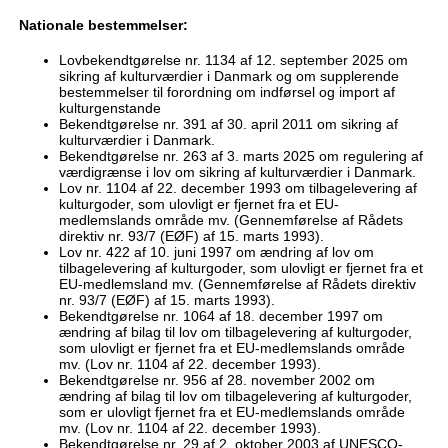
Nationale bestemmelser:
Lovbekendtgørelse nr. 1134 af 12. september 2025 om
sikring af kulturværdier i Danmark og om supplerende
bestemmelser til forordning om indførsel og import af
kulturgenstande
Bekendtgørelse nr. 391 af 30. april 2011 om sikring af
kulturværdier i Danmark.
Bekendtgørelse nr. 263 af 3. marts 2025 om regulering af
værdigrænse i lov om sikring af kulturværdier i Danmark.
Lov nr. 1104 af 22. december 1993 om tilbagelevering af
kulturgoder, som ulovligt er fjernet fra et EU-
medlemslands område mv. (Gennemførelse af Rådets
direktiv nr. 93/7 (EØF) af 15. marts 1993).
Lov nr. 422 af 10. juni 1997 om ændring af lov om
tilbagelevering af kulturgoder, som ulovligt er fjernet fra et
EU-medlemsland mv. (Gennemførelse af Rådets direktiv
nr. 93/7 (EØF) af 15. marts 1993).
Bekendtgørelse nr. 1064 af 18. december 1997 om
ændring af bilag til lov om tilbagelevering af kulturgoder,
som ulovligt er fjernet fra et EU-medlemslands område
mv. (Lov nr. 1104 af 22. december 1993).
Bekendtgørelse nr. 956 af 28. november 2002 om
ændring af bilag til lov om tilbagelevering af kulturgoder,
som er ulovligt fjernet fra et EU-medlemslands område
mv. (Lov nr. 1104 af 22. december 1993).
Bekendtgørelse nr. 29 af 2. oktober 2003 af UNESCO-