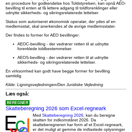
en procedure for godkendelse hos Toldstyrelsen, kan opnå AEO-
bevilling til enten at få lettere adgang til toldforenklinger eller
udnytte sikkerheds- og sikringsrelaterede lettelser.
Status som autoriseret økonomisk operatør, der ydes af en
medlemsstat, skal anerkendes af de øvrige medlemsstater.
Der findes to former for AEO bevillinger:
AEOC-bevilling - der vedrører retten til at udnytte
forenklede toldbestemmelser.
AEOS-bevilling - der vedrører retten til at udnytte
sikkerheds- og sikringsrelaterede lettelser.
En virksomhed kan godt have begge former for bevilling
samtidig.
Kilde: Ligningsvejledningen/Den Juridiske Vejledning
Læs også:
BEREGNER
Skatteberegning 2026 som Excel-regneark
Med
Skatteberegning 2026
, kan du beregne
skatten for indkomståret 2026. Da
skatteberegneren har form af et Excel-regneark,
er det muligt at gemme de indtastede oplysninger