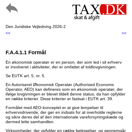
Den Juridiske Vejledning 2026-2
<<
>>
F.A.4.1.1 Formål
En økonomisk operatør er en person, der som led i sit erhverv
er involveret i aktiviteter, der er omfattet af toldlovgivningen.
Se EUTK art. 5, nr. 5.
En Autoriseret Økonomisk Operatør (Authorised Economic
Operator, AEO) kan defineres som en økonomisk operatør, der
ifølge lovgivningen er blevet tildelt denne status, da han opfylder
en række kriterier. Disse kriterier er fastsat i EUTK art. 39.
Formålet med AEO-konceptet er at give lempelser til
erhvervsdrivende, der gør en indsats for at overholde reglerne
og sikre deres del af den internationale vareforsyningskæde og
dermed lette samhandlen.
Virksomheder, der opfylder en række betingelser, og gennemgår