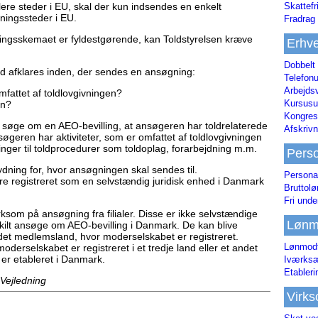
Skattefr
lere steder i EU, skal der kun indsendes en enkelt
tningssteder i EU.
Fradrag 
ringsskemaet er fyldestgørende, kan Toldstyrelsen kræve
Erhve
Dobbelt
old afklares inden, der sendes en ansøgning:
Telefonu
Arbejds
mfattet af toldlovgivningen?
Kursusu
en?
Kongres-
e søge om en AEO-bevilling, at ansøgeren har toldrelaterede
Afskrivn
nsøgeren har aktiviteter, som er omfattet af toldlovgivningen
llinger til toldprocedurer som toldoplag, forarbejdning m.m.
Pers
ydning for, hvor ansøgningen skal sendes til.
Persona
e registreret som en selvstændig juridisk enhed i Danmark
Bruttol
Fri unde
ksom på ansøgning fra filialer. Disse er ikke selvstændige
Lønm
skilt ansøge om AEO-bevilling i Danmark. De kan blive
det medlemsland, hvor moderselskabet er registreret.
Lønmodt
oderselskabet er registreret i et tredje land eller et andet
e er etableret i Danmark.
Iværksæ
Etabler
 Vejledning
Virk