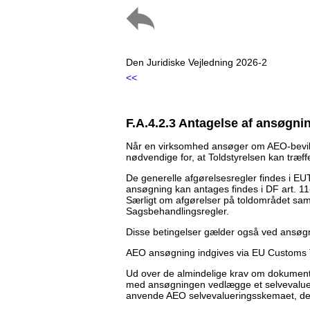
Den Juridiske Vejledning 2026-2
<<
F.A.4.2.3 Antagelse af ansøgni
Når en virksomhed ansøger om AEO-bevilli
nødvendige for, at Toldstyrelsen kan træff
De generelle afgørelsesregler findes i EU
ansøgning kan antages findes i DF art. 11
Særligt om afgørelser på toldområdet sam
Sagsbehandlingsregler.
Disse betingelser gælder også ved ansøg
AEO ansøgning indgives via EU Customs T
Ud over de almindelige krav om dokumen
med ansøgningen vedlægge et selvevalueri
anvende AEO selvevalueringsskemaet, der k