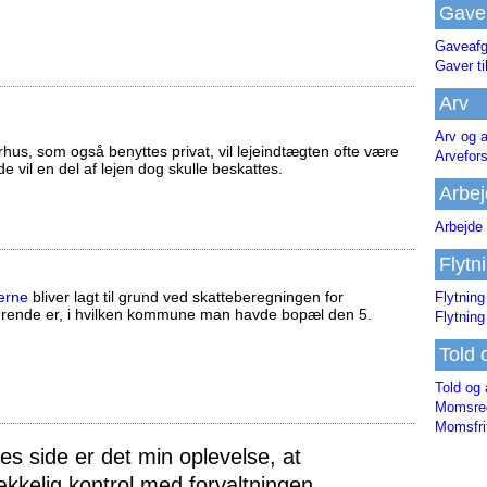
Gave
Gaveafg
Gaver ti
Arv
Arv og a
us, som også benyttes privat, vil lejeindtægten ofte være
Arvefor
ælde vil en del af lejen dog skulle beskattes.
Arbej
Arbejde 
Flytn
erne
bliver lagt til grund ved skatteberegningen for
Flytning
ørende er, i hvilken kommune man havde bopæl den 5.
Flytning
Told 
Told og 
Momsreg
Momsfri
 side er det min oplevelse, at
ækkelig kontrol med forvaltningen