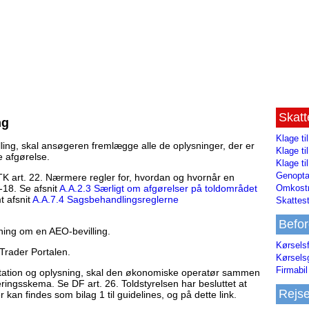
Skat
ng
Klage ti
ng, skal ansøgeren fremlægge alle de oplysninger, der er
Klage t
e afgørelse.
Klage ti
Genopta
TK art. 22. Nærmere regler for, hvordan og hvornår en
Omkostn
-18. Se afsnit
A.A.2.3 Særligt om afgørelser på toldområdet
t afsnit
A.A.7.4 Sagsbehandlingsreglerne
Skattest
Befor
ning om en AEO-bevilling.
Kørsels
rader Portalen.
Kørsels
Firmabil 
tation og oplysning, skal den økonomiske operatør sammen
ngsskema. Se DF art. 26. Toldstyrelsen har besluttet at
Rejs
an findes som bilag 1 til guidelines, og på dette link.