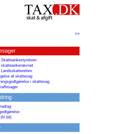
>>
tesager
l Skatteankestyrelsen
il skatteankenævnet
l Landsskatteretten
gelse af skattesag
ingsgodtgørelse i skattesag
raffesager
dring
fradrag
godtgørelse
(fri bil)
e