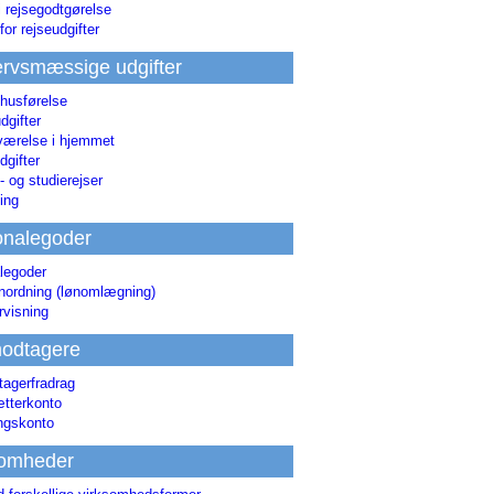
i rejsegodtgørelse
for rejseudgifter
rvsmæssige udgifter
 husførelse
dgifter
værelse i hjemmet
dgifter
 og studierejser
ing
onalegoder
legoder
ønordning (lønomlægning)
rvisning
odtagere
agerfradrag
tterkonto
ingskonto
somheder