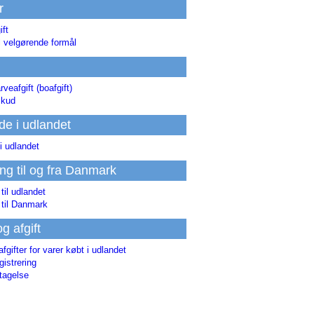
r
ift
l velgørende formål
rveafgift (boafgift)
skud
de i udlandet
i udlandet
ing til og fra Danmark
 til udlandet
 til Danmark
og afgift
afgifter for varer købt i udlandet
istrering
tagelse