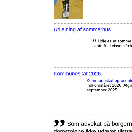
Udlejning af sommerhus
,,
Udlejes et sommerh
skattefri. I visse tilf
Kommuneskat 2026
Kommuneskatte­procent
indkomståret 2026. Afg
september 2025.
,,
Som advokat på borgernes
domstolene ikke udøver tilstr