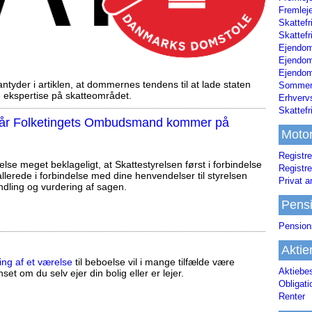
Fremleje
Skattefr
Skattefr
Ejendom
Ejendo
Ejendom
tyder i artiklen, at dommernes tendens til at lade staten
Sommerh
ekspertise på skatteområdet.
Erhverv
Skattef
, når Folketingets Ombudsmand kommer på
Moto
Registre
else meget beklageligt, at Skattestyrelsen først i forbindelse
Registre
llerede i forbindelse med dine henvendelser til styrelsen
Privat a
ndling og vurdering af sagen.
Pens
Pension
Aktie
ing af et værelse
til beboelse vil i mange tilfælde være
Aktiebe
set om du selv ejer din bolig eller er lejer.
Obligat
Renter