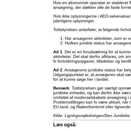
Hvis en økonomisk operatør er etableret f
ansøgning, der dækker alle de faste forre
Hvis ikke oplysningerne i AEO-selvevalue
yderligere oplysninger.
Toldstyrelsen anbefaler, at følgende forh
Har ansøgeren aktiviteter, som er o
Hvilken juridisk status har ansøger
Ad 1
. Det er en forudsætning for at kunn
aktiviteter. Det skal derfor afklares, om a
fx fortoldningsopgaver, tilladelser og bevi
Ad 2
. Ansøgerens juridiske status har bet
Udgangspunktet er, at ansøgeren skal vær
for at kunne søge her i landet.
Bemærk
: Toldstyrelsen gør særligt opmær
juridiske enheder, og kan derfor ikke sær
omfattet af moderselskabets ansøgning i 
Problemstillingen kan fx være aktuel, når m
EU-land, og filialen/kontoret eller lignend
Kilde: Ligningsvejledningen/Den Juridiske
Læs også: