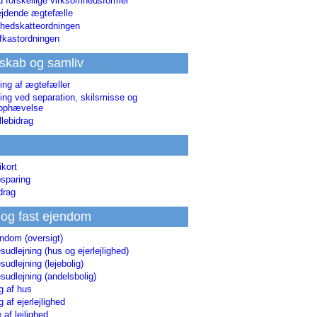
d forskellige virksomhedsformer
jdende ægtefælle
hedskatteordningen
afkastordningen
skab og samliv
ing af ægtefæller
ing ved separation, skilsmisse og
sophævelse
lebidrag
ikort
sparing
drag
 og fast ejendom
endom (oversigt)
udlejning (hus og ejerlejlighed)
udlejning (lejebolig)
udlejning (andelsbolig)
g af hus
g af ejerlejlighed
 af lejlighed