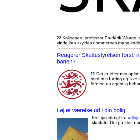
,,
Kollegaen, professor Frederik Waage, an
vinde kan skyldes dommernes manglende 
Reagerer Skattestyrelsen først
banen?
,,
Det er efter min opfatt
med min høring og ikke a
foretog en egentlig beha
Lej et værelse ud i din bolig
En lejeindtægt fra
udlejn
skattefri. Det gælder, uan