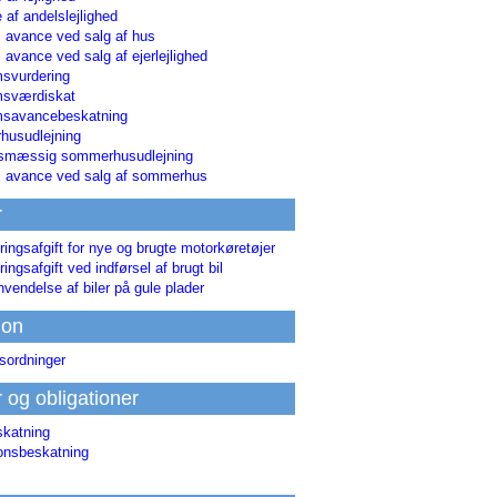
 af andelslejlighed
i avance ved salg af hus
i avance ved salg af ejerlejlighed
svurdering
msværdiskat
savancebeskatning
usudlejning
smæssig sommerhusudlejning
ri avance ved salg af sommerhus
r
ringsafgift for nye og brugte motorkøretøjer
ringsafgift ved indførsel af brugt bil
nvendelse af biler på gule plader
ion
sordninger
r og obligationer
skatning
ionsbeskatning