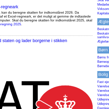
Skat ve
Medarbe
-regneark
Virksom
, kan du beregne skatten for indkomståret 2026. Da
Kapital
af et Excel-regneark, er det muligt at gemme de indtastede
mputer. Skal du beregne skatten for indkomståret 2025, skal
Ægte
eregning 2025
.
Beskatn
Beskatn
samliv
staten og lader borgerne i stikken
Ægtefæl
Børn
Børns fr
Børneop
Børnebi
Bolig
Fast ej
Værelses
Værelses
Værelses
Udlejnin
Udlejnin
Fremleje