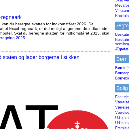
Skat ve
Medarbe
Virksom
Kapital
-regneark
, kan du beregne skatten for indkomståret 2026. Da
Ægte
af et Excel-regneark, er det muligt at gemme de indtastede
mputer. Skal du beregne skatten for indkomståret 2025, skal
Beskatn
eregning 2025
.
Beskatn
samliv
Ægtefæl
staten og lader borgerne i stikken
Børn
Børns fr
Børneop
Børnebi
Bolig
Fast ej
Værelses
Værelses
Værelses
Udlejnin
Udlejnin
Fremleje