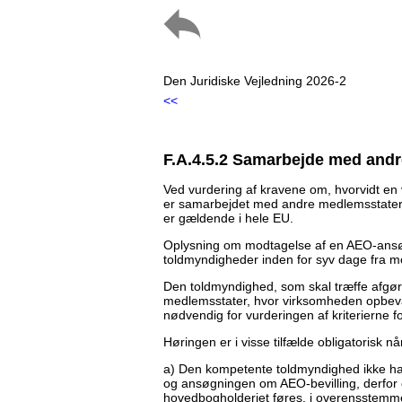
Den Juridiske Vejledning 2026-2
<<
F.A.4.5.2 Samarbejde med and
Ved vurdering af kravene om, hvorvidt en 
er samarbejdet med andre medlemsstater en
er gældende i hele EU.
Oplysning om modtagelse af en AEO-ansøgn
toldmyndigheder inden for syv dage fra mo
Den toldmyndighed, som skal træffe afgø
medlemsstater, hvor virksomheden opbevare
nødvendig for vurderingen af kriterierne fo
Høringen er i visse tilfælde obligatorisk nå
a) Den kompetente toldmyndighed ikke har 
og ansøgningen om AEO-bevilling, derfor e
hovedbogholderiet føres, i overensstemm