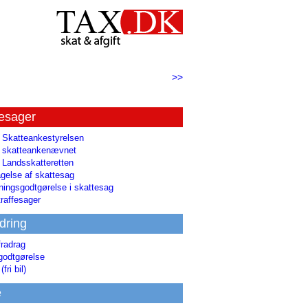
>>
tesager
l Skatteankestyrelsen
il skatteankenævnet
l Landsskatteretten
gelse af skattesag
ingsgodtgørelse i skattesag
raffesager
dring
fradrag
godtgørelse
(fri bil)
e