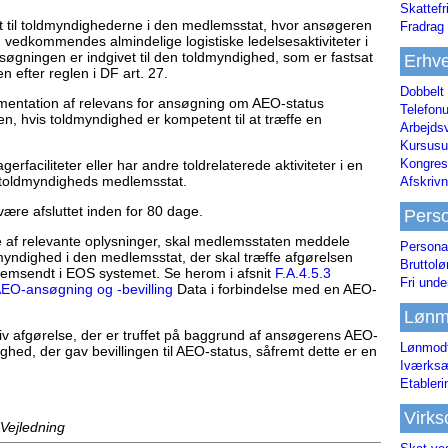
Skattefr
 til toldmyndighederne i den medlemsstat, hvor ansøgeren
Fradrag 
m vedkommendes almindelige logistiske ledelsesaktiviteter i
nsøgningen er indgivet til den toldmyndighed, som er fastsat
Erhve
 efter reglen i DF art. 27.
Dobbelt
umentation af relevans for ansøgning om AEO-status
Telefonu
, hvis toldmyndighed er kompetent til at træffe en
Arbejds
Kursusu
Kongres-
faciliteter eller har andre toldrelaterede aktiviteter i en
toldmyndigheds medlemsstat.
Afskrivn
ære afsluttet inden for 80 dage.
Pers
 af relevante oplysninger, skal medlemsstaten meddele
Persona
myndighed i den medlemsstat, der skal træffe afgørelsen
Bruttol
fremsendt i EOS systemet. Se herom i afsnit
F.A.4.5.3
Fri unde
AEO-ansøgning og -bevilling
Data i forbindelse med en AEO-
Lønm
iv afgørelse, der er truffet på baggrund af ansøgerens AEO-
Lønmodt
ighed, der gav bevillingen til AEO-status, såfremt dette er en
Iværksæ
Etabler
Virk
 Vejledning