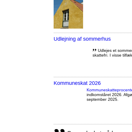
Udlejning af sommerhus
,,
Udlejes et sommerh
skattefri. I visse tilf
Kommuneskat 2026
Kommuneskatte­procent
indkomståret 2026. Afg
september 2025.
,,