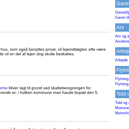
Gave
Gaveafg
Gaver ti
Arv
Arv og a
Arvefor
us, som også benyttes privat, vil lejeindtægten ofte være
Arbej
ælde vil en del af lejen dog skulle beskattes.
Arbejde 
Flytn
Flytning
Flytning
erne
bliver lagt til grund ved skatteberegningen for
ørende er, i hvilken kommune man havde bopæl den 5.
Told 
Told og 
Momsreg
Momsfri