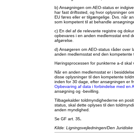
b) Ansøgningen om AEO-status er indgivet
har fast driftssted, og hvor oplysninger o
EU føres eller er tilgængelige. Dvs. når a
som kompetent til at behandle ansøgningen
c) En del af de relevante registre og dok
opbevares i en anden medlemsstat end den
afgørelse.
d) Ansøgeren om AEO-status råder over lager
anden medlemsstat end den kompetente 
Høringsprocessen for punkterne a-d skal v
Når en anden medlemsstat er i besiddelse
disse oplysninger til den kompetente told
inden for 30 dage, efter ansøgningen er 
Opbevaring af data i forbindelse med en 
ansøgning og -bevilling.
Tilbagekalder toldmyndighederne en posit
status, skal dette oplyses til den toldmynd
anden myndighed.
Se GF
art. 35
.
Kilde: Ligningsvejledningen/Den Juridiske