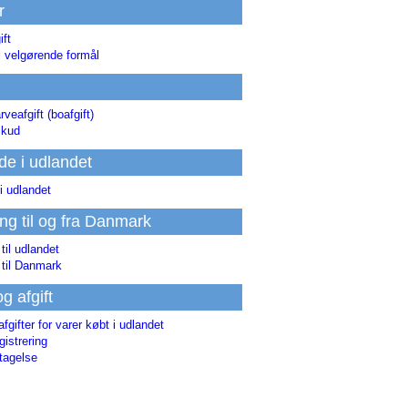
r
ift
l velgørende formål
rveafgift (boafgift)
skud
de i udlandet
i udlandet
ing til og fra Danmark
 til udlandet
 til Danmark
og afgift
afgifter for varer købt i udlandet
istrering
tagelse