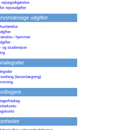
i rejsegodtgørelse
for rejseudgifter
rvsmæssige udgifter
 husførelse
dgifter
værelse i hjemmet
dgifter
 og studierejser
ing
onalegoder
legoder
ønordning (lønomlægning)
rvisning
odtagere
agerfradrag
tterkonto
ingskonto
somheder