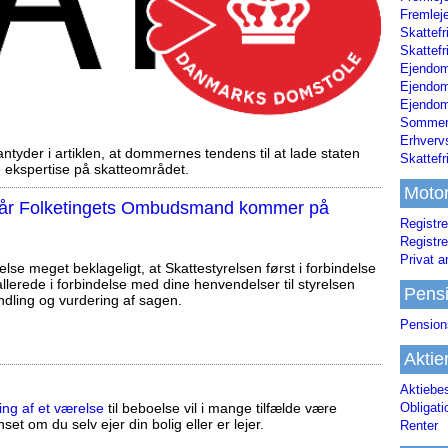
Fremleje
Skattefr
Skattefr
Ejendom
Ejendo
Ejendom
Sommerh
Erhverv
tyder i artiklen, at dommernes tendens til at lade staten
Skattef
ekspertise på skatteområdet.
Moto
, når Folketingets Ombudsmand kommer på
Registre
Registre
Privat a
else meget beklageligt, at Skattestyrelsen først i forbindelse
llerede i forbindelse med dine henvendelser til styrelsen
Pens
ndling og vurdering af sagen.
Pension
Aktie
Aktiebe
Obligat
ing af et værelse
til beboelse vil i mange tilfælde være
set om du selv ejer din bolig eller er lejer.
Renter