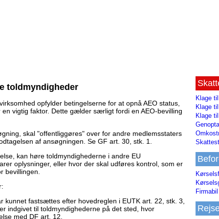
Skat
re toldmyndigheder
Klage ti
virksomhed opfylder betingelserne for at opnå AEO status,
Klage t
 vigtig faktor. Dette gælder særligt fordi en AEO-bevilling
Klage ti
Genopta
Omkostn
ing, skal "offentliggøres" over for andre medlemsstaters
dtagelsen af ansøgningen. Se GF art. 30, stk. 1.
Skattest
relse, kan høre toldmyndighederne i andre EU
Befor
r oplysninger, eller hvor der skal udføres kontrol, som er
r bevillingen.
Kørsels
Kørsels
r:
Firmabil 
kunnet fastsættes efter hovedreglen i EUTK art. 22, stk. 3,
Rejs
r indgivet til toldmyndighederne på det sted, hvor
else med DF art. 12.