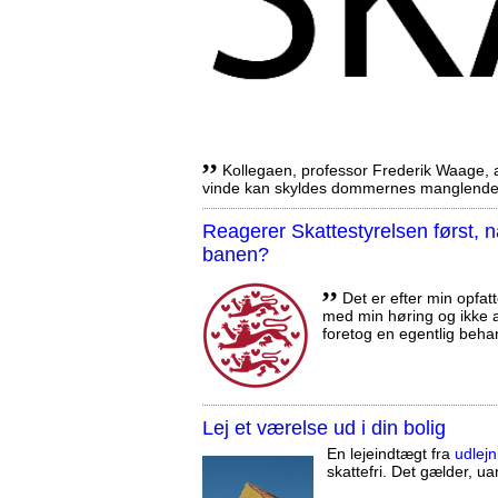
,,
Kollegaen, professor Frederik Waage, an
vinde kan skyldes dommernes manglende 
Reagerer Skattestyrelsen først
banen?
,,
Det er efter min opfatt
med min høring og ikke a
foretog en egentlig beha
Lej et værelse ud i din bolig
En lejeindtægt fra
udlejn
skattefri. Det gælder, uan