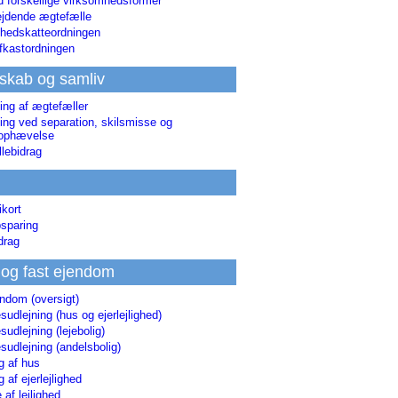
d forskellige virksomhedsformer
jdende ægtefælle
hedskatteordningen
afkastordningen
skab og samliv
ing af ægtefæller
ing ved separation, skilsmisse og
sophævelse
lebidrag
ikort
sparing
drag
 og fast ejendom
endom (oversigt)
udlejning (hus og ejerlejlighed)
udlejning (lejebolig)
udlejning (andelsbolig)
g af hus
g af ejerlejlighed
 af lejlighed