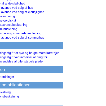
 af andelslejlighed
i avance ved salg af hus
i avance ved salg af ejerlejlighed
svurdering
msværdiskat
savancebeskatning
usudlejning
smæssig sommerhusudlejning
ri avance ved salg af sommerhus
r
ringsafgift for nye og brugte motorkøretøjer
ringsafgift ved indførsel af brugt bil
nvendelse af biler på gule plader
ion
sordninger
r og obligationer
skatning
ionsbeskatning