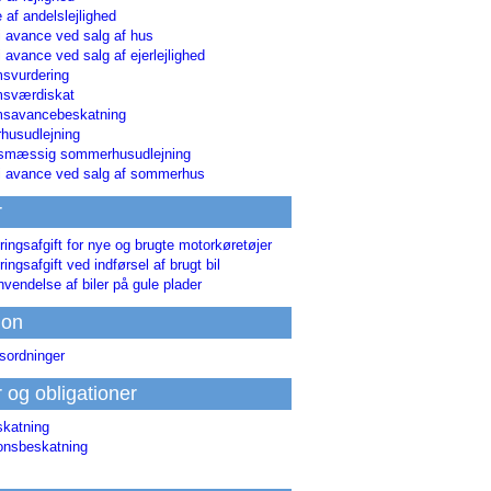
 af andelslejlighed
i avance ved salg af hus
i avance ved salg af ejerlejlighed
svurdering
msværdiskat
savancebeskatning
usudlejning
smæssig sommerhusudlejning
ri avance ved salg af sommerhus
r
ringsafgift for nye og brugte motorkøretøjer
ringsafgift ved indførsel af brugt bil
nvendelse af biler på gule plader
ion
sordninger
r og obligationer
skatning
ionsbeskatning