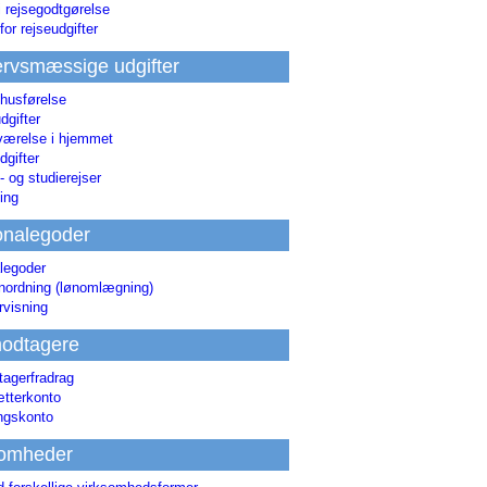
i rejsegodtgørelse
for rejseudgifter
rvsmæssige udgifter
 husførelse
dgifter
værelse i hjemmet
dgifter
 og studierejser
ing
onalegoder
legoder
ønordning (lønomlægning)
rvisning
odtagere
agerfradrag
tterkonto
ingskonto
somheder