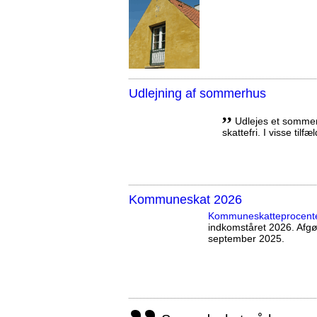
Udlejning af sommerhus
,,
Udlejes et sommerh
skattefri. I visse tilf
Kommuneskat 2026
Kommuneskatte­procent
indkomståret 2026. Afg
september 2025.
,,