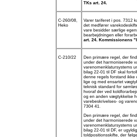
TKs art. 24.
C-260/08,
Varer tariferet i pos. 7312 
Heko
det medfører varekodeskifte.
vare besidder særlige egen
bearbejdningen eller forarb
art. 24. Kommissionens "li
C-210/22
Den primære regel, der fi
under det harmoniserede va
varenomenklatursystems und
bilag 22-01 til DF skal forto
denne regels forstand ikke
lige og med ensartet vægtyk
teknisk standard for sømløs
hvoraf der ved koldforarbej
og en anden vægtykkelse 
varebeskrivelses- og vare
7304 41.
Den primære regel, der fi
under det harmoniserede va
varenomenklatursystems und
bilag 22-01 til DF, er ugyldi
toldpositionsskifte, der føl