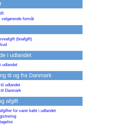
r
ift
l velgørende formål
rveafgift (boafgift)
skud
de i udlandet
i udlandet
ing til og fra Danmark
 til udlandet
 til Danmark
og afgift
afgifter for varer købt i udlandet
istrering
tagelse