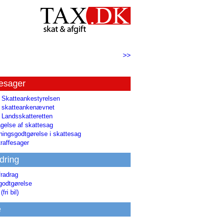
>>
tesager
l Skatteankestyrelsen
il skatteankenævnet
l Landsskatteretten
gelse af skattesag
ingsgodtgørelse i skattesag
raffesager
dring
fradrag
godtgørelse
(fri bil)
e