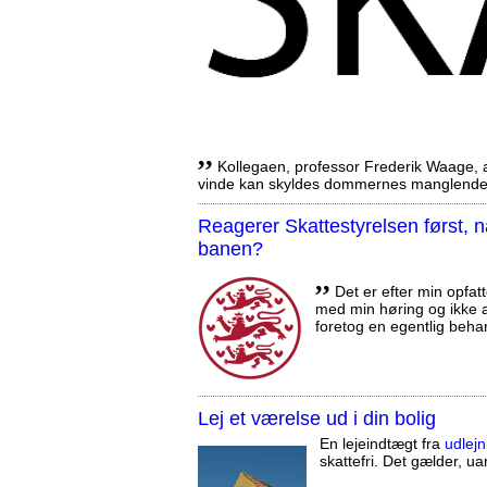
,,
Kollegaen, professor Frederik Waage, an
vinde kan skyldes dommernes manglende 
Reagerer Skattestyrelsen først
banen?
,,
Det er efter min opfatt
med min høring og ikke a
foretog en egentlig beha
Lej et værelse ud i din bolig
En lejeindtægt fra
udlejn
skattefri. Det gælder, uan