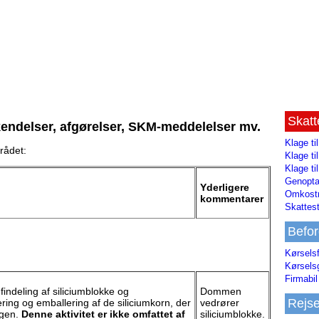
Skat
kendelser, afgørelser, SKM-meddelelser mv.
Klage ti
rådet:
Klage t
Klage ti
Genopta
Yderligere
Omkostn
kommentarer
Skattest
Befor
Kørsels
Kørsels
Firmabil 
indeling af siliciumblokke og
Dommen
Rejs
ering og emballering af de siliciumkorn, der
vedrører
ngen.
Denne aktivitet er ikke omfattet af
siliciumblokke.