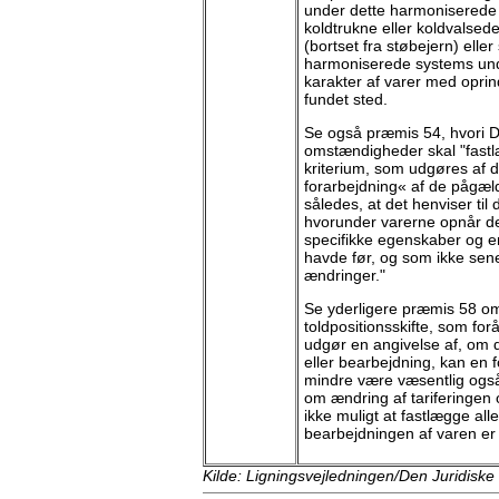
under dette harmoniserede 
koldtrukne eller koldvalsede
(bortset fra støbejern) ell
harmoniserede systems unde
karakter af varer med oprin
fundet sted.
Se også præmis 54, hvori D
omstændigheder skal "fast
kriterium, som udgøres af d
forarbejdning« af de pågæld
således, at det henviser til 
hvorunder varerne opnår d
specifikke egenskaber og 
havde før, og som ikke sene
ændringer."
Se yderligere præmis 58 om 
toldpositionsskifte, som fo
udgør en angivelse af, om 
eller bearbejdning, kan en 
mindre være væsentlig også 
om ændring af tariferingen 
ikke muligt at fastlægge all
bearbejdningen af varen er 
Kilde: Ligningsvejledningen/Den Juridiske