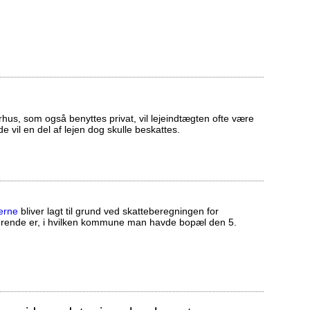
us, som også benyttes privat, vil lejeindtægten ofte være
ælde vil en del af lejen dog skulle beskattes.
erne
bliver lagt til grund ved skatteberegningen for
ørende er, i hvilken kommune man havde bopæl den 5.