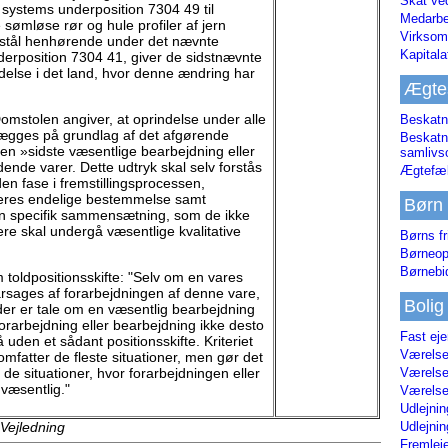
Skat ve
systems underposition 7304 49 til
Medarbe
 sømløse rør og hule profiler af jern
Virksom
er stål henhørende under det nævnte
Kapital
rposition 7304 41, giver de sidstnævnte
delse i det land, hvor denne ændring har
Ægte
omstolen angiver, at oprindelse under alle
Beskatn
lægges på grundlag af det afgørende
Beskatn
en »sidste væsentlige bearbejdning eller
samliv
ende varer. Dette udtryk skal selv forstås
Ægtefæl
den fase i fremstillingsprocessen,
eres endelige bestemmelse samt
Børn
en specifik sammensætning, som de ikke
re skal undergå væsentlige kvalitative
Børns fr
Børneop
Børnebi
toldpositionsskifte: "Selv om en vares
rårsages af forarbejdningen af denne vare,
Bolig
der er tale om en væsentlig bearbejdning
forarbejdning eller bearbejdning ikke desto
Fast ej
uden et sådant positionsskifte. Kriteriet
Værelses
omfatter de fleste situationer, men gør det
Værelses
e de situationer, hvor forarbejdningen eller
væsentlig."
Værelses
Udlejnin
Udlejnin
 Vejledning
Fremleje