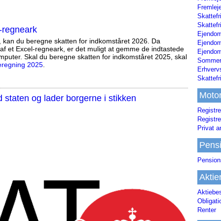
Fremleje
Skattefr
Skattefr
-regneark
Ejendom
, kan du beregne skatten for indkomståret 2026. Da
Ejendo
af et Excel-regneark, er det muligt at gemme de indtastede
Ejendom
mputer. Skal du beregne skatten for indkomståret 2025, skal
Sommerh
eregning 2025
.
Erhverv
Skattef
Moto
staten og lader borgerne i stikken
Registre
Registre
Privat a
Pens
Pension
Aktie
Aktiebe
Obligat
Renter