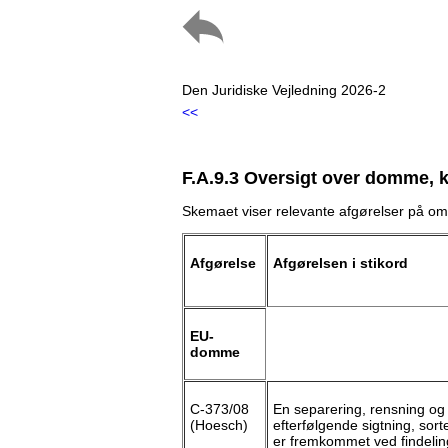
Den Juridiske Vejledning 2026-2
<<
F.A.9.3 Oversigt over domme, 
Skemaet viser relevante afgørelser på om
Afgørelse
Afgørelsen i stikord
EU-
domme
C-373/08
En separering, rensning og f
(Hoesch)
efterfølgende sigtning, sort
er fremkommet ved findeli