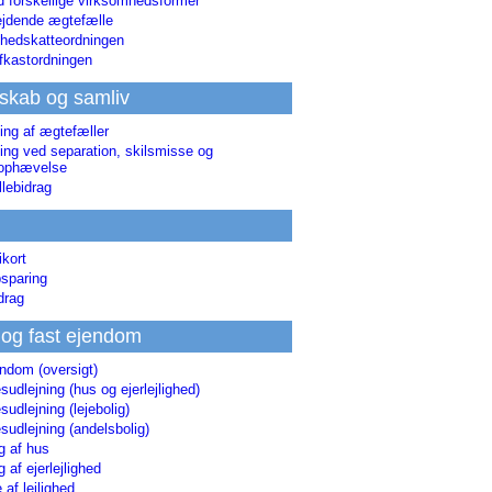
d forskellige virksomhedsformer
jdende ægtefælle
hedskatteordningen
afkastordningen
skab og samliv
ing af ægtefæller
ing ved separation, skilsmisse og
sophævelse
lebidrag
ikort
sparing
drag
 og fast ejendom
endom (oversigt)
udlejning (hus og ejerlejlighed)
udlejning (lejebolig)
udlejning (andelsbolig)
g af hus
g af ejerlejlighed
 af lejlighed