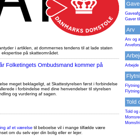
Gave
Gaveafg
Gaver ti
Arv
Arv og a
Arvefor
tyder i artiklen, at dommernes tendens til at lade staten
ekspertise på skatteområdet.
Arbej
, når Folketingets Ombudsmand kommer på
Arbejde 
Flytn
else meget beklageligt, at Skattestyrelsen først i forbindelse
Flytning
llerede i forbindelse med dine henvendelser til styrelsen
Flytning
ndling og vurdering af sagen.
Told 
Told og 
Momsreg
Momsfri
ing af et værelse
til beboelse vil i mange tilfælde være
set om du selv ejer din bolig eller er lejer.