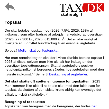
Topskat
Der skal betales topskat med (2026: 7,5%; 2025: 15%) af
indkomst, som efter fradrag af arbejdsmarkedsbidrag overstiger
1)
(2026: 777.900 kr.; 2025: 611.800 kr.)
Det er ikke muligt at
overføre et uudnyttet bundfradrag til en eventuel ægtefælle.
Se også
Mellemskat
og
Toptopskat
.
Har man renteindtægter, skal der i visse tilfælde betales topskat i
2025 af disse, selvom man ikke alt i alt har indtægter, der
overstiger topskattegrænsen. Skat af ægtefællers positive
nettokapitalindkomst beregnes således hos ægtefællen med den
2)
højeste indkomst.
Se hertil
Beskatning af ægtefæller
.
Det skrå skatteloft sætter en grænse for topskatten i 2025
Man kommer ikke altid til at betale skat med den fulde sats for
topskat, da skatten af den sidste krone aldrig kan overstige det
3)
såkaldte »skrå skatteloft«.
Beregning af topskatten
Topskatten kan beregnes med de beregnere, der findes
her
.