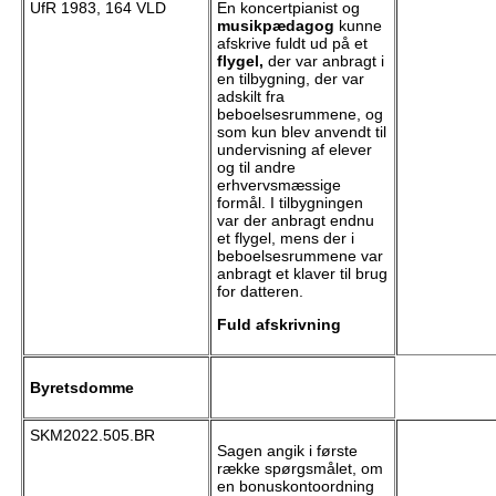
UfR 1983, 164 VLD
En koncertpianist og
musikpædagog
kunne
afskrive fuldt ud på et
flygel,
der var anbragt i
en tilbygning, der var
adskilt fra
beboelsesrummene, og
som kun blev anvendt til
undervisning af elever
og til andre
erhvervsmæssige
formål. I tilbygningen
var der anbragt endnu
et flygel, mens der i
beboelsesrummene var
anbragt et klaver til brug
for datteren.
Fuld afskrivning
Byretsdomme
SKM2022.505.BR
Sagen angik i første
række spørgsmålet, om
en bonuskontoordning