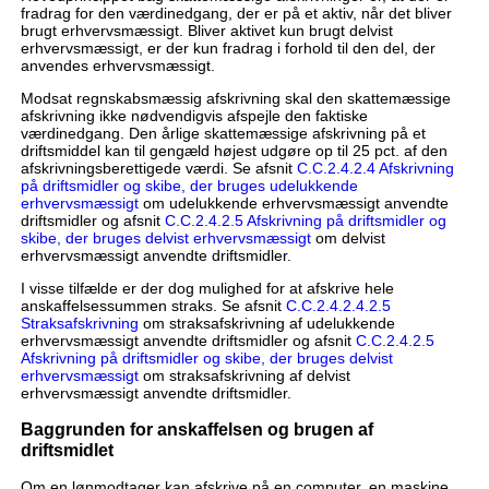
fradrag for den værdinedgang, der er på et aktiv, når det bliver
brugt erhvervsmæssigt. Bliver aktivet kun brugt delvist
erhvervsmæssigt, er der kun fradrag i forhold til den del, der
anvendes erhvervsmæssigt.
Modsat regnskabsmæssig afskrivning skal den skattemæssige
afskrivning ikke nødvendigvis afspejle den faktiske
værdinedgang. Den årlige skattemæssige afskrivning på et
driftsmiddel kan til gengæld højest udgøre op til 25 pct. af den
afskrivningsberettigede værdi. Se afsnit
C.C.2.4.2.4 Afskrivning
på driftsmidler og skibe, der bruges udelukkende
erhvervsmæssigt
om udelukkende erhvervsmæssigt anvendte
driftsmidler og afsnit
C.C.2.4.2.5 Afskrivning på driftsmidler og
skibe, der bruges delvist erhvervsmæssigt
om delvist
erhvervsmæssigt anvendte driftsmidler.
I visse tilfælde er der dog mulighed for at afskrive hele
anskaffelsessummen straks. Se afsnit
C.C.2.4.2.4.2.5
Straksafskrivning
om straksafskrivning af udelukkende
erhvervsmæssigt anvendte driftsmidler og afsnit
C.C.2.4.2.5
Afskrivning på driftsmidler og skibe, der bruges delvist
erhvervsmæssigt
om straksafskrivning af delvist
erhvervsmæssigt anvendte driftsmidler.
Baggrunden for anskaffelsen og brugen af
driftsmidlet
Om en lønmodtager kan afskrive på en computer, en maskine,