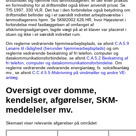
driftsmidlet sig hjemme hos lønmodtageren, er der efter praksis
en formodning for at driftsmidlet også bliver anvendt privat. Se
TfS 1997, 330 VLR. Det har i den forbindelse også betydning om
driftsmidlet befinder sig i et særskilt indrettet arbejdsværelse i
lønmodtagerens hjem. Se SKM2002.626.HR, hvor Højesteret i
forbindelse med fastlæggelsen af omfanget af
afskrivningsadgangen, lagde vægt på at et klaver var placeret i
stuen og ikke i et særskilt indrettet rum.
Om reglerne vedrørende hjemmearbejdsplads, se afsnit
C.A.5.9
Løsøre til rådighed (herunder hjemmearbejdsplads)
og om
reglerne vedrørende beskatning af fri telefon, computer og
datakommunikationsforbindelse, se afsnit
C.A.5.2 Beskatning af
fri telefon, computer og datakommunikationsforbindelse
. Om
reglerne vedrørende vedvarende energianlæg, fx. solcelleanlæg
mv., se afsnit
C.C.4.5.5 Afskrivning på vindmøller og andre VE-
anlæg
.
Oversigt over domme,
kendelser, afgørelser, SKM-
meddelelser mv.
Skemaet viser relevante afgørelser på området: