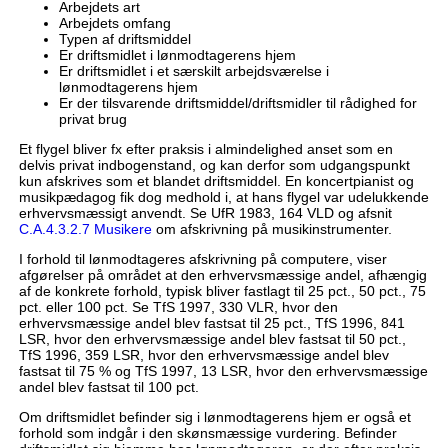
Arbejdets art
Arbejdets omfang
Typen af driftsmiddel
Er driftsmidlet i lønmodtagerens hjem
Er driftsmidlet i et særskilt arbejdsværelse i
lønmodtagerens hjem
Er der tilsvarende driftsmiddel/driftsmidler til rådighed for
privat brug
Et flygel bliver fx efter praksis i almindelighed anset som en
delvis privat indbogenstand, og kan derfor som udgangspunkt
kun afskrives som et blandet driftsmiddel. En koncertpianist og
musikpædagog fik dog medhold i, at hans flygel var udelukkende
erhvervsmæssigt anvendt. Se UfR 1983, 164 VLD og afsnit
C.A.4.3.2.7 Musikere
om afskrivning på musikinstrumenter.
I forhold til lønmodtageres afskrivning på computere, viser
afgørelser på området at den erhvervsmæssige andel, afhængig
af de konkrete forhold, typisk bliver fastlagt til 25 pct., 50 pct., 75
pct. eller 100 pct. Se TfS 1997, 330 VLR, hvor den
erhvervsmæssige andel blev fastsat til 25 pct., TfS 1996, 841
LSR, hvor den erhvervsmæssige andel blev fastsat til 50 pct.,
TfS 1996, 359 LSR, hvor den erhvervsmæssige andel blev
fastsat til 75 % og TfS 1997, 13 LSR, hvor den erhvervsmæssige
andel blev fastsat til 100 pct.
Om driftsmidlet befinder sig i lønmodtagerens hjem er også et
forhold som indgår i den skønsmæssige vurdering. Befinder