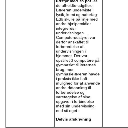
udstyr med 75 pct.
af
de afholdte udgifter.
Læreren underviste i
fysik, kemi og naturfag.
Edb skulle på linje med
andre hjælpemidler
integreres i
undervisningen.
Computerudstyret var
derfor anskaffet til
forberedelse af
undervisningen i
hjemmet. Der var
opstillet 3 computere på
gymnasiet til lærernes
brug, men
gymnasielæreren havde
i praksis ikke haft
mulighed for at anvende
andre dataanlæg til
forberedelse og
varetagelse af sine
opgaver i forbindelse
med sin undervisning
end sit eget.
Delvis afskrivning