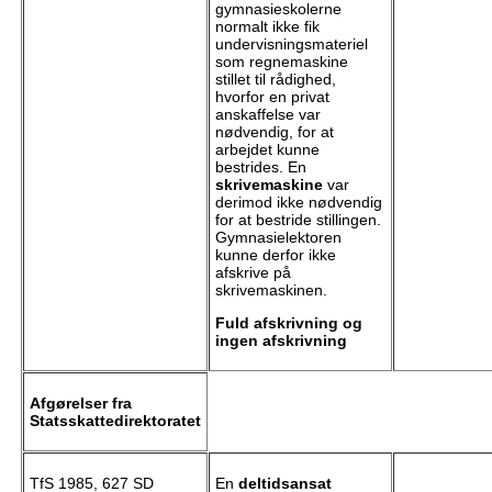
gymnasieskolerne
normalt ikke fik
undervisningsmateriel
som regnemaskine
stillet til rådighed,
hvorfor en privat
anskaffelse var
nødvendig, for at
arbejdet kunne
bestrides. En
skrivemaskine
var
derimod ikke nødvendig
for at bestride stillingen.
Gymnasielektoren
kunne derfor ikke
afskrive på
skrivemaskinen.
Fuld afskrivning og
ingen afskrivning
Afgørelser fra
Statsskattedirektoratet
TfS 1985, 627 SD
En
deltidsansat