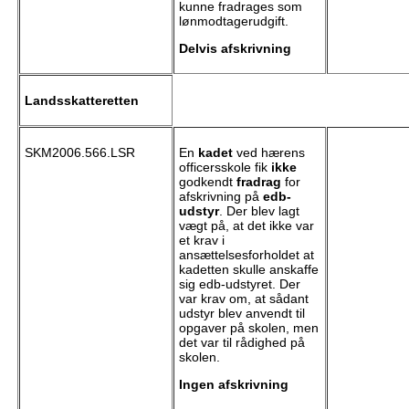
kunne fradrages som
lønmodtagerudgift.
Delvis afskrivning
Landsskatteretten
SKM2006.566.LSR
En
kadet
ved hærens
officersskole fik
ikke
godkendt
fradrag
for
afskrivning på
edb-
udstyr
. Der blev lagt
vægt på, at det ikke var
et krav i
ansættelsesforholdet at
kadetten skulle anskaffe
sig edb-udstyret. Der
var krav om, at sådant
udstyr blev anvendt til
opgaver på skolen, men
det var til rådighed på
skolen.
Ingen afskrivning