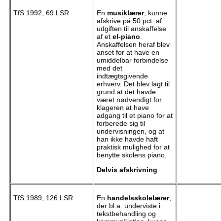
TfS 1992, 69 LSR
En
musiklærer
, kunne
afskrive på 50 pct. af
udgiften til anskaffelse
af et
el-piano
.
Anskaffelsen heraf blev
anset for at have en
umiddelbar forbindelse
med det
indtægtsgivende
erhverv. Det blev lagt til
grund at det havde
været nødvendigt for
klageren at have
adgang til et piano for at
forberede sig til
undervisningen, og at
han ikke havde haft
praktisk mulighed for at
benytte skolens piano.
Delvis afskrivning
TfS 1989, 126 LSR
En
handelsskolelærer
,
der bl.a. underviste i
tekstbehandling og