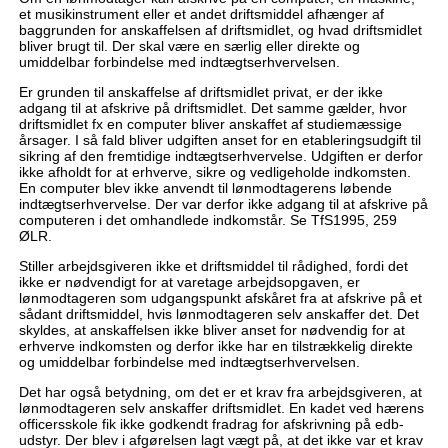
et musikinstrument eller et andet driftsmiddel afhænger af
baggrunden for anskaffelsen af driftsmidlet, og hvad driftsmidlet
bliver brugt til. Der skal være en særlig eller direkte og
umiddelbar forbindelse med indtægtserhvervelsen.
Er grunden til anskaffelse af driftsmidlet privat, er der ikke
adgang til at afskrive på driftsmidlet. Det samme gælder, hvor
driftsmidlet fx en computer bliver anskaffet af studiemæssige
årsager. I så fald bliver udgiften anset for en etableringsudgift til
sikring af den fremtidige indtægtserhvervelse. Udgiften er derfor
ikke afholdt for at erhverve, sikre og vedligeholde indkomsten.
En computer blev ikke anvendt til lønmodtagerens løbende
indtægtserhvervelse. Der var derfor ikke adgang til at afskrive på
computeren i det omhandlede indkomstår. Se TfS1995, 259
ØLR.
Stiller arbejdsgiveren ikke et driftsmiddel til rådighed, fordi det
ikke er nødvendigt for at varetage arbejdsopgaven, er
lønmodtageren som udgangspunkt afskåret fra at afskrive på et
sådant driftsmiddel, hvis lønmodtageren selv anskaffer det. Det
skyldes, at anskaffelsen ikke bliver anset for nødvendig for at
erhverve indkomsten og derfor ikke har en tilstrækkelig direkte
og umiddelbar forbindelse med indtægtserhvervelsen.
Det har også betydning, om det er et krav fra arbejdsgiveren, at
lønmodtageren selv anskaffer driftsmidlet. En kadet ved hærens
officersskole fik ikke godkendt fradrag for afskrivning på edb-
udstyr. Der blev i afgørelsen lagt vægt på, at det ikke var et krav