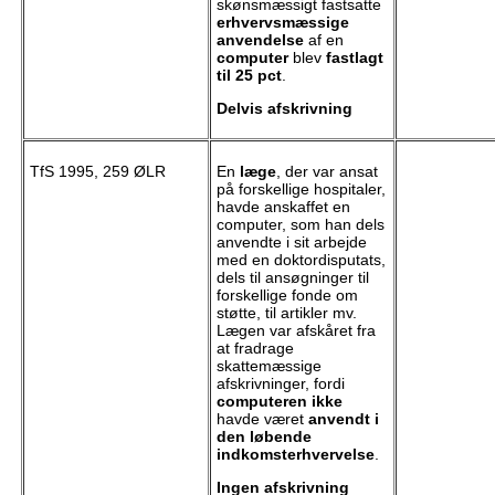
skønsmæssigt fastsatte
erhvervsmæssige
anvendelse
af en
computer
blev
fastlagt
til 25 pct
.
Delvis afskrivning
TfS 1995, 259 ØLR
En
læge
, der var ansat
på forskellige hospitaler,
havde anskaffet en
computer, som han dels
anvendte i sit arbejde
med en doktordisputats,
dels til ansøgninger til
forskellige fonde om
støtte, til artikler mv.
Lægen var afskåret fra
at fradrage
skattemæssige
afskrivninger, fordi
computeren ikke
havde været
anvendt i
den løbende
indkomsterhvervelse
.
Ingen afskrivning