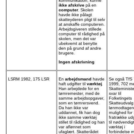
kommunikation, kunne
ikke afskrive
på en
computer
. Skolen
havde ikke pålagt
skatteyderen pligt til selv
at anskaffe computeren.
Arbejdsgiveren stillede
computer til rådighed på
skolen, men det var
ubekvemt at benytte
den på grund af andre
brugere.
Ingen afskrivning
LSRM 1982, 175 LSR
En
arbejdsmand
havde
Se også TfS
haft udgifter til
værktøj
.
1999, 702 m
Han arbejdede for en
Skatteminist
tømremester, med de
svar til
samme arbejdsopgaver,
Folketingets
som en tømrersvend.
Skatteudval
Da han ikke var
lønmodtager
uddannet, fik han dog
mulighed for 
ikke samme værktøj
fratrække udg
stillet til rådighed og han
til nødvendig
var aflønnet som
værktøj i
ufaglært. Skatterådet
forbindelse 