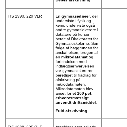
TfS 1990, 229 VLR
En
gymnasielærer
, der
underviste i fysik og
kemi, underviste også
andre gymnasielærere i
datalære på kurser
betalt af Direktoratet for
Gymnasieskolerne. Som
følge af baggrunden for
anskaffelsen, brugen af
en
mikrodatamat
og
forbindelsen med
indtægtserhvervelsen
var gymnasielæreren
berettiget til fradrag for
afskrivning på
mikrodatamaten.
Mikrodatamaten blev
anset for et
100 pct.
erhvervsmæssigt
anvendt driftsmiddel
.
Fuld afskrivning
TfS 1988, 695 ØLR
Arbejdsgiveren stillede