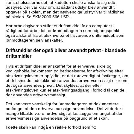
i ansættelsesforholdet, at kadetten skulle anskaffe sig edb-
udstyret. Der var krav om, at sådant udstyr blev anvendt til
opgaver på skolen, men det nødvendige udstyr var til rådighed
på skolen. Se SKM2006.566.LSR.
Har arbejdsgiveren stillet et driftsmiddel fx en computer til
rådighed for arbejdet, er lønmodtageren som udgangspunkt
også afskåret fra at afskrive på et tilsvarende driftsmiddel, som
lønmodtageren selv anskaffer.
Driftsmidler der også bliver anvendt privat - blandede
driftsmidler
Hvis et driftsmiddel er anskaffet for at erhverve, sikre og
vedligeholde indkomsten og betingelserne for afskrivning efter
afskrivningsloven er opfyldte, er det nødvendigt at fastlægge, om
et driftsmiddel udelukkende anvendes erhvervsmæssigt eller om
det også anvendes privat. Det skyldes, at der efter
afskrivningsloven kun er afskrivningsadgang i forhold til den del,
der anvendes erhvervsmæssigt.
Det kan være vanskeligt for lønmodtageren at dokumentere
omfanget af den erhvervsmæssige anvendelse. Det vil derfor i
mange tilfælde være nødvendigt at fastlægge omfanget af den
erhvervsmæssige anvendelse på baggrund af et skøn.
I dette skøn kan indgå en række forhold som fx: