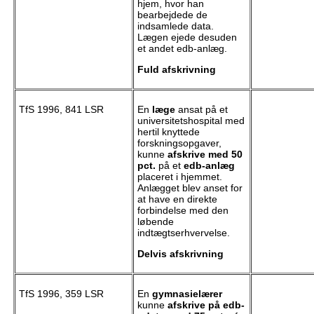
hjem, hvor han
bearbejdede de
indsamlede data.
Lægen ejede desuden
et andet edb-anlæg.
Fuld afskrivning
TfS 1996, 841 LSR
En
læge
ansat på et
universitetshospital med
hertil knyttede
forskningsopgaver,
kunne
afskrive med 50
pct.
på et
edb-anlæg
placeret i hjemmet.
Anlægget blev anset for
at have en direkte
forbindelse med den
løbende
indtægtserhvervelse.
Delvis afskrivning
TfS 1996, 359 LSR
En
gymnasielærer
kunne
afskrive på edb-