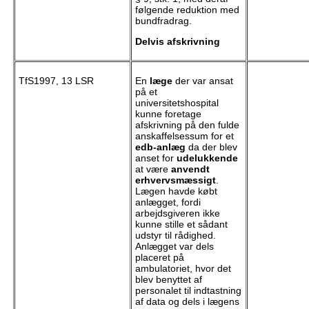
følgende reduktion med
bundfradrag.
Delvis afskrivning
TfS1997, 13 LSR
En
læge
der var ansat
på et
universitetshospital
kunne foretage
afskrivning på den fulde
anskaffelsessum for et
edb-anlæg
da der blev
anset for
udelukkende
at være
anvendt
erhvervsmæssigt
.
Lægen havde købt
anlægget, fordi
arbejdsgiveren ikke
kunne stille et sådant
udstyr til rådighed.
Anlægget var dels
placeret på
ambulatoriet, hvor det
blev benyttet af
personalet til indtastning
af data og dels i lægens