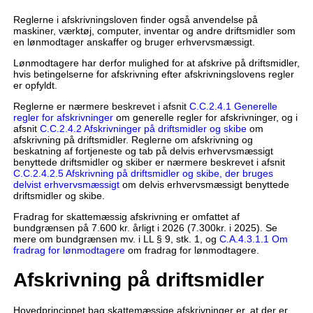
Reglerne i afskrivningsloven finder også anvendelse på
maskiner, værktøj, computer, inventar og andre driftsmidler som
en lønmodtager anskaffer og bruger erhvervsmæssigt.
Lønmodtagere har derfor mulighed for at afskrive på driftsmidler,
hvis betingelserne for afskrivning efter afskrivningslovens regler
er opfyldt.
Reglerne er nærmere beskrevet i afsnit
C.C.2.4.1 Generelle
regler for afskrivninger
om generelle regler for afskrivninger, og i
afsnit
C.C.2.4.2 Afskrivninger på driftsmidler og skibe
om
afskrivning på driftsmidler. Reglerne om afskrivning og
beskatning af fortjeneste og tab på delvis erhvervsmæssigt
benyttede driftsmidler og skiber er nærmere beskrevet i afsnit
C.C.2.4.2.5 Afskrivning på driftsmidler og skibe, der bruges
delvist erhvervsmæssigt
om delvis erhvervsmæssigt benyttede
driftsmidler og skibe.
Fradrag for skattemæssig afskrivning er omfattet af
bundgrænsen på 7.600 kr. årligt i 2026 (7.300kr. i 2025). Se
mere om bundgrænsen mv. i LL § 9, stk. 1, og
C.A.4.3.1.1 Om
fradrag for lønmodtagere
om fradrag for lønmodtagere.
Afskrivning på driftsmidler
Hovedprincippet bag skattemæssige afskrivninger er, at der er