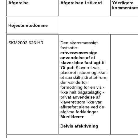
Afgørelse
Afgørelsen i stikord
Yderligere
kommentare
Højesteretsdomme
SKM2002.626.HR
Den skønsmæssigt
fastsatte
erhvervsmæssige
anvendelse af et
klaver blev fastlagt til
75 pct.
Klaveret var
placeret i stuen og ikke i
et særskilt indrettet rum,
der var derfor
formodning for en vis -
ikke helt bagatelagtig -
privat anvendelse af
klaveret som ikke var
afkræftet alene ved de
afgivne forklaringer.
Musiklærer.
Delvis afskrivning