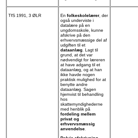
TfS 1991, 3 ØLR
En
folkeskolelærer
, der
også underviste i
datalære på en
ungdomsskole, kunne
afskrive på den
erhvervsmæssige del af
udgiften til et
dataanlæg
. Lagt til
grund, at det var
nødvendigt for læreren
at have adgang til et
dataanlæg, og at han
ikke havde nogen
praktisk mulighed for at
benytte andre
dataanlæg. Sagen
hjemvist til behandling
hos
skattemyndighederne
med henblik på
fordeling mellem
privat og
erhvervsmæssig
anvendelse
.
Delvis afskrivning