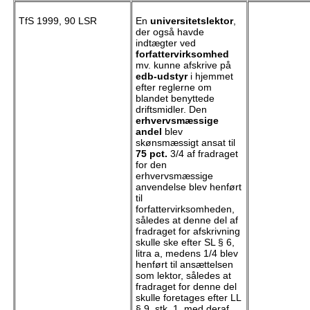
TfS 1999, 90 LSR
En
universitetslektor
,
der også havde
indtægter ved
forfattervirksomhed
mv. kunne afskrive på
edb-udstyr
i hjemmet
efter reglerne om
blandet benyttede
driftsmidler. Den
erhvervsmæssige
andel
blev
skønsmæssigt ansat til
75 pct.
3/4 af fradraget
for den
erhvervsmæssige
anvendelse blev henført
til
forfattervirksomheden,
således at denne del af
fradraget for afskrivning
skulle ske efter SL § 6,
litra a, medens 1/4 blev
henført til ansættelsen
som lektor, således at
fradraget for denne del
skulle foretages efter LL
§ 9, stk. 1, med deraf