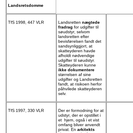
Landsretsdomme
TfS 1998, 447 VLR
Landsretten
nægtede
fradrag
for udgifter til
søudstyr, selvom
landsretten efter
bevisførelsen fandt det
sandsynliggjort, at
skatteyderen havde
afholdt nødvendige
udgifter til søudstyr.
Skatteyderen kunne
ikke dokumentere
størrelsen af sine
udgifter og Landsretten
fandt, at risikoen herfor
påhvilede skatteyderen
selv.
TfS 1997, 330 VLR
Der er formodning for at
udstyr, der er opstillet i
et hjem, også i et vist
omfang bliver anvendt
privat. En
arkitekts