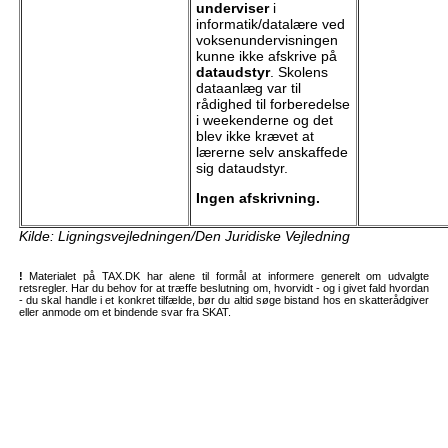
underviser
i
informatik/datalære ved
voksenundervisningen
kunne ikke afskrive på
dataudstyr
. Skolens
dataanlæg var til
rådighed til forberedelse
i weekenderne og det
blev ikke krævet at
lærerne selv anskaffede
sig dataudstyr.
Ingen afskrivning.
Kilde: Ligningsvejledningen/Den Juridiske Vejledning
!
Materialet på TAX.DK har alene til formål at informere generelt om udvalgte
retsregler. Har du behov for at træffe beslutning om, hvorvidt - og i givet fald hvordan
- du skal handle i et konkret tilfælde, bør du altid søge bistand hos en skatterådgiver
eller anmode om et bindende svar fra SKAT.