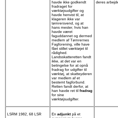
havde ikke godkendt
deres arbejd
fradraget for
værktøjsudgifter og
havde henvist til, at
klageren ikke var
tømrersvend, og at
hans mester, hvis han
havde været
faguddannet og dermed
medlem af Tømrernes
Fagforening, ville have
fået stillet værktøjet til
rådighed.
Landsskatteretten fandt
ikke, at det var en
betingelse for at opnå
fradrag for udgifter til
værktøj, at skatteyderen
var medlem af et
bestemt fagforbund.
Retten fandt derfor, at
han havde ret til
fradrag
for sine
værktøjsudgifter.
LSRM 1982, 68 LSR
En
adjunkt
på et