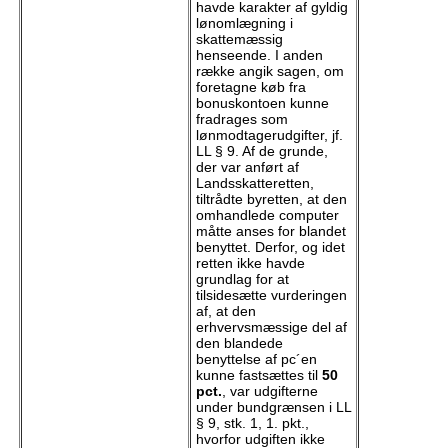
havde karakter af gyldig
lønomlægning i
skattemæssig
henseende. I anden
række angik sagen, om
foretagne køb fra
bonuskontoen kunne
fradrages som
lønmodtagerudgifter, jf.
LL § 9. Af de grunde,
der var anført af
Landsskatteretten,
tiltrådte byretten, at den
omhandlede computer
måtte anses for blandet
benyttet. Derfor, og idet
retten ikke havde
grundlag for at
tilsidesætte vurderingen
af, at den
erhvervsmæssige del af
den blandede
benyttelse af pc´en
kunne fastsættes til
50
pct.
, var udgifterne
under bundgrænsen i LL
§ 9, stk. 1, 1. pkt.,
hvorfor udgiften ikke