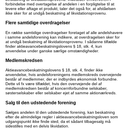
forbindelse med overtagelse af andelen i en forpligtelse til at
levere eller aftage et produkt, taler det også for, at afståelsen
ikke sker for at undgå beskatning af likvidationsprovenu.
Flere samtidige overdragelser
En række samtidige overdragelser foretaget af alle andelshavere
i samme andelsforening kan indikere, at overdragelsen sker for
at undgå beskatning af likvidationsprovenu. I sådanne tilfælde
finder aktieavancebeskatningslovens § 18, stk. 4, kun
anvendelse under ganske særlige omstændigheder.
Medlemskredsen
Aktieavancebeskatningslovens § 18, stk. 4, finder ikke
anvendelse, hvis andelsforeningens medlemskreds overvejende
består af medlemmer, der er indbyrdes økonomisk forbundne.
Dette vil fx være tilfældet, hvis den overvejende del af
medlemskredsen består af koncernforbundne selskaber,
søsterselskaber eller selskaber ejet af samme aktionærkreds.
Salg til den udstedende forening
Sælges andelen til den udstedende forening, kan beskatning
efter de almindelige regler i aktieavancebeskatningsloven som
udgangspunkt ikke finde sted, da et sådant tilbagesalg må
sidestilles med en delvis likvidation.