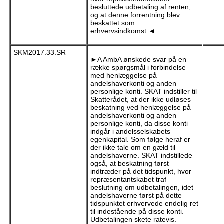
besluttede udbetaling af renten,
og at denne forrentning blev
beskattet som
erhvervsindkomst.◄
SKM2017.33.SR
►A AmbA ønskede svar på en
række spørgsmål i forbindelse
med henlæggelse på
andelshaverkonti og anden
personlige konti. SKAT indstiller til
Skatterådet, at der ikke udløses
beskatning ved henlæggelse på
andelshaverkonti og anden
personlige konti, da disse konti
indgår i andelsselskabets
egenkapital. Som følge heraf er
der ikke tale om en gæld til
andelshaverne. SKAT indstillede
også, at beskatning først
indtræder på det tidspunkt, hvor
repræsentantskabet traf
beslutning om udbetalingen, idet
andelshaverne først på dette
tidspunktet erhvervede endelig ret
til indestående på disse konti.
Udbetalingen skete ratevis.