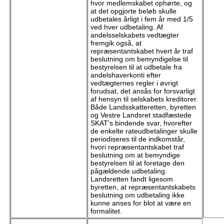
hvor medlemskabet ophørte, og
at det opgjorte beløb skulle
udbetales årligt i fem år med 1/5
ved hver udbetaling. Af
andelsselskabets vedtægter
fremgik også, at
repræsentantskabet hvert år traf
beslutning om bemyndigelse til
bestyrelsen til at udbetale fra
andelshaverkonti efter
vedtægternes regler i øvrigt
forudsat, det ansås for forsvarligt
af hensyn til selskabets kreditorer.
Både Landsskatteretten, byretten
og Vestre Landsret stadfæstede
SKAT's bindende svar, hvorefter
de enkelte rateudbetalinger skulle
periodiseres til de indkomstår,
hvori repræsentantskabet traf
beslutning om at bemyndige
bestyrelsen til at foretage den
pågældende udbetaling.
Landsretten fandt ligesom
byretten, at repræsentantskabets
beslutning om udbetaling ikke
kunne anses for blot at være en
formalitet.