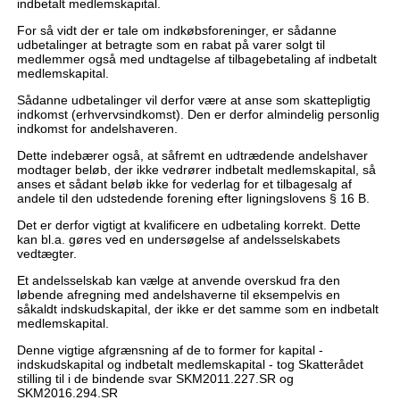
indbetalt medlemskapital.
For så vidt der er tale om indkøbsforeninger, er sådanne
udbetalinger at betragte som en rabat på varer solgt til
medlemmer også med undtagelse af tilbagebetaling af indbetalt
medlemskapital.
Sådanne udbetalinger vil derfor være at anse som skattepligtig
indkomst (erhvervsindkomst). Den er derfor almindelig personlig
indkomst for andelshaveren.
Dette indebærer også, at såfremt en udtrædende andelshaver
modtager beløb, der ikke vedrører indbetalt medlemskapital, så
anses et sådant beløb ikke for vederlag for et tilbagesalg af
andele til den udstedende forening efter ligningslovens § 16 B.
Det er derfor vigtigt at kvalificere en udbetaling korrekt. Dette
kan bl.a. gøres ved en undersøgelse af andelsselskabets
vedtægter.
Et andelsselskab kan vælge at anvende overskud fra den
løbende afregning med andelshaverne til eksempelvis en
såkaldt indskudskapital, der ikke er det samme som en indbetalt
medlemskapital.
Denne vigtige afgrænsning af de to former for kapital -
indskudskapital og indbetalt medlemskapital - tog Skatterådet
stilling til i de bindende svar SKM2011.227.SR og
SKM2016.294.SR