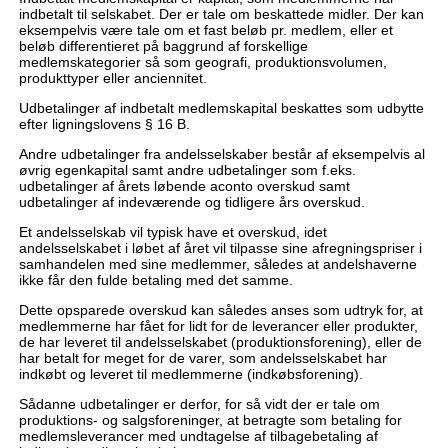
indbetalt til selskabet. Der er tale om beskattede midler. Der kan
eksempelvis være tale om et fast beløb pr. medlem, eller et
beløb differentieret på baggrund af forskellige
medlemskategorier så som geografi, produktionsvolumen,
produkttyper eller anciennitet.
Udbetalinger af indbetalt medlemskapital beskattes som udbytte
efter ligningslovens § 16 B.
Andre udbetalinger fra andelsselskaber består af eksempelvis al
øvrig egenkapital samt andre udbetalinger som f.eks.
udbetalinger af årets løbende aconto overskud samt
udbetalinger af indeværende og tidligere års overskud.
Et andelsselskab vil typisk have et overskud, idet
andelsselskabet i løbet af året vil tilpasse sine afregningspriser i
samhandelen med sine medlemmer, således at andelshaverne
ikke får den fulde betaling med det samme.
Dette opsparede overskud kan således anses som udtryk for, at
medlemmerne har fået for lidt for de leverancer eller produkter,
de har leveret til andelsselskabet (produktionsforening), eller de
har betalt for meget for de varer, som andelsselskabet har
indkøbt og leveret til medlemmerne (indkøbsforening).
Sådanne udbetalinger er derfor, for så vidt der er tale om
produktions- og salgsforeninger, at betragte som betaling for
medlemsleverancer med undtagelse af tilbagebetaling af