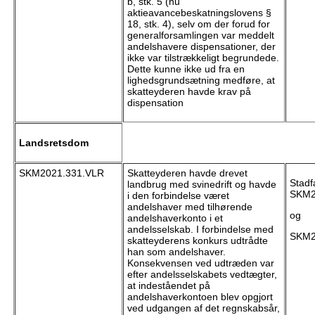
b, stk. 5 (nu
aktieavancebeskatningslovens §
18, stk. 4), selv om der forud for
generalforsamlingen var meddelt
andelshavere dispensationer, der
ikke var tilstrækkeligt begrundede.
Dette kunne ikke ud fra en
lighedsgrundsætning medføre, at
skatteyderen havde krav på
dispensation
Landsretsdom
SKM2021.331.VLR
Skatteyderen havde drevet
Stadf
landbrug med svinedrift og havde
SKM2
i den forbindelse været
andelshaver med tilhørende
og
andelshaverkonto i et
andelsselskab. I forbindelse med
SKM2
skatteyderens konkurs udtrådte
han som andelshaver.
Konsekvensen ved udtræden var
efter andelsselskabets vedtægter,
at indeståendet på
andelshaverkontoen blev opgjort
ved udgangen af det regnskabsår,