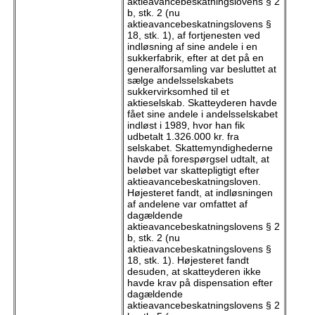
aktieavancebeskatningslovens § 2
b, stk. 2 (nu
aktieavancebeskatningslovens §
18, stk. 1), af fortjenesten ved
indløsning af sine andele i en
sukkerfabrik, efter at det på en
generalforsamling var besluttet at
sælge andelsselskabets
sukkervirksomhed til et
aktieselskab. Skatteyderen havde
fået sine andele i andelsselskabet
indløst i 1989, hvor han fik
udbetalt 1.326.000 kr. fra
selskabet. Skattemyndighederne
havde på forespørgsel udtalt, at
beløbet var skattepligtigt efter
aktieavancebeskatningsloven.
Højesteret fandt, at indløsningen
af andelene var omfattet af
dagældende
aktieavancebeskatningslovens § 2
b, stk. 2 (nu
aktieavancebeskatningslovens §
18, stk. 1). Højesteret fandt
desuden, at skatteyderen ikke
havde krav på dispensation efter
dagældende
aktieavancebeskatningslovens § 2