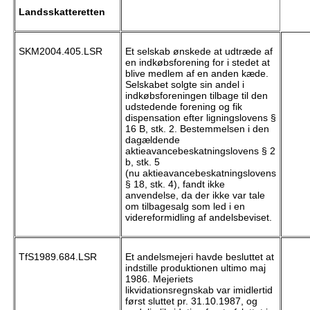
Landsskatteretten
SKM2004.405.LSR
Et selskab ønskede at udtræde af
en indkøbsforening for i stedet at
blive medlem af en anden kæde.
Selskabet solgte sin andel i
indkøbsforeningen tilbage til den
udstedende forening og fik
dispensation efter ligningslovens §
16 B, stk. 2. Bestemmelsen i den
dagældende
aktieavancebeskatningslovens § 2
b, stk. 5
(nu aktieavancebeskatningslovens
§ 18, stk. 4), fandt ikke
anvendelse, da der ikke var tale
om tilbagesalg som led i en
videreformidling af andelsbeviset.
TfS1989.684.LSR
Et andelsmejeri havde besluttet at
indstille produktionen ultimo maj
1986. Mejeriets
likvidationsregnskab var imidlertid
først sluttet pr. 31.10.1987, og