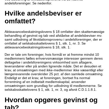
andelsforeninger. Se nedenfor.
Hvilke andelsbeviser er
omfattet?
Aktieavancebeskatningslovens § 18 omfatter den skattemæssige
behandling af gevinst og tab ved afståelse af andelsbeviser mv.
samt udlodning af likvidationsprovenu i andelsforeninger, der er
omfattet af selskabsskattelovens § 1, stk. 1, nr. 3. Se
aktieavancebeskatningslovens § 18, stk. 1.
Der er tale om foreninger, hvis formål er at fremme mindst 10
medlemmers fælles erhvervsmæssige interesser gennem deres
deltagelse i andelsforeningens virksomhed som aftagere,
leverandører eller på anden lignende måde. Det er desuden et
krav, at omsætningen med ikke-medlemmer ikke væsentligt eller
længerevarende overskrider 25 pct. af den samlede omsætning.
Endeligt er det et krav, at foreningen, bortset fra normal
forrentning af en indbetalt medlemskapital, anvender
omsætningen som grundlag for udlodning til medlemmerne. Se
selskabsskattelovens § 1, stk. 1, nr. 3, og afsnit C.D.1.1.8.1.
Hvordan opgøres gevinst og
tab?