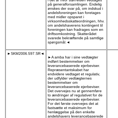
i det år hvor størrelsen vedtages
på generalforsamlingen. Endelig
ønskes der svar på, om indskud i
andelsforeningen kan foretages
med midler opsparet i
virksomhedsskatteordningen, hhv.
om andelshaverens kontingent til
foreningen kan fradrages som en
driftsomkostning. Skatterådet
svarede bekræftende på samtlige
spørgsmål.◄
►SKM2006.597.SR◄
►A amba har i sine vedtægter
indført bestemmelser om
leverancebaserede ejerbeviser.
Repræsentantskabet har
endvidere vedtaget et regulativ,
der udfylder vedtægternes
bestemmelser om
leverancebaserede ejerbeviser.
Det overvejes nu at gennemføre
to ændringer af regulativet for de
leverancebaserede ejerbeviser.
For det første overvejes det at
fastsætte et maksimum for
henlæggelse på den enkelte
andelshavers leverancebaserede