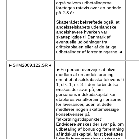
også selvom udbetalingerne
foretages ratevis over en periode
på 2-3 år.
Skatterådet bekræftede også, at
andelsselskabets udenlandske
andelshavere hverken var
skattepligtige til Danmark af
eventuelle udlodninger fra
driftskapitalen eller af de årlige
udbetalinger af forrentningerne.◄
►SKM2009.122.SR◄
►En person overvejer at blive
medlem af en andelsforening
omfattet af selskabsskattelovens §
1, stk. 1, nr. 3. I den forbindelse
ønskes der svar på, om
personens indskudskapital kan
etableres via afkortning i priserne
for leverancer, uden at dette
medfører nogen skattemæssige
konsekvenser på
"afkortningstidspunktet".
Endvidere ønskes der svar på, om
udbetaling af bonus og forrentning
af indskudskapital, først beskattes