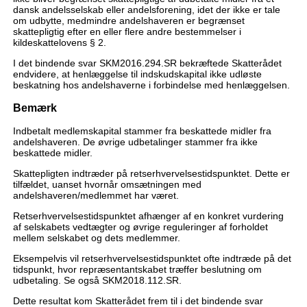
dansk andelsselskab eller andelsforening, idet der ikke er tale
om udbytte, medmindre andelshaveren er begrænset
skattepligtig efter en eller flere andre bestemmelser i
kildeskattelovens § 2.
I det bindende svar SKM2016.294.SR bekræftede Skatterådet
endvidere, at henlæggelse til indskudskapital ikke udløste
beskatning hos andelshaverne i forbindelse med henlæggelsen.
Bemærk
Indbetalt medlemskapital stammer fra beskattede midler fra
andelshaveren. De øvrige udbetalinger stammer fra ikke
beskattede midler.
Skattepligten indtræder på retserhvervelsestidspunktet. Dette er
tilfældet, uanset hvornår omsætningen med
andelshaveren/medlemmet har været.
Retserhvervelsestidspunktet afhænger af en konkret vurdering
af selskabets vedtægter og øvrige reguleringer af forholdet
mellem selskabet og dets medlemmer.
Eksempelvis vil retserhvervelsestidspunktet ofte indtræde på det
tidspunkt, hvor repræsentantskabet træffer beslutning om
udbetaling. Se også SKM2018.112.SR.
Dette resultat kom Skatterådet frem til i det bindende svar