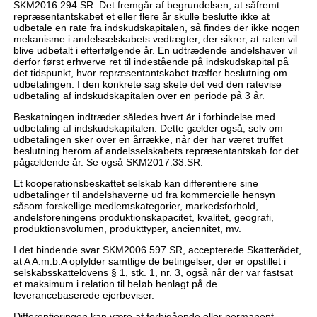
SKM2016.294.SR. Det fremgår af begrundelsen, at såfremt
repræsentantskabet et eller flere år skulle beslutte ikke at
udbetale en rate fra indskudskapitalen, så findes der ikke nogen
mekanisme i andelsselskabets vedtægter, der sikrer, at raten vil
blive udbetalt i efterfølgende år. En udtrædende andelshaver vil
derfor først erhverve ret til indestående på indskudskapital på
det tidspunkt, hvor repræsentantskabet træffer beslutning om
udbetalingen. I den konkrete sag skete det ved den ratevise
udbetaling af indskudskapitalen over en periode på 3 år.
Beskatningen indtræder således hvert år i forbindelse med
udbetaling af indskudskapitalen. Dette gælder også, selv om
udbetalingen sker over en årrække, når der har været truffet
beslutning herom af andelsselskabets repræsentantskab for det
pågældende år. Se også SKM2017.33.SR.
Et kooperationsbeskattet selskab kan differentiere sine
udbetalinger til andelshaverne ud fra kommercielle hensyn
såsom forskellige medlemskategorier, markedsforhold,
andelsforeningens produktionskapacitet, kvalitet, geografi,
produktionsvolumen, produkttyper, anciennitet, mv.
I det bindende svar SKM2006.597.SR, accepterede Skatterådet,
at A A.m.b.A opfylder samtlige de betingelser, der er opstillet i
selskabsskattelovens § 1, stk. 1, nr. 3, også når der var fastsat
et maksimum i relation til beløb henlagt på de
leverancebaserede ejerbeviser.
Differentieringen kan være af forbigående eller permanent