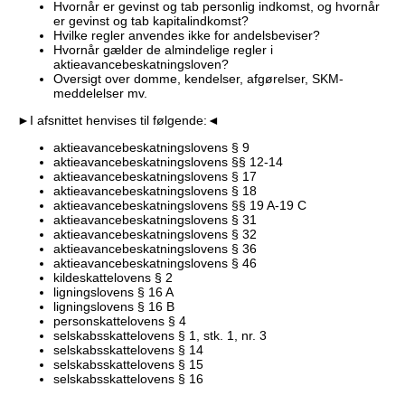
Hvornår er gevinst og tab personlig indkomst, og hvornår
er gevinst og tab kapitalindkomst?
Hvilke regler anvendes ikke for andelsbeviser?
Hvornår gælder de almindelige regler i
aktieavancebeskatningsloven?
Oversigt over domme, kendelser, afgørelser, SKM-
meddelelser mv.
►I afsnittet henvises til følgende:◄
aktieavancebeskatningslovens § 9
aktieavancebeskatningslovens §§ 12-14
aktieavancebeskatningslovens § 17
aktieavancebeskatningslovens § 18
aktieavancebeskatningslovens §§ 19 A-19 C
aktieavancebeskatningslovens § 31
aktieavancebeskatningslovens § 32
aktieavancebeskatningslovens § 36
aktieavancebeskatningslovens § 46
kildeskattelovens § 2
ligningslovens § 16 A
ligningslovens § 16 B
personskattelovens § 4
selskabsskattelovens § 1, stk. 1, nr. 3
selskabsskattelovens § 14
selskabsskattelovens § 15
selskabsskattelovens § 16