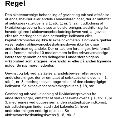
Regel
Den skattemæssige behandling af gevinst og tab ved afståelse
af andelsbeviser eller andele i andelsforeninger, der er omfattet
af selskabsskattelovens § 1, stk. 1, nr. 3, samt udlodning af
likvidationsprovenu fra disse andelsforeninger, adskiller sig fra
hovedreglerne i aktieavancebeskatningsloven ved, at gevinst
eller tab medregnes til den personlige indkomst eller
kapitalindkomsten og ikke til aktieindkomsten. Endvidere gælder
visse regler i aktieavancebeskatningsloven ikke for disse
andelsbeviser og andele. Der er tale om foreninger, hvis formål
er at fremme mindst 10 medlemmers fælles erhvervsmæssige
interesser gennem deres deltagelse i andelsforeningens
virksomhed som aftagere, leverandører eller på anden lignende
måde. Se nærmere nedenfor.
Gevinst og tab ved afståelse af andelsbeviser eller andele i
andelsforeninger, der er omfattet af selskabsskattelovens § 1,
stk. 1, nr. 3, medregnes ved opgørelsen af den skattepligtige
indkomst. Se aktieavancebeskatningslovens § 18, stk. 1.
Gevinst og tab ved udlodning af likvidationsprovenu fra
andelsforeninger, omfattet af selskabsskattelovens § 1, stk. 1, nr.
3, medregnes ved opgørelsen af den skattepligtige indkomst,
når udlodningen finder sted i det kalenderår, hvori
andelsforeningen endeligt opløses. Se
aktieavancebeskatningslovens § 18, stk. 2.