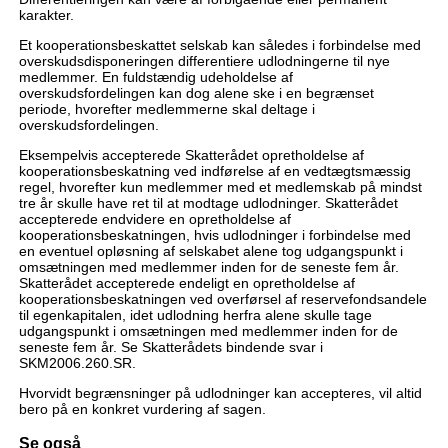
karakter.
Et kooperationsbeskattet selskab kan således i forbindelse med
overskudsdisponeringen differentiere udlodningerne til nye
medlemmer. En fuldstændig udeholdelse af
overskudsfordelingen kan dog alene ske i en begrænset
periode, hvorefter medlemmerne skal deltage i
overskudsfordelingen.
Eksempelvis accepterede Skatterådet opretholdelse af
kooperationsbeskatning ved indførelse af en vedtægtsmæssig
regel, hvorefter kun medlemmer med et medlemskab på mindst
tre år skulle have ret til at modtage udlodninger. Skatterådet
accepterede endvidere en opretholdelse af
kooperationsbeskatningen, hvis udlodninger i forbindelse med
en eventuel opløsning af selskabet alene tog udgangspunkt i
omsætningen med medlemmer inden for de seneste fem år.
Skatterådet accepterede endeligt en opretholdelse af
kooperationsbeskatningen ved overførsel af reservefondsandele
til egenkapitalen, idet udlodning herfra alene skulle tage
udgangspunkt i omsætningen med medlemmer inden for de
seneste fem år. Se Skatterådets bindende svar i
SKM2006.260.SR.
Hvorvidt begrænsninger på udlodninger kan accepteres, vil altid
bero på en konkret vurdering af sagen.
Se også