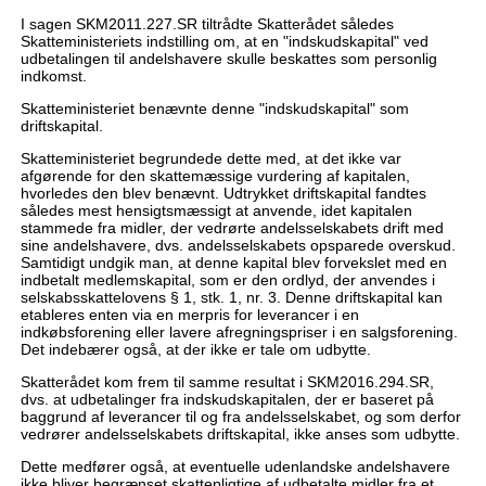
I sagen SKM2011.227.SR tiltrådte Skatterådet således
Skatteministeriets indstilling om, at en "indskudskapital" ved
udbetalingen til andelshavere skulle beskattes som personlig
indkomst.
Skatteministeriet benævnte denne "indskudskapital" som
driftskapital.
Skatteministeriet begrundede dette med, at det ikke var
afgørende for den skattemæssige vurdering af kapitalen,
hvorledes den blev benævnt. Udtrykket driftskapital fandtes
således mest hensigtsmæssigt at anvende, idet kapitalen
stammede fra midler, der vedrørte andelsselskabets drift med
sine andelshavere, dvs. andelsselskabets opsparede overskud.
Samtidigt undgik man, at denne kapital blev forvekslet med en
indbetalt medlemskapital, som er den ordlyd, der anvendes i
selskabsskattelovens § 1, stk. 1, nr. 3. Denne driftskapital kan
etableres enten via en merpris for leverancer i en
indkøbsforening eller lavere afregningspriser i en salgsforening.
Det indebærer også, at der ikke er tale om udbytte.
Skatterådet kom frem til samme resultat i SKM2016.294.SR,
dvs. at udbetalinger fra indskudskapitalen, der er baseret på
baggrund af leverancer til og fra andelsselskabet, og som derfor
vedrører andelsselskabets driftskapital, ikke anses som udbytte.
Dette medfører også, at eventuelle udenlandske andelshavere
ikke bliver begrænset skattepligtige af udbetalte midler fra et