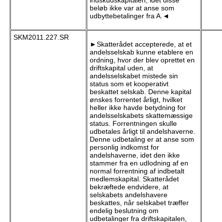
indskudskapitalen, idet disse
beløb ikke var at anse som
udbyttebetalinger fra A.◄
SKM2011.227.SR
►Skatterådet accepterede, at et
andelsselskab kunne etablere en
ordning, hvor der blev oprettet en
driftskapital uden, at
andelsselskabet mistede sin
status som et kooperativt
beskattet selskab. Denne kapital
ønskes forrentet årligt, hvilket
heller ikke havde betydning for
andelsselskabets skattemæssige
status. Forrentningen skulle
udbetales årligt til andelshaverne.
Denne udbetaling er at anse som
personlig indkomst for
andelshaverne, idet den ikke
stammer fra en udlodning af en
normal forrentning af indbetalt
medlemskapital. Skatterådet
bekræftede endvidere, at
selskabets andelshavere
beskattes, når selskabet træffer
endelig beslutning om
udbetalinger fra driftskapitalen,