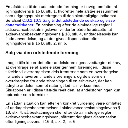
En afståelse til den udstedende forening er i øvrigt omfattet af
ligningslovens § 16 B, stk. 1, hvorefter hele afståelsessummen
som udgangspunkt medregnes til den skattepligtige indkomst.
Se afsnit
C.B.2.10.3 Salg til det udstedende selskab og visse
datterselskaber
. En beskatning efter de almindelige regler i
aktieavancebeskatningsloven vil derfor både forudsætte, at
aktieavancebeskatningslovens § 18, stk. 4, undtagelsesvis kan
finde anvendelse, og at der gives dispensation efter
ligningslovens § 16 B, stk. 2, nr. 6.
Salg via den udstedende forening
I nogle tilfælde er det efter andelsforeningens vedtægter et krav,
at overdragelse af andele sker gennem foreningen. I disse
tilfælde vil overdragelsen dels fremtræde som en overdragelse
fra andelshaveren til andelsforeningen, og dels som en
overdragelse fra andelsforeningen til en erhverver, der kan
udnytte andelen som et naturligt led i sin virksomhed.
Situationen er i disse tilfælde reelt den, at andelsforeningen kun
optræder som formidler.
En sådan situation kan efter en konkret vurdering være omfattet
af undtagelsesbestemmelsen i aktieavancebeskatningslovens §
18
,
stk. 4, så beskatningen sker efter de almindelige regler i
aktieavancebeskatningsloven, såfremt der gives dispensation
efter ligningslovens § 16 B, stk. 2, nr. 6.