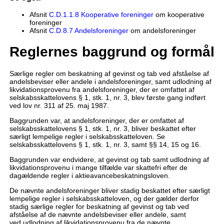
Afsnit
C.D.1.1.8 Kooperative foreninger
om kooperative
foreninger
Afsnit
C.D.8.7 Andelsforeninger
om andelsforeninger
Reglernes baggrund og formål
Særlige regler om beskatning af gevinst og tab ved afståelse af
andelsbeviser eller andele i andelsforeninger, samt udlodning af
likvidationsprovenu fra andelsforeninger, der er omfattet af
selskabsskattelovens § 1, stk. 1, nr. 3, blev første gang indført
ved lov nr. 311 af 25. maj 1987.
Baggrunden var, at andelsforeninger, der er omfattet af
selskabsskattelovens § 1, stk. 1, nr. 3, bliver beskattet efter
særligt lempelige regler i selskabsskatteloven. Se
selskabsskattelovens § 1, stk. 1, nr. 3, samt §§ 14, 15 og 16.
Baggrunden var endvidere, at gevinst og tab samt udlodning af
likvidationsprovenu i mange tilfælde var skattefri efter de
dagældende regler i aktieavancebeskatningsloven.
De nævnte andelsforeninger bliver stadig beskattet efter særligt
lempelige regler i selskabsskatteloven, og der gælder derfor
stadig særlige regler for beskatning af gevinst og tab ved
afståelse af de nævnte andelsbeviser eller andele, samt
ved udlodning af likvidationsprovenu fra de nævnte