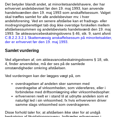
Det betyder blandt andet, at minoritetsandelshavere, der har
erhvervet andelsbeviset før den 19. maj 1993, kan anvende
handelsværdien den 19. maj 1993 som anskaffelsessum. Valget
skal træffes samlet for alle andelsbeviser mv. i hver
andelsforening. Ved en senere afståelse kan et fradrags- eller
modregningsberettiget tab dog ikke overstige forskellen mellem
afståelsessummen og andelsbevisets handelsværdi den 19. maj
1993. Se aktieavancebeskatningslovens § 46, stk. 9, samt afsnit
C.B.2.2.3.2.1 Skattemæssig anskaffelsessum på minoritetsaktier,
der er erhvervet før den 19. maj 1993
.
Samlet vurdering
Ved afgørelsen af, om aktieavancebeskatningslovens § 18, stk.
4, finder anvendelse, må der ses på de samlede
omstændigheder omkring afståelsen.
Ved vurderingen kan der lægges vægt på, om
overdragelsen af andelen sker sammen med
overdragelse af virksomheden, som videreføres, eller i
forbindelse med driftsomlægning eller virksomhedsophør.
erhververen reelt er i stand til at udnytte andelen som et
naturligt led i sin virksomhed, fx hvis erhververen driver
samme slags virksomhed som overdrageren.
Disse forhold taler for, at afståelsen ikke sker for at undgå
beskatning af likvidationsprovenu. Indtræder erhververen i