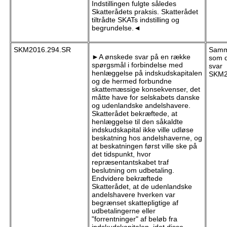
Indstillingen fulgte således
Skatterådets praksis. Skatterådet
tiltrådte SKATs indstilling og
begrundelse.◄
SKM2016.294.SR
Samme
►A ønskede svar på en række
som d
spørgsmål i forbindelse med
svar
henlæggelse på indskudskapitalen
SKM2
og de hermed forbundne
skattemæssige konsekvenser, det
måtte have for selskabets danske
og udenlandske andelshavere.
Skatterådet bekræftede, at
henlæggelse til den såkaldte
indskudskapital ikke ville udløse
beskatning hos andelshaverne, og
at beskatningen først ville ske på
det tidspunkt, hvor
repræsentantskabet traf
beslutning om udbetaling.
Endvidere bekræftede
Skatterådet, at de udenlandske
andelshavere hverken var
begrænset skattepligtige af
udbetalingerne eller
"forrentninger" af beløb fra