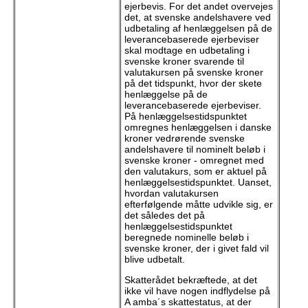
ejerbevis. For det andet overvejes
det, at svenske andelshavere ved
udbetaling af henlæggelsen på de
leverancebaserede ejerbeviser
skal modtage en udbetaling i
svenske kroner svarende til
valutakursen på svenske kroner
på det tidspunkt, hvor der skete
henlæggelse på de
leverancebaserede ejerbeviser.
På henlæggelsestidspunktet
omregnes henlæggelsen i danske
kroner vedrørende svenske
andelshavere til nominelt beløb i
svenske kroner - omregnet med
den valutakurs, som er aktuel på
henlæggelsestidspunktet. Uanset,
hvordan valutakursen
efterfølgende måtte udvikle sig, er
det således det på
henlæggelsestidspunktet
beregnede nominelle beløb i
svenske kroner, der i givet fald vil
blive udbetalt.
Skatterådet bekræftede, at det
ikke vil have nogen indflydelse på
A amba´s skattestatus, at der