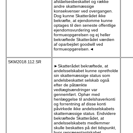
afståelsesbeskattet og række
andre skattemæssige
konsekvenser ved overgangen.
Dog kunne Skatterådet ikke
bekræfte, at ejendomme kunne
optages til den seneste offentlige
ejendomsvurdering ved
formueopgørelsen og ej heller
bekræftede Skatterådet værdien
af oparbejdet goodwill ved
formueopgørelsen.◄
SKM2018.112.SR
►Skatterådet bekræftede, at
andelsselskabet kunne opretholde
sin skattemæssige status som
andelsbeskattet selskab også
efter de påtænkte
vedtægtsændringer var
gennemført. Ophør med
henlæggelse til andelshaverkonti
og forrentning af disse konti
påvirkede ikke andelsselskabets
skattemæssige status. Endvidere
bekræftede Skatterådet, at
andelsselskabets medlemmer
skulle beskattes på det tidspunkt,
hvor repræsentantskabet