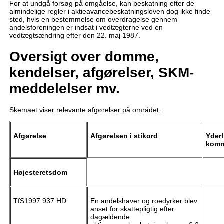
For at undgå forsøg på omgåelse, kan beskatning efter de
almindelige regler i aktieavancebeskatningsloven dog ikke finde
sted, hvis en bestemmelse om overdragelse gennem
andelsforeningen er indsat i vedtægterne ved en
vedtægtsændring efter den 22. maj 1987.
Oversigt over domme,
kendelser, afgørelser, SKM-
meddelelser mv.
Skemaet viser relevante afgørelser på området:
Afgørelse
Afgørelsen i stikord
Yderl
komm
Højesteretsdom
TfS1997.937.HD
En andelshaver og roedyrker blev
anset for skattepligtig efter
dagældende