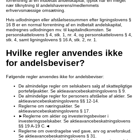
forrentning af en indbetalt andelskapital, typisk har en meget
nær tilknytning til andelshaverens/medlemmets
erhvervsmæssige omsætning.
Hvis udlodningen eller afståelsessummen efter ligningslovens §
16 B er en normal forrentning af en indbetalt andelskapital,
medregnes udlodningen mv. til kapitalindkomsten. Se
personskattelovens § 4, stk. 1, nr. 4, og personskattelovens § 4,
stk. 4, samt ligningslovens § 16 A, stk. 2, nr. 1.
Hvilke regler anvendes ikke
for andelsbeviser?
Følgende regler anvendes ikke for andelsbeviser:
De almindelige regler om selskabers salg af skattepligtige
porteføljeaktier. Se aktieavancebeskatningslovens § 9.
De almindelige regler for personers afståelse af aktier. Se
aktieavancebeskatningslovens §§ 12-14.
Reglerne om næringsaktier. Se
aktieavancebeskatningslovens § 17.
►Reglerne om aktier og investeringsbeviser i
investeringsselskaber. Se aktieavancebeskatningslovens
§§ 19 A-19 C.◄
Reglerne om overdragelse ved gave, arv og arveforskud.
Se aktieavancebeskatningslovens § 31.