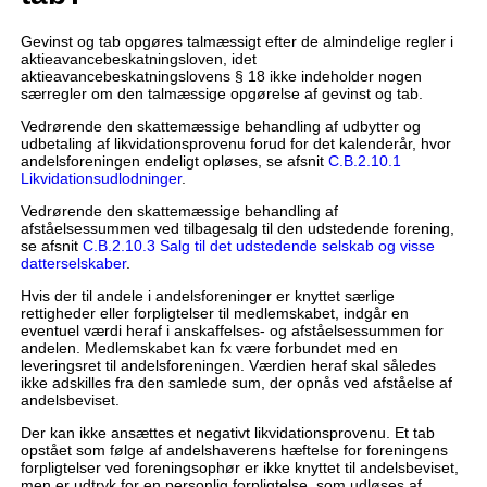
Gevinst og tab opgøres talmæssigt efter de almindelige regler i
aktieavancebeskatningsloven, idet
aktieavancebeskatningslovens § 18 ikke indeholder nogen
særregler om den talmæssige opgørelse af gevinst og tab.
Vedrørende den skattemæssige behandling af udbytter og
udbetaling af likvidationsprovenu forud for det kalenderår, hvor
andelsforeningen endeligt opløses, se afsnit
C.B.2.10.1
Likvidationsudlodninger
.
Vedrørende den skattemæssige behandling af
afståelsessummen ved tilbagesalg til den udstedende forening,
se afsnit
C.B.2.10.3 Salg til det udstedende selskab og visse
datterselskaber
.
Hvis der til andele i andelsforeninger er knyttet særlige
rettigheder eller forpligtelser til medlemskabet, indgår en
eventuel værdi heraf i anskaffelses- og afståelsessummen for
andelen. Medlemskabet kan fx være forbundet med en
leveringsret til andelsforeningen. Værdien heraf skal således
ikke adskilles fra den samlede sum, der opnås ved afståelse af
andelsbeviset.
Der kan ikke ansættes et negativt likvidationsprovenu. Et tab
opstået som følge af andelshaverens hæftelse for foreningens
forpligtelser ved foreningsophør er ikke knyttet til andelsbeviset,
men er udtryk for en personlig forpligtelse, som udløses af