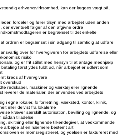
lvstændig erhvervsvirksomhed, kan der lægges vægt på,
leder, fordeler og fører tilsyn med arbejdet uden anden
, der eventuelt følger af den afgivne ordre
r indkomstmodtageren er begrænset til det enkelte
f ordren er begrænset i sin adgang til samtidig at udføre
svarlig over for hvervgiveren for arbejdets udførelse eller
 økonomisk risiko
ale, og er frit stillet med hensyn til at antage medhjælp
 betaling først ydes fuldt ud, når arbejdet er udført som
et
mt kreds af hvervgivere
lt overskud
e redskaber, maskiner og værktøj eller lignende
st leverer de materialer, der anvendes ved arbejdets
 i egne lokaler, fx forretning, værksted, kontor, klinik,
lt eller delvist fra lokalerne
se kræver særskilt autorisation, bevilling og lignende, og
 sådan tilladelse
, skiltning eller lignende tilkendegiver, at vedkommende
øre arbejde af en nærmere bestemt art
omsloven er momsregistreret, og ydelsen er faktureret med