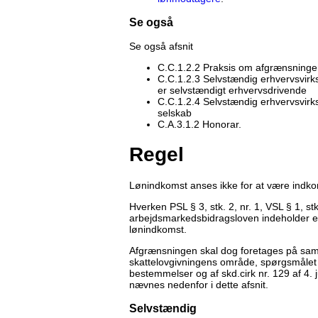
Se også
Se også afsnit
C.C.1.2.2 Praksis om afgrænsninge
C.C.1.2.3 Selvstændig erhvervsvir
er selvstændigt erhvervsdrivende
C.C.1.2.4 Selvstændig erhvervsvirk
selskab
C.A.3.1.2 Honorar.
Regel
Lønindkomst anses ikke for at være indk
Hverken PSL § 3, stk. 2, nr. 1, VSL § 1, st
arbejdsmarkedsbidragsloven indeholder e
lønindkomst.
Afgrænsningen skal dog foretages på samm
skattelovgivningens område, spørgsmålet er
bestemmelser og af skd.cirk nr. 129 af 4. j
nævnes nedenfor i dette afsnit.
Selvstændig