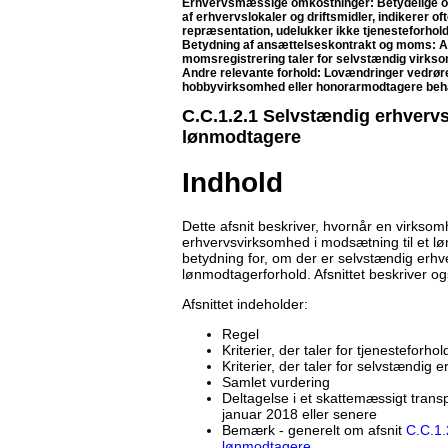
Erhvervsmæssige omkostninger: Betydelige omko
af erhvervslokaler og driftsmidler, indikerer o
repræsentation, udelukker ikke tjenesteforhold
Betydning af ansættelseskontrakt og moms: An
momsregistrering taler for selvstændig virks
Andre relevante forhold: Lovændringer vedrør
hobbyvirksomhed eller honorarmodtagere beha
C.C.1.2.1 Selvstændig erhverv
lønmodtagere
Indhold
Dette afsnit beskriver, hvornår en virksom
erhvervsvirksomhed i modsætning til et løn
betydning for, om der er selvstændig erhv
lønmodtagerforhold. Afsnittet beskriver o
Afsnittet indeholder:
Regel
Kriterier, der taler for tjenesteforhol
Kriterier, der taler for selvstændig
Samlet vurdering
Deltagelse i et skattemæssigt trans
januar 2018 eller senere
Bemærk - generelt om afsnit
C.C.1.
lønmodtagere
.