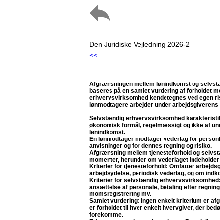
Den Juridiske Vejledning 2026-2
<<
Afgrænsningen mellem lønindkomst og selvstæ
baseres på en samlet vurdering af forholdet 
erhvervsvirksomhed kendetegnes ved egen ris
lønmodtagere arbejder under arbejdsgiverens in
Selvstændig erhvervsvirksomhed karakteristi
økonomisk formål, regelmæssigt og ikke af un
lønindkomst.
En lønmodtager modtager vederlag for personlig
anvisninger og for dennes regning og risiko.
Afgrænsning mellem tjenesteforhold og selvst
momenter, herunder om vederlaget indeholder b
Kriterier for tjenesteforhold: Omfatter arbejdsgi
arbejdsydelse, periodisk vederlag, og om ind
Kriterier for selvstændig erhvervsvirksomhed:
ansættelse af personale, betaling efter regning
momsregistrering mv.
Samlet vurdering: Ingen enkelt kriterium er af
er forholdet til hver enkelt hvervgiver, der 
forekomme.