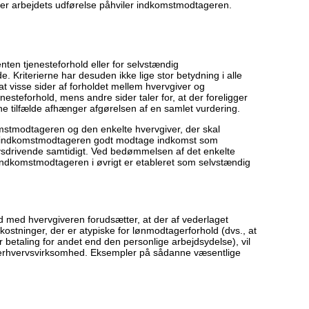
der arbejdets udførelse påhviler indkomstmodtageren.
enten tjenesteforhold eller for selvstændig
. Kriterierne har desuden ikke lige stor betydning i alle
 at visse sider af forholdet mellem hvervgiver og
enesteforhold, mens andre sider taler for, at der foreligger
e tilfælde afhænger afgørelsen af en samlet vurdering.
omstmodtageren og den enkelte hvervgiver, der skal
n indkomstmodtageren godt modtage indkomst som
sdrivende samtidigt. Ved bedømmelsen af det enkelte
ndkomstmodtageren i øvrigt er etableret som selvstændig
 med hvervgiveren forudsætter, at der af vederlaget
stninger, der er atypiske for lønmodtagerforhold (dvs., at
r betaling for andet end den personlige arbejdsydelse), vil
 erhvervsvirksomhed. Eksempler på sådanne væsentlige