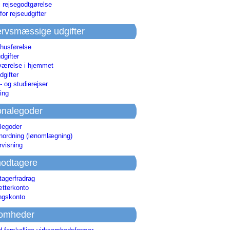
i rejsegodtgørelse
for rejseudgifter
rvsmæssige udgifter
 husførelse
dgifter
værelse i hjemmet
dgifter
 og studierejser
ing
onalegoder
legoder
ønordning (lønomlægning)
rvisning
odtagere
agerfradrag
tterkonto
ingskonto
somheder