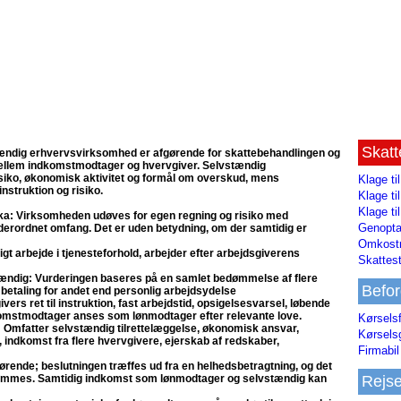
Skat
ndig erhvervsvirksomhed er afgørende for skattebehandlingen og
mellem indkomstmodtager og hvervgiver. Selvstændig
iko, økonomisk aktivitet og formål om overskud, mens
Klage ti
struktion og risiko.
Klage t
Klage ti
ka: Virksomheden udøves for egen regning og risiko med
Genopta
derordnet omfang. Det er uden betydning, om der samtidig er
Omkostn
t arbejde i tjenesteforhold, arbejder efter arbejdsgiverens
Skattest
ændig: Vurderingen baseres på en samlet bedømmelse af flere
Befor
etaling for andet end personlig arbejdsydelse
vers ret til instruktion, fast arbejdstid, opsigelsesvarsel, løbende
komstmodtager anses som lønmodtager efter relevante love.
Kørsels
 Omfatter selvstændig tilrettelæggelse, økonomisk ansvar,
Kørsels
, indkomst fra flere hvervgivere, ejerskab af redskaber,
Firmabil 
gørende; beslutningen træffes ud fra en helhedsbetragtning, og det
bedømmes. Samtidig indkomst som lønmodtager og selvstændig kan
Rejs