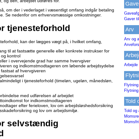
, og den, arbejdet udføres for.
Gave
 om der i vederlaget i væsentligt omfang indgår betaling
Gaveafg
lse. Se nedenfor om erhvervsmæssige omkostninger.
Gaver ti
for tjenesteforhold
Arv
Arv og a
teforhold, kan der lægges vægt på, i hvilket omfang,
Arvefor
g til at fastsætte generelle eller konkrete instrukser for
Arbej
 og kontrol
ler i overvejende grad har samme hvervgiver
Arbejde 
vgiveren og indkomstmodtageren om løbende arbejdsydelse
fastsat af hvervgiveren
Flytn
gelsesvarsel
almindeligt i tjenesteforhold (timeløn, ugeløn, månedsløn,
Flytning
Flytning
forbindelse med udførelsen af arbejdet
ettoindkomst for indkomstmodtageren
Told 
dtager efter ferieloven, lov om arbejdsløshedsforsikring
sskadeforsikring og lov om arbejdsmiljø.
Told og 
Momsreg
for selvstændig
Momsfri
d