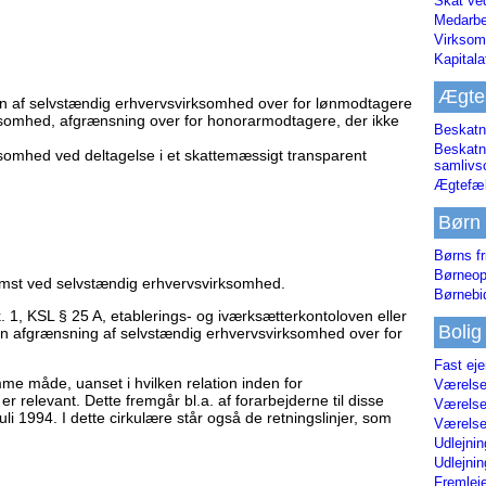
Skat ve
Medarbe
Virksom
Kapital
Ægte
n af selvstændig erhvervsvirksomhed over for lønmodtagere
ksomhed, afgrænsning over for honorarmodtagere, der ikke
Beskatn
Beskatn
somhed ved deltagelse i et skattemæssigt transparent
samliv
Ægtefæl
Børn
Børns fr
Børneop
omst ved selvstændig erhvervsvirksomhed.
Børnebi
k. 1, KSL § 25 A, etablerings- og iværksætterkontoloven eller
Bolig
n afgrænsning af selvstændig erhvervsvirksomhed over for
Fast ej
e måde, uanset i hvilken relation inden for
Værelses
 relevant. Dette fremgår bl.a. af forarbejderne til disse
Værelses
uli 1994. I dette cirkulære står også de retningslinjer, som
Værelses
Udlejnin
Udlejnin
Fremleje