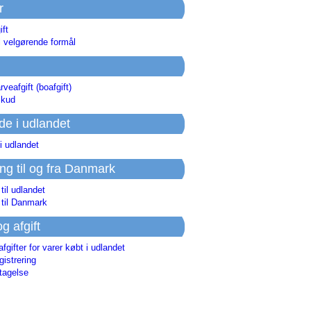
r
ift
l velgørende formål
rveafgift (boafgift)
skud
de i udlandet
i udlandet
ing til og fra Danmark
 til udlandet
 til Danmark
og afgift
afgifter for varer købt i udlandet
istrering
tagelse