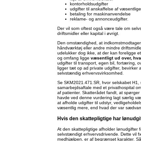
kontorholdsudgifter
udgifter til anskaffelse af væsentlige d
betaling for maskinanvendelse
reklame- og annonceudgifter.
Der vil som oftest også være tale om sel
driftsmidler eller kapital i øvrigt.
Den omstændighed, at indkomstmodtageren i 
håndværktøj eller andre mindre driftsmidler
udelukker dog ikke, at der kan foreligge et
og omfang ligge
væsentligt ud over, hva
udgifter til transport, egen bil, fortæring,
ligger tæt op ad private udgifter, bevirker 
selvstændig erhvervsvirksomhed.
Se SKM2021.471.SR, hvor selskabet H1, s
samarbejdsaftale med et privathospital o
af patienter. Skatterådet fandt, at spørge
havde ved denne vurdering lagt særlig vægt 
at afholde udgifter til udstyr, vedligeholdel
væsentlig mere, end hvad der var sædvanli
Hvis den skattepligtige har lønudgi
At den skattepligtige afholder lønudgifter fø
selvstændigt erhvervsdrivende. Dette vil fx
medhjælpen, er af begrænset karakter. Så