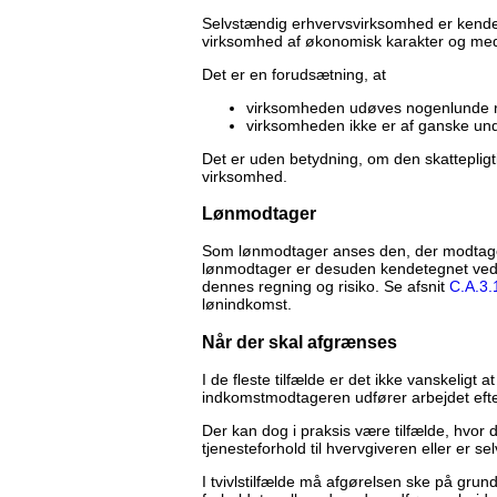
Selvstændig erhvervsvirksomhed er kendet
virksomhed af økonomisk karakter og med 
Det er en forudsætning, at
virksomheden udøves nogenlunde re
virksomheden ikke er af ganske un
Det er uden betydning, om den skatteplig
virksomhed.
Lønmodtager
Som lønmodtager anses den, der modtager v
lønmodtager er desuden kendetegnet ved a
dennes regning og risiko. Se afsnit
C.A.3.
lønindkomst.
Når der skal afgrænses
I de fleste tilfælde er det ikke vanskeligt a
indkomstmodtageren udfører arbejdet efte
Der kan dog i praksis være tilfælde, hvor 
tjenesteforhold til hvervgiveren eller er s
I tvivlstilfælde må afgørelsen ske på grun