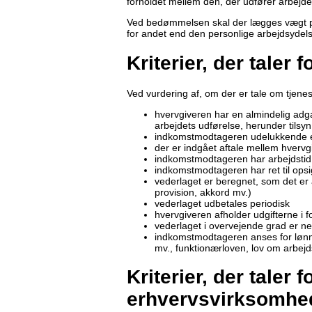
forholdet mellem den, der udfører arbejdet
Ved bedømmelsen skal der lægges vægt på,
for andet end den personlige arbejdsyde
Kriterier, der taler 
Ved vurdering af, om der er tale om tjenes
hvervgiveren har en almindelig adgan
arbejdets udførelse, herunder tilsyn
indkomstmodtageren udelukkende el
der er indgået aftale mellem hver
indkomstmodtageren har arbejdstid 
indkomstmodtageren har ret til opsi
vederlaget er beregnet, som det er 
provision, akkord mv.)
vederlaget udbetales periodisk
hvervgiveren afholder udgifterne i 
vederlaget i overvejende grad er n
indkomstmodtageren anses for lønmo
mv., funktionærloven, lov om arbejd
Kriterier, der taler 
erhvervsvirksomhe