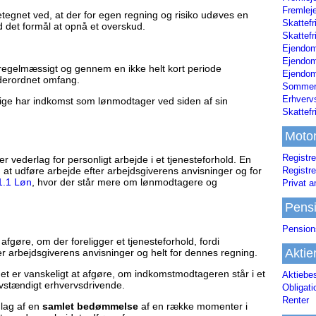
Fremleje
egnet ved, at der for egen regning og risiko udøves en
Skattefr
det formål at opnå et overskud.
Skattefr
Ejendom
Ejendo
gelmæssigt og gennem en ikke helt kort periode
Ejendom
derordnet omfang.
Sommerh
Erhverv
tige har indkomst som lønmodtager ved siden af sin
Skattef
Moto
Registre
ederlag for personligt arbejde i et tjenesteforhold. En
Registre
t udføre arbejde efter arbejdsgiverens anvisninger og for
1.1 Løn
, hvor der står mere om lønmodtagere og
Privat a
Pens
Pension
t afgøre, om der foreligger et tjenesteforhold, fordi
Aktie
r arbejdsgiverens anvisninger og helt for dennes regning.
det er vanskeligt at afgøre, om indkomstmodtageren står i et
Aktiebe
elvstændigt erhvervsdrivende.
Obligat
Renter
dlag af en
samlet bedømmelse
af en række momenter i