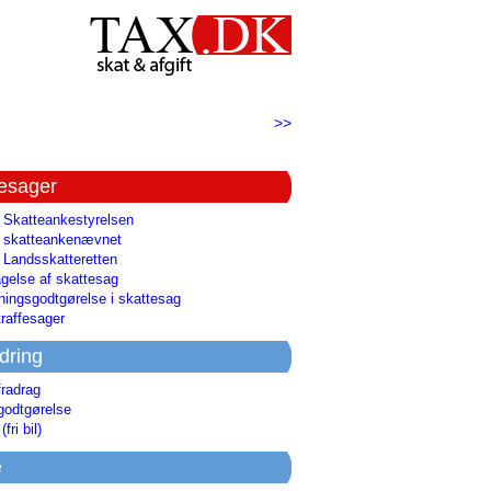
>>
tesager
l Skatteankestyrelsen
il skatteankenævnet
l Landsskatteretten
gelse af skattesag
ingsgodtgørelse i skattesag
raffesager
dring
fradrag
godtgørelse
(fri bil)
e