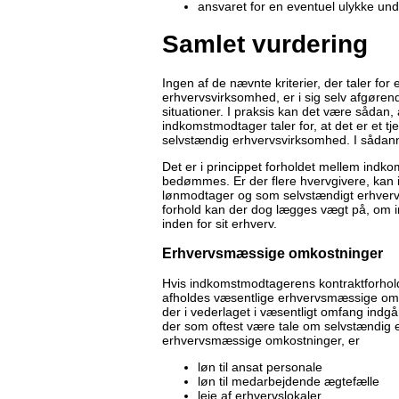
ansvaret for en eventuel ulykke un
Samlet vurdering
Ingen af de nævnte kriterier, der taler for 
erhvervsvirksomhed, er i sig selv afgørende
situationer. I praksis kan det være sådan,
indkomstmodtager taler for, at det er et tj
selvstændig erhvervsvirksomhed. I sådann
Det er i princippet forholdet mellem indk
bedømmes. Er der flere hvervgivere, ka
lønmodtager og som selvstændigt erhverv
forhold kan der dog lægges vægt på, om i
inden for sit erhverv.
Erhvervsmæssige omkostninger
Hvis indkomstmodtagerens kontraktforhold
afholdes væsentlige erhvervsmæssige omko
der i vederlaget i væsentligt omfang indgå
der som oftest være tale om selvstændig
erhvervsmæssige omkostninger, er
løn til ansat personale
løn til medarbejdende ægtefælle
leje af erhvervslokaler