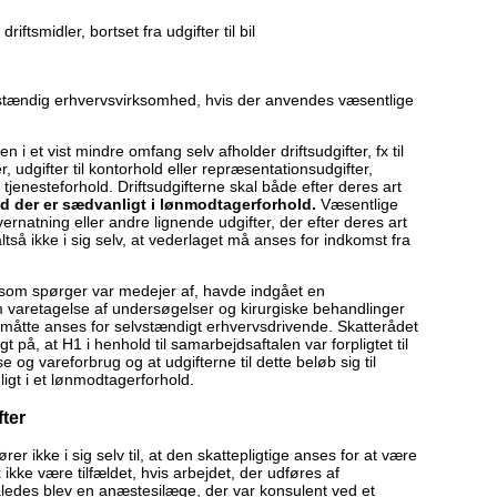
riftsmidler, bortset fra udgifter til bil
vstændig erhvervsvirksomhed, hvis der anvendes væsentlige
et vist mindre omfang selv afholder driftsudgifter, fx til
, udgifter til kontorhold eller repræsentationsudgifter,
 tjenesteforhold. Driftsudgifterne skal både efter deres art
d der er sædvanligt i lønmodtagerforhold.
Væsentlige
 overnatning eller andre lignende udgifter, der efter deres art
altså ikke i sig selv, at vederlaget må anses for indkomst fra
om spørger var medejer af, havde indgået en
m varetagelse af undersøgelser og kirurgiske behandlinger
r måtte anses for selvstændigt erhvervsdrivende. Skatterådet
på, at H1 i henhold til samarbejdsaftalen var forpligtet til
se og vareforbrug og at udgifterne til dette beløb sig til
gt i et lønmodtagerforhold.
fter
rer ikke i sig selv til, at den skattepligtige anses for at være
 ikke være tilfældet, hvis arbejdet, der udføres af
ledes blev en anæstesilæge, der var konsulent ved et