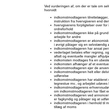
Ved vurderingen af, om der er tale om se
hvorvidt
indkomstmodtageren tilrettelægger, 
instruktion fra hvervgiveren end den
hvervgiverens forpligtelser over fo
ordreforhold
indkomstmodtageren ikke på grund a
arbejde for andre
indkomstmodtageren er økonomisk an
i øvrigt påtager sig en selvstændig
indkomstmodtageren har ansat person
vederlaget betales efter regning, og
aftalt og eventuelle mangler afhjulp
indkomsten modtages fra en ubeste
indkomsten afhænger af et eventue
indkomstmodtageren ejer de anvendt
indkomstmodtageren helt eller delvi
udførelse
indkomstmodtageren har etableret sig
tegnestue mv., og arbejdet udøves he
indkomstmodtagerens erhvervsudøvel
om indkomstmodtageren har fået en
indkomstmodtageren ved annoncering
er fagkyndig og påtager sig at udf
indkomstmodtageren i henhold til m
tillæg af moms