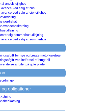
 af andelslejlighed
i avance ved salg af hus
i avance ved salg af ejerlejlighed
svurdering
msværdiskat
savancebeskatning
usudlejning
smæssig sommerhusudlejning
ri avance ved salg af sommerhus
r
ringsafgift for nye og brugte motorkøretøjer
ringsafgift ved indførsel af brugt bil
nvendelse af biler på gule plader
ion
sordninger
r og obligationer
skatning
ionsbeskatning