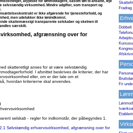
stninger, atypiske for lønmodtagere, såsom løn til ansatte, leje
Skattefr
fte selvstændig virksomhed. Mindre udgifter, som transport og
Fradrag 
.
sættelseskontrakt er ikke afgørende for tjenesteforhold, og
Erhve
omhed, men udelukker ikke lønindkomst.
ende skattemæssigt transparente selskaber og skelnen til
ndles særskilt.
Dobbelt
Telefonu
svirksomhed, afgrænsning over for
Arbejds
Kursusu
Kongres-
Afskrivn
Pers
hed skatteretligt anses for at være selvstændig
modtagerforhold. I afsnittet beskrives de kriterier, der har
Persona
ervsvirksomhed eller, om er der tale om et
Bruttol
gså, hvordan kriterierne skal anvendes.
Fri unde
Lønm
Lønmodt
d
 erhvervsvirksomhed
Iværksæ
Etabler
parent selskab - regler for indkomstår, der påbegyndes 1.
Virk
2.1 Selvstændig erhvervsvirksomhed, afgrænsning over for