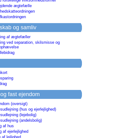
d forskellige virksomhedsformer
jdende ægtefælle
hedskatteordningen
afkastordningen
skab og samliv
ing af ægtefæller
ing ved separation, skilsmisse og
sophævelse
lebidrag
ikort
sparing
drag
 og fast ejendom
endom (oversigt)
udlejning (hus og ejerlejlighed)
udlejning (lejebolig)
udlejning (andelsbolig)
g af hus
g af ejerlejlighed
 af lejlighed