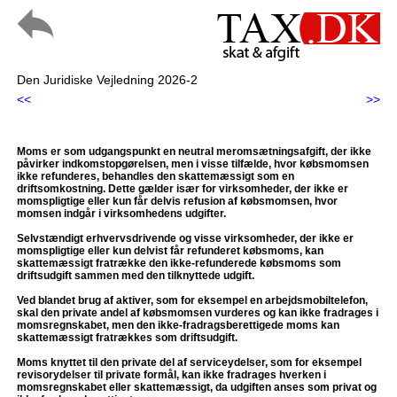
Den Juridiske Vejledning 2026-2
<<
>>
Moms er som udgangspunkt en neutral meromsætningsafgift, der ikke
påvirker indkomstopgørelsen, men i visse tilfælde, hvor købsmomsen
ikke refunderes, behandles den skattemæssigt som en
driftsomkostning. Dette gælder især for virksomheder, der ikke er
momspligtige eller kun får delvis refusion af købsmomsen, hvor
momsen indgår i virksomhedens udgifter.
Selvstændigt erhvervsdrivende og visse virksomheder, der ikke er
momspligtige eller kun delvist får refunderet købsmoms, kan
skattemæssigt fratrække den ikke-refunderede købsmoms som
driftsudgift sammen med den tilknyttede udgift.
Ved blandet brug af aktiver, som for eksempel en arbejdsmobiltelefon,
skal den private andel af købsmomsen vurderes og kan ikke fradrages i
momsregnskabet, men den ikke-fradragsberettigede moms kan
skattemæssigt fratrækkes som driftsudgift.
Moms knyttet til den private del af serviceydelser, som for eksempel
revisorydelser til private formål, kan ikke fradrages hverken i
momsregnskabet eller skattemæssigt, da udgiften anses som privat og