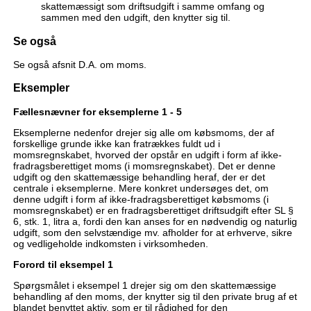
skattemæssigt som driftsudgift i samme omfang og
sammen med den udgift, den knytter sig til.
Se også
Se også afsnit D.A. om moms.
Eksempler
Fællesnævner for eksemplerne 1 - 5
Eksemplerne nedenfor drejer sig alle om købsmoms, der af
forskellige grunde ikke kan fratrækkes fuldt ud i
momsregnskabet, hvorved der opstår en udgift i form af ikke-
fradragsberettiget moms (i momsregnskabet). Det er denne
udgift og den skattemæssige behandling heraf, der er det
centrale i eksemplerne. Mere konkret undersøges det, om
denne udgift i form af ikke-fradragsberettiget købsmoms (i
momsregnskabet) er en fradragsberettiget driftsudgift efter SL §
6, stk. 1, litra a, fordi den kan anses for en nødvendig og naturlig
udgift, som den selvstændige mv. afholder for at erhverve, sikre
og vedligeholde indkomsten i virksomheden.
Forord til eksempel 1
Spørgsmålet i eksempel 1 drejer sig om den skattemæssige
behandling af den moms, der knytter sig til den private brug af et
blandet benyttet aktiv, som er til rådighed for den