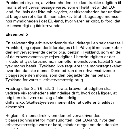
Problemet skyldes, at virksomheden ikke kan trække udgiften til
moms af erhvervsmæssige varer, som er købt i et andet EU-
land, fra, hvis det lidte tab skyldes, at virksomheden har undladt
at bruge sin ret efter 8. momsdirektiv til at tilbagesøge momsen
hos myndigheden i det EU-land, hvor varen er købt, fx fordi det
er besværligt og tidskrævende.
Eksempel 5
En selvstændigt erhvervsdrivende skal deltage i en salgsmesse i
Frankfurt, og rejsen dertil foretages i bil. På vej til messen køber
den erhvervsdrivende derfor bl.a. benzin i Tyskland, som en del
af de erhvervsmæssige rejseudgifter. I benzinudgiften er der
inkluderet tysk købsmoms, men efter momslovens kapitel 9 kan
tysk moms betalt i Tyskland ikke reguleres via momsregnskabet
over den danske moms. Derimod kan den erhvervsdrivende
tilbagesøge den moms, som den pågældende har betalt i
Tyskland for varer til erhvervsmæssig brug.
Fradrag efter SL § 6, stk. 1, litra a, kræver, at udgiften skal
vedrøre virksomhedens almindelige drift, hvori også ligger, at
udgiften skal være udslag af almindelig
driftsrisiko. Skattestyrelsen mener ikke, at dette er tilfældet i
eksemplet.
Reglen i 8. momsdirektiv om den erhvervsdrivendes
tilbagesøgningsret for momsudgiften i det EU-land, hvor den
erhvervsmæssige vare er købt, minder meget om den danske