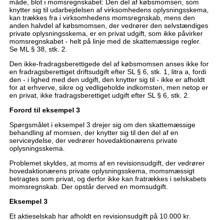
måde, blot i momsregnskabet: Den del af købsmomsen, som
knytter sig til udarbejdelsen af virksomhedens oplysningsskema,
kan trækkes fra i virksomhedens momsregnskab, mens den
anden halvdel af købsmomsen, der vedrører den selvstændiges
private oplysningsskema, er en privat udgift, som ikke påvirker
momsregnskabet - helt på linje med de skattemæssige regler.
Se ML § 38, stk. 2.
Den ikke-fradragsberettigede del af købsmomsen anses ikke for
en fradragsberettiget driftsudgift efter SL § 6, stk. 1, litra a, fordi
den - i lighed med den udgift, den knytter sig til - ikke er afholdt
for at erhverve, sikre og vedligeholde indkomsten, men netop er
en privat, ikke fradragsberettiget udgift efter SL § 6, stk. 2.
Forord til eksempel 3
Spørgsmålet i eksempel 3 drejer sig om den skattemæssige
behandling af momsen, der knytter sig til den del af en
serviceydelse, der vedrører hovedaktionærens private
oplysningsskema.
Problemet skyldes, at moms af en revisionsudgift, der vedrører
hovedaktionærens private oplysningsskema, momsmæssigt
betragtes som privat, og derfor ikke kan fratrækkes i selskabets
momsregnskab. Der opstår derved en momsudgift.
Eksempel 3
Et aktieselskab har afholdt en revisionsudgift på 10.000 kr.