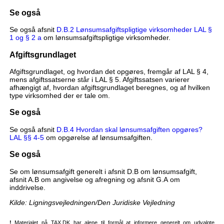
Se også
Se også afsnit
D.B.2 Lønsumsafgiftspligtige virksomheder LAL §
1 og § 2 a
om lønsumsafgiftspligtige virksomheder.
Afgiftsgrundlaget
Afgiftsgrundlaget, og hvordan det opgøres, fremgår af LAL § 4,
mens afgiftssatserne står i LAL § 5. Afgiftssatsen varierer
afhængigt af, hvordan afgiftsgrundlaget beregnes, og af hvilken
type virksomhed der er tale om.
Se også
Se også afsnit
D.B.4 Hvordan skal lønsumsafgiften opgøres?
LAL §§ 4-5
om opgørelse af lønsumsafgiften.
Se også
Se om lønsumsafgift generelt i afsnit D.B om lønsumsafgift,
afsnit A.B om angivelse og afregning og afsnit G.A om
inddrivelse.
Kilde: Ligningsvejledningen/Den Juridiske Vejledning
!
Materialet på TAX.DK har alene til formål at informere generelt om udvalgte