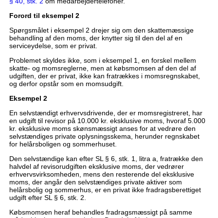
§ 40, stk. 2
om medarbejdertelefoner.
Forord til eksempel 2
Spørgsmålet i eksempel 2 drejer sig om den skattemæssige
behandling af den moms, der knytter sig til den del af en
serviceydelse, som er privat.
Problemet skyldes ikke, som i eksempel 1, en forskel mellem
skatte- og momsreglerne, men at købsmomsen af den del af
udgiften, der er privat, ikke kan fratrækkes i momsregnskabet,
og derfor opstår som en momsudgift.
Eksempel 2
En selvstændigt erhvervsdrivende, der er momsregistreret, har
en udgift til revisor på 10.000 kr. eksklusive moms, hvoraf 5.000
kr. eksklusive moms skønsmæssigt anses for at vedrøre den
selvstændiges private oplysningsskema, herunder regnskabet
for helårsboligen og sommerhuset.
Den selvstændige kan efter SL § 6, stk. 1, litra a, fratrække den
halvdel af revisorudgiften eksklusive moms, der vedrører
erhvervsvirksomheden, mens den resterende del eksklusive
moms, der angår den selvstændiges private aktiver som
helårsbolig og sommerhus, er en privat ikke fradragsberettiget
udgift efter SL § 6, stk. 2.
Købsmomsen heraf behandles fradragsmæssigt på samme