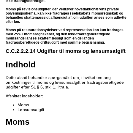
ikke fradragsberettiget.
Moms på revisionsudgifter, der vedrører hovedaktionærens private
oplysningsskema, kan ikke fradrages i selskabets momsregnskab og
behandles skattemæssigt afhængigt af, om udgiften anses som udbytte
eller løn.
Moms på restaurationsydelser ved repræsentation kan kun fradrages
med 25% i momsregnskabet, og den ikke-fradragsberettigede
momsandel anses skattemæssigt som en del af den
fradragsberettigede driftsudgift med samme begrænsning.
C.C.2.2.2.14 Udgifter til moms og lønsumsafgift
Indhold
Dette afsnit behandler spørgsmålet om, i hvilket omfang
omkostninger til moms og lønsumsafgift er fradragsberettigede
udgifter efter SL § 6, stk. 1, litra a.
Afsnittet indeholder:
Moms
Lønsumsafgift.
Moms