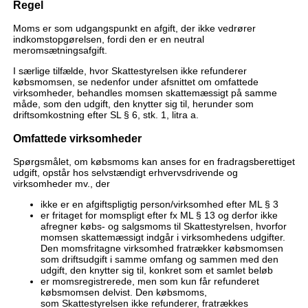
Regel
Moms er som udgangspunkt en afgift, der ikke vedrører
indkomstopgørelsen, fordi den er en neutral
meromsætningsafgift.
I særlige tilfælde, hvor Skattestyrelsen ikke refunderer
købsmomsen, se nedenfor under afsnittet om omfattede
virksomheder, behandles momsen skattemæssigt på samme
måde, som den udgift, den knytter sig til, herunder som
driftsomkostning efter SL § 6, stk. 1, litra a.
Omfattede virksomheder
Spørgsmålet, om købsmoms kan anses for en fradragsberettiget
udgift, opstår hos selvstændigt erhvervsdrivende og
virksomheder mv., der
ikke er en afgiftspligtig person/virksomhed efter ML § 3
er fritaget for momspligt efter fx ML § 13 og derfor ikke
afregner købs- og salgsmoms til Skattestyrelsen, hvorfor
momsen skattemæssigt indgår i virksomhedens udgifter.
Den momsfritagne virksomhed fratrækker købsmomsen
som driftsudgift i samme omfang og sammen med den
udgift, den knytter sig til, konkret som et samlet beløb
er momsregistrerede, men som kun får refunderet
købsmomsen delvist. Den købsmoms,
som Skattestyrelsen ikke refunderer, fratrækkes