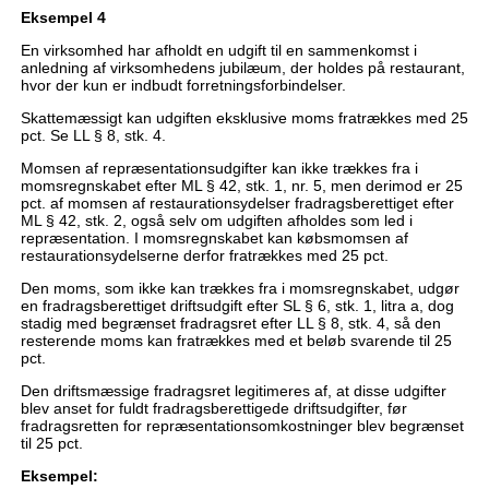
Eksempel 4
En virksomhed har afholdt en udgift til en sammenkomst i
anledning af virksomhedens jubilæum, der holdes på restaurant,
hvor der kun er indbudt forretningsforbindelser.
Skattemæssigt kan udgiften eksklusive moms fratrækkes med 25
pct. Se LL § 8, stk. 4.
Momsen af repræsentationsudgifter kan ikke trækkes fra i
momsregnskabet efter ML § 42, stk. 1, nr. 5, men derimod er 25
pct. af momsen af restaurationsydelser fradragsberettiget efter
ML § 42, stk. 2, også selv om udgiften afholdes som led i
repræsentation. I momsregnskabet kan købsmomsen af
restaurationsydelserne derfor fratrækkes med 25 pct.
Den moms, som ikke kan trækkes fra i momsregnskabet, udgør
en fradragsberettiget driftsudgift efter SL § 6, stk. 1, litra a, dog
stadig med begrænset fradragsret efter LL § 8, stk. 4, så den
resterende moms kan fratrækkes med et beløb svarende til 25
pct.
Den driftsmæssige fradragsret legitimeres af, at disse udgifter
blev anset for fuldt fradragsberettigede driftsudgifter, før
fradragsretten for repræsentationsomkostninger blev begrænset
til 25 pct.
Eksempel: