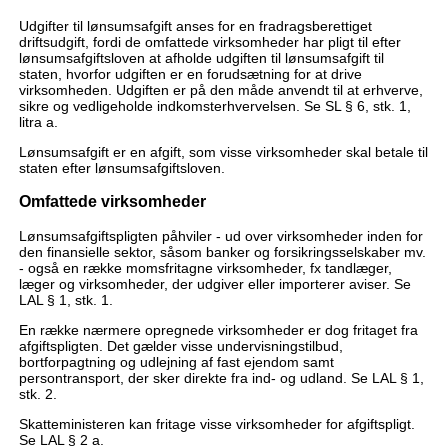
Udgifter til lønsumsafgift anses for en fradragsberettiget
driftsudgift, fordi de omfattede virksomheder har pligt til efter
lønsumsafgiftsloven at afholde udgiften til lønsumsafgift til
staten, hvorfor udgiften er en forudsætning for at drive
virksomheden. Udgiften er på den måde anvendt til at erhverve,
sikre og vedligeholde indkomsterhvervelsen. Se SL § 6, stk. 1,
litra a.
Lønsumsafgift er en afgift, som visse virksomheder skal betale til
staten efter lønsumsafgiftsloven.
Omfattede virksomheder
Lønsumsafgiftspligten påhviler - ud over virksomheder inden for
den finansielle sektor, såsom banker og forsikringsselskaber mv.
- også en række momsfritagne virksomheder, fx tandlæger,
læger og virksomheder, der udgiver eller importerer aviser. Se
LAL § 1, stk. 1.
En række nærmere opregnede virksomheder er dog fritaget fra
afgiftspligten. Det gælder visse undervisningstilbud,
bortforpagtning og udlejning af fast ejendom samt
persontransport, der sker direkte fra ind- og udland. Se LAL § 1,
stk. 2.
Skatteministeren kan fritage visse virksomheder for afgiftspligt.
Se LAL § 2 a.