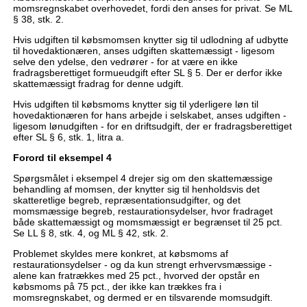
momsregnskabet overhovedet, fordi den anses for privat. Se ML
§ 38, stk. 2.
Hvis udgiften til købsmomsen knytter sig til udlodning af udbytte
til hovedaktionæren, anses udgiften skattemæssigt - ligesom
selve den ydelse, den vedrører - for at være en ikke
fradragsberettiget formueudgift efter SL § 5. Der er derfor ikke
skattemæssigt fradrag for denne udgift.
Hvis udgiften til købsmoms knytter sig til yderligere løn til
hovedaktionæren for hans arbejde i selskabet, anses udgiften -
ligesom lønudgiften - for en driftsudgift, der er fradragsberettiget
efter SL § 6, stk. 1, litra a.
Forord til eksempel 4
Spørgsmålet i eksempel 4 drejer sig om den skattemæssige
behandling af momsen, der knytter sig til henholdsvis det
skatteretlige begreb, repræsentationsudgifter, og det
momsmæssige begreb, restaurationsydelser, hvor fradraget
både skattemæssigt og momsmæssigt er begrænset til 25 pct.
Se LL § 8, stk. 4, og ML § 42, stk. 2.
Problemet skyldes mere konkret, at købsmoms af
restaurationsydelser - og da kun strengt erhvervsmæssige -
alene kan fratrækkes med 25 pct., hvorved der opstår en
købsmoms på 75 pct., der ikke kan trækkes fra i
momsregnskabet, og dermed er en tilsvarende momsudgift.