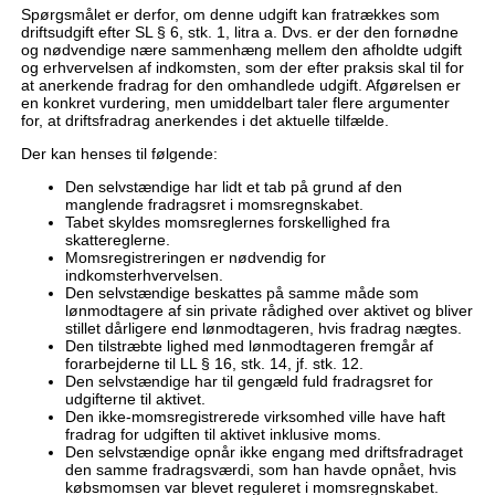
Spørgsmålet er derfor, om denne udgift kan fratrækkes som
driftsudgift efter SL § 6, stk. 1, litra a. Dvs. er der den fornødne
og nødvendige nære sammenhæng mellem den afholdte udgift
og erhvervelsen af indkomsten, som der efter praksis skal til for
at anerkende fradrag for den omhandlede udgift. Afgørelsen er
en konkret vurdering, men umiddelbart taler flere argumenter
for, at driftsfradrag anerkendes i det aktuelle tilfælde.
Der kan henses til følgende:
Den selvstændige har lidt et tab på grund af den
manglende fradragsret i momsregnskabet.
Tabet skyldes momsreglernes forskellighed fra
skattereglerne.
Momsregistreringen er nødvendig for
indkomsterhvervelsen.
Den selvstændige beskattes på samme måde som
lønmodtagere af sin private rådighed over aktivet og bliver
stillet dårligere end lønmodtageren, hvis fradrag nægtes.
Den tilstræbte lighed med lønmodtageren fremgår af
forarbejderne til LL § 16, stk. 14, jf. stk. 12.
Den selvstændige har til gengæld fuld fradragsret for
udgifterne til aktivet.
Den ikke-momsregistrerede virksomhed ville have haft
fradrag for udgiften til aktivet inklusive moms.
Den selvstændige opnår ikke engang med driftsfradraget
den samme fradragsværdi, som han havde opnået, hvis
købsmomsen var blevet reguleret i momsregnskabet.