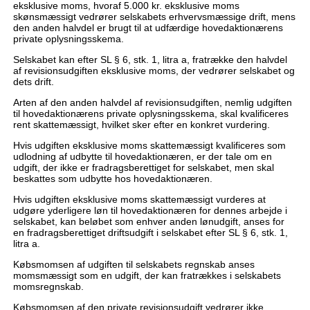
eksklusive moms, hvoraf 5.000 kr. eksklusive moms
skønsmæssigt vedrører selskabets erhvervsmæssige drift, mens
den anden halvdel er brugt til at udfærdige hovedaktionærens
private oplysningsskema.
Selskabet kan efter SL § 6, stk. 1, litra a, fratrække den halvdel
af revisionsudgiften eksklusive moms, der vedrører selskabet og
dets drift.
Arten af den anden halvdel af revisionsudgiften, nemlig udgiften
til hovedaktionærens private oplysningsskema, skal kvalificeres
rent skattemæssigt, hvilket sker efter en konkret vurdering.
Hvis udgiften eksklusive moms skattemæssigt kvalificeres som
udlodning af udbytte til hovedaktionæren, er der tale om en
udgift, der ikke er fradragsberettiget for selskabet, men skal
beskattes som udbytte hos hovedaktionæren.
Hvis udgiften eksklusive moms skattemæssigt vurderes at
udgøre yderligere løn til hovedaktionæren for dennes arbejde i
selskabet, kan beløbet som enhver anden lønudgift, anses for
en fradragsberettiget driftsudgift i selskabet efter SL § 6, stk. 1,
litra a.
Købsmomsen af udgiften til selskabets regnskab anses
momsmæssigt som en udgift, der kan fratrækkes i selskabets
momsregnskab.
Købsmomsen af den private revisionsudgift vedrører ikke