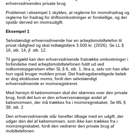
erhvervsdrivendes private brug.
Problemet i eksempel 1 skyldes, at reglerne for momsfradrag og
reglerne for fradrag for driftsomkostninger er forskellige, og der
opstår derved en momsudgift.
Eksempel 1
Selvstændigt erhvervsdrivende har en arbejdsmobiltelefon til
privat rådighed og skal indtægtsføre 3.500 kr. (2026). Se LL §
16, stk. 14, jf. stk. 12.
Til gengæld kan den erhvervsdrivende fratrække omkostninger i
forbindelse med arbejdsmobiltelefonen fuldt ud ved
indkomstopgørelsen efter SL § 6, stk. 1, litra a, selv om han eller
hun også bruger mobilen privat. Det fradragsberettigede beløb
er dog eksklusive moms, fordi den selvstændigt
erhvervsdrivende er momsregistreret.
Med hensyn til købsmomsen skal der skønnes over den private
brug, fordi det kun er den erhvervsmæssige andel af
købsmomsen, der må trækkes fra i momsregnskabet. Se ML §
38, stk. 2.
Den erhvervsdrivende står herefter tilbage med en udgift, der
udgør den del af købsmomsen, som ikke kan trækkes fra i
momsregnskabet, fordi den vedrører den private brug af
mobiltelefonen.