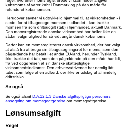
regel, hvorefter momsregistrerede virksomheder angiver
købsmoms af varer købt i Danmark og på den måde får
refunderet købsmomsen.
Herudover savner vi udtrykkelig hjemmel til, at virksomheden - i
stedet for at tilbagesøge momsen i udlandet - kan trække
momsen fra som driftsudgift (tab) i hjemlandet, aktuelt Danmark.
Den momsregistrerede danske virksomhed har heller ikke en
sådan valgmulighed for så vidt angår dansk købsmoms.
Derfor kan en momsregistreret dansk virksomhed, der har valgt
at afstå fra at bruge sin tilbagesøgningsret for moms, som den
pågældende har betalt i et andet EU-land, herunder Tyskland,
ikke trække det tab, som den pågældende på den måde har lidt,
fra ved opgørelsen af sin danske skattepligtige
virksomhedsindkomst. Den erhvervsdrivende har nemlig lidt
tabet som følge af en adfærd, der ikke er udslag af almindelig
driftsrisiko.
Se også
Se også afsnit
D.A.12.1.3 Danske afgiftspligtige personers
ansøgning om momsgodtgørelse
om momsgodtgørelse.
Lønsumsafgift
Regel