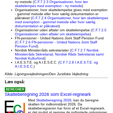
ny metode (
C.F.7.2.3 Organisationer, hvor løn
skattelempes med exemption - ny metode
)
Organisationer, hvor skattelempelse gives med exemption
- gammel metode eller hvor særlig dokumentation er
påkrævet (
C.F.7.2.4 Organisationer, hvor løn skattelempes
med exemption - gammel metode eller hvor særlig
dokumentation er påkrævet
)
Organisationer uden aftaler om skattelempelse (
C.F.7.2.5
Organisationer uden aftaler om skattelempelse
)
FN-pensioner - United Nations Joint Staff Pension Fund
(
C.F.7.2.6 FN-pensioner - United Nations Joint Staff
Pension Fund
)
Nordisk Ministerråds sekretariater (
C.F.7.2.7 Nordisk
Ministerråds Sekretariat, Nordisk Råds Sekretariat samt
Nordisk Kulturfond
)
I.A.E.S.T.E. og A.I.E.S.E.C. (
C.F.7.2.8 I.A.E.S.T.E. og
A.I.E.S.E.C.
)
Kilde: Ligningsvejledningen/Den Juridiske Vejledning
Læs også:
BEREGNER
Skatteberegning 2026 som Excel-regneark
Med
Skatteberegning 2026
, kan du beregne
skatten for indkomståret 2026. Da
skatteberegneren har form af et Excel-regneark,
er det muligt at gemme de indtastede oplysninger