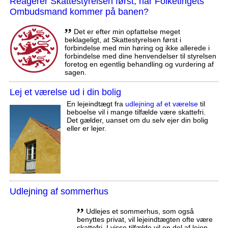
Reagerer Skattestyrelsen først, når Folketingets
Ombudsmand kommer på banen?
,,
Det er efter min opfattelse meget
beklageligt, at Skattestyrelsen først i
forbindelse med min høring og ikke allerede i
forbindelse med dine henvendelser til styrelsen
foretog en egentlig behandling og vurdering af
sagen.
Lej et værelse ud i din bolig
En lejeindtægt fra
udlejning af et værelse
til
beboelse vil i mange tilfælde være skattefri.
Det gælder, uanset om du selv ejer din bolig
eller er lejer.
Udlejning af sommerhus
,,
Udlejes et sommerhus, som også
benyttes privat, vil lejeindtægten ofte være
skattefri. I visse tilfælde vil en del af lejen