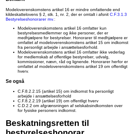
Modeloverenskomstens artikel 16 er mindre omfattende end
kildeskattelovens § 2, stk. 1, nr. 2, der er omtalt i afsnit
C.F.3.1.3
Bestyrelseshonorarer mv.
:
Modeloverenskomstens artikel 16 omfatter kun
bestyrelsesmedlemmer og ikke personer, der er
medhjælpere for bestyrelser. Honorarer til medhjælpere er
omfattet af modeloverenskomstens artikel 15 om indkomst
fra personligt arbejde i ansættelsesforhold.
Modeloverenskomstens artikel 16 omfatter ikke vederlag
for medlemskab af offentlige bestyrelser, udvalg,
kommissioner, nævn, råd og lignende. Honorarer herfor er
omfattet af modeloverenskomstens artikel 19 om offentligt
hverv.
Se også
C.F.8.2.2.15 (artikel 15) om indkomst fra personligt
arbejde i ansættelsesforhold
C.F.8.2.2.19 (artikel 19) om offentligt hverv
C.D.2.2 om afgrænsningen af selskabsindkomsten over
for fysiske personers indkomst.
Beskatningsretten til
bestyrelseshonorar