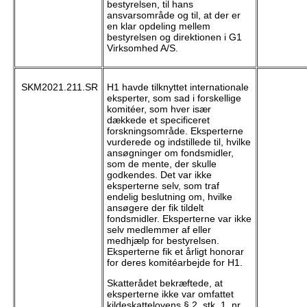
bestyrelsen, til hans
ansvarsområde og til, at der er
en klar opdeling mellem
bestyrelsen og direktionen i G1
Virksomhed A/S.
SKM2021.211.SR
H1 havde tilknyttet internationale
eksperter, som sad i forskellige
komitéer, som hver især
dækkede et specificeret
forskningsområde. Eksperterne
vurderede og indstillede til, hvilke
ansøgninger om fondsmidler,
som de mente, der skulle
godkendes. Det var ikke
eksperterne selv, som traf
endelig beslutning om, hvilke
ansøgere der fik tildelt
fondsmidler. Eksperterne var ikke
selv medlemmer af eller
medhjælp for bestyrelsen.
Eksperterne fik et årligt honorar
for deres komitéarbejde for H1.
Skatterådet bekræftede, at
eksperterne ikke var omfattet
kildeskattelovens § 2, stk. 1, nr.