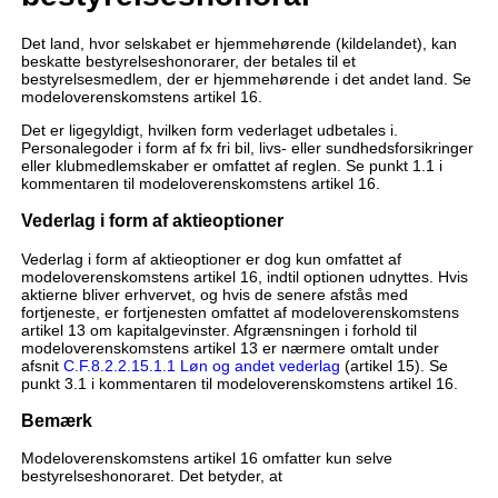
Det land, hvor selskabet er hjemmehørende (kildelandet), kan
beskatte bestyrelseshonorarer, der betales til et
bestyrelsesmedlem, der er hjemmehørende i det andet land. Se
modeloverenskomstens artikel 16.
Det er ligegyldigt, hvilken form vederlaget udbetales i.
Personalegoder i form af fx fri bil, livs- eller sundhedsforsikringer
eller klubmedlemskaber er omfattet af reglen. Se punkt 1.1 i
kommentaren til modeloverenskomstens artikel 16.
Vederlag i form af aktieoptioner
Vederlag i form af aktieoptioner er dog kun omfattet af
modeloverenskomstens artikel 16, indtil optionen udnyttes. Hvis
aktierne bliver erhvervet, og hvis de senere afstås med
fortjeneste, er fortjenesten omfattet af modeloverenskomstens
artikel 13 om kapitalgevinster. Afgrænsningen i forhold til
modeloverenskomstens artikel 13 er nærmere omtalt under
afsnit
C.F.8.2.2.15.1.1 Løn og andet vederlag
(artikel 15). Se
punkt 3.1 i kommentaren til modeloverenskomstens artikel 16.
Bemærk
Modeloverenskomstens artikel 16 omfatter kun selve
bestyrelseshonoraret. Det betyder, at