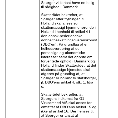
Spørger vil fortsat have en bolig
til rådighed i Danmark.
Skatterådet bekræfter, at
Spørger efter flytningen til
Holland skal anses som
skattemæssigt hjemmehørende i
Holland i henhold til artikel 4 i
den dansk-nederlandske
dobbeltbeskatningsoverenskomst
(DBO’en). På grundlag af en
helhedsvurdering af de
personlige og økonomiske
interesser samt det oplyste om
forventede ophold i Danmark og
Holland finder Skatterådet, at det
skattemæssige hjemsted skal
afgøres på grundlag af, at
Spørger er hollandsk statsborger,
jf. DBO’ens artikel 4, stk. 1, litra
c.
Skatterådet bekræfter, at
Spørgers indkomst fra G1
Virksomhed A/S skal anses for
omfattet af DBO’ens artikel 15 og
ikke af artikel 16. Der henses til,
at Spørger er ansat af