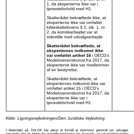
1, da eksperterne ikke var i
tjenesteforhold med H1.
Skatterådet bekræftede ikke, at
eksperterne ikke var omfattet
kildeskattelovens § 2, stk. 1, nr.
2, da komitéarbejdet var at
sidestille med udvalgsarbejde.
Skatterådet bekræftede, at
eksperternes indkomst ikke
var omfattet artikel 16
i OECD’s
Modeloverenskomst fra 2017, da
eksperterne ikke var medlemmer
af en bestyrelse.
Skatterådet bekræftede, at
eksperternes indkomst ikke var
omfattet artikel 15 i OECD’s
Modeloverenskomst fra 2017, da
eksperterne ikke var i
tjenesteforhold med H1.
Kilde: Ligningsvejledningen/Den Juridiske Vejledning
!
Materialet på TAX.DK har alene til formål at informere generelt om udvalgte
retsregler. Har du behov for at træffe beslutning om, hvorvidt - og i givet fald hvordan