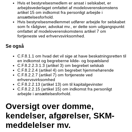
Hvis et bestyrelsesmedlem er ansat i selskabet, er
arbejdsvederlaget omfattet af modeloverenskomstens
artikel 15 om indkomst fra personligt arbejde i
ansættelsesforhold.
Hvis bestyrelsesmedlemmet udfører arbejde for selskabet
som fx rådgiver, advokat mv., er dette som udgangspunkt
omfattet af modeloverenskomstens artikel 7 om
fortjeneste ved erhvervsvirksomhed.
Se også
C.F.8.1.1 om hvad det vil sige at have beskatningsretten til
en indkomst og begreberne kilde- og bopælsland
C.F.8.2.2.3.1.3 (artikel 3) om begrebet selskab
C.F.8.2.2.4 (artikel 4) om begrebet hjemmehørende
C.F.8.2.2.7 (artikel 7) om fortjeneste ved
erhvervsvirksomhed
C.F.8.2.2.13 (artikel 13) om til kapitalgevinster
C.F.8.2.2.15 (artikel 15) om indkomst fra personligt
arbejde i ansættelsesforhold.
Oversigt over domme,
kendelser, afgørelser, SKM-
meddelelser mv.