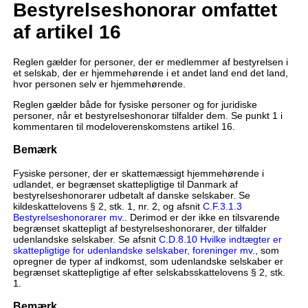
Bestyrelseshonorar omfattet
af artikel 16
Reglen gælder for personer, der er medlemmer af bestyrelsen i
et selskab, der er hjemmehørende i et andet land end det land,
hvor personen selv er hjemmehørende.
Reglen gælder både for fysiske personer og for juridiske
personer, når et bestyrelseshonorar tilfalder dem. Se punkt 1 i
kommentaren til modeloverenskomstens artikel 16.
Bemærk
Fysiske personer, der er skattemæssigt hjemmehørende i
udlandet, er begrænset skattepligtige til Danmark af
bestyrelseshonorarer udbetalt af danske selskaber. Se
kildeskattelovens § 2, stk. 1, nr. 2, og afsnit
C.F.3.1.3
Bestyrelseshonorarer mv.
. Derimod er der ikke en tilsvarende
begrænset skattepligt af bestyrelseshonorarer, der tilfalder
udenlandske selskaber. Se afsnit
C.D.8.10 Hvilke indtægter er
skattepligtige for udenlandske selskaber, foreninger mv.
, som
opregner de typer af indkomst, som udenlandske selskaber er
begrænset skattepligtige af efter selskabsskattelovens § 2, stk.
1.
Bemærk