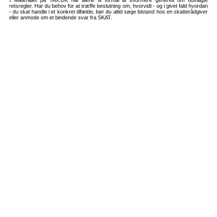
retsregler. Har du behov for at træffe beslutning om, hvorvidt - og i givet fald hvordan
- du skal handle i et konkret tilfælde, bør du altid søge bistand hos en skatterådgiver
eller anmode om et bindende svar fra SKAT.