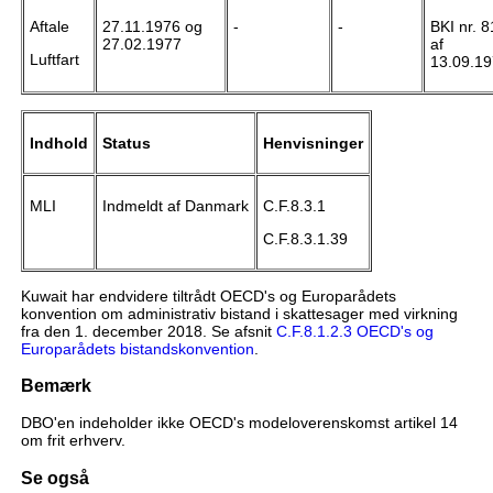
Aftale
27.11.1976 og
-
-
BKI nr. 8
27.02.1977
af
Luftfart
13.09.1
Indhold
Status
Henvisninger
MLI
Indmeldt af Danmark
C.F.8.3.1
C.F.8.3.1.39
Kuwait har endvidere tiltrådt OECD's og Europarådets
konvention om administrativ bistand i skattesager med virkning
fra den 1. december 2018. Se afsnit
C.F.8.1.2.3 OECD's og
Europarådets bistandskonvention
.
Bemærk
DBO'en indeholder ikke OECD's modeloverenskomst artikel 14
om frit erhverv.
Se også