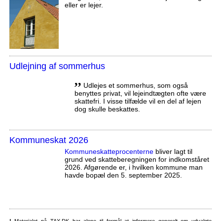
eller er lejer.
Udlejning af sommerhus
,,
Udlejes et sommerhus, som også
benyttes privat, vil lejeindtægten ofte være
skattefri. I visse tilfælde vil en del af lejen
dog skulle beskattes.
Kommuneskat 2026
Kommuneskatte­procenterne
bliver lagt til
grund ved skatteberegningen for indkomståret
2026. Afgørende er, i hvilken kommune man
havde bopæl den 5. september 2025.
!
Materialet på TAX.DK har alene til formål at informere generelt om udvalgte