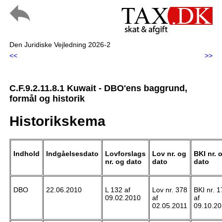
Den Juridiske Vejledning 2026-2
<<
>>
C.F.9.2.11.8.1 Kuwait - DBO'ens baggrund,
formål og historik
Historikskema
Indhold
Indgåelsesdato
Lovforslags
Lov nr. og
BKI nr. 
nr. og dato
dato
dato
DBO
22.06.2010
L 132 af
Lov nr. 378
BKI nr. 1
09.02.2010
af
af
02.05.2011
09.10.2