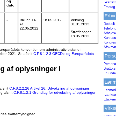
og
Skattefr
dato
Fradrag 
Erhve
-
BKI nr. 14
18.05.2012
Virkning
Dobbelt
af
01.01.2013
22.05.2012
Telefonu
Straffesager
Arbejds
18.05.2012
Kursusu
Kongres-
Afskrivn
Europarådets konvention om administrativ bistand i
mber 2021. Se afsnit
C.F.8.1.2.3 OECD's og Europarådets
Pers
Persona
g af oplysninger i
Bruttol
Fri unde
Lønm
afsnit
C.F.8.2.2.26 Artikel 26: Udveksling af oplysninger
Lønmodt
og afsnit
C.F.8.1.2.1 Grundlag for udveksling af oplysninger
Iværksæ
.
Etabler
Virk
berias skattemyndighed.