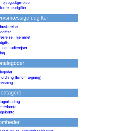
i rejsegodtgørelse
for rejseudgifter
rvsmæssige udgifter
 husførelse
dgifter
værelse i hjemmet
dgifter
 og studierejser
ing
onalegoder
legoder
ønordning (lønomlægning)
rvisning
odtagere
agerfradrag
tterkonto
ingskonto
somheder