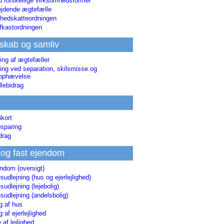
d forskellige virksomhedsformer
jdende ægtefælle
hedskatteordningen
afkastordningen
skab og samliv
ing af ægtefæller
ing ved separation, skilsmisse og
sophævelse
lebidrag
ikort
sparing
drag
 og fast ejendom
endom (oversigt)
udlejning (hus og ejerlejlighed)
udlejning (lejebolig)
udlejning (andelsbolig)
g af hus
g af ejerlejlighed
 af lejlighed