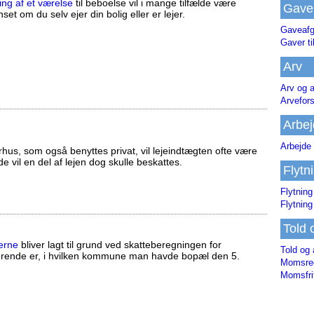
ing af et værelse
til beboelse vil i mange tilfælde være
Gave
set om du selv ejer din bolig eller er lejer.
Gaveafg
Gaver ti
Arv
Arv og a
Arvefor
Arbej
Arbejde 
us, som også benyttes privat, vil lejeindtægten ofte være
ælde vil en del af lejen dog skulle beskattes.
Flytn
Flytning
Flytning
Told 
erne
bliver lagt til grund ved skatteberegningen for
Told og 
ørende er, i hvilken kommune man havde bopæl den 5.
Momsreg
Momsfri