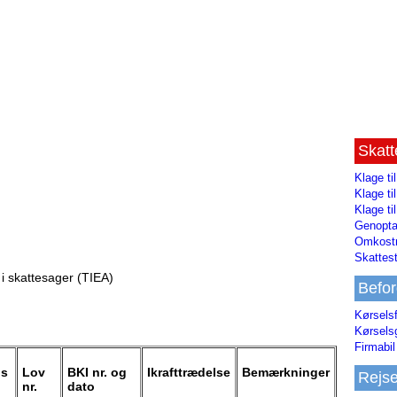
Skat
Klage ti
Klage t
Klage ti
Genopta
Omkostn
Skattest
 i skattesager (TIEA)
Befor
Kørsels
Kørsels
Firmabil 
gs
Lov
BKI nr. og
Ikrafttrædelse
Bemærkninger
Rejs
o
nr.
dato