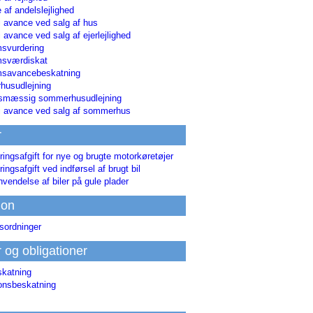
 af andelslejlighed
i avance ved salg af hus
i avance ved salg af ejerlejlighed
svurdering
msværdiskat
savancebeskatning
usudlejning
smæssig sommerhusudlejning
ri avance ved salg af sommerhus
r
ringsafgift for nye og brugte motorkøretøjer
ringsafgift ved indførsel af brugt bil
nvendelse af biler på gule plader
ion
sordninger
r og obligationer
skatning
ionsbeskatning