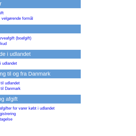
r
ift
l velgørende formål
rveafgift (boafgift)
skud
de i udlandet
i udlandet
ing til og fra Danmark
 til udlandet
 til Danmark
og afgift
afgifter for varer købt i udlandet
istrering
tagelse