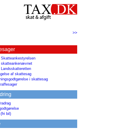
>>
tesager
l Skatteankestyrelsen
il skatteankenævnet
l Landsskatteretten
gelse af skattesag
ingsgodtgørelse i skattesag
raffesager
dring
fradrag
godtgørelse
(fri bil)
e