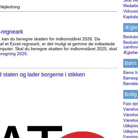
Skat ve
Medarbe
 Vejledning
Virksom
Kapital
Ægte
-regneark
Beskatn
, kan du beregne skatten for indkomståret 2026. Da
Beskatn
af et Excel-regneark, er det muligt at gemme de indtastede
samliv
mputer. Skal du beregne skatten for indkomståret 2025, skal
Ægtefæl
eregning 2025
.
Børn
Børns fr
staten og lader borgerne i stikken
Børneop
Børnebi
Bolig
Fast ej
Værelses
Værelses
Værelses
Udlejnin
Udlejnin
Fremleje