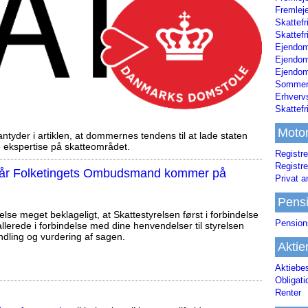
Fremleje
Skattefr
Skattefr
Ejendom
Ejendo
Ejendom
Sommerh
Erhverv
Skattef
Moto
tyder i artiklen, at dommernes tendens til at lade staten
ekspertise på skatteområdet.
Registre
Registre
, når Folketingets Ombudsmand kommer på
Privat a
Pens
else meget beklageligt, at Skattestyrelsen først i forbindelse
Pension
llerede i forbindelse med dine henvendelser til styrelsen
ndling og vurdering af sagen.
Aktie
Aktiebe
Obligat
Renter