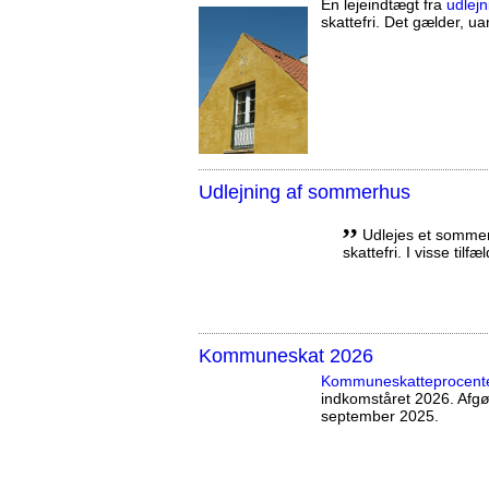
En lejeindtægt fra
udlejn
skattefri. Det gælder, uan
Udlejning af sommerhus
,,
Udlejes et sommerh
skattefri. I visse tilf
Kommuneskat 2026
Kommuneskatte­procent
indkomståret 2026. Afg
september 2025.