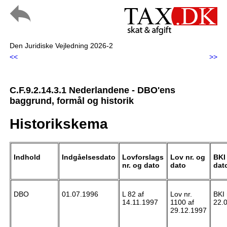
Den Juridiske Vejledning 2026-2
<<
>>
C.F.9.2.14.3.1 Nederlandene - DBO'ens
baggrund, formål og historik
Historikskema
Indhold
Indgåelsesdato
Lovforslags
Lov nr. og
BKI 
nr. og dato
dato
dat
DBO
01.07.1996
L 82 af
Lov nr.
BKI 
14.11.1997
1100 af
22.
29.12.1997