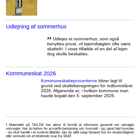
Udlejning af sommerhus
,,
Udlejes et sommerhus, som også
benyttes privat, vil lejeindtægten ofte være
skattefri. I visse tilfælde vil en del af lejen
dog skulle beskattes.
Kommuneskat 2026
Kommuneskatte­procenterne
bliver lagt til
grund ved skatteberegningen for indkomståret
2026. Afgørende er, i hvilken kommune man
havde bopæl den 5. september 2025.
!
Materialet på TAX.DK har alene til formål at informere generelt om udvalgte
retsregler. Har du behov for at træffe beslutning om, hvorvidt - og i givet fald hvordan
- du skal handle i et konkret tilfælde, bør du altid søge bistand hos en skatterådgiver
eller anmode om et bindende svar fra SKAT.