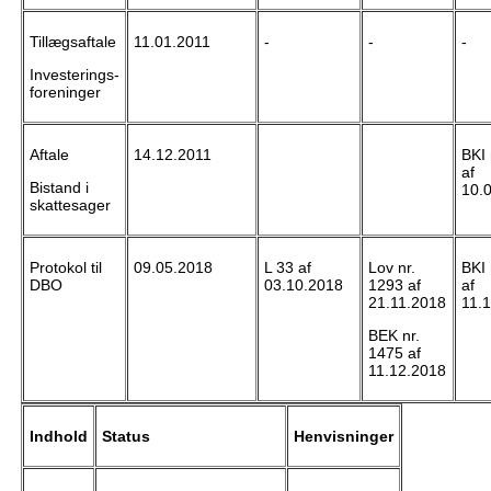
Tillægsaftale
11.01.2011
-
-
-
Investerings-
foreninger
Aftale
14.12.2011
BKI 
af
Bistand i
10.
skattesager
Protokol til
09.05.2018
L 33 af
Lov nr.
BKI 
DBO
03.10.2018
1293 af
af
21.11.2018
11.
BEK nr.
1475 af
11.12.2018
Indhold
Status
Henvisninger