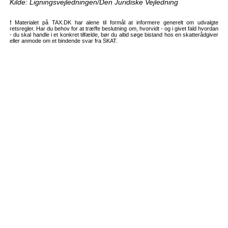
Kilde: Ligningsvejledningen/Den Juridiske Vejledning
!
Materialet på TAX.DK har alene til formål at informere generelt om udvalgte
retsregler. Har du behov for at træffe beslutning om, hvorvidt - og i givet fald hvordan
- du skal handle i et konkret tilfælde, bør du altid søge bistand hos en skatterådgiver
eller anmode om et bindende svar fra SKAT.