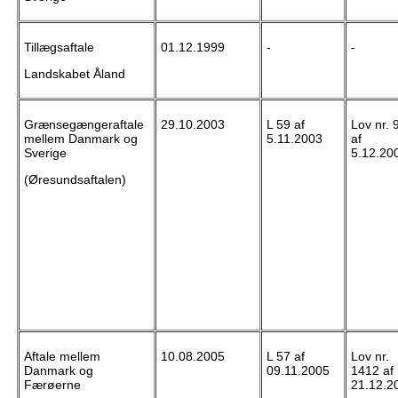
Tillægsaftale
01.12.1999
-
-
Landskabet Åland
Grænsegængeraftale
29.10.2003
L 59 af
Lov nr. 
mellem Danmark og
5.11.2003
af
Sverige
5.12.20
(Øresundsaftalen)
Aftale mellem
10.08.2005
L 57 af
Lov nr.
Danmark og
09.11.2005
1412 af
Færøerne
21.12.2