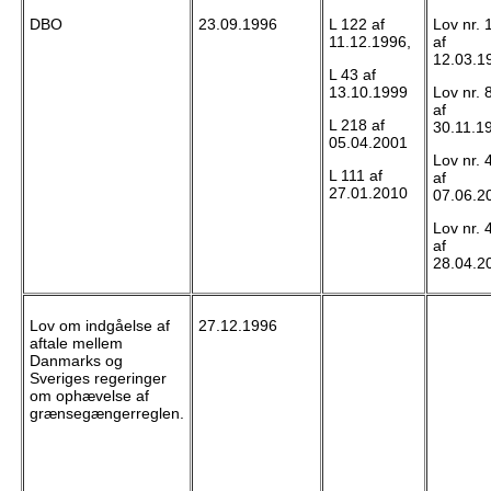
DBO
23.09.1996
L 122 af
Lov nr. 
11.12.1996,
af
12.03.1
L 43 af
13.10.1999
Lov nr. 
af
L 218 af
30.11.1
05.04.2001
Lov nr. 
L 111 af
af
27.01.2010
07.06.2
Lov nr. 
af
28.04.2
Lov om indgåelse af
27.12.1996
aftale mellem
Danmarks og
Sveriges regeringer
om ophævelse af
grænsegængerreglen.