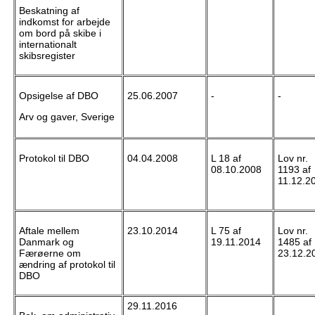
Beskatning af
indkomst for arbejde
om bord på skibe i
internationalt
skibsregister
Opsigelse af DBO
25.06.2007
-
-
Arv og gaver, Sverige
Protokol til DBO
04.04.2008
L 18 af
Lov nr.
08.10.2008
1193 af
11.12.2
Aftale mellem
23.10.2014
L 75 af
Lov nr.
Danmark og
19.11.2014
1485 af
Færøerne om
23.12.2
ændring af protokol til
DBO
29.11.2016