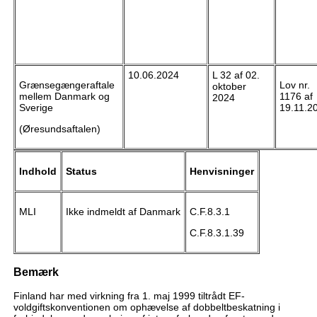
10.06.2024
L 32 af 02.
Grænsegængeraftale
Lov nr.
oktober
mellem Danmark og
1176 af
2024
Sverige
19.11.2
(Øresundsaftalen)
Indhold
Status
Henvisninger
MLI
Ikke indmeldt af Danmark
C.F.8.3.1
C.F.8.3.1.39
Bemærk
Finland har med virkning fra 1. maj 1999 tiltrådt EF-
voldgiftskonventionen om ophævelse af dobbeltbeskatning i