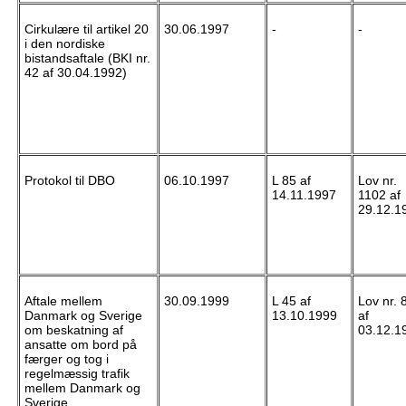
Cirkulære til artikel 20
30.06.1997
-
-
i den nordiske
bistandsaftale (BKI nr.
42 af 30.04.1992)
Protokol til DBO
06.10.1997
L 85 af
Lov nr.
14.11.1997
1102 af
29.12.1
Aftale mellem
30.09.1999
L 45 af
Lov nr. 
Danmark og Sverige
13.10.1999
af
om beskatning af
03.12.1
ansatte om bord på
færger og tog i
regelmæssig trafik
mellem Danmark og
Sverige