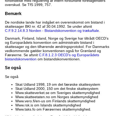
forbindelse med regulering af intern forbundne foretagenders
overskud. Se TfS 1999, 757.
Bemærk
De nordiske lande har indgået en overenskomst om bistand i
skattesager BKI nr. 42 af 30.04.1992. Se under afsnit
C.F.9.2.14.8.3 Norden - Bistandskonvention og trækaftale
.
Danmark, Finland, Island, Norge og Sverige har tiltrådt OECD's
og Europarådets konvention om administrativ bistand i
skattesager og den tilhørende ændringsprotokol. For Danmarks
vedkommende gælder konventionen også for Grønland og
Færøerne. Se afsnit
C.F.8.1.2.3 OECD's og Europarådets
bistandskonvention
om bistandskonventionen.
Se også
Se også
Skat Udland 1998, 19 om det færøske skattesystem
Skat Udland 2000, 150 om det finske skattesystem
Www.skatteverket.se om Sveriges skattemyndighed
Www.skatteetaten.no om Norges skattemyndighed
Www.vero.fi/en-us om Finlands skattemyndighed
Www.rsk.is om Islands skattemyndighed
Www.taks.fo om Færøernes skattemyndighed.