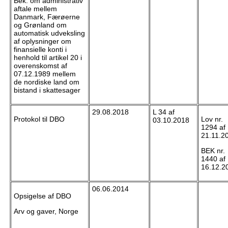
Bek. om administrativ
aftale mellem
Danmark, Færøerne
og Grønland om
automatisk udveksling
af oplysninger om
finansielle konti i
henhold til artikel 20 i
overenskomst af
07.12.1989 mellem
de nordiske land om
bistand i skattesager
29.08.2018
L 34 af
Protokol til DBO
Lov nr.
03.10.2018
1294 af
21.11.2
BEK nr.
1440 af
16.12.2
06.06.2014
Opsigelse af DBO
Arv og gaver, Norge