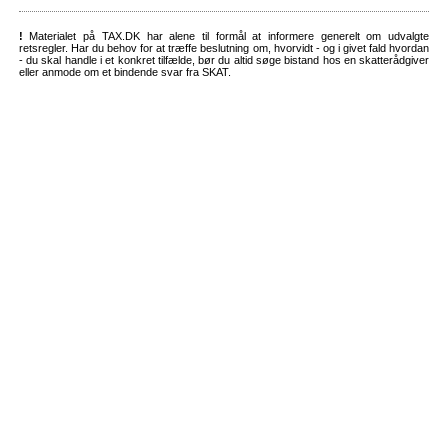
!
Materialet på TAX.DK har alene til formål at informere generelt om udvalgte
retsregler. Har du behov for at træffe beslutning om, hvorvidt - og i givet fald hvordan
- du skal handle i et konkret tilfælde, bør du altid søge bistand hos en skatterådgiver
eller anmode om et bindende svar fra SKAT.