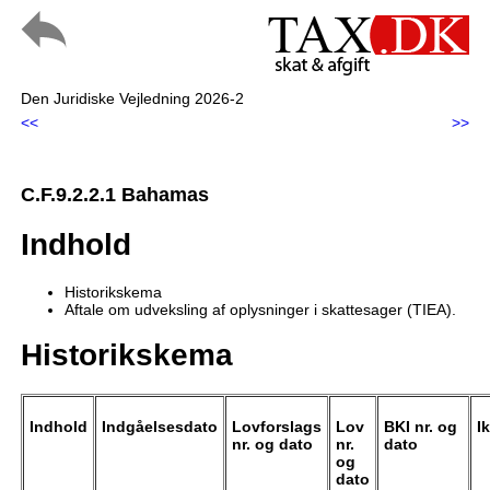
Den Juridiske Vejledning 2026-2
<<
>>
C.F.9.2.2.1 Bahamas
Indhold
Historikskema
Aftale om udveksling af oplysninger i skattesager (TIEA).
Historikskema
Indhold
Indgåelsesdato
Lovforslags
Lov
BKI nr. og
I
nr. og
dato
nr.
dato
og
dato