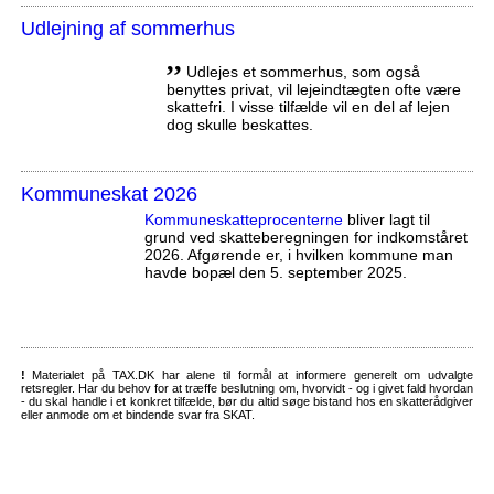
Udlejning af sommerhus
,,
Udlejes et sommerhus, som også
benyttes privat, vil lejeindtægten ofte være
skattefri. I visse tilfælde vil en del af lejen
dog skulle beskattes.
Kommuneskat 2026
Kommuneskatte­procenterne
bliver lagt til
grund ved skatteberegningen for indkomståret
2026. Afgørende er, i hvilken kommune man
havde bopæl den 5. september 2025.
!
Materialet på TAX.DK har alene til formål at informere generelt om udvalgte
retsregler. Har du behov for at træffe beslutning om, hvorvidt - og i givet fald hvordan
- du skal handle i et konkret tilfælde, bør du altid søge bistand hos en skatterådgiver
eller anmode om et bindende svar fra SKAT.