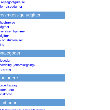
i rejsegodtgørelse
for rejseudgifter
rvsmæssige udgifter
 husførelse
dgifter
værelse i hjemmet
dgifter
 og studierejser
ing
onalegoder
legoder
ønordning (lønomlægning)
rvisning
odtagere
agerfradrag
tterkonto
ingskonto
somheder