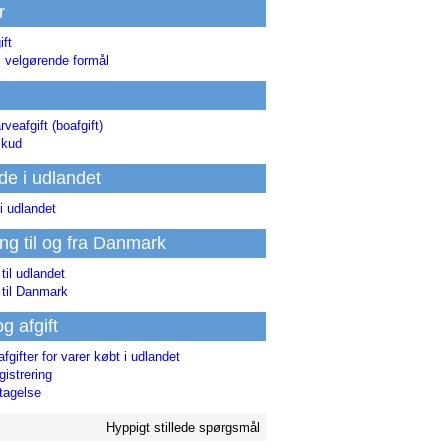
r
ift
l velgørende formål
rveafgift (boafgift)
skud
de i udlandet
i udlandet
ing til og fra Danmark
 til udlandet
 til Danmark
og afgift
afgifter for varer købt i udlandet
istrering
tagelse
Hyppigt stillede spørgsmål