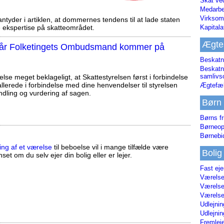
Skat ve
Medarbe
Virksom
tyder i artiklen, at dommernes tendens til at lade staten
ekspertise på skatteområdet.
Kapital
Ægte
, når Folketingets Ombudsmand kommer på
Beskatn
Beskatn
samliv
else meget beklageligt, at Skattestyrelsen først i forbindelse
llerede i forbindelse med dine henvendelser til styrelsen
Ægtefæl
ndling og vurdering af sagen.
Børn
Børns fr
Børneop
Børnebi
ing af et værelse
til beboelse vil i mange tilfælde være
Bolig
set om du selv ejer din bolig eller er lejer.
Fast ej
Værelses
Værelses
Værelses
Udlejnin
Udlejnin
Fremleje