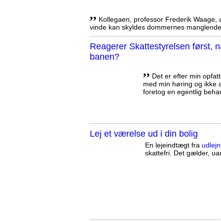
,,
Kollegaen, professor Frederik Waage, an
vinde kan skyldes dommernes manglende 
Reagerer Skattestyrelsen først
banen?
,,
Det er efter min opfatt
med min høring og ikke a
foretog en egentlig beha
Lej et værelse ud i din bolig
En lejeindtægt fra
udlejn
skattefri. Det gælder, uan