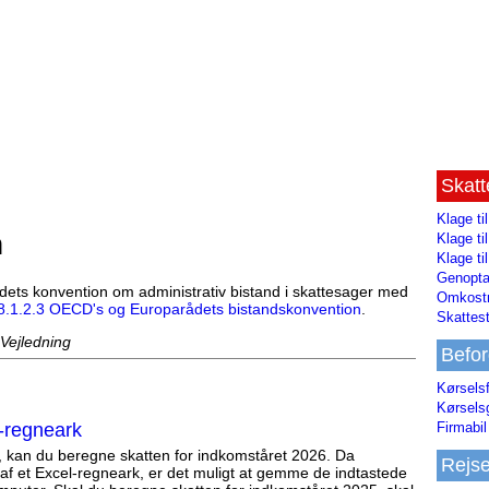
Skat
Klage ti
n
Klage t
Klage ti
Genopta
dets konvention om administrativ bistand i skattesager med
Omkostn
8.1.2.3 OECD's og Europarådets bistandskonvention
.
Skattest
 Vejledning
Befor
Kørsels
Kørsels
-regneark
Firmabil 
, kan du beregne skatten for indkomståret 2026. Da
Rejs
af et Excel-regneark, er det muligt at gemme de indtastede