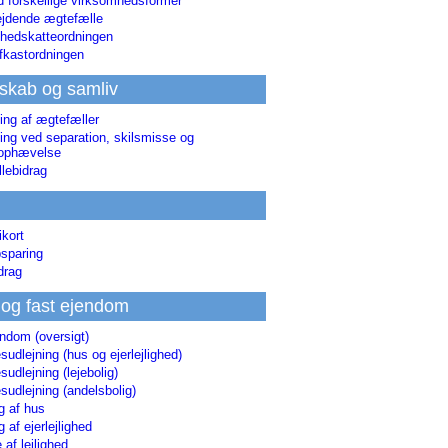
d forskellige virksomhedsformer
jdende ægtefælle
hedskatteordningen
afkastordningen
skab og samliv
ing af ægtefæller
ing ved separation, skilsmisse og
sophævelse
lebidrag
ikort
sparing
drag
 og fast ejendom
endom (oversigt)
udlejning (hus og ejerlejlighed)
udlejning (lejebolig)
udlejning (andelsbolig)
g af hus
g af ejerlejlighed
 af lejlighed