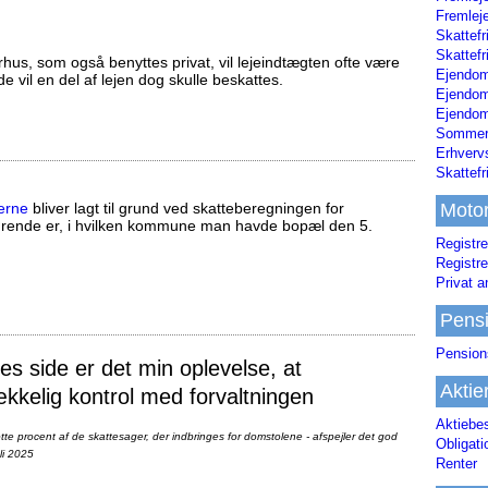
Fremleje
Skattefr
Skattefr
us, som også benyttes privat, vil lejeindtægten ofte være
Ejendom
ælde vil en del af lejen dog skulle beskattes.
Ejendo
Ejendom
Sommerh
Erhverv
Skattef
erne
bliver lagt til grund ved skatteberegningen for
Moto
ørende er, i hvilken kommune man havde bopæl den 5.
Registre
Registre
Privat a
Pens
Pension
 side er det min oplevelse, at
Aktie
ækkelig kontrol med forvaltningen
Aktiebe
te procent af de skattesager, der indbringes for domstolene - afspejler det god
Obligat
li 2025
Renter