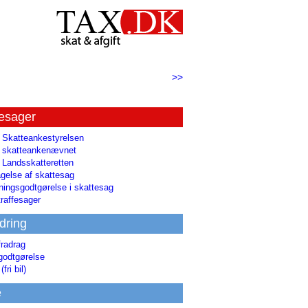
>>
tesager
l Skatteankestyrelsen
il skatteankenævnet
l Landsskatteretten
gelse af skattesag
ingsgodtgørelse i skattesag
raffesager
dring
fradrag
godtgørelse
(fri bil)
e