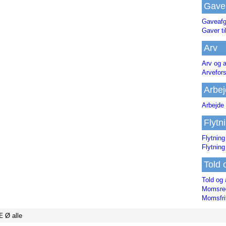
Gave
Gaveafg
Gaver ti
Arv
Arv og a
Arvefor
Arbej
Arbejde 
Flytn
Flytning
Flytning
Told 
Told og 
Momsreg
Momsfri
Æ
Ø
alle