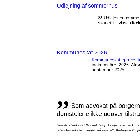
Udlejning af sommerhus
,,
Udlejes et sommerh
skattefri. I visse tilf
Kommuneskat 2026
Kommuneskatte­procent
indkomståret 2026. Afg
september 2025.
,,
Som advokat på borgernes
domstolene ikke udøver tilstr
Højesteretsadvokat Michael Serup: Borgerne vinder kun ot
retssikkerhed eller manglen på samme?, Berlingske 24. ju