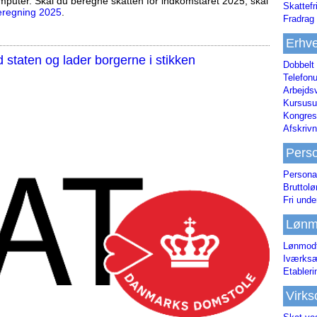
mputer. Skal du beregne skatten for indkomståret 2025, skal
Skattefr
eregning 2025
.
Fradrag 
Erhve
staten og lader borgerne i stikken
Dobbelt
Telefonu
Arbejds
Kursusu
Kongres-
Afskrivn
Pers
Persona
Bruttol
Fri unde
Lønm
Lønmodt
Iværksæ
Etabler
Virk