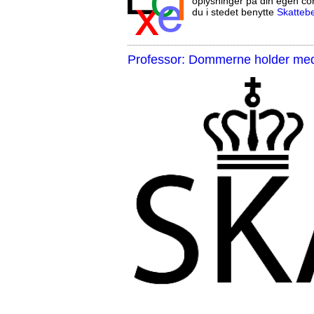
oplysninger på din egen co
du i stedet benytte
Skatteb
Professor: Dommerne holder med 