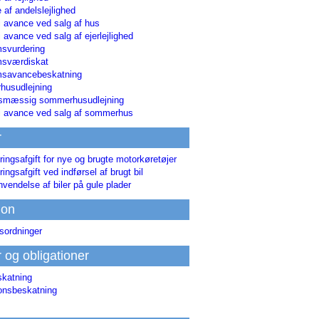
 af andelslejlighed
i avance ved salg af hus
i avance ved salg af ejerlejlighed
svurdering
msværdiskat
savancebeskatning
usudlejning
smæssig sommerhusudlejning
ri avance ved salg af sommerhus
r
ringsafgift for nye og brugte motorkøretøjer
ringsafgift ved indførsel af brugt bil
nvendelse af biler på gule plader
ion
sordninger
r og obligationer
skatning
ionsbeskatning