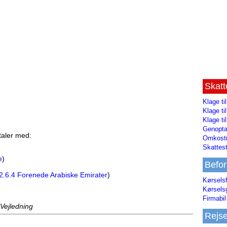
Skat
Klage ti
Klage t
Klage ti
Genopta
taler med:
Omkostn
Skattest
e
)
Befor
.2.6.4 Forenede Arabiske Emirater
)
Kørsels
Kørsels
Firmabil 
 Vejledning
Rejs