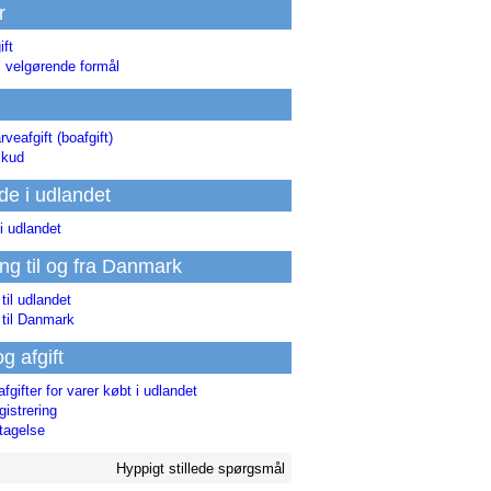
r
ift
l velgørende formål
rveafgift (boafgift)
skud
de i udlandet
i udlandet
ing til og fra Danmark
 til udlandet
 til Danmark
og afgift
afgifter for varer købt i udlandet
istrering
tagelse
Hyppigt stillede spørgsmål