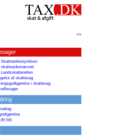
>>
tesager
l Skatteankestyrelsen
il skatteankenævnet
l Landsskatteretten
gelse af skattesag
ingsgodtgørelse i skattesag
raffesager
dring
fradrag
godtgørelse
(fri bil)
e