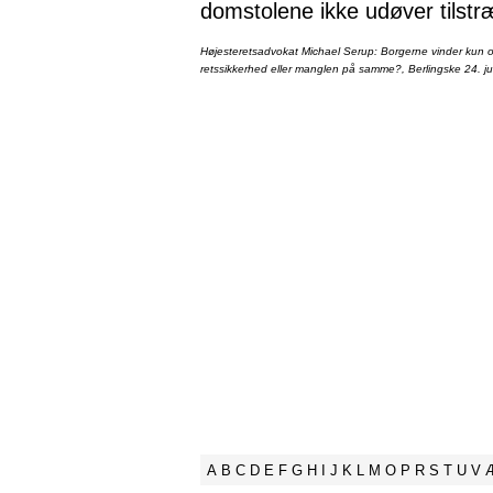
domstolene ikke udøver tilstr
Højesteretsadvokat Michael Serup: Borgerne vinder kun ot
retssikkerhed eller manglen på samme?, Berlingske 24. ju
A
B
C
D
E
F
G
H
I
J
K
L
M
O
P
R
S
T
U
V