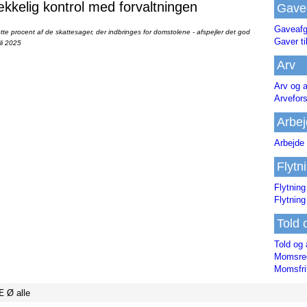
ækkelig kontrol med forvaltningen
Gave
Gaveafg
te procent af de skattesager, der indbringes for domstolene - afspejler det god
Gaver ti
li 2025
Arv
Arv og a
Arvefor
Arbej
Arbejde 
Flytn
Flytning
Flytning
Told 
Told og 
Momsreg
Momsfri
Æ
Ø
alle