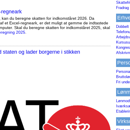
Skattefr
Fradrag 
-regneark
Erhve
, kan du beregne skatten for indkomståret 2026. Da
af et Excel-regneark, er det muligt at gemme de indtastede
Dobbelt
mputer. Skal du beregne skatten for indkomståret 2025, skal
Telefonu
eregning 2025
.
Arbejds
Kursusu
Kongres-
staten og lader borgerne i stikken
Afskrivn
Pers
Persona
Bruttol
Fri unde
Lønm
Lønmodt
Iværksæ
Etabler
Virk