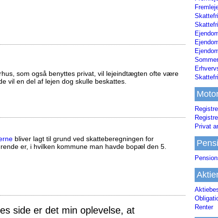
Fremleje
Skattefr
Skattefr
Ejendom
Ejendo
Ejendom
Sommerh
Erhverv
us, som også benyttes privat, vil lejeindtægten ofte være
Skattef
ælde vil en del af lejen dog skulle beskattes.
Moto
Registre
Registre
Privat a
erne
bliver lagt til grund ved skatteberegningen for
Pens
ørende er, i hvilken kommune man havde bopæl den 5.
Pension
Aktie
Aktiebe
Obligat
Renter
 side er det min oplevelse, at