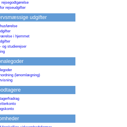
i rejsegodtgørelse
for rejseudgifter
rvsmæssige udgifter
 husførelse
dgifter
værelse i hjemmet
dgifter
 og studierejser
ing
onalegoder
legoder
ønordning (lønomlægning)
rvisning
odtagere
agerfradrag
tterkonto
ingskonto
somheder