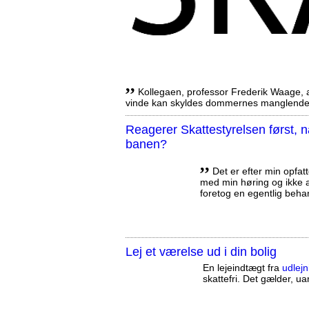
,,
Kollegaen, professor Frederik Waage, an
vinde kan skyldes dommernes manglende 
Reagerer Skattestyrelsen først
banen?
,,
Det er efter min opfatt
med min høring og ikke a
foretog en egentlig beha
Lej et værelse ud i din bolig
En lejeindtægt fra
udlejn
skattefri. Det gælder, uan