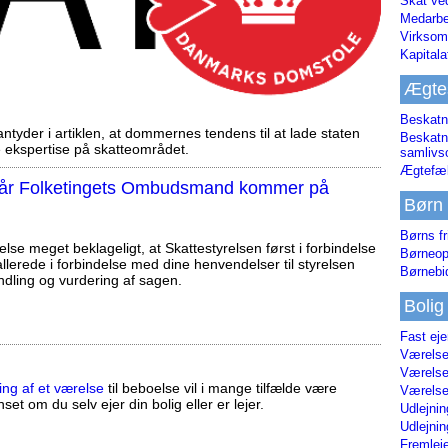
Skat ve
Medarbe
Virksom
Kapital
Ægte
Beskatn
tyder i artiklen, at dommernes tendens til at lade staten
Beskatn
ekspertise på skatteområdet.
samliv
Ægtefæl
, når Folketingets Ombudsmand kommer på
Børn
Børns fr
else meget beklageligt, at Skattestyrelsen først i forbindelse
Børneop
llerede i forbindelse med dine henvendelser til styrelsen
Børnebi
ndling og vurdering af sagen.
Bolig
Fast ej
Værelses
Værelses
ing af et værelse
til beboelse vil i mange tilfælde være
Værelses
set om du selv ejer din bolig eller er lejer.
Udlejnin
Udlejnin
Fremleje