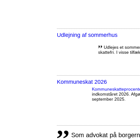
Udlejning af sommerhus
,,
Udlejes et sommerh
skattefri. I visse tilf
Kommuneskat 2026
Kommuneskatte­procent
indkomståret 2026. Afg
september 2025.
,,
Som advokat på borgernes