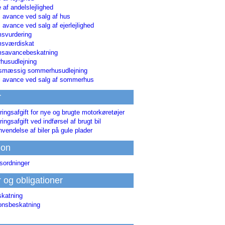
 af andelslejlighed
i avance ved salg af hus
i avance ved salg af ejerlejlighed
svurdering
msværdiskat
savancebeskatning
usudlejning
smæssig sommerhusudlejning
ri avance ved salg af sommerhus
r
ringsafgift for nye og brugte motorkøretøjer
ringsafgift ved indførsel af brugt bil
nvendelse af biler på gule plader
ion
sordninger
r og obligationer
skatning
ionsbeskatning