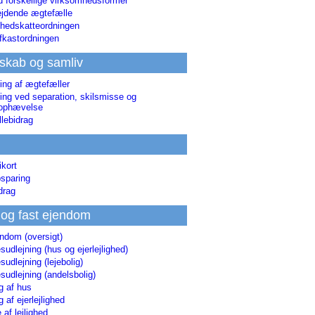
d forskellige virksomhedsformer
jdende ægtefælle
hedskatteordningen
afkastordningen
skab og samliv
ing af ægtefæller
ing ved separation, skilsmisse og
sophævelse
lebidrag
ikort
sparing
drag
 og fast ejendom
endom (oversigt)
udlejning (hus og ejerlejlighed)
udlejning (lejebolig)
udlejning (andelsbolig)
g af hus
g af ejerlejlighed
 af lejlighed