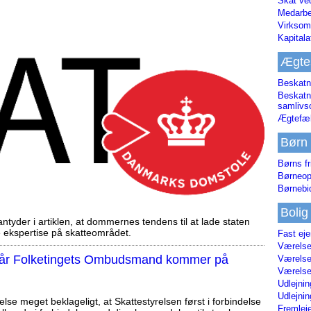
Skat ve
Medarbe
Virksom
Kapital
Ægte
Beskatn
Beskatn
samliv
Ægtefæl
Børn
Børns fr
Børneop
Børnebi
Bolig
tyder i artiklen, at dommernes tendens til at lade staten
ekspertise på skatteområdet.
Fast ej
Værelses
, når Folketingets Ombudsmand kommer på
Værelses
Værelses
Udlejnin
Udlejnin
else meget beklageligt, at Skattestyrelsen først i forbindelse
Fremleje