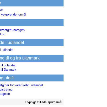
r
ift
l velgørende formål
rveafgift (boafgift)
skud
de i udlandet
i udlandet
ing til og fra Danmark
 til udlandet
 til Danmark
og afgift
afgifter for varer købt i udlandet
istrering
tagelse
Hyppigt stillede spørgsmål