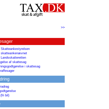
>>
tesager
l Skatteankestyrelsen
il skatteankenævnet
l Landsskatteretten
gelse af skattesag
ingsgodtgørelse i skattesag
raffesager
dring
fradrag
godtgørelse
(fri bil)
e