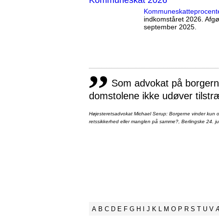
Kommuneskatte­procent
indkomståret 2026. Afg
september 2025.
,,
Som advokat på borgernes
domstolene ikke udøver tilstr
Højesteretsadvokat Michael Serup: Borgerne vinder kun ot
retssikkerhed eller manglen på samme?, Berlingske 24. ju
A
B
C
D
E
F
G
H
I
J
K
L
M
O
P
R
S
T
U
V