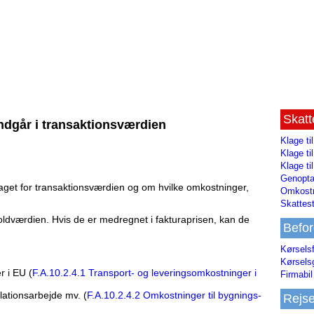
Skat
indgår i transaktionsværdien
Klage ti
Klage t
Klage ti
Genopta
aget for transaktionsværdien og om hvilke omkostninger,
Omkostn
Skattest
oldværdien. Hvis de er medregnet i fakturaprisen, kan de
Befor
Kørsels
Kørsels
r i EU (
F.A.10.2.4.1 Transport- og leveringsomkostninger i
Firmabil 
lationsarbejde mv. (
F.A.10.2.4.2 Omkostninger til bygnings-
Rejs