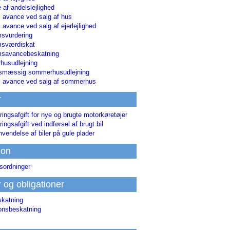
 af andelslejlighed
i avance ved salg af hus
i avance ved salg af ejerlejlighed
svurdering
msværdiskat
savancebeskatning
usudlejning
smæssig sommerhusudlejning
ri avance ved salg af sommerhus
r
ringsafgift for nye og brugte motorkøretøjer
ringsafgift ved indførsel af brugt bil
nvendelse af biler på gule plader
ion
sordninger
r og obligationer
skatning
ionsbeskatning