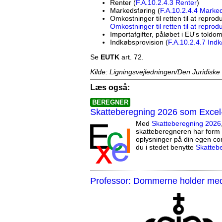
Renter (
F.A.10.2.4.3 Renter
)
Markedsføring (
F.A.10.2.4.4 Marke
Omkostninger til retten til at reprod
Omkostninger til retten til at repro
Importafgifter, påløbet i EU's toldo
Indkøbsprovision (
F.A.10.2.4.7 Ind
Se
EUTK
art. 72.
Kilde: Ligningsvejledningen/Den Juridiske
Læs også:
BEREGNER
Skatteberegning 2026 som Excel
Med
Skatteberegning 2026
skatteberegneren har form 
oplysninger på din egen co
du i stedet benytte
Skatteb
Professor: Dommerne holder med 