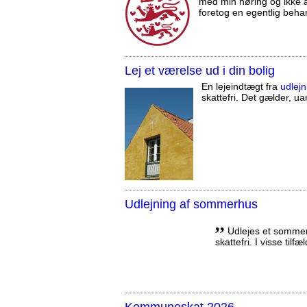
med min høring og ikke a
foretog en egentlig beha
Lej et værelse ud i din bolig
En lejeindtægt fra
udlejn
skattefri. Det gælder, uan
Udlejning af sommerhus
,,
Udlejes et sommerh
skattefri. I visse tilf
Kommuneskat 2026