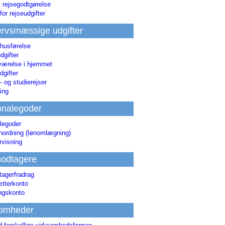
i rejsegodtgørelse
for rejseudgifter
rvsmæssige udgifter
 husførelse
dgifter
værelse i hjemmet
dgifter
 og studierejser
ing
onalegoder
legoder
ønordning (lønomlægning)
rvisning
odtagere
agerfradrag
tterkonto
ingskonto
somheder