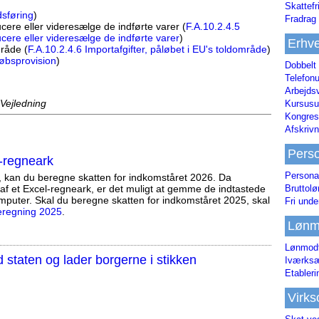
Skattefr
dsføring
)
Fradrag 
ucere eller videresælge de indførte varer (
F.A.10.2.4.5
ducere eller videresælge de indførte varer
)
Erhve
mråde (
F.A.10.2.4.6 Importafgifter, påløbet i EU's toldområde
)
købsprovision
)
Dobbelt
Telefonu
Arbejds
 Vejledning
Kursusu
Kongres-
Afskrivn
Pers
-regneark
Persona
, kan du beregne skatten for indkomståret 2026. Da
af et Excel-regneark, er det muligt at gemme de indtastede
Bruttol
mputer. Skal du beregne skatten for indkomståret 2025, skal
Fri unde
eregning 2025
.
Lønm
Lønmodt
staten og lader borgerne i stikken
Iværksæ
Etabler
Virk