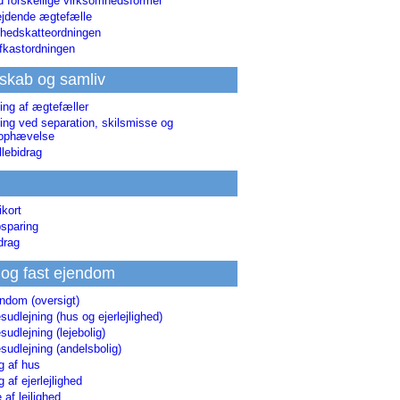
d forskellige virksomhedsformer
jdende ægtefælle
hedskatteordningen
afkastordningen
skab og samliv
ing af ægtefæller
ing ved separation, skilsmisse og
sophævelse
lebidrag
ikort
sparing
drag
 og fast ejendom
endom (oversigt)
udlejning (hus og ejerlejlighed)
udlejning (lejebolig)
udlejning (andelsbolig)
g af hus
g af ejerlejlighed
 af lejlighed