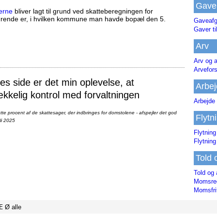
Gave
erne
bliver lagt til grund ved skatteberegningen for
ørende er, i hvilken kommune man havde bopæl den 5.
Gaveafg
Gaver ti
Arv
Arv og a
Arvefor
 side er det min oplevelse, at
Arbej
ækkelig kontrol med forvaltningen
Arbejde 
te procent af de skattesager, der indbringes for domstolene - afspejler det god
Flytn
li 2025
Flytning
Flytning
Told 
Told og 
Momsreg
Momsfri
Æ
Ø
alle