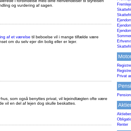
llerede i forbindelse med dine henvendelser til styrelsen
Fremleje
ndling og vurdering af sagen.
Skattefr
Skattefr
Ejendom
Ejendo
Ejendom
Sommerh
ing af et værelse
til beboelse vil i mange tilfælde være
Erhverv
set om du selv ejer din bolig eller er lejer.
Skattef
Moto
Registre
Registre
Privat a
Pens
Pension
us, som også benyttes privat, vil lejeindtægten ofte være
ælde vil en del af lejen dog skulle beskattes.
Aktie
Aktiebe
Obligat
Renter