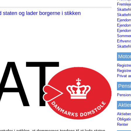
Fremleje
Skattefr
staten og lader borgerne i stikken
Skattefr
Ejendom
Ejendo
Ejendom
Sommerh
Erhverv
Skattef
Moto
Registre
Registre
Privat a
Pens
Pension
Aktie
Aktiebe
Obligat
Renter
tyder i artiklen, at dommernes tendens til at lade staten