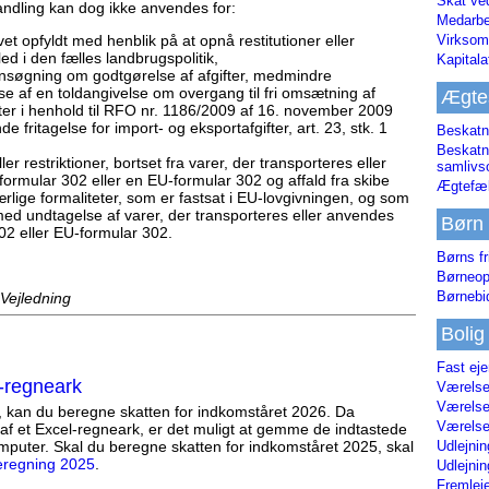
Skat ve
andling kan dog ikke anvendes for:
Medarbe
vet opfyldt med henblik på at opnå restitutioner eller
Virksom
ed i den fælles landbrugspolitik,
Kapital
n ansøgning om godtgørelse af afgifter, medmindre
e af en toldangivelse om overgang til fri omsætning af
Ægte
ifter i henhold til RFO nr. 1186/2009 af 16. november 2009
fritagelse for import- og eksportafgifter, art. 23, stk. 1
Beskatn
Beskatn
er restriktioner, bortset fra varer, der transporteres eller
samliv
rmular 302 eller en EU-formular 302 og affald fra skibe
Ægtefæl
rlige formaliteter, som er fastsat i EU-lovgivningen, og som
d undtagelse af varer, der transporteres eller anvendes
Børn
2 eller EU-formular 302.
Børns fr
Børneop
Børnebi
 Vejledning
Bolig
Fast ej
-regneark
Værelses
Værelses
, kan du beregne skatten for indkomståret 2026. Da
Værelses
af et Excel-regneark, er det muligt at gemme de indtastede
mputer. Skal du beregne skatten for indkomståret 2025, skal
Udlejnin
eregning 2025
.
Udlejnin
Fremleje