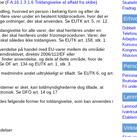
be (
F.A.16.1.3.1.6 Toldangivelse af affald fra skibe
)
Skattefr
Fradrag 
dling, hvorved en person i behørig form og efter de
henføre varer under en bestemt toldprocedure, hvor det er
Erhve
ige ordninger, der skal anvendes. Se EUTK art. 5, nr. 12.
Dobbelt
ldangivelse for alle varer, der skal henføres under en
Telefonu
, der skal henføres under frizoneproceduren. Varer, der
Arbejds
d, skal således ikke toldangives. Se EUTK art. 158, stk. 1.
Kursusu
anvendelse på handel med EU-varer mellem de områder
Kongres-
direktivet, direktiv 2006/112/EF eller
Afskrivn
EF finder anvendelse, og dele af dette område, hvor de
Se DF art. 134 og EUTK art. 1, stk. 3.
Pers
, medmindre andet udtrykkeligt er tilladt. Se EUTK 6, og art.
Persona
Bruttol
Fri unde
ystemer er sket, kan toldmyndighederne dog tillade, at
tronisk. Se DFO art. 14 og 17.
Lønm
indes følgende former for toldangivelse, som kan anvendes i
Lønmodt
Iværksæ
Etabler
Virk
ndelser