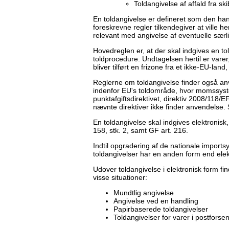
Toldangivelse af affald fra ski
En toldangivelse er defineret som den han
foreskrevne regler tilkendegiver at ville 
relevant med angivelse af eventuelle særl
Hovedreglen er, at der skal indgives en to
toldprocedure. Undtagelsen hertil er varer
bliver tilført en frizone fra et ikke-EU-lan
Reglerne om toldangivelse finder også 
indenfor EU's toldområde, hvor momssystem
punktafgiftsdirektivet, direktiv 2008/118/
nævnte direktiver ikke finder anvendelse. 
En toldangivelse skal indgives elektronisk
158, stk. 2, samt GF art. 216.
Indtil opgradering af de nationale imports
toldangivelser har en anden form end elek
Udover toldangivelse i elektronisk form f
visse situationer:
Mundtlig angivelse
Angivelse ved en handling
Papirbaserede toldangivelser
Toldangivelser for varer i postforse