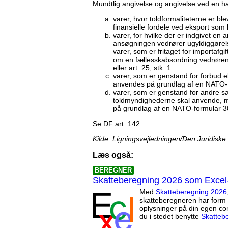
Mundtlig angivelse og angivelse ved en h
varer, hvor toldformaliteterne er ble
finansielle fordele ved eksport som l
varer, for hvilke der er indgivet e
ansøgningen vedrører ugyldiggørels
varer, som er fritaget for importafg
om en fællesskabsordning vedrørende 
eller art. 25, stk. 1.
varer, som er genstand for forbud ell
anvendes på grundlag af en NATO-fo
varer, som er genstand for andre sæ
toldmyndighederne skal anvende, me
på grundlag af en NATO-formular 30
Se DF art. 142.
Kilde: Ligningsvejledningen/Den Juridiske
Læs også:
BEREGNER
Skatteberegning 2026 som Excel
Med
Skatteberegning 2026
skatteberegneren har form 
oplysninger på din egen co
du i stedet benytte
Skatteb