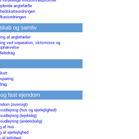
d forskellige virksomhedsformer
jdende ægtefælle
hedskatteordningen
afkastordningen
skab og samliv
ing af ægtefæller
ing ved separation, skilsmisse og
sophævelse
lebidrag
ikort
sparing
drag
 og fast ejendom
endom (oversigt)
udlejning (hus og ejerlejlighed)
udlejning (lejebolig)
udlejning (andelsbolig)
g af hus
g af ejerlejlighed
 af lejlighed