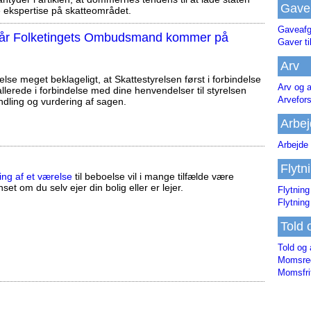
Gave
ekspertise på skatteområdet.
Gaveafg
, når Folketingets Ombudsmand kommer på
Gaver ti
Arv
else meget beklageligt, at Skattestyrelsen først i forbindelse
Arv og a
llerede i forbindelse med dine henvendelser til styrelsen
Arvefor
ndling og vurdering af sagen.
Arbej
Arbejde 
Flytn
ing af et værelse
til beboelse vil i mange tilfælde være
set om du selv ejer din bolig eller er lejer.
Flytning
Flytning
Told 
Told og 
Momsreg
Momsfri