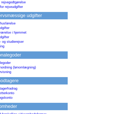
i rejsegodtgørelse
for rejseudgifter
rvsmæssige udgifter
 husførelse
dgifter
værelse i hjemmet
dgifter
 og studierejser
ing
onalegoder
legoder
ønordning (lønomlægning)
rvisning
odtagere
agerfradrag
tterkonto
ingskonto
somheder