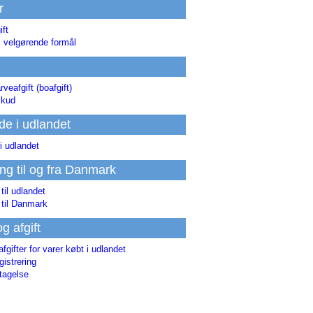
r
ift
l velgørende formål
rveafgift (boafgift)
skud
de i udlandet
i udlandet
ing til og fra Danmark
 til udlandet
 til Danmark
og afgift
afgifter for varer købt i udlandet
istrering
tagelse