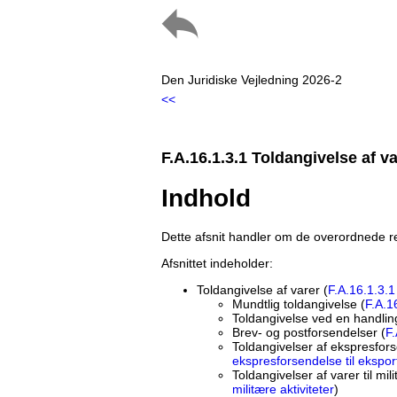
Den Juridiske Vejledning 2026-2
<<
F.A.16.1.3.1 Toldangivelse af v
Indhold
Dette afsnit handler om de overordnede reg
Afsnittet indeholder:
Toldangivelse af varer (
F.A.16.1.3.1
Mundtlig toldangivelse (
F.A.1
Toldangivelse ved en handlin
Brev- og postforsendelser (
F.
Toldangivelser af ekspresforse
ekspresforsendelse til ekspor
Toldangivelser af varer til mili
militære aktiviteter
)