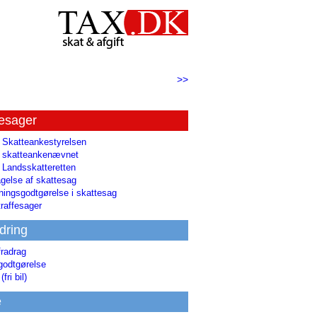
>>
tesager
l Skatteankestyrelsen
il skatteankenævnet
l Landsskatteretten
gelse af skattesag
ingsgodtgørelse i skattesag
raffesager
dring
fradrag
godtgørelse
(fri bil)
e