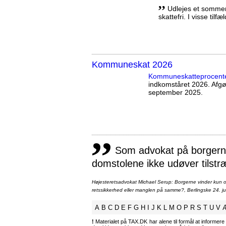
,,
Udlejes et sommerh
skattefri. I visse tilf
Kommuneskat 2026
Kommuneskatte­procent
indkomståret 2026. Afg
september 2025.
,,
Som advokat på borgernes
domstolene ikke udøver tilstr
Højesteretsadvokat Michael Serup: Borgerne vinder kun ot
retssikkerhed eller manglen på samme?, Berlingske 24. ju
A
B
C
D
E
F
G
H
I
J
K
L
M
O
P
R
S
T
U
V
!
Materialet på TAX.DK har alene til formål at informere 