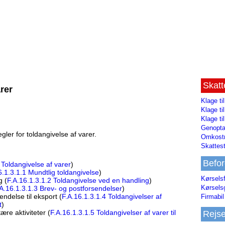
Skat
arer
Klage ti
Klage t
Klage ti
Genopta
ler for toldangivelse af varer.
Omkostn
Skattest
Befor
 Toldangivelse af varer
)
6.1.3.1.1 Mundtlig toldangivelse
)
Kørsels
g (
F.A.16.1.3.1.2 Toldangivelse ved en handling
)
Kørsels
A.16.1.3.1.3 Brev- og postforsendelser
)
ndelse til eksport (
F.A.16.1.3.1.4 Toldangivelser af
Firmabil 
t
)
tære aktiviteter (
F.A.16.1.3.1.5 Toldangivelser af varer til
Rejs