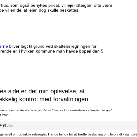
us, som også benyttes privat, vil lejeindtægten ofte være
ælde vil en del af lejen dog skulle beskattes.
erne
bliver lagt til grund ved skatteberegningen for
ørende er, i hvilken kommune man havde bopæl den 5.
 side er det min oplevelse, at
ækkelig kontrol med forvaltningen
te procent af de skattesager, der indbringes for domstolene - afspejler det god
li 2025
Æ
Ø
alle
generelt om udvalgte retsregler. Har du behov for at træffe beslutning om, hvorvidt - og i givet