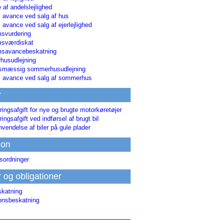
 af andelslejlighed
i avance ved salg af hus
i avance ved salg af ejerlejlighed
svurdering
msværdiskat
savancebeskatning
usudlejning
smæssig sommerhusudlejning
ri avance ved salg af sommerhus
r
ringsafgift for nye og brugte motorkøretøjer
ringsafgift ved indførsel af brugt bil
nvendelse af biler på gule plader
ion
sordninger
r og obligationer
skatning
ionsbeskatning