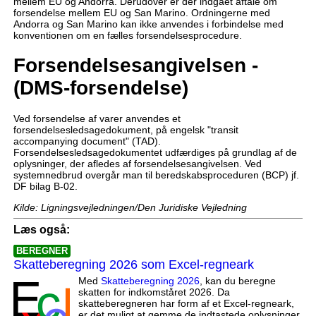
mellem EU og Andorra. Derudover er der indgået aftale om
forsendelse mellem EU og San Marino. Ordningerne med
Andorra og San Marino kan ikke anvendes i forbindelse med
konventionen om en fælles forsendelsesprocedure.
Forsendelsesangivelsen -
(DMS-forsendelse)
Ved forsendelse af varer anvendes et
forsendelsesledsagedokument, på engelsk "transit
accompanying document" (TAD).
Forsendelsesledsagedokumentet udfærdiges på grundlag af de
oplysninger, der afledes af forsendelsesangivelsen. Ved
systemnedbrud overgår man til beredskabsproceduren (BCP) jf.
DF bilag B-02.
Kilde: Ligningsvejledningen/Den Juridiske Vejledning
Læs også:
BEREGNER
Skatteberegning 2026 som Excel-regneark
Med
Skatteberegning 2026
, kan du beregne
skatten for indkomståret 2026. Da
skatteberegneren har form af et Excel-regneark,
er det muligt at gemme de indtastede oplysninger