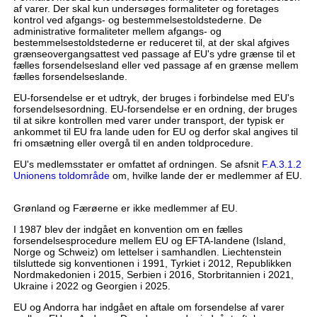
af varer. Der skal kun undersøges formaliteter og foretages
kontrol ved afgangs- og bestemmelsestoldstederne. De
administrative formaliteter mellem afgangs- og
bestemmelsestoldstederne er reduceret til, at der skal afgives
grænseovergangsattest ved passage af EU's ydre grænse til et
fælles forsendelsesland eller ved passage af en grænse mellem
fælles forsendelseslande.
EU-forsendelse er et udtryk, der bruges i forbindelse med EU's
forsendelsesordning. EU-forsendelse er en ordning, der bruges
til at sikre kontrollen med varer under transport, der typisk er
ankommet til EU fra lande uden for EU og derfor skal angives til
fri omsætning eller overgå til en anden toldprocedure.
EU's medlemsstater er omfattet af ordningen. Se afsnit
F.A.3.1.2
Unionens toldområde
om, hvilke lande der er medlemmer af EU.
Grønland og Færøerne er ikke medlemmer af EU.
I 1987 blev der indgået en konvention om en fælles
forsendelsesprocedure mellem EU og EFTA-landene (Island,
Norge og Schweiz) om lettelser i samhandlen. Liechtenstein
tilsluttede sig konventionen i 1991, Tyrkiet i 2012, Republikken
Nordmakedonien i 2015, Serbien i 2016, Storbritannien i 2021,
Ukraine i 2022 og Georgien i 2025.
EU og Andorra har indgået en aftale om forsendelse af varer