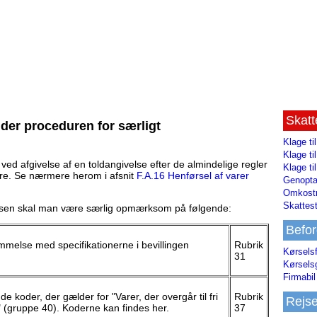
Skat
nder proceduren for særligt
Klage ti
Klage t
ed afgivelse af en toldangivelse efter de almindelige regler
Klage ti
ure. Se nærmere herom i afsnit
F.A.16 Henførsel af varer
Genopta
Omkostn
Skattest
velsen skal man være særlig opmærksom på følgende:
Befor
mmelse med specifikationerne i bevillingen
Rubrik
Kørsels
31
Kørsels
Firmabil 
koder, der gælder for "Varer, der overgår til fri
Rubrik
Rejs
" (gruppe 40). Koderne kan findes her.
37