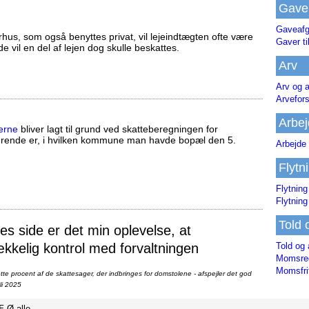
Gave
Gaveafg
us, som også benyttes privat, vil lejeindtægten ofte være
Gaver ti
ælde vil en del af lejen dog skulle beskattes.
Arv
Arv og a
Arvefor
Arbej
erne
bliver lagt til grund ved skatteberegningen for
ørende er, i hvilken kommune man havde bopæl den 5.
Arbejde 
Flytn
Flytning
Flytning
Told 
 side er det min oplevelse, at
Told og 
ækkelig kontrol med forvaltningen
Momsreg
Momsfri
te procent af de skattesager, der indbringes for domstolene - afspejler det god
li 2025
Æ
Ø
alle