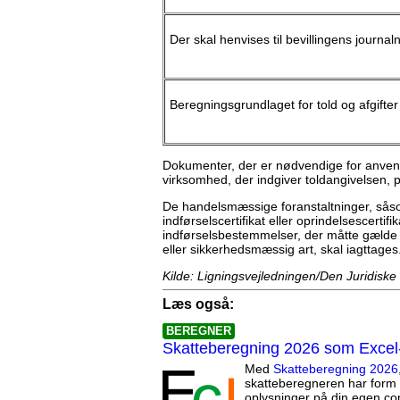
Der skal henvises til bevillingens journ
Beregningsgrundlaget for told og afgifter
Dokumenter, der er nødvendige for anvend
virksomhed, der indgiver toldangivelsen, p
De handelsmæssige foranstaltninger, såso
indførselscertifikat eller oprindelsescerti
indførselsbestemmelser, der måtte gælde 
eller sikkerhedsmæssig art, skal iagttage
Kilde: Ligningsvejledningen/Den Juridiske
Læs også:
BEREGNER
Skatteberegning 2026 som Excel
Med
Skatteberegning 2026
skatteberegneren har form 
oplysninger på din egen co