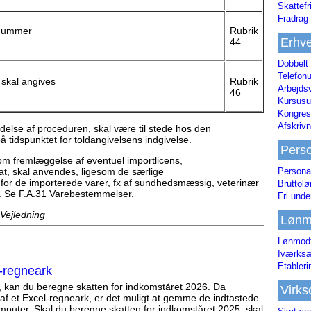
Skattefr
Fradrag 
alnummer
Rubrik
Erhve
44
Dobbelt
Telefonu
 skal angives
Rubrik
Arbejds
46
Kursusu
Kongres-
Afskrivn
else af proceduren, skal være til stede hos den
å tidspunktet for toldangivelsens indgivelse.
Pers
m fremlæggelse af eventuel importlicens,
Persona
fikat, skal anvendes, ligesom de særlige
for de importerede varer, fx af sundhedsmæssig, veterinær
Bruttol
s. Se F.A.31 Varebestemmelser.
Fri unde
 Vejledning
Lønm
Lønmodt
Iværksæ
Etabler
-regneark
, kan du beregne skatten for indkomståret 2026. Da
Virk
af et Excel-regneark, er det muligt at gemme de indtastede
mputer. Skal du beregne skatten for indkomståret 2025, skal