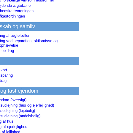
d forskellige virksomhedsformer
jdende ægtefælle
hedskatteordningen
afkastordningen
skab og samliv
ing af ægtefæller
ing ved separation, skilsmisse og
sophævelse
lebidrag
ikort
sparing
drag
 og fast ejendom
endom (oversigt)
udlejning (hus og ejerlejlighed)
udlejning (lejebolig)
udlejning (andelsbolig)
g af hus
g af ejerlejlighed
 af lejlighed