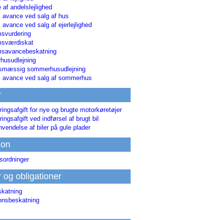
 af andelslejlighed
i avance ved salg af hus
i avance ved salg af ejerlejlighed
svurdering
msværdiskat
savancebeskatning
usudlejning
smæssig sommerhusudlejning
ri avance ved salg af sommerhus
r
ringsafgift for nye og brugte motorkøretøjer
ringsafgift ved indførsel af brugt bil
nvendelse af biler på gule plader
ion
sordninger
r og obligationer
skatning
ionsbeskatning