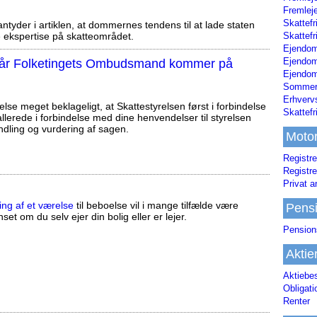
Fremleje
Skattefr
tyder i artiklen, at dommernes tendens til at lade staten
Skattefr
ekspertise på skatteområdet.
Ejendom
Ejendo
, når Folketingets Ombudsmand kommer på
Ejendom
Sommerh
Erhverv
else meget beklageligt, at Skattestyrelsen først i forbindelse
Skattef
llerede i forbindelse med dine henvendelser til styrelsen
ndling og vurdering af sagen.
Moto
Registre
Registre
Privat a
ing af et værelse
til beboelse vil i mange tilfælde være
Pens
set om du selv ejer din bolig eller er lejer.
Pension
Aktie
Aktiebe
Obligat
Renter