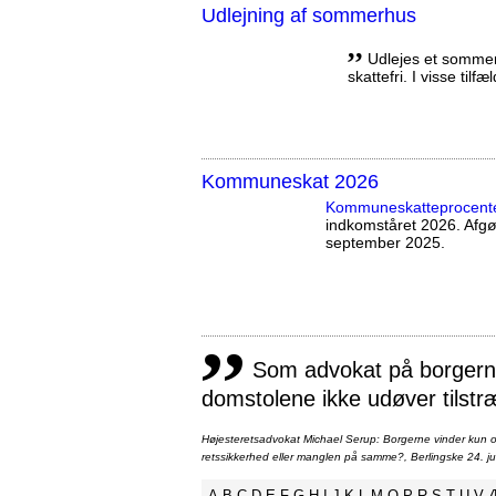
Udlejning af sommerhus
,,
Udlejes et sommerh
skattefri. I visse tilf
Kommuneskat 2026
Kommuneskatte­procent
indkomståret 2026. Afg
september 2025.
,,
Som advokat på borgernes
domstolene ikke udøver tilstr
Højesteretsadvokat Michael Serup: Borgerne vinder kun ot
retssikkerhed eller manglen på samme?, Berlingske 24. ju
A
B
C
D
E
F
G
H
I
J
K
L
M
O
P
R
S
T
U
V