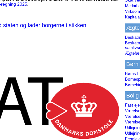
Skat ve
eregning 2025
.
Medarbe
Virksom
Kapital
staten og lader borgerne i stikken
Ægte
Beskatn
Beskatn
samliv
Ægtefæl
Børn
Børns fr
Børneop
Børnebi
Bolig
Fast ej
Værelses
Værelses
Værelses
Udlejnin
Udlejnin
Fremleje