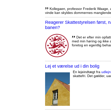
,,
Kollegaen, professor Frederik Waage, an
vinde kan skyldes dommernes manglende 
Reagerer Skattestyrelsen først
banen?
,,
Det er efter min opfatt
med min høring og ikke a
foretog en egentlig beha
Lej et værelse ud i din bolig
En lejeindtægt fra
udlejn
skattefri. Det gælder, uan