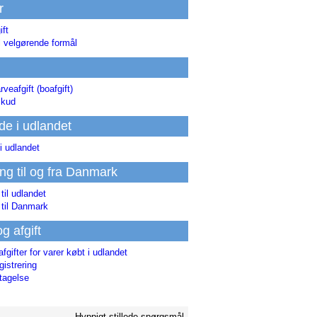
r
ift
l velgørende formål
rveafgift (boafgift)
skud
de i udlandet
i udlandet
ing til og fra Danmark
 til udlandet
 til Danmark
og afgift
afgifter for varer købt i udlandet
istrering
tagelse
Hyppigt stillede spørgsmål