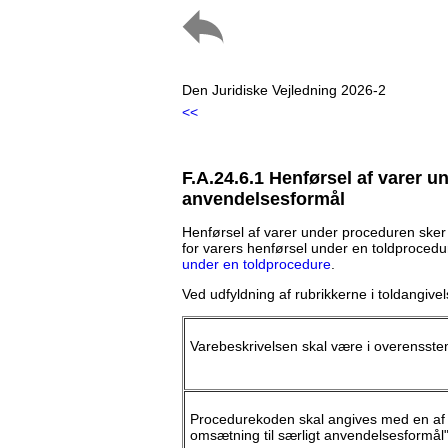
Den Juridiske Vejledning 2026-2
<<
F.A.24.6.1 Henførsel af varer u
anvendelsesformål
Henførsel af varer under proceduren sker v
for varers henførsel under en toldproced
under en toldprocedure
.
Ved udfyldning af rubrikkerne i toldangi
Varebeskrivelsen skal være i overensste
Procedurekoden skal angives med en af de 
omsætning til særligt anvendelsesformål