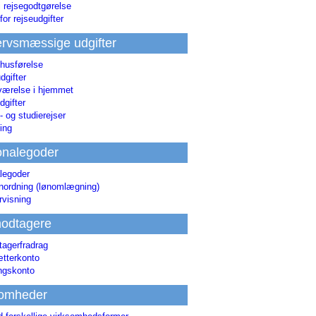
i rejsegodtgørelse
for rejseudgifter
rvsmæssige udgifter
 husførelse
dgifter
værelse i hjemmet
dgifter
 og studierejser
ing
onalegoder
legoder
ønordning (lønomlægning)
rvisning
odtagere
agerfradrag
tterkonto
ingskonto
somheder