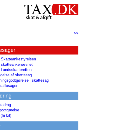
>>
tesager
l Skatteankestyrelsen
il skatteankenævnet
l Landsskatteretten
gelse af skattesag
ingsgodtgørelse i skattesag
raffesager
dring
fradrag
godtgørelse
(fri bil)
e