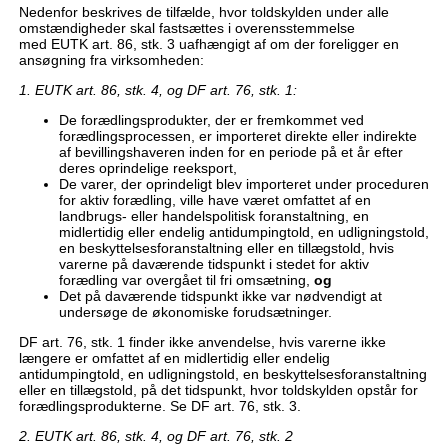
Nedenfor beskrives de tilfælde, hvor toldskylden under alle
omstændigheder skal fastsættes i overensstemmelse
med EUTK art. 86, stk. 3 uafhængigt af om der foreligger en
ansøgning fra virksomheden:
1. EUTK
art. 86, stk. 4, og
DF
art. 76, stk. 1:
De forædlingsprodukter, der er fremkommet ved
forædlingsprocessen, er importeret direkte eller indirekte
af bevillingshaveren inden for en periode på et år efter
deres oprindelige reeksport,
De varer, der oprindeligt blev importeret under proceduren
for aktiv forædling, ville have været omfattet af en
landbrugs- eller handelspolitisk foranstaltning, en
midlertidig eller endelig antidumpingtold, en udligningstold,
en beskyttelsesforanstaltning eller en tillægstold, hvis
varerne på daværende tidspunkt i stedet for aktiv
forædling var overgået til fri omsætning,
og
Det på daværende tidspunkt ikke var nødvendigt at
undersøge de økonomiske forudsætninger.
DF art. 76, stk. 1 finder ikke anvendelse, hvis varerne ikke
længere er omfattet af en midlertidig eller endelig
antidumpingtold, en udligningstold, en beskyttelsesforanstaltning
eller en tillægstold, på det tidspunkt, hvor toldskylden opstår for
forædlingsprodukterne. Se DF art. 76, stk. 3.
2. EUTK art. 86, stk. 4, og DF art. 76, stk. 2