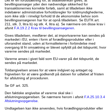
Det er en forudsætning for, at tilladelsenkan gives, at
bevillingsansøger yder den nødvendige sikkerhed for
transaktionernes korrekte forløb, samt at tilladelsen ikke
indebærer administrative forholdsregler for toldmyndighederne,
som ikke står i rimeligt forhold til de økonomiske behov som
bevillingsansøgeren har for at opnå tilladelsen. Se EUTK art.
211, stk. 3, litra b) og stk. 4, litra a). Se nærmere om disse krav i
afsnit
F.A.19.2.2 Krav til bevillingsansøgeren
.
Gives tilladelsen, medfører det, at importvarerne kan sendes på
markedet i EU, enten i form af forædlingsprodukter eller i
uforandret stand, uden at formaliteterne i forbindelse med
overgang til fri omsætning er blevet opfyldt på det tidspunkt, hvor
varerne sendes på markedet.
Varerne anses i givet fald som EU-varer på det tidspunkt, de
sendes på markedet.
Toldangivelsen anses for at være indgivet og antaget og
frigivelsen for at være godkendt på datoen for udløbet af fristen
for afslutning af proceduren.
Se GF art. 325.
Den faktiske angivelse af varerne skal ske i
afslutningsopgørelsen. Se nærmere herom i afsnit
F.A.25.10.3.4
Afslutningsopgørelse
.
Undtagelsen kan ikke anvendes, hvis forædlingsprodukter eller