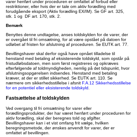
varer henført under proceduren er omfattet af forbud eller
restriktioner, eller hvis der er tale om aktiv forædling med
forudgående eksport (Aktiv forædling EX/IM). Se GF art. 325,
stk. 1 og DF art. 170, stk. 2.
Bemærk
Benyttes denne undtagelse, anses toldskylden for de varer, der
er overgået til fri omsætning, for at være opstået på datoen for
udløbet af fristen for afslutning af proceduren. Se EUTK art. 77.
Bevillingshaver skal derfor også have opnået tilladelse til
henstand med betaling af eksisterende toldskyld, som opstår på
fristudløbsdatoen, men som først registreres og opkræves
efterfølgende af toldmyndigheden, nemlig på det tidspunkt, hvor
afslutningsopgørelsen indsendes. Henstand med betaling
kræver, at der er stillet sikkerhed. Se EUTK art. 110. Se
nærmere om sikkerhedsstillelse i afsnit
F.A.12 Sikkerhedsstillelse
for en potentiel eller eksisterende toldskyld
.
Fastsættelse af toldskylden
Ved overgang til fri omsætning for varer eller
forædlingsprodukter, der har været henført under proceduren for
aktiv forædling, skal der beregnes told og afgifter.
Bevillingshaver kan i et vist omfang frit vælge, hvilken
beregningsmetode, der ønskes anvendt for varer, der er
omfattet af bevillingen.