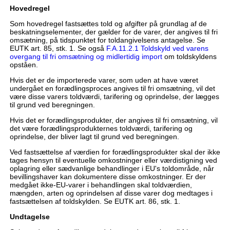
Hovedregel
Som hovedregel fastsættes told og afgifter på grundlag af de
beskatningselementer, der gælder for de varer, der angives til fri
omsætning, på tidspunktet for toldangivelsens antagelse. Se
EUTK art. 85, stk. 1. Se også
F.A.11.2.1 Toldskyld ved varens
overgang til fri omsætning og midlertidig import
om toldskyldens
opståen.
Hvis det er de importerede varer, som uden at have været
undergået en forædlingsproces angives til fri omsætning, vil det
være disse varers toldværdi, tarifering og oprindelse, der lægges
til grund ved beregningen.
Hvis det er forædlingsprodukter, der angives til fri omsætning, vil
det være forædlingsprodukternes toldværdi, tarifering og
oprindelse, der bliver lagt til grund ved beregningen.
Ved fastsættelse af værdien for forædlingsprodukter skal der ikke
tages hensyn til eventuelle omkostninger eller værdistigning ved
oplagring eller sædvanlige behandlinger i EU's toldområde, når
bevillingshaver kan dokumentere disse omkostninger. Er der
medgået ikke-EU-varer i behandlingen skal toldværdien,
mængden, arten og oprindelsen af disse varer dog medtages i
fastsættelsen af toldskylden. Se EUTK art. 86, stk. 1.
Undtagelse