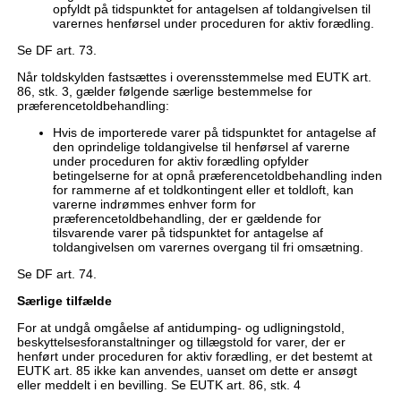
opfyldt på tidspunktet for antagelsen af toldangivelsen til
varernes henførsel under proceduren for aktiv forædling.
Se DF art. 73.
Når toldskylden fastsættes i overensstemmelse med EUTK art.
86, stk. 3, gælder følgende særlige bestemmelse for
præferencetoldbehandling:
Hvis de importerede varer på tidspunktet for antagelse af
den oprindelige toldangivelse til henførsel af varerne
under proceduren for aktiv forædling opfylder
betingelserne for at opnå præferencetoldbehandling inden
for rammerne af et toldkontingent eller et toldloft, kan
varerne indrømmes enhver form for
præferencetoldbehandling, der er gældende for
tilsvarende varer på tidspunktet for antagelse af
toldangivelsen om varernes overgang til fri omsætning.
Se DF art. 74.
Særlige tilfælde
For at undgå omgåelse af antidumping- og udligningstold,
beskyttelsesforanstaltninger og tillægstold for varer, der er
henført under proceduren for aktiv forædling, er det bestemt at
EUTK art. 85 ikke kan anvendes, uanset om dette er ansøgt
eller meddelt i en bevilling. Se EUTK art. 86, stk. 4