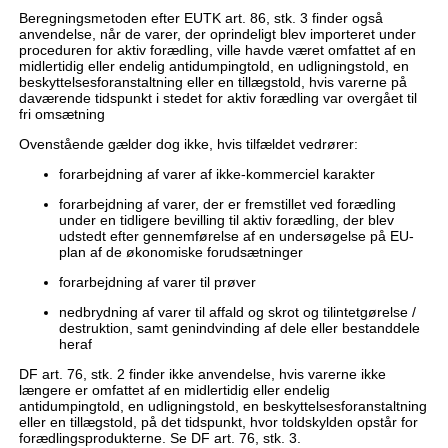
Beregningsmetoden efter EUTK art. 86, stk. 3 finder også
anvendelse, når de varer, der oprindeligt blev importeret under
proceduren for aktiv forædling, ville havde været omfattet af en
midlertidig eller endelig antidumpingtold, en udligningstold, en
beskyttelsesforanstaltning eller en tillægstold, hvis varerne på
daværende tidspunkt i stedet for aktiv forædling var overgået til
fri omsætning
Ovenstående gælder dog ikke, hvis tilfældet vedrører:
forarbejdning af varer af ikke-kommerciel karakter
forarbejdning af varer, der er fremstillet ved forædling
under en tidligere bevilling til aktiv forædling, der blev
udstedt efter gennemførelse af en undersøgelse på EU-
plan af de økonomiske forudsætninger
forarbejdning af varer til prøver
nedbrydning af varer til affald og skrot og tilintetgørelse /
destruktion, samt genindvinding af dele eller bestanddele
heraf
DF art. 76, stk. 2 finder ikke anvendelse, hvis varerne ikke
længere er omfattet af en midlertidig eller endelig
antidumpingtold, en udligningstold, en beskyttelsesforanstaltning
eller en tillægstold, på det tidspunkt, hvor toldskylden opstår for
forædlingsprodukterne. Se DF art. 76, stk. 3.