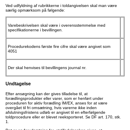
Ved udfyldning af rubrikkerne i toldangivelsen skal man være
særlig opmærksom på følgende:
Varebeskrivelsen skal være i overensstemmelse med
specifikationerne i bevillingen.
Procedurekodens første fire cifre skal være angivet som
4051
Der skal henvises til bevillingens journal nr.
Undtagelse
Efter ansøgning kan der gives tilladelse til, at
forædlingsprodukter eller varer, som er henført under
proceduren for aktiv forædling IM/EX, anses for at være
overgået til fri omsætning, hvis varerne ikke inden
afslutningsfristens udløb er angivet til en efterfølgende
toldprocedure eller er blevet reeksporteret. Se DF art. 170, stk.
1.