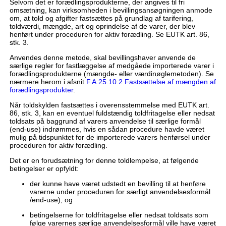
Selvom det er forædlingsprodukterne, der angives til fri
omsætning, kan virksomheden i bevillingsansøgningen anmode
om, at told og afgifter fastsættes på grundlag af tarifering,
toldværdi, mængde, art og oprindelse af de varer, der blev
henført under proceduren for aktiv forædling. Se EUTK art. 86,
stk. 3.
Anvendes denne metode, skal bevillingshaver anvende de
særlige regler for fastlæggelse af medgåede importerede varer i
forædlingsprodukterne (mængde- eller værdinøglemetoden). Se
nærmere herom i afsnit
F.A.25.10.2 Fastsættelse af mængden af
forædlingsprodukter
.
Når toldskylden fastsættes i overensstemmelse med EUTK art.
86, stk. 3, kan en eventuel fuldstændig toldfritagelse eller nedsat
toldsats på baggrund af varers anvendelse til særlige formål
(end-use) indrømmes, hvis en sådan procedure havde været
mulig på tidspunktet for de importerede varers henførsel under
proceduren for aktiv forædling.
Det er en forudsætning for denne toldlempelse, at følgende
betingelser er opfyldt:
der kunne have været udstedt en bevilling til at henføre
varerne under proceduren for særligt anvendelsesformål
/end-use), og
betingelserne for toldfritagelse eller nedsat toldsats som
følge varernes særlige anvendelsesformål ville have været