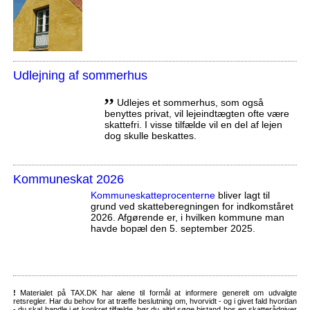
Udlejning af sommerhus
,,
Udlejes et sommerhus, som også
benyttes privat, vil lejeindtægten ofte være
skattefri. I visse tilfælde vil en del af lejen
dog skulle beskattes.
Kommuneskat 2026
Kommuneskatte­procenterne
bliver lagt til
grund ved skatteberegningen for indkomståret
2026. Afgørende er, i hvilken kommune man
havde bopæl den 5. september 2025.
!
Materialet på TAX.DK har alene til formål at informere generelt om udvalgte
retsregler. Har du behov for at træffe beslutning om, hvorvidt - og i givet fald hvordan
- du skal handle i et konkret tilfælde, bør du altid søge bistand hos en skatterådgiver