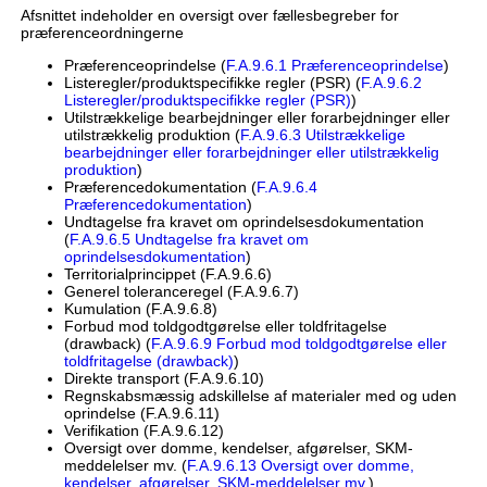
Afsnittet indeholder en oversigt over fællesbegreber for
præferenceordningerne
Præferenceoprindelse (
F.A.9.6.1 Præferenceoprindelse
)
Listeregler/produktspecifikke regler (PSR) (
F.A.9.6.2
Listeregler/produktspecifikke regler (PSR)
)
Utilstrækkelige bearbejdninger eller forarbejdninger eller
utilstrækkelig produktion (
F.A.9.6.3 Utilstrækkelige
bearbejdninger eller forarbejdninger eller utilstrækkelig
produktion
)
Præferencedokumentation (
F.A.9.6.4
Præferencedokumentation
)
Undtagelse fra kravet om oprindelsesdokumentation
(
F.A.9.6.5 Undtagelse fra kravet om
oprindelsesdokumentation
)
Territorialprincippet (F.A.9.6.6)
Generel toleranceregel (F.A.9.6.7)
Kumulation (F.A.9.6.8)
Forbud mod toldgodtgørelse eller toldfritagelse
(drawback) (
F.A.9.6.9 Forbud mod toldgodtgørelse eller
toldfritagelse (drawback)
)
Direkte transport (F.A.9.6.10)
Regnskabsmæssig adskillelse af materialer med og uden
oprindelse (F.A.9.6.11)
Verifikation (F.A.9.6.12)
Oversigt over domme, kendelser, afgørelser, SKM-
meddelelser mv. (
F.A.9.6.13 Oversigt over domme,
kendelser, afgørelser, SKM-meddelelser mv.
)