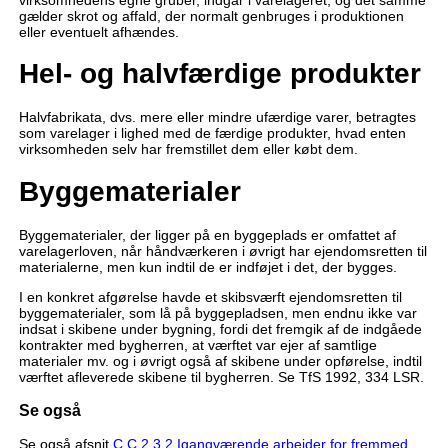
gælder skrot og affald, der normalt genbruges i produktionen
eller eventuelt afhændes.
Hel- og halvfærdige produkter
Halvfabrikata, dvs. mere eller mindre ufærdige varer, betragtes
som varelager i lighed med de færdige produkter, hvad enten
virksomheden selv har fremstillet dem eller købt dem.
Byggematerialer
Byggematerialer, der ligger på en byggeplads er omfattet af
varelagerloven, når håndværkeren i øvrigt har ejendomsretten til
materialerne, men kun indtil de er indføjet i det, der bygges.
I en konkret afgørelse havde et skibsværft ejendomsretten til
byggematerialer, som lå på byggepladsen, men endnu ikke var
indsat i skibene under bygning, fordi det fremgik af de indgåede
kontrakter med bygherren, at værftet var ejer af samtlige
materialer mv. og i øvrigt også af skibene under opførelse, indtil
værftet afleverede skibene til bygherren. Se TfS 1992, 334 LSR.
Se også
Se også afsnit
C.C.2.3.2 Igangværende arbejder for fremmed