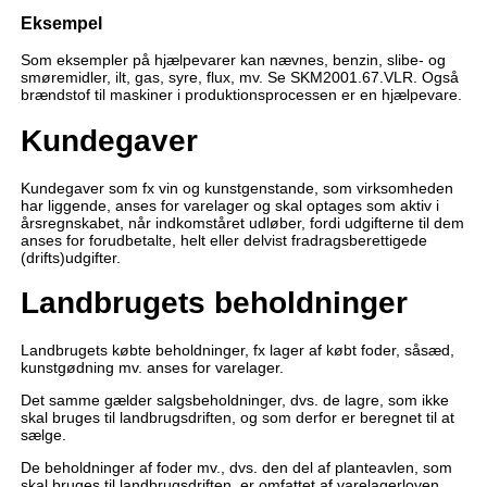
Eksempel
Som eksempler på hjælpevarer kan nævnes, benzin, slibe- og
smøremidler, ilt, gas, syre, flux, mv. Se SKM2001.67.VLR. Også
brændstof til maskiner i produktionsprocessen er en hjælpevare.
Kundegaver
Kundegaver som fx vin og kunstgenstande, som virksomheden
har liggende, anses for varelager og skal optages som aktiv i
årsregnskabet, når indkomståret udløber, fordi udgifterne til dem
anses for forudbetalte, helt eller delvist fradragsberettigede
(drifts)udgifter.
Landbrugets beholdninger
Landbrugets købte beholdninger, fx lager af købt foder, såsæd,
kunstgødning mv. anses for varelager.
Det samme gælder salgsbeholdninger, dvs. de lagre, som ikke
skal bruges til landbrugsdriften, og som derfor er beregnet til at
sælge.
De beholdninger af foder mv., dvs. den del af planteavlen, som
skal bruges til landbrugsdriften, er omfattet af varelagerloven,