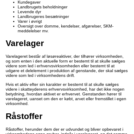
Kundegaver
Landbrugets beholdninger
Levende dyr
Landbrugeres besætninger
Varer i øvrigt
Oversigt over domme, kendelser, afgørelser, SKM-
meddelelser mv.
Varelager
Varelageret består af løsøreaktiver, der tilhører virksomheden,
og som enten i den aktuelle form er bestemt til at skulle sælges
videre som led i erhvervsvirksomheden eller bestemt til at
udgøre et delelement i produktion af genstande, der skal sælges
videre som led i virksomhedens drift.
Hvis et aktiv efter sin karakter er bestemt til at skulle sælges
videre i skatteyderens erhvervsvirksomhed, har det ikke nogen
betydning, hvordan aktivet er erhvervet. Genstanden hører til
varelageret, uanset om den er købt, arvet eller fremstillet i egen
virksomhed.
Råstoffer
Råstoffer, herunder dem der er udvundet og bliver opbevaret i
virksomhedens egne gruber, indgår i varelageret, og det samme