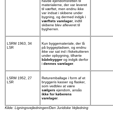
havde ejendomsretten til
materialerne, der var leveret
til værftet, men endnu ikke
var indsat i skibene under
bygning, og dermed indgik i
værftets varelager
, indtil
skibene blev afleveret til
bygherren.
LSRM 1963, 34
Kun byggemateriale, der lå
LSR
på byggepladsen, og endnu
ikke var sat ind i fiskekutteren
under opbygning, tilhørte
bådebygger
og indgik derfor
i
dennes varelager
.
LSRM 1952, 27
Returemballage i form af et
LSR
bryggeris kasser og flasker,
som vedblev at være
sælgers
ejendom, ansås
ikke for køberens
varelager
.
Kilde: Ligningsvejledningen/Den Juridiske Vejledning