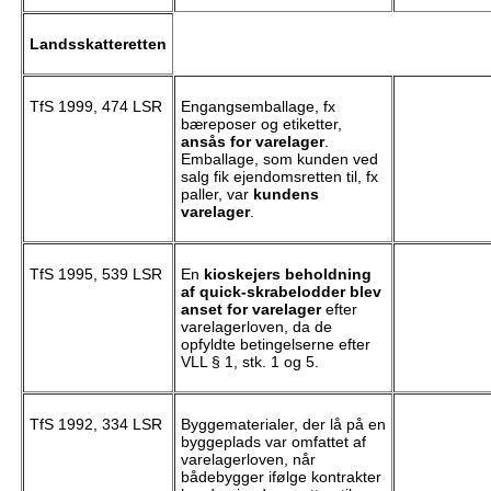
Landsskatteretten
TfS 1999, 474 LSR
Engangsemballage, fx
bæreposer og etiketter,
ansås for varelager
.
Emballage, som kunden ved
salg fik ejendomsretten til, fx
paller, var
kundens
varelager
.
TfS 1995, 539 LSR
En
kioskejers beholdning
af quick-skrabelodder blev
anset for varelager
efter
varelagerloven, da de
opfyldte betingelserne efter
VLL § 1, stk. 1 og 5.
TfS 1992, 334 LSR
Byggematerialer, der lå på en
byggeplads var omfattet af
varelagerloven, når
bådebygger ifølge kontrakter