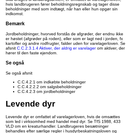
hvis landbrugeren fører beholdningsregnskab og tager disse
beholdninger med som indtægt, når han eller hun opgør sin
indkomst.
Bemærk
Jordbeholdninger, hvorved forstås de afgrøder, der endnu ikke
er høstet (afgrøder på roden), eller som er lagt ned i jorden, fx
kartofler og andre rodfrugter, falder uden for varelagerloven. Se
afsnit
C.C.2.3.1.4 Aktiver, der aldrig er varelager
om aktiver, der
hører til den faste ejendom.
Se også
Se også afsnit
C.C.4.2.1 om indkøbte beholdninger
C.C.4.2.2.2 om salgsbeholdninger
C.C.4.2.3 om jordbeholdninger
Levende dyr
Levende dyr er omfattet af varelagerloven, hvis de omsættes
som led i virksomhed med handel med dyr. Se TfS 1988, 433
VLD om en kreaturhandler. Landbrugeres besætninger
behandles efter særlige regler i husdyrbeskatningsloven og