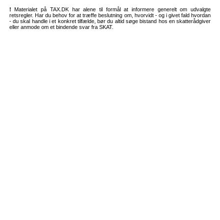
!
Materialet på TAX.DK har alene til formål at informere generelt om udvalgte
retsregler. Har du behov for at træffe beslutning om, hvorvidt - og i givet fald hvordan
- du skal handle i et konkret tilfælde, bør du altid søge bistand hos en skatterådgiver
eller anmode om et bindende svar fra SKAT.