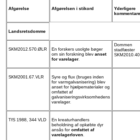
Afgørelse
Afgørelsen i stikord
Yderligere
kommentare
Landsretsdomme
Dommen
SKM2012.570.ØLR
En forskers usolgte bøger
stadfæster
om sin forskning blev
anset
SKM2010.40
for varelager
.
SKM2001.67.VLR
Syre og flux (bruges inden
for varmgalvanisering) blev
anset for hjælpematerialer og
omfattet af
galvaniseringsvirksomhedens
varelager.
TfS 1988, 344 VLD
En kreaturhandlers
beholdning af opkøbte dyr
ansås for
omfattet af
varelagerloven
.