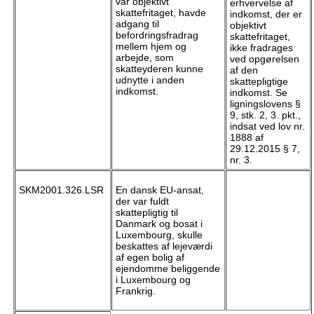
var objektivt
erhvervelse af
skattefritaget, havde
indkomst, der er
adgang til
objektivt
befordringsfradrag
skattefritaget,
mellem hjem og
ikke fradrages
arbejde, som
ved opgørelsen
skatteyderen kunne
af den
udnytte i anden
skattepligtige
indkomst.
indkomst. Se
ligningslovens §
9, stk. 2, 3. pkt.,
indsat ved lov nr.
1888 af
29.12.2015 § 7,
nr. 3.
SKM2001.326.LSR
En dansk EU-ansat,
der var fuldt
skattepligtig til
Danmark og bosat i
Luxembourg, skulle
beskattes af lejeværdi
af egen bolig af
ejendomme beliggende
i Luxembourg og
Frankrig.