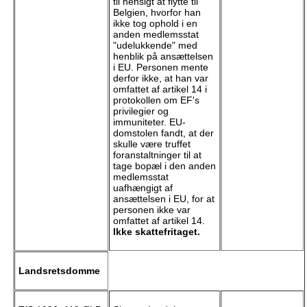
til hensigt at flytte til
Belgien, hvorfor han
ikke tog ophold i en
anden medlemsstat
"udelukkende" med
henblik på ansættelsen
i EU. Personen mente
derfor ikke, at han var
omfattet af artikel 14 i
protokollen om EF's
privilegier og
immuniteter. EU-
domstolen fandt, at der
skulle være truffet
foranstaltninger til at
tage bopæl i den anden
medlemsstat
uafhængigt af
ansættelsen i EU, for at
personen ikke var
omfattet af artikel 14.
Ikke skattefritaget.
Landsretsdomme