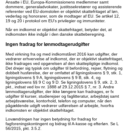
Ansatte i EU, Europa-Kommissionens medlemmer samt
dommere, generaladvokater, justitssekretærer og assisterende
referenter ved EU-domstolen er objektivt skattefritaget af løn,
vederlag og honorarer, som de modtager af EU. Se artikel 12,
19 og 20 i protokol om EU's privilegier og immuniteter.
Når en indkomst er objektivt skattefritaget, betyder det, at
indkomsten ikke indgår i den danske skatteberegning.
Ingen fradrag for lønmodtagerudgifter
Med virkning fra og med indkomståret 2016 kan udgifter, der
vedrører erhvervelse af indkomst, der er objektivt skattefritaget,
ikke fradrages ved opgørelsen af den skattepligtige indkomst.
Det drejer sig typisk om udgifter til befordring, rejser, flytning og
dobbelt husførelse, der er omfattet af ligningslovens § 9, stk. 1,
ligningslovens § 9 A, ligningslovens § 9 B, stk. 4, og
ligningslovens §§ 9 C og 9 D. Se ligningslovens § 9, stk. 2, 3.
pkt., indsat ved lov nr. 1888 af 29.12.2015 § 7, nr. 3. Andre
lønmodtagerudgifter, der ikke længere kan fradrages, er fx
udgifter til kurser, studierejser og faglitteratur, arbejdstøj samt
arbejdsværelse, kontorhold, telefon og computer, når den
pågældende udgift vedrører udførelsen af arbejde, hvorfra
indkomsten er objektivt skattefritaget.
Lovændringen har ingen betydning for fradrag for
fagforeningskontingent og bidrag til A-kasse og efterløn. Se L
56/2015, pkt. 3.5.2.