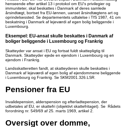
henseende efter artikel 13 i protokol om EU's privilegier og
immuniteter, skal beskattes i Danmark af deres samlede
årsindtægt, bortset fra EU-lønnen, uanset årsindtægtens art og
oprindelsessted. Se departementets udtalelse i TfS 1987, 41 om
beskatning i Danmark af lejeværdi af egen bolig beliggende i
Luxembourg.
Eksempel: EU-ansat skulle beskattes i Danmark af
boliger beliggende i Luxembourg og Frankrig
Skatteyder var ansat i EU og fortsat fuldt skattepligtig til
Danmark. Skatteyder ejede en ejendom i Luxembourg og en
ejendom i Frankrig.
Landsskatteretten fandt, at skatteyderen skulle beskattes i
Danmark af lejeværdi af egen bolig af ejendommene beliggende
i Luxembourg og Frankrig. Se SKM2001.326.LSR.
Pensioner fra EU
Invalidepension, alderspension og efterladtepension, der
udbetales af EU, er skattefri (objektivt skattefritaget). Se Rådets
forordning nr. 549/69 af 25. marts 1969, artikel 2.
Oversigt over domme,