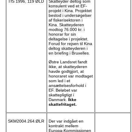
TfS 1996, 119 ØLD
Skatteyder deltog som
konsulent ved et EF-
projekt i Kina. Projektet
bestod i undersøgelser
af fiskerisektoren i
Kina. Skatteyderen
modtog 76.000 kr. i
honorar for sin
deltagelse i projektet.
Forud for rejsen til Kina
deltog skatteyderen i
en briefing i Bruxelles.
Østre Landsret fandt
ikke, at skatteyderen
havde godtgjort, at
honoraret var modtaget
som led i et
ansættelsesforhold i
EF. Beløbet var
skattepligtigt i
Danmark.
Ikke
skattefritaget.
SKM2004.264.ØLR
Der var indgået en
kontrakt mellem
Europa-Kommissionen