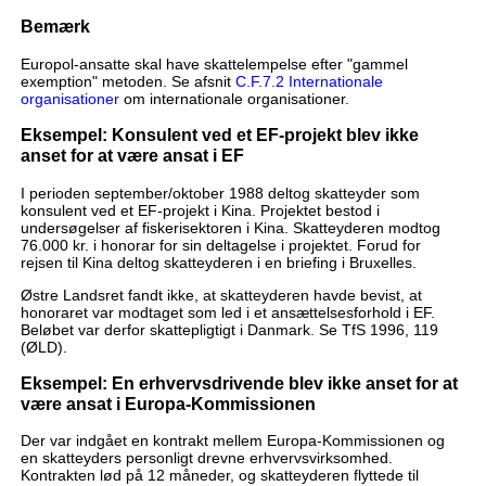
Bemærk
Europol-ansatte skal have skattelempelse efter "gammel
exemption" metoden. Se afsnit
C.F.7.2 Internationale
organisationer
om internationale organisationer.
Eksempel: Konsulent ved et EF-projekt blev ikke
anset for at være ansat i EF
I perioden september/oktober 1988 deltog skatteyder som
konsulent ved et EF-projekt i Kina. Projektet bestod i
undersøgelser af fiskerisektoren i Kina. Skatteyderen modtog
76.000 kr. i honorar for sin deltagelse i projektet. Forud for
rejsen til Kina deltog skatteyderen i en briefing i Bruxelles.
Østre Landsret fandt ikke, at skatteyderen havde bevist, at
honoraret var modtaget som led i et ansættelsesforhold i EF.
Beløbet var derfor skattepligtigt i Danmark. Se TfS 1996, 119
(ØLD).
Eksempel: En erhvervsdrivende blev ikke anset for at
være ansat i Europa-Kommissionen
Der var indgået en kontrakt mellem Europa-Kommissionen og
en skatteyders personligt drevne erhvervsvirksomhed.
Kontrakten lød på 12 måneder, og skatteyderen flyttede til