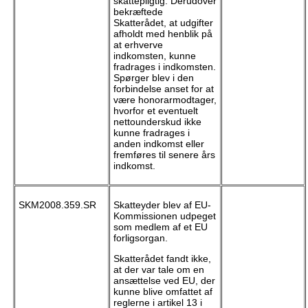
skattepligtig. Derudover
bekræftede
Skatterådet, at udgifter
afholdt med henblik på
at erhverve
indkomsten, kunne
fradrages i indkomsten.
Spørger blev i den
forbindelse anset for at
være honorarmodtager,
hvorfor et eventuelt
nettounderskud ikke
kunne fradrages i
anden indkomst eller
fremføres til senere års
indkomst.
SKM2008.359.SR
Skatteyder blev af EU-
Kommissionen udpeget
som medlem af et EU
forligsorgan.
Skatterådet fandt ikke,
at der var tale om en
ansættelse ved EU, der
kunne blive omfattet af
reglerne i artikel 13 i