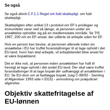
Se også
Se også afsnit
C.F.1.1 Regel om fuld skattepligt
. om fuld
skattepligt.
Skattepligten efter artikel 13 i protokol om EF's privilegier og
immuniteter varer ved så længe, at personen under sin
ansættelse opholder sig på en medlemsstats område. Se TfS
1987, 200 om en EF-ansat, der udførte sit arbejde uden for EF.
Hvis en person kan bevise, at personen allerede inden sin
ansættelse i EU har truffet foranstaltninger til at tage ophold i det
EU-land, hvori han skal arbejde, vil arbejdslandet blive anset for
at være bopælsland.
Det er ikke nok, at personen inden ansættelsen har haft til
hensigt at tage ophold i det andet EU-land. Der skal være truffet
foranstaltninger til at tage bopæl dér uafhængigt af ansættelsen i
EU. Se EU-dom om at fastlægge bopæl, (sag C-88/92 - Samling
af Afgørelser 1993 side I-3315) - anmodning om præjudiciel
afgørelse.
Objektiv skattefritagelse af
EU-lønnen