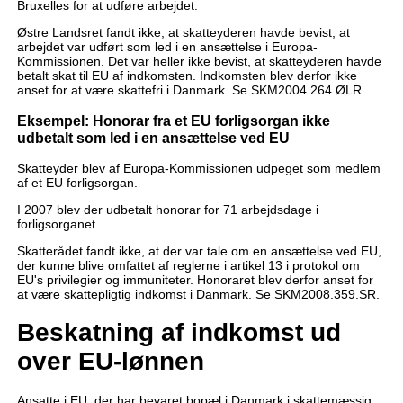
Bruxelles for at udføre arbejdet.
Østre Landsret fandt ikke, at skatteyderen havde bevist, at
arbejdet var udført som led i en ansættelse i Europa-
Kommissionen. Det var heller ikke bevist, at skatteyderen havde
betalt skat til EU af indkomsten. Indkomsten blev derfor ikke
anset for at være skattefri i Danmark. Se SKM2004.264.ØLR.
Eksempel: Honorar fra et EU forligsorgan ikke
udbetalt som led i en ansættelse ved EU
Skatteyder blev af Europa-Kommissionen udpeget som medlem
af et EU forligsorgan.
I 2007 blev der udbetalt honorar for 71 arbejdsdage i
forligsorganet.
Skatterådet fandt ikke, at der var tale om en ansættelse ved EU,
der kunne blive omfattet af reglerne i artikel 13 i protokol om
EU's privilegier og immuniteter. Honoraret blev derfor anset for
at være skattepligtig indkomst i Danmark. Se SKM2008.359.SR.
Beskatning af indkomst ud
over EU-lønnen
Ansatte i EU, der har bevaret bopæl i Danmark i skattemæssig