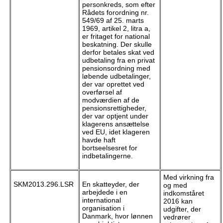
personkreds, som efter
Rådets forordning nr.
549/69 af 25. marts
1969, artikel 2, litra a,
er fritaget for national
beskatning. Der skulle
derfor betales skat ved
udbetaling fra en privat
pensionsordning med
løbende udbetalinger,
der var oprettet ved
overførsel af
modværdien af de
pensionsrettigheder,
der var optjent under
klagerens ansættelse
ved EU, idet klageren
havde haft
bortseelsesret for
indbetalingerne.
Med virkning fra
SKM2013.296.LSR
En skatteyder, der
og med
arbejdede i en
indkomståret
international
2016 kan
organisation i
udgifter, der
Danmark, hvor lønnen
vedrører