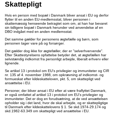
Skattepligt
Hvis en person med bopæl i Danmark bliver ansat i EU og derfor
flytter til en anden EU-medlemsstat, bliver personen i
skattemæssig henseende betragtet som om, at han har bevaret
sin tidligere bopæl i Danmark herunder ved anvendelse af en
DBO indgået med en anden medlemsstat.
Det samme gælder for personens ægtefælle og børn, som
personen tager vare på og forsørger.
Det gælder dog ikke for ægtefæller, der er "selverhvervende".
Efter Skattestyrelsens opfattelse betyder det, at ægtefællen har
selvstændig indkomst fra personligt arbejde, liberalt erhverv eller
lignende.
Se artikel 13 i protokol om EU's privilegier og immuniteter og CIR
nr. 135 af 4. november 1988, om opkrævning af indkomst- og
formueskat efter kildeskatteloven, pkt. 5, om skattepligt ved
ansættelse i EU.
Personer, der bliver ansat i EU efter at være fraflyttet Danmark,
er også omfattet af artikel 13 i protokol om EU's privilegier og
immuniteter. Det er dog en forudsætning, at de ved ansættelsen
opholder sig i det land, hvor de skal arbejde, og er skattepligtige
til Danmark efter kildeskattelovens § 1. Se skd.1974-29.174 og
skd.1982-63.349 om skattepligt ved ansættelse i EU.