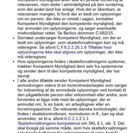
relevansen, men stoler i almindelighed på den vurdering,
som det andet land har anlagt. Hvis det er åbenbart, at
relevansen mangler, fx fordi der er bedt om oplysninger
om en person, der ikke er omtalt i sagen, kontakter
Kompetent Myndighed den kompetente myndighed, der
har anmodet om oplysningerne, og søger eventuelle
misforståelser rettet. Se Berlioz-dommen C-682/15.
Dernæst undersøger Kompetent Myndighed, om der er
bedt om oplysninger, som skatteforvaltningen kan og må
videregive. Se afsnit
C.F.8.2.2.26.1.6 Tilfælde hvor
oplysningerne ikke skal afgives
om oplysninger, der ikke
må videregives.
Hvis oplysningerne findes i skatteforvaltningens systemer,
trækker Kompetent Myndighed dem selv fra systemerne
og sender dem til den kompetente myndighed, der har
spurgt.
I alle andre tilfælde sender Kompetent Myndighed
anmodningen videre til en kontrolmedarbejder som sørger
for indsamling af de anmodede oplysninger ved kontakt til
den pågældende person eller virksomhed eller andre, som
forventes at ligge inde med de oplysninger, der er
anmodet om, fx en bank, en arbejdsgiver eller en
forretningspartner. De relevante danske kontrolregler, der
findes i skattekontrolloven, momsloven m.fl., kan og skal
anvendes, se bl.a. afsnit
A.C.2.1.2.1.1
Skatteforvaltningens kompetence
om SKL § 1, stk. 3. Det
skal foregå på samme måde, som hvis skatteforvaltningen
selv havde haft brug for oplysningerne til egne formål.