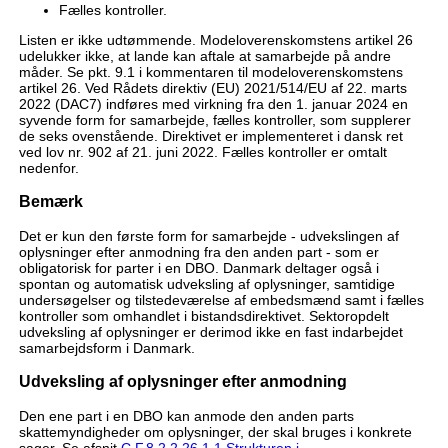
Fælles kontroller.
Listen er ikke udtømmende. Modeloverenskomstens artikel 26
udelukker ikke, at lande kan aftale at samarbejde på andre
måder. Se pkt. 9.1 i kommentaren til modeloverenskomstens
artikel 26. Ved Rådets direktiv (EU) 2021/514/EU af 22. marts
2022 (DAC7) indføres med virkning fra den 1. januar 2024 en
syvende form for samarbejde, fælles kontroller, som supplerer
de seks ovenstående. Direktivet er implementeret i dansk ret
ved lov nr. 902 af 21. juni 2022. Fælles kontroller er omtalt
nedenfor.
Bemærk
Det er kun den første form for samarbejde - udvekslingen af
oplysninger efter anmodning fra den anden part - som er
obligatorisk for parter i en DBO. Danmark deltager også i
spontan og automatisk udveksling af oplysninger, samtidige
undersøgelser og tilstedeværelse af embedsmænd samt i fælles
kontroller som omhandlet i bistandsdirektivet. Sektoropdelt
udveksling af oplysninger er derimod ikke en fast indarbejdet
samarbejdsform i Danmark.
Udveksling af oplysninger efter anmodning
Den ene part i en DBO kan anmode den anden parts
skattemyndigheder om oplysninger, der skal bruges i konkrete
sager. Se afsnit
C.F.8.2.2.26.1.1 Strukturen i