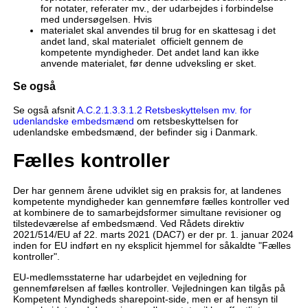
for notater, referater mv., der udarbejdes i forbindelse
med undersøgelsen. Hvis
materialet skal anvendes til brug for en skattesag i det
andet land, skal materialet officielt gennem de
kompetente myndigheder. Det andet land kan ikke
anvende materialet, før denne udveksling er sket.
Se også
Se også afsnit
A.C.2.1.3.3.1.2 Retsbeskyttelsen mv. for
udenlandske embedsmænd
om retsbeskyttelsen for
udenlandske embedsmænd, der befinder sig i Danmark.
Fælles kontroller
Der har gennem årene udviklet sig en praksis for, at landenes
kompetente myndigheder kan gennemføre fælles kontroller ved
at kombinere de to samarbejdsformer simultane revisioner og
tilstedeværelse af embedsmænd. Ved Rådets direktiv
2021/514/EU af 22. marts 2021 (DAC7) er der pr. 1. januar 2024
inden for EU indført en ny eksplicit hjemmel for såkaldte "Fælles
kontroller".
EU-medlemsstaterne har udarbejdet en vejledning for
gennemførelsen af fælles kontroller. Vejledningen kan tilgås på
Kompetent Myndigheds sharepoint-side, men er af hensyn til