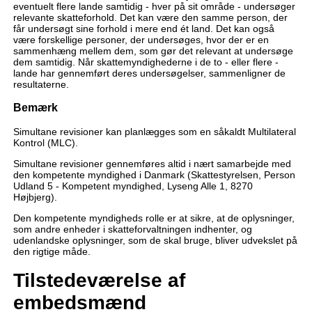
eventuelt flere lande samtidig - hver på sit område - undersøger
relevante skatteforhold. Det kan være den samme person, der
får undersøgt sine forhold i mere end ét land. Det kan også
være forskellige personer, der undersøges, hvor der er en
sammenhæng mellem dem, som gør det relevant at undersøge
dem samtidig. Når skattemyndighederne i de to - eller flere -
lande har gennemført deres undersøgelser, sammenligner de
resultaterne.
Bemærk
Simultane revisioner kan planlægges som en såkaldt Multilateral
Kontrol (MLC).
Simultane revisioner gennemføres altid i nært samarbejde med
den kompetente myndighed i Danmark (Skattestyrelsen, Person
Udland 5 - Kompetent myndighed, Lyseng Alle 1, 8270
Højbjerg).
Den kompetente myndigheds rolle er at sikre, at de oplysninger,
som andre enheder i skatteforvaltningen indhenter, og
udenlandske oplysninger, som de skal bruge, bliver udvekslet på
den rigtige måde.
Tilstedeværelse af
embedsmænd