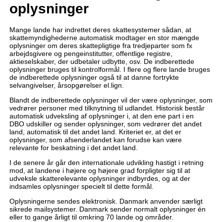
oplysninger
Mange lande har indrettet deres skattesystemer sådan, at
skattemyndighederne automatisk modtager en stor mængde
oplysninger om deres skattepligtige fra tredjeparter som fx
arbejdsgivere og pengeinstitutter, offentlige registre,
aktieselskaber, der udbetaler udbytte, osv. De indberettede
oplysninger bruges til kontrolformål. I flere og flere lande bruges
de indberettede oplysninger også til at danne fortrykte
selvangivelser, årsopgørelser el.lign.
Blandt de indberettede oplysninger vil der være oplysninger, som
vedrører personer med tilknytning til udlandet. Historisk består
automatisk udveksling af oplysninger i, at den ene part i en
DBO udskiller og sender oplysninger, som vedrører det andet
land, automatisk til det andet land. Kriteriet er, at det er
oplysninger, som afsenderlandet kan forudse kan være
relevante for beskatning i det andet land.
I de senere år går den internationale udvikling hastigt i retning
mod, at landene i højere og højere grad forpligter sig til at
udveksle skatterelevante oplysninger indbyrdes, og at der
indsamles oplysninger specielt til dette formål.
Oplysningerne sendes elektronisk. Danmark anvender særligt
sikrede mailsystemer. Danmark sender normalt oplysninger én
eller to gange årligt til omkring 70 lande og områder.