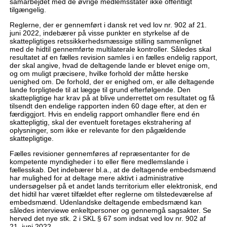
samarbejdet med de øvrige medlemsstater ikke offentligt
tilgængelig.
Reglerne, der er gennemført i dansk ret ved lov nr. 902 af 21.
juni 2022, indebærer på visse punkter en styrkelse af de
skattepligtiges retssikkerhedsmæssige stilling sammenlignet
med de hidtil gennemførte multilaterale kontroller. Således skal
resultatet af en fælles revision samles i en fælles endelig rapport,
der skal angive, hvad de deltagende lande er blevet enige om,
og om muligt præcisere, hvilke forhold der måtte herske
uenighed om. De forhold, der er enighed om, er alle deltagende
lande forpligtede til at lægge til grund efterfølgende. Den
skattepligtige har krav på at blive underrettet om resultatet og få
tilsendt den endelige rapporten inden 60 dage efter, at den er
færdiggjort. Hvis en endelig rapport omhandler flere end én
skattepligtig, skal der eventuelt foretages ekstrahering af
oplysninger, som ikke er relevante for den pågældende
skattepligtige.
Fælles revisioner gennemføres af repræsentanter for de
kompetente myndigheder i to eller flere medlemslande i
fællesskab. Det indebærer bl.a., at de deltagende embedsmænd
har mulighed for at deltage mere aktivt i administrative
undersøgelser på et andet lands territorium eller elektronisk, end
det hidtil har været tilfældet efter reglerne om tilstedeværelse af
embedsmænd. Udenlandske deltagende embedsmænd kan
således interviewe enkeltpersoner og gennemgå sagsakter. Se
herved det nye stk. 2 i SKL § 67 som indsat ved lov nr. 902 af
21. juni 2022.