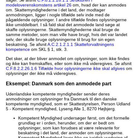
modeloverenskomstens artikel 26
om, hvad der kan anmodes
om. Skattemyndighederne i det land, der modtager
anmodningen, ligger i nogle tilfælde selv inde med de
pågældende oplysninger. I andre tilfælde findes oplysningerne
ikke umiddelbart. I så fald skal det anmodede land søge at
skaffe oplysningerne. Skattemyndighederne skal bruge de
samme metoder, som man ville have brugt, hvis det var landet
selv, der skulle bruge oplysningerne til brug for sin egen
beskatning. Se afsnit
A.C.2.1.2.1.1 Skatteforvaltningens
kompetence
om SKL § 1, stk. 3.
Det sker, at der bliver anmodet om oplysninger, som ikke findes
og ikke kan fremskaffes, eller som ikke må videregives. Se afsnit
C.F.8.2.2.26.1.6 Tilfælde hvor oplysningerne ikke skal afgives
om
oplysninger der ikke må videregives.
Eksempel: Danmark som den anmodede part
Udenlandske kompetente myndigheder sender deres
anmodninger om oplysninger fra Danmark til den danske
kompetente myndighed, som er Skattestyrelsen, Person Udland
5 - Kompetent myndighed, Lyseng Alle 1, 8270 Højbjerg.
Kompetent Myndighed undersøger først, om det formelle
grundlag er i orden, herunder, om der er bedt om
oplysninger, som kan forudses at være relevante for
beskatning i det land, der anmoder om oplysningerne.
Kompetent Myndighed laver ikke en juridisk vurdering af