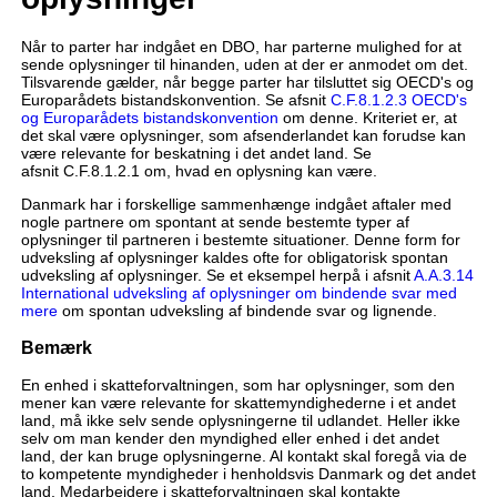
Når to parter har indgået en DBO, har parterne mulighed for at
sende oplysninger til hinanden, uden at der er anmodet om det.
Tilsvarende gælder, når begge parter har tilsluttet sig OECD's og
Europarådets bistandskonvention. Se afsnit
C.F.8.1.2.3 OECD's
og Europarådets bistandskonvention
om denne. Kriteriet er, at
det skal være oplysninger, som afsenderlandet kan forudse kan
være relevante for beskatning i det andet land. Se
afsnit C.F.8.1.2.1 om, hvad en oplysning kan være.
Danmark har i forskellige sammenhænge indgået aftaler med
nogle partnere om spontant at sende bestemte typer af
oplysninger til partneren i bestemte situationer. Denne form for
udveksling af oplysninger kaldes ofte for obligatorisk spontan
udveksling af oplysninger. Se et eksempel herpå i afsnit
A.A.3.14
International udveksling af oplysninger om bindende svar med
mere
om spontan udveksling af bindende svar og lignende.
Bemærk
En enhed i skatteforvaltningen, som har oplysninger, som den
mener kan være relevante for skattemyndighederne i et andet
land, må ikke selv sende oplysningerne til udlandet. Heller ikke
selv om man kender den myndighed eller enhed i det andet
land, der kan bruge oplysningerne. Al kontakt skal foregå via de
to kompetente myndigheder i henholdsvis Danmark og det andet
land. Medarbejdere i skatteforvaltningen skal kontakte