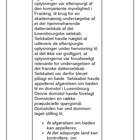
oplysninger var efterspurgt af
den kompetente myndighed i
Frankrig, til brug for en
skattemæssig undersøgelse af
et der hjemmehørende
datterselskab af det
luxembourgske selskab.
Selskabet havde nægtet at
udlevere de efterspurgte
oplysninger under henvisning til,
at det ikke var godtgjort, at
oplysningerne var forudseeligt
relevante for undersøgelsen af
det franske datterselskab.
Selskabet var derfor blevet
pålagt en bøde. Selskabet havde
appelleret afgørelsen om bøden
til en domstol i Luxembourg.
Denne domstol havde forelagt
Domstolen en række
præjudicielle spørgsmål.
Domstolen har ved dommen
taget stilling til,
At afgørelsen om bøden
kan appelleres,
At det adspurgte land kan
kontrollere, om