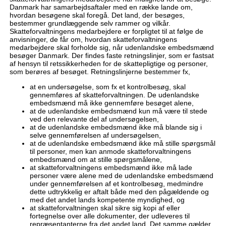
Danmark har samarbejdsaftaler med en række lande om,
hvordan besøgene skal foregå. Det land, der besøges,
bestemmer grundlæggende selv rammer og vilkår.
Skatteforvaltningens medarbejdere er forpligtet til at følge de
anvisninger, de får om, hvordan skatteforvaltningens
medarbejdere skal forholde sig, når udenlandske embedsmænd
besøger Danmark. Der findes faste retningslinjer, som er fastsat
af hensyn til retssikkerheden for de skattepligtige og personer,
som berøres af besøget. Retningslinjerne bestemmer fx,
at en undersøgelse, som fx et kontrolbesøg, skal
gennemføres af skatteforvaltningen. De udenlandske
embedsmænd må ikke gennemføre besøget alene,
at de udenlandske embedsmænd kun må være til stede
ved den relevante del af undersøgelsen,
at de udenlandske embedsmænd ikke må blande sig i
selve gennemførelsen af undersøgelsen,
at de udenlandske embedsmænd ikke må stille spørgsmål
til personer, men kan anmode skatteforvaltningens
embedsmænd om at stille spørgsmålene,
at skatteforvaltningens embedsmænd ikke må lade
personer være alene med de udenlandske embedsmænd
under gennemførelsen af et kontrolbesøg, medmindre
dette udtrykkelig er aftalt både med den pågældende og
med det andet lands kompetente myndighed, og
at skatteforvaltningen skal sikre sig kopi af eller
fortegnelse over alle dokumenter, der udleveres til
repræsentanterne fra det andet land. Det samme gælder