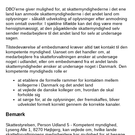
DBO'erne giver mulighed for, at skattemyndighederne i det ene
land kan anmode skattemyndighederne i det andet land om
oplysninger - såkaldt udveksling af oplysninger efter anmodning
som omtalt ovenfor. I sjældne tilfælde kan det dog være mere
hensigtsmæssigt, at den pågældende skattemyndighed selv
sender medarbejdere til det andet land for selv at undersøge
sagen.
Tilstedeværelse af embedsmænd kræver altid tæt kontakt til den
kompetente myndighed. Uanset om det handler om, at
medarbejdere fra skatteforvaltningen ønsker at undersøge
noget i udlandet, eller om embedsmænd fra et andet lands
skattemyndigheder ønsker at undersøge noget i Danmark. Den
kompetente myndigheds rolle er
at etablere de formelle rammer for kontakten mellem
kollegerne i Danmark og det andet land
at vejlede de danske kolleger om, hvordan de skal
forholde sig
at sørge for, at de oplysninger, der fremskaffes, bliver
udvekslet formelt korrekt gennem de korrekte kanaler.
Bemærk
Skattestyrelsen, Person Udland 5 - Kompetent myndighed,
Lyseng Alle 1, 8270 Højbjerg, kan vejlede om, hvilke lande
skatteforvaltningens medarbejdere har mulighed for at besøge.