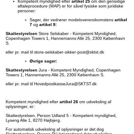
Kompetent myndighed efter
artikel 25
om den gensidige
aftaleprocedure (MAP) er for såvel fysiske som juridiske
personer:
Sager, der vedrører modeloverenskomstens
artikel
7
og
artikel 9:
Skattestyrelsen
Store Selskaber - Kompetent Myndighed,
Copenhagen Towers 1, Hannemanns Allé 25, 2300 København
S.
eller pr. mail til store-selskaber-sikker-post@sktst.dk
Øvrige sager:
Skattestyrelsen
Jura - Kompetent Myndighed, Copenhagen
Towers 1, Hannemanns Allé 25, 2300 København S.
eller pr. mail til HovedpostkasseJura@SKTST.dk
Kompetent myndighed efter
artikel 26
om udveksling af
oplysninger, er:
Skattestyrelsen, Person Udland 5 - Kompetent myndighed,
Lyseng Alle 1, 8270 Højbjerg.
For automatisk udveksling af oplysninger er det dog
Skattestyrelsen, Person PU International dataudveksling -