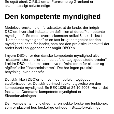
Se også afsnit C.F.9.1 om at Færøerne og Grønland er
skattemæssigt selvstændige.
Den kompetente myndighed
Modeloverenskomsten forudsætter, at de lande, der indgår
DBO'en, hver skal indsætte en definition af deres "kompetente
myndighed". Se modeloverenskomsten artikel 3, stk. 1, litra f.
"Kompetent myndighed" er en fast brugt betegnelse for den
myndighed inden for landet, som har den praktiske kontakt til det
andet land i anliggender, der angår DBO'en.
I nyere DBO'er er den danske kompetente myndighed altid
"skatteministeren eller dennes befuldmægtigede stedfortræder".
I ældre DBO'er kan ministeren være "ministeren for skatter og
afgifter" eller "finansministeren". Det har ingen praktisk
betydning, hvad der står.
Det står ikke i DBO'erne, hvem den befuldmægtigede
stedfortræder er. Det står derimod i bekendtgørelse om den
kompetente myndighed. Se BEK 1029 af 24.10.2005. Her er det
fastsat, at Danmarks kompetente myndighed er
Skatteforvaltningen.
Den kompetente myndighed har en række forskellige funktioner,
som er placeret hos forskellige enheder i Skatteforvaltningen: