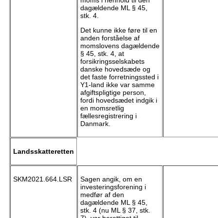
dagældende ML § 45,
stk. 4.
Det kunne ikke føre til en
anden forståelse af
momslovens dagældende
§ 45, stk. 4, at
forsikringsselskabets
danske hovedsæde og
det faste forretningssted i
Y1-land ikke var samme
afgiftspligtige person,
fordi hovedsædet indgik i
en momsretlig
fællesregistrering i
Danmark.
Landsskatteretten
SKM2021.664.LSR
Sagen angik, om en
investeringsforening i
medfør af den
dagældende ML § 45,
stk. 4 (nu ML § 37, stk.
7), var berettiget til