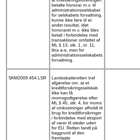
betalte honorar m.v. til
administrationsselskabet
for selskabets forvaltning,
kunne ikke føre til et
andet resultat, idet
honoraret m.v. ikke blev
betalt i forbindelse med
transaktioner omfattet af
ML § 13, stk. 1, nr. 11,
litra a-e, men for
administrationsselskabets
forvaltning.
SKM2009.454.LSR
Landsskatteretten traf
afgørelse om, at et
kreditforsikringsselskab
ikke kan få
momsgodtgørelse efter
ML § 45, stk. 4, for moms
af omkostninger afholdt til
brug for kreditforsikringer
i forbindelse med eksport
af varer til steder uden
for EU. Retten fandt på
baggrund af den
fremlagte