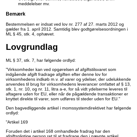
meddelelser mv.
Bemærk
Bestemmelsen er indsat ved lov nr. 277 af 27. marts 2012 og
gælder fra 1. april 2012. Samtidig blev godtgørelsesordningen i
ML § 45, stk. 4, ophævet.
Lovgrundlag
ML § 37, stk. 7, har følgende ordlyd:
"Virksomheder kan ved opgørelsen af afgiftstilsvaret som
indgående afgift fradrage afgiften efter denne lov for
virksomhedens indkøb m.v. af varer og ydelser, der udelukkende
anvendes til brug for virksomhedens leverancer omfattet af § 13,
stk. 1, nr. 10, og nr. 11, litra a-e, for så vidt ydelserne leveres til
aftagere uden for EU, eller når de pågældende transaktioner er
knyttet direkte til varer, som udføres til steder uden for EU."
Den bagvedliggende artikel i momssystemdirektivet har følgende
ordlyd:
"Artikel 169
Foruden det i artikel 168 omhandlede fradrag har den
afgiftspligtige person ret til at fradrage den i nævnte artikel