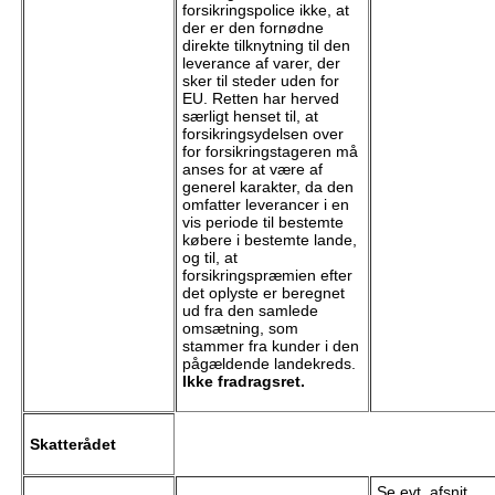
forsikringspolice ikke, at
der er den fornødne
direkte tilknytning til den
leverance af varer, der
sker til steder uden for
EU. Retten har herved
særligt henset til, at
forsikringsydelsen over
for forsikringstageren må
anses for at være af
generel karakter, da den
omfatter leverancer i en
vis periode til bestemte
købere i bestemte lande,
og til, at
forsikringspræmien efter
det oplyste er beregnet
ud fra den samlede
omsætning, som
stammer fra kunder i den
pågældende landekreds.
Ikke fradragsret.
Skatterådet
Se evt. afsnit