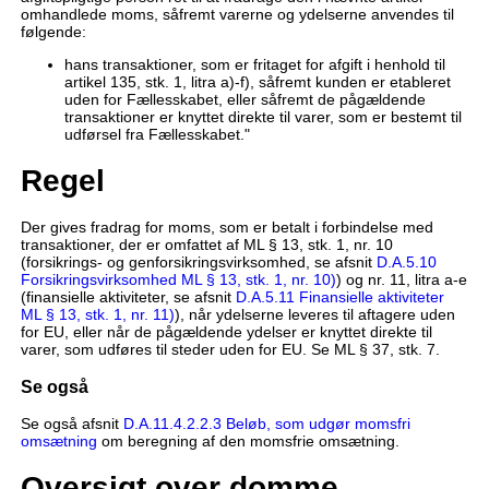
omhandlede moms, såfremt varerne og ydelserne anvendes til
følgende:
hans transaktioner, som er fritaget for afgift i henhold til
artikel 135, stk. 1, litra a)-f), såfremt kunden er etableret
uden for Fællesskabet, eller såfremt de pågældende
transaktioner er knyttet direkte til varer, som er bestemt til
udførsel fra Fællesskabet."
Regel
Der gives fradrag for moms, som er betalt i forbindelse med
transaktioner, der er omfattet af ML § 13, stk. 1, nr. 10
(forsikrings- og genforsikringsvirksomhed, se afsnit
D.A.5.10
Forsikringsvirksomhed ML § 13, stk. 1, nr. 10)
) og nr. 11, litra a-e
(finansielle aktiviteter, se afsnit
D.A.5.11 Finansielle aktiviteter
ML § 13, stk. 1, nr. 11)
), når ydelserne leveres til aftagere uden
for EU, eller når de pågældende ydelser er knyttet direkte til
varer, som udføres til steder uden for EU. Se ML § 37, stk. 7.
Se også
Se også afsnit
D.A.11.4.2.2.3 Beløb, som udgør momsfri
omsætning
om beregning af den momsfrie omsætning.
Oversigt over domme,