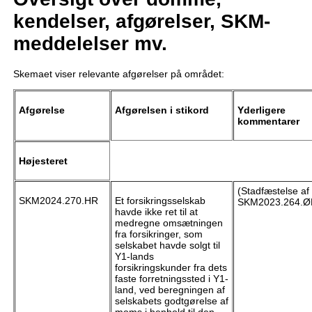
kendelser, afgørelser, SKM-
meddelelser mv.
Skemaet viser relevante afgørelser på området:
Afgørelse
Afgørelsen i stikord
Yderligere
kommentarer
Højesteret
(Stadfæstelse af
SKM2024.270.HR
Et forsikringsselskab
SKM2023.264.Ø
havde ikke ret til at
medregne omsætningen
fra forsikringer, som
selskabet havde solgt til
Y1-lands
forsikringskunder fra dets
faste forretningssted i Y1-
land, ved beregningen af
selskabets godtgørelse af
moms i henhold til den