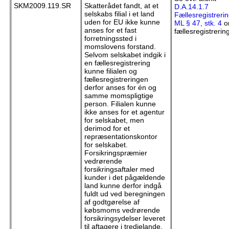
SKM2009.119.SR
Skatterådet fandt, at et
D.A.14.1.7
selskabs filial i et land
Fællesregistreri
uden for EU ikke kunne
ML § 47, stk. 4
o
anses for et fast
fællesregistrering
forretningssted i
momslovens forstand.
Selvom selskabet indgik i
en fællesregistrering
kunne filialen og
fællesregistreringen
derfor anses for én og
samme momspligtige
person. Filialen kunne
ikke anses for et agentur
for selskabet, men
derimod for et
repræsentationskontor
for selskabet.
Forsikringspræmier
vedrørende
forsikringsaftaler med
kunder i det pågældende
land kunne derfor indgå
fuldt ud ved beregningen
af godtgørelse af
købsmoms vedrørende
forsikringsydelser leveret
til aftagere i tredjelande,