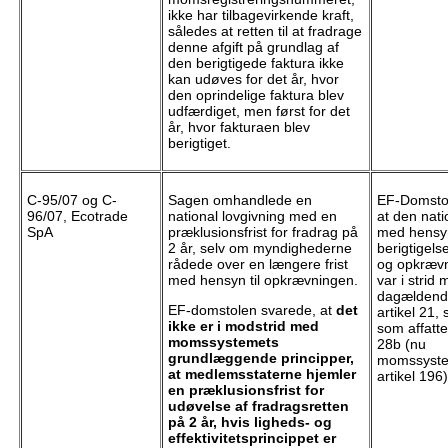
ikke har tilbagevirkende kraft,
således at retten til at fradrage
denne afgift på grundlag af
den berigtigede faktura ikke
kan udøves for det år, hvor
den oprindelige faktura blev
udfærdiget, men først for det
år, hvor fakturaen blev
berigtiget.
C-95/07 og C-
Sagen omhandlede en
EF-Domstol
96/07, Ecotrade
national lovgivning med en
at den nati
SpA
præklusionsfrist for fradrag på
med hensyn
2 år, selv om myndighederne
berigtigels
rådede over en længere frist
og opkræv
med hensyn til opkrævningen.
var i strid
dagældende
EF-domstolen svarede, at
det
artikel 21, s
ikke er i modstrid med
som affatte
momssystemets
28b (nu
grundlæggende principper,
momssystem
at medlemsstaterne hjemler
artikel 196)
en præklusionsfrist for
udøvelse af fradragsretten
på 2 år, hvis ligheds- og
effektivitetsprincippet er