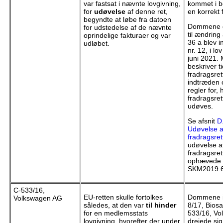
var fastsat i nævnte lovgivning,
kommet i b
for
udøvelse
af denne ret,
en korrekt 
begyndte at løbe fra datoen
Dommene g
for udstedelse af de nævnte
til ændring
oprindelige fakturaer og var
36 a blev i
udløbet.
nr. 12, i lo
juni 2021. 
beskriver t
fradragsret
indtræden 
regler for,
fradragsre
udøves.
Se afsnit
D
Udøvelse a
fradragsret
udøvelse a
fradragsret
ophævede s
SKM2019.6
C-533/16,
EU-retten skulle fortolkes
Dommene i
Volkswagen AG
således, at den var
til hinder
8/17, Biosa
for en medlemsstats
533/16, Vo
lovgivning, hvorefter der under
drejede si