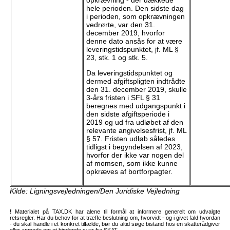
opkrævning - der dækkede
hele perioden. Den sidste dag
i perioden, som opkrævningen
vedrørte, var den 31.
december 2019, hvorfor
denne dato ansås for at være
leveringstidspunktet, jf. ML §
23, stk. 1 og stk. 5.
Da leveringstidspunktet og
dermed afgiftspligten indtrådte
den 31. december 2019, skulle
3-års fristen i SFL § 31
beregnes med udgangspunkt i
den sidste afgiftsperiode i
2019 og ud fra udløbet af den
relevante angivelsesfrist, jf. ML
§ 57. Fristen udløb således
tidligst i begyndelsen af 2023,
hvorfor der ikke var nogen del
af momsen, som ikke kunne
opkræves af bortforpagter.
Kilde: Ligningsvejledningen/Den Juridiske Vejledning
!
Materialet på TAX.DK har alene til formål at informere generelt om udvalgte
retsregler. Har du behov for at træffe beslutning om, hvorvidt - og i givet fald hvordan
- du skal handle i et konkret tilfælde, bør du altid søge bistand hos en skatterådgiver