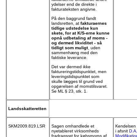
ydelser end de direkte i
fakturateksten angivne.
På den baggrund fandt
landsretten, at
fakturaernes
tidlige udstedelse kun
skete, for at K/S-erne kunne
opnå udbetaling af moms -
og dermed likviditet - så
tidligt som muligt
, uden
sammenhæng med den
faktiske leverance.
Det var dermed ikke
faktureringstidspunktet, men
leveringstidspunktet som
skulle lægges til grund ved
opgørelsen af momstilsvaret.
Se ML § 23, stk. 1.
Landsskatteretten
SKM2009.819.LSR
Sagen omhandlede et
Kendelsen 
nyetableret virksomheds
i afsnit
D.A
fradragsret for købsmoms af
Modifikatio