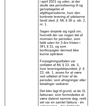
i april 2021 og uden, at der
skulle ske periodisering til og
genoptagelse af
afgiftsperioderne, hvor den
konkrete levering af ydelserne
fandt sted, jf. ML § 36 a, stk. 2,
nr. 1.
Sagen drejede sig også om,
hvorvidt der var nogen del af
momsen for perioden, som
faldt uden for 3-års fristen i
SFL § 31, og som
bortforpagter dermed ikke
kunne opkræve.
Forpagtningsaftalen var
omfattet af ML § 23, stk. 5,
hvor leveringstidspunktet, jf. §
23, stk. 1, anses for at være
ved udløbet af hver af de
perioder, som afregninger eller
betalinger vedrører.
Det blev lagt til grund, at de 31
fakturaer, som formodedes at
være dateret samme dag, reelt
set var en samlet faktura - én