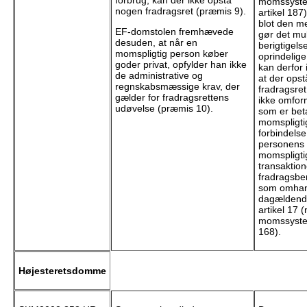
forbrug, kan der ikke opstå
momssystem
nogen fradragsret (præmis 9).
artikel 187
blot den m
EF-domstolen fremhævede
gør det mul
desuden, at når en
berigtigels
momspligtig person køber
oprindelige
goder privat, opfylder han ikke
kan derfor
de administrative og
at der opst
regnskabsmæssige krav, der
fradragsret
gælder for fradragsrettens
ikke omfo
udøvelse (præmis 10).
som er beta
momspligti
forbindels
personens 
momspligti
transaktione
fradragsbe
som omhand
dagældende
artikel 17 (
momssystem
168).
Højesteretsdomme