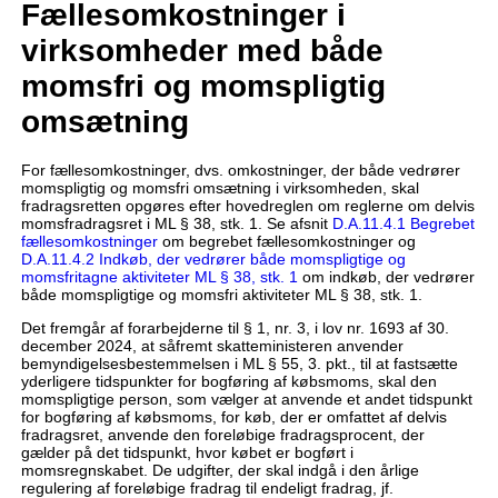
Fællesomkostninger i
virksomheder med både
momsfri og momspligtig
omsætning
For fællesomkostninger, dvs. omkostninger, der både vedrører
momspligtig og momsfri omsætning i virksomheden, skal
fradragsretten opgøres efter hovedreglen om reglerne om delvis
momsfradragsret i ML § 38, stk. 1. Se afsnit
D.A.11.4.1 Begrebet
fællesomkostninger
om begrebet fællesomkostninger og
D.A.11.4.2 Indkøb, der vedrører både momspligtige og
momsfritagne aktiviteter ML § 38, stk. 1
om indkøb, der vedrører
både momspligtige og momsfri aktiviteter ML § 38, stk. 1.
Det fremgår af forarbejderne til § 1, nr. 3, i lov nr. 1693 af 30.
december 2024, at såfremt skatteministeren anvender
bemyndigelsesbestemmelsen i ML § 55, 3. pkt., til at fastsætte
yderligere tidspunkter for bogføring af købsmoms, skal den
momspligtige person, som vælger at anvende et andet tidspunkt
for bogføring af købsmoms, for køb, der er omfattet af delvis
fradragsret, anvende den foreløbige fradragsprocent, der
gælder på det tidspunkt, hvor købet er bogført i
momsregnskabet. De udgifter, der skal indgå i den årlige
regulering af foreløbige fradrag til endeligt fradrag, jf.