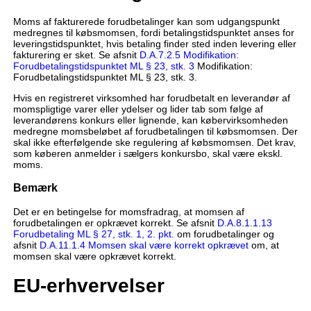
Moms af fakturerede forudbetalinger kan som udgangspunkt
medregnes til købsmomsen, fordi betalingstidspunktet anses for
leveringstidspunktet, hvis betaling finder sted inden levering eller
fakturering er sket. Se afsnit
D.A.7.2.5 Modifikation:
Forudbetalingstidspunktet ML § 23, stk. 3
Modifikation:
Forudbetalingstidspunktet ML § 23, stk. 3.
Hvis en registreret virksomhed har forudbetalt en leverandør af
momspligtige varer eller ydelser og lider tab som følge af
leverandørens konkurs eller lignende, kan købervirksomheden
medregne momsbeløbet af forudbetalingen til købsmomsen. Der
skal ikke efterfølgende ske regulering af købsmomsen. Det krav,
som køberen anmelder i sælgers konkursbo, skal være ekskl.
moms.
Bemærk
Det er en betingelse for momsfradrag, at momsen af
forudbetalingen er opkrævet korrekt. Se afsnit
D.A.8.1.1.13
Forudbetaling ML § 27, stk. 1, 2. pkt.
om forudbetalinger og
afsnit
D.A.11.1.4 Momsen skal være korrekt opkrævet
om, at
momsen skal være opkrævet korrekt.
EU-erhvervelser