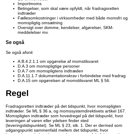
Importmoms
Betingelser, som skal være opfyldt, når fradragsretten
indtræder
Fællesomkostninger i virksomheder med både momsfri og
momspligtig omsætning
Oversigt over domme, kendelser, afgørelser, SKM-
meddelelser mv.
Se også
Se også afsnit
A.B.4.2.1.1 om opgørelse af momstilsvaret
D.A.3 om momspligtige personer
D.A.7 om momspligtens indtræden
D.A.11.1.7 dokumentationskrav i forbindelse med fradrag
D.A.15 om opgørelsen af momstilsvaret ML § 56.
Regel
Fradragsretten indtræder på det tidspunkt, hvor momspligten
indtræder. Se ML § 36 a, og momssystemdirektivets artikel 167.
Momspligten indtræder som hovedregel på det tidspunkt, hvor
leveringen af varen eller ydelsen finder sted
(leveringstidspunktet). Se ML § 23, stk. 1. Der er dermed som
udgangspunkt sammenfald mellem det tidspunkt, hvor