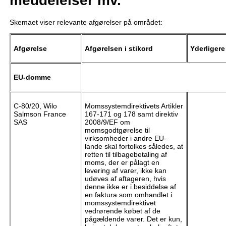
meddelelser mv.
Skemaet viser relevante afgørelser på området:
Afgørelse
Afgørelsen i stikord
Yderliger
EU-domme
C-80/20, Wilo
Momssystemdirektivets Artikler
Salmson France
167-171 og 178 samt direktiv
SAS
2008/9/EF om
momsgodtgørelse til
virksomheder i andre EU-
lande skal fortolkes således, at
retten til tilbagebetaling af
moms, der er pålagt en
levering af varer, ikke kan
udøves af aftageren, hvis
denne ikke er i besiddelse af
en faktura som omhandlet i
momssystemdirektivet
vedrørende købet af de
pågældende varer. Det er kun,