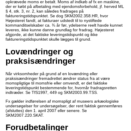
opkrævede moms er betalt. Moms af indkøb af fx en maskine,
der er købt på afbetaling med ejendomsforbehold, jf. herved ML
§ 4, stk. 3, nr. 2, kan således fradrages på
faktureringstidspunktet. Se dog SKM2002.358.HR, hvor
Højesteret fandt, at fakturaer udstedt til to nystiftede
kommanditselskaber ca. ¾ år før, ydelserne reelt havde kunnet
leveres, ikke kunne danne grundlag for fradrag. Højesteret
afgjorde, at det faktiske leveringstidspunkt og ikke
faktureringstidspunktet skulle lægges til grund.
Lovændringer og
praksisændringer
Når virksomheder på grund af en lovændring eller
praksisændringer fremadrettet ændrer status fra at være
momspligtige til momsfrie eller omvendt, er det faktiske
leveringstidspunkt bestemmende for, hvornår fradragsretten
indtræder. Se TfS1997, 449 og SKM2003.99.TSS.
Fx gælder indførelsen af momspligt af museers arkæologiske
undersøgelser for undersøgelser, der rent faktisk gennemføres
(afsluttes) den 1. april 2007 eller senere. Se
SKM2007.220.SKAT.
Forudbetalinger