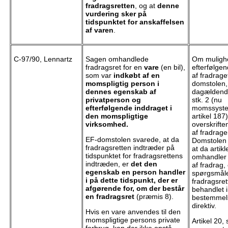
fradragsretten
, og at
denne
vurdering sker på
tidspunktet for anskaffelsen
af varen
.
C-97/90, Lennartz
Sagen omhandlede
Om muligh
fradragsret for en
vare
(en bil),
efterfølgen
som var
indkøbt af en
af fradrage
momspligtig person i
domstolen,
dennes egenskab af
dagældende
privatperson og
stk. 2 (nu
efterfølgende inddraget i
momssystem
den momspligtige
artikel 187
virksomhed.
overskrifte
af fradrage
EF-domstolen svarede, at da
Domstolen 
fradragsretten indtræder på
at da artik
tidspunktet for fradragsrettens
omhandler 
indtræden, er
det den
af fradrag, 
egenskab en person handler
spørgsmål
i på dette tidspunkt, der er
fradragsre
afgørende for, om der består
behandlet 
en fradragsret
(præmis 8).
bestemmels
direktiv.
Hvis en vare anvendes til den
momspligtige persons private
Artikel 20, 