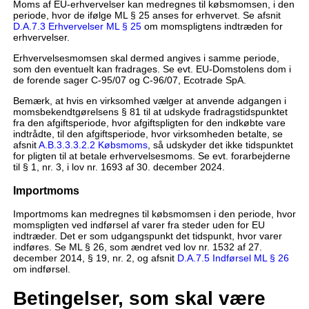
Moms af EU-erhvervelser kan medregnes til købsmomsen, i den
periode, hvor de ifølge ML § 25 anses for erhvervet. Se afsnit
D.A.7.3 Erhvervelser ML § 25
om momspligtens indtræden for
erhvervelser.
Erhvervelsesmomsen skal dermed angives i samme periode,
som den eventuelt kan fradrages. Se evt. EU-Domstolens dom i
de forende sager C-95/07 og C-96/07, Ecotrade SpA.
Bemærk, at hvis en virksomhed vælger at anvende adgangen i
momsbekendtgørelsens § 81 til at udskyde fradragstidspunktet
fra den afgiftsperiode, hvor afgiftspligten for den indkøbte vare
indtrådte, til den afgiftsperiode, hvor virksomheden betalte, se
afsnit
A.B.3.3.3.2.2 Købsmoms
, så udskyder det ikke tidspunktet
for pligten til at betale erhvervelsesmoms. Se evt. forarbejderne
til § 1, nr. 3, i lov nr. 1693 af 30. december 2024.
Importmoms
Importmoms kan medregnes til købsmomsen i den periode, hvor
momspligten ved indførsel af varer fra steder uden for EU
indtræder. Det er som udgangspunkt det tidspunkt, hvor varer
indføres. Se ML § 26, som ændret ved lov nr. 1532 af 27.
december 2014, § 19, nr. 2, og afsnit
D.A.7.5 Indførsel ML § 26
om indførsel.
Betingelser, som skal være