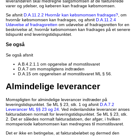
leverandøren skal medregne salgsmomsen af de fakturerede
varer og ydelser, og køberen kan fradrage købsmomsen.
Se afsnit
D.A.11.2.2 Hvornår kan købsmomsen fradrages?
, om
hvornår købsmomsen kan fradrages, og afsnit
D.A.11.2.4
Udøvelse af fradragsretten
om udøvelse af fradragsretten for en
beskrivelse af, hvornår købsmomsen kan fradrages på et senere
tidspunkt end leveringstidspunktet.
Se også
Se også afsnit
A.B.4.2.1.1 om opgørelse af momstilsvaret
D.A.7 om momspligtens indtræden
D.A.15 om opgørelsen af momstilsvaret ML § 56.
Almindelige leverancer
Momspligten for almindelige leverancer indtræder på
leveringstidspunktet. Se ML § 23, stk. 1 og afsnit
D.A.7.2
Leverancer ML §§ 23 og 24
. Ved indenlandske leverancer anses
fakturadatoen normalt for leveringstidspunktet. Se ML § 23, stk.
2. Det er således normalt fakturadatoen, der afgør, i hvilken
momsperiode købsmomsen kan medregnes til momstilsvaret.
Det er ikke en betingelse, at fakturabeløbet og dermed den