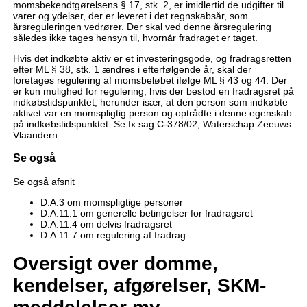
momsbekendtgørelsens § 17, stk. 2, er imidlertid de udgifter til
varer og ydelser, der er leveret i det regnskabsår, som
årsreguleringen vedrører. Der skal ved denne årsregulering
således ikke tages hensyn til, hvornår fradraget er taget.
Hvis det indkøbte aktiv er et investeringsgode, og fradragsretten
efter ML § 38, stk. 1 ændres i efterfølgende år, skal der
foretages regulering af momsbeløbet ifølge ML § 43 og 44. Der
er kun mulighed for regulering, hvis der bestod en fradragsret på
indkøbstidspunktet, herunder især, at den person som indkøbte
aktivet var en momspligtig person og optrådte i denne egenskab
på indkøbstidspunktet. Se fx sag C-378/02, Waterschap Zeeuws
Vlaandern.
Se også
Se også afsnit
D.A.3 om momspligtige personer
D.A.11.1 om generelle betingelser for fradragsret
D.A.11.4 om delvis fradragsret
D.A.11.7 om regulering af fradrag.
Oversigt over domme,
kendelser, afgørelser, SKM-