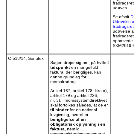
fradragsre
udøves.
Se afsnit
D
Udøvelse a
fradragsret
udøvelse a
fradragsret
ophævede s
SKM2019.6
C-518/14, Senatex
Sagen drejer sig om, på hvilket
tidspunkt
en mangelfuld
faktura, der berigtiges, kan
danne grundlag for
momsfradrag.
Artikel 167, artikel 178, litra a),
artikel 179 og artikel 226,
nr. 3), i momssystemdirektivet
skal fortolkes således, at de er
til hinder
for en national
lovgivning, hvorefter
berigtigelse af en
obligatorisk oplysning i en
faktura
, nemlig
momsregistreringsnummeret,