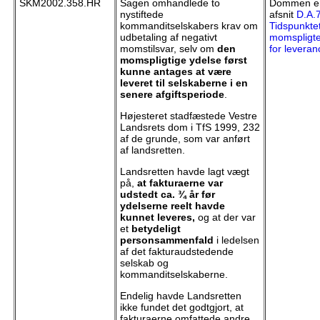
SKM2002.358.HR
Sagen omhandlede to
Dommen er 
nystiftede
afsnit
D.A.7
kommanditselskabers krav om
Tidspunktet
udbetaling af negativt
momspligte
momstilsvar, selv om
den
for leveran
momspligtige
ydelse først
kunne antages at være
leveret til selskaberne i en
senere afgiftsperiode
.
Højesteret stadfæstede Vestre
Landsrets dom i TfS 1999, 232
af de grunde, som var anført
af landsretten.
Landsretten havde lagt vægt
på,
at fakturaerne var
udstedt ca. ¾ år før
ydelserne reelt havde
kunnet leveres,
og at der var
et
betydeligt
personsammenfald
i ledelsen
af det fakturaudstedende
selskab og
kommanditselskaberne.
Endelig havde Landsretten
ikke fundet det godtgjort, at
fakturaerne omfattede andre