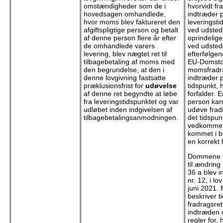
omstændigheder som de i
hvorvidt fr
hovedsagen omhandlede,
indtræder 
hvor moms blev faktureret den
leveringsti
afgiftspligtige person og betalt
ved udsted
af denne person flere år efter
oprindelige
de omhandlede varers
ved udsted
levering, blev nægtet ret til
efterfølgen
tilbagebetaling af moms med
EU-Domstol
den begrundelse, at den i
momsfradr
denne lovgivning fastsatte
indtræder 
præklusionsfrist for
udøvelse
tidspunkt, 
af denne ret begyndte at løbe
forfalder. E
fra leveringstidspunktet og var
person kan
udløbet inden indgivelsen af
udøve fradr
tilbagebetalingsanmodningen.
det tidspun
vedkomme
kommet i b
en korrekt 
Dommene g
til ændring
36 a blev i
nr. 12, i lo
juni 2021. 
beskriver t
fradragsret
indtræden 
regler for,