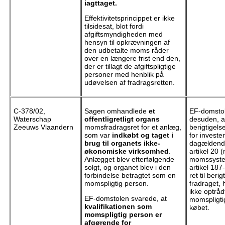
iagttaget.
Effektivitetsprincippet er ikke
tilsidesat, blot fordi
afgiftsmyndigheden med
hensyn til opkrævningen af
den udbetalte moms råder
over en længere frist end den,
der er tillagt de afgiftspligtige
personer med henblik på
udøvelsen af fradragsretten.
C-378/02,
Sagen omhandlede
et
EF-domsto
Waterschap
offentligretligt organs
desuden, a
Zeeuws Vlaandern
momsfradragsret for et anlæg,
berigtigels
som var
indkøbt og taget i
for investe
brug til organets ikke-
dagældende
økonomiske virksomhed
.
artikel 20 (
Anlægget blev efterfølgende
momssystem
solgt, og organet blev i den
artikel 187
forbindelse betragtet som en
ret til berig
momspligtig person.
fradraget, 
ikke optrå
EF-domstolen svarede, at
momspligti
kvalifikationen som
købet.
momspligtig person er
afgørende for