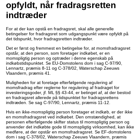
opfyldt, når fradragsretten
indtræder
For at der kan opstå en fradragsret, skal alle generelle
betingelser for fradragsret som udgangspunkt være opfyldt på
det tidspunkt, hvor fradragsretten indtræder.
Det er først og fremmest en betingelse for, at momsfradragsret
opstår, at den person, som foretager indkøbet, er en
momspligtig person og optræder i denne egenskab på
indkøbstidspunktet. Se EU-Domstolens dom i sag C-97/90,
Lennartz, præmis 8-11 og C-378/02, Waterschap Zeeuws
Vlaandern, præmis 41.
Muligheden for at foretage efterfølgende regulering af
momsfradrag efter reglerne for regulering af fradraget for
investeringsgoder, jf. ML §§ 43-44, er betinget af, at der bestod
en fradragsret allerede på tidspunktet for fradragsrettens
indtræden. Se sag C-97/90, Lennartz, præmis 11-12.
Hvis en ikke-momspligtig person foretager et indkøb, er der ikke
en momsfradragsret ved indkøbet. Den omstændighed, at
personen efterfølgende skifter status til momspligtig person og
anvender det indkøbte gode til momspligtig virksomhed, kan ikke
medføre, at der opstår en momsfradragsret. Se EF-domstolens
dom i sag C-378/02, Waterschap Zeeuws Vlaandern, præmis