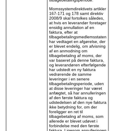
tilbagebetalingsperiode.
Momssystemdirektivets artikler
167-171 og 178 samt direktiv
2008/9 skal fortolkes således,
at hvis en leverandør foretager
ensidig annullation af en
faktura, efter at
tilbagebetalingsmedlemsstaten
har vedtaget en afgørelse, der
er blevet endelig, om afvisning
af en anmodning om
tilbagebetaling af moms, der
var baseret på denne faktura,
og leverandøren efterfølgende
har udstedt en ny faktura
vedrørende de samme
leveringer i en senere
tilbagebetalingsperiode, uden
at disse leveringer har været
anfægtet, så har annulleringen
af den første faktura og
udstedelsen af den nye faktura
ikke betydning for, om der
foreligger en ret til
tilbagebetaling af moms, som
allerede er blevet udøvet i
forbindelse med den første
faktura. Ligesom annulleringen