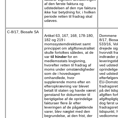
af den første faktura og
udstedelsen af den nye faktura
ikke har betydning for, i hvilken
periode retten til fradrag skal
udøves.
C-8/17, Biosafe SA
Artikel 63, 167, 168, 178-180,
Dommene i
182 og 219 i
8/17, Biosa
momssystemdirektivet samt
533/16, Vo
princippet om afgiftsneutralitet
drejede si
skulle fortolkes således, at de
hvorvidt fr
var
til hinder
for en
indtræder 
medlemsstats lovgivning,
leveringsti
hvorefter retten til fradrag af
ved udsted
moms under omstændigheder
oprindelige
som de i hovedsagen
ved udsted
omhandlede, hvor
efterfølgen
supplerende moms efter en
EU-Domstol
efteropkrævning var blevet
fradragsret
betalt til staten og havde været
på det tids
genstand for dokumenter til
afgiften for
berigtigelse af de oprindelige
afgiftsplig
fakturaer flere år efter
dog først 
leveringen af de pågældende
fradragsret
varer, blev nægtet med den
tidspunkt, 
begrundelse, at den frist, der
vedkomme