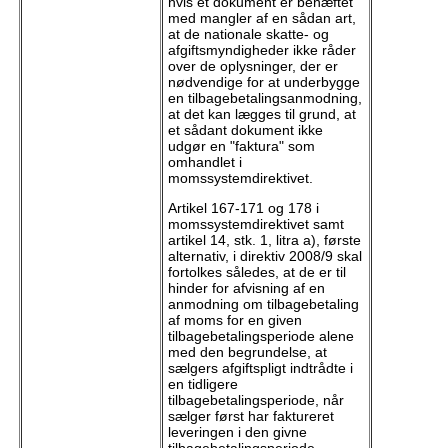
hvis et dokument er behæftet
med mangler af en sådan art,
at de nationale skatte- og
afgiftsmyndigheder ikke råder
over de oplysninger, der er
nødvendige for at underbygge
en tilbagebetalingsanmodning,
at det kan lægges til grund, at
et sådant dokument ikke
udgør en "faktura" som
omhandlet i
momssystemdirektivet.
Artikel 167-171 og 178 i
momssystemdirektivet samt
artikel 14, stk. 1, litra a), første
alternativ, i direktiv 2008/9 skal
fortolkes således, at de er til
hinder for afvisning af en
anmodning om tilbagebetaling
af moms for en given
tilbagebetalingsperiode alene
med den begrundelse, at
sælgers afgiftspligt indtrådte i
en tidligere
tilbagebetalingsperiode, når
sælger først har faktureret
leveringen i den givne