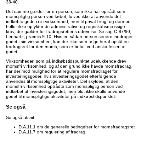
38-40.
Det samme gælder for en person, som ikke har optrådt som
momspligtig person ved købet, fx ved ikke at anvende det
indkøbte gode i sin virksomhed, men til privat brug, og dermed
heller ikke opfylder de administrative og regnskabsmæssige
krav, der gælder for fradragsrettens udøvelse. Se sag C-97/90,
Lennartz, præmis 9-10. Hvis en sådan person senere inddrager
godet i sin virksomhed, kan der ikke som følge heraf opstå en
fradragsret for den moms, som er betalt ved anskaffelsen af
godet.
Virksomheder, som på indkøbstidspunktet udelukkende drev
momsfri virksomhed, og af den grund ikke havde momsfradrag,
har derimod mulighed for at regulere momsfradraget for
investeringsgoder, hvis investeringsgodet efterfølgende
anvendes til momspligtige aktiviteter. Det skyldes, at den
momsfri virksomhed optrådte som momspligtig person ved
indkøbet af investeringsgodet, men blot ikke skulle anvende
godet til momspligtige aktiviteter på indkøbstidspunktet.
Se også
Se også afsnit
D.A.11.1 om de generelle betingelser for momsfradragsret
D.A.11.7 om regulering af fradrag.