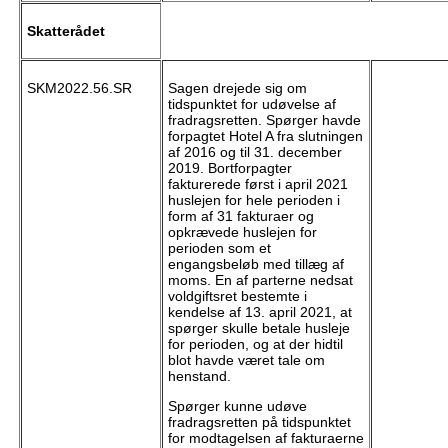
Skatterådet
SKM2022.56.SR
Sagen drejede sig om
tidspunktet for udøvelse af
fradragsretten. Spørger havde
forpagtet Hotel A fra slutningen
af 2016 og til 31. december
2019. Bortforpagter
fakturerede først i april 2021
huslejen for hele perioden i
form af 31 fakturaer og
opkrævede huslejen for
perioden som et
engangsbeløb med tillæg af
moms. En af parterne nedsat
voldgiftsret bestemte i
kendelse af 13. april 2021, at
spørger skulle betale husleje
for perioden, og at der hidtil
blot havde været tale om
henstand.
Spørger kunne udøve
fradragsretten på tidspunktet
for modtagelsen af fakturaerne