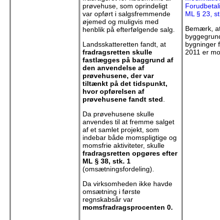
prøvehuse, som oprindeligt
Forudbetal
var opført i salgsfremmende
ML § 23, st
øjemed og muligvis med
Bemærk, at
henblik på efterfølgende salg.
byggegrun
Landsskatteretten fandt, at
bygninger f
fradragsretten skulle
2011 er mo
fastlægges på baggrund af
den anvendelse af
prøvehusene, der var
tiltænkt på det tidspunkt,
hvor opførelsen af
prøvehusene fandt sted
.
Da prøvehusene skulle
anvendes til at fremme salget
af et samlet projekt, som
indebar både momspligtige og
momsfrie aktiviteter, skulle
fradragsretten opgøres efter
ML § 38, stk. 1
(omsætningsfordeling).
Da virksomheden ikke havde
omsætning i første
regnskabsår var
momsfradragsprocenten 0.