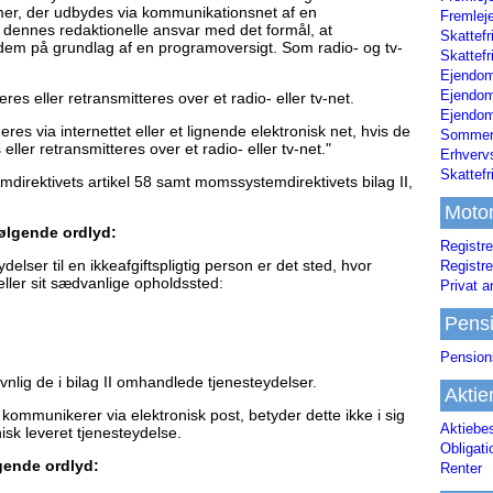
mmer, der udbydes via kommunikationsnet af en
Fremleje
dennes redaktionelle ansvar med det formål, at
Skattefr
 dem på grundlag af en programoversigt. Som radio- og tv-
Skattefr
Ejendom
Ejendo
es eller retransmitteres over et radio- eller tv-net.
Ejendom
res via internettet eller et lignende elektronisk net, hvis de
Sommerh
ller retransmitteres over et radio- eller tv-net."
Erhverv
Skattef
rektivets artikel 58 samt momssystemdirektivets bilag II,
Moto
følgende ordlyd:
Registre
lser til en ikkeafgiftspligtig person er det sted, hvor
Registre
eller sit sædvanlige opholdssted:
Privat a
Pens
Pension
vnlig de i bilag II omhandlede tjenesteydelser.
Aktie
ommunikerer via elektronisk post, betyder dette ikke i sig
Aktiebe
isk leveret tjenesteydelse.
Obligat
gende ordlyd:
Renter