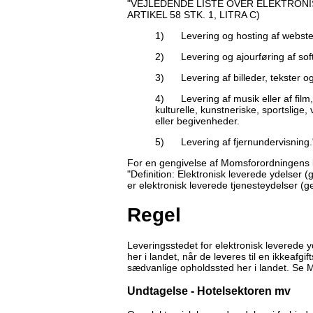
"VEJLEDENDE LISTE OVER ELEKTRON
ARTIKEL 58 STK. 1, LITRA C)
1) Levering og hosting af websted
2) Levering og ajourføring af sof
3) Levering af billeder, tekster og 
4) Levering af musik eller af film, 
kulturelle, kunstneriske, sportslig
eller begivenheder.
5) Levering af fjernundervisning.
For en gengivelse af Momsforordningens b
"Definition: Elektronisk leverede ydelser 
er elektronisk leverede tjenesteydelser (
Regel
Leveringsstedet for elektronisk leverede y
her i landet, når de leveres til en ikkeafgif
sædvanlige opholdssted her i landet. Se ML
Undtagelse - Hotelsektoren mv