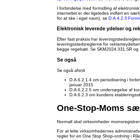
I forbindelse med formidling af elektronisk
internettet er der ligeledes indført en sæ
for at ske i eget navn), se
D.A.4.2.3 Formi
Elektronisk leverede ydelser og re
Efter fast praksis har leveringsstedsregler
leveringsstedsreglerne for reklameydelser 
begge regelsæt. Se SKM2024.331.SR og
Se også
Se også afsnit
D.A.6.2.1.4 om periodisering i forb
januar 2015
D.A.6.2.2.5 om undersøgelse af ku
D.A.6.2.3 om kundens etableringss
One-Stop-Moms sær
Normalt skal virksomheder momsregistrere
For at lette virksomhedernes administrativ
regler for en One Stop Shop-ordning i Råd