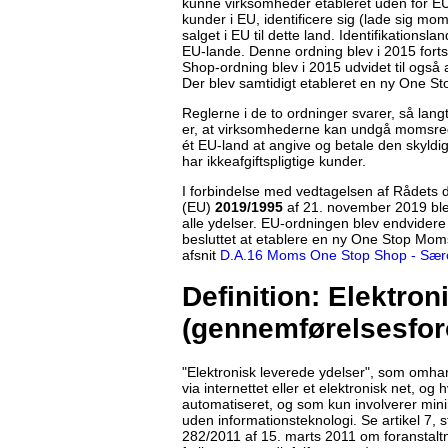
kunne virksomheder etableret uden for EU, 
kunder i EU, identificere sig (lade sig mo
salget i EU til dette land. Identifikations
EU-lande. Denne ordning blev i 2015 fort
Shop-ordning blev i 2015 udvidet til også 
Der blev samtidigt etableret en ny One Sto
Reglerne i de to ordninger svarer, så langt
er, at virksomhederne kan undgå momsregis
ét EU-land at angive og betale den skyldi
har ikkeafgiftspligtige kunder.
I forbindelse med vedtagelsen af Rådets d
(EU)
2019/1995
af 21. november 2019 blev
alle ydelser. EU-ordningen blev endvidere u
besluttet at etablere en ny One Stop Mom
afsnit
D.A.16 Moms One Stop Shop - Særor
Definition: Elektron
(gennemførelsesfor
"Elektronisk leverede ydelser", som omhan
via internettet eller et elektronisk net, o
automatiseret, og som kun involverer min
uden informationsteknologi. Se artikel 7, 
282/2011 af 15. marts 2011 om foranstaltn