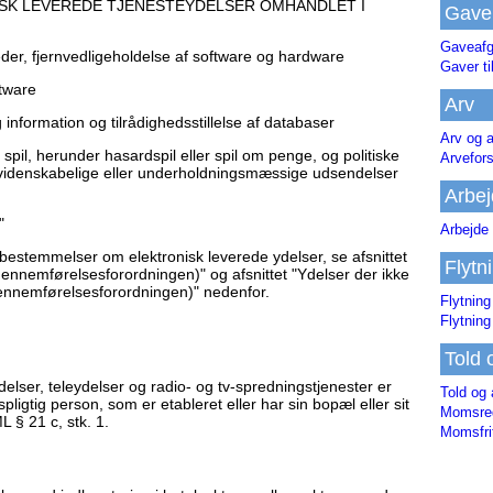
ISK LEVEREDE TJENESTEYDELSER OMHANDLET I
Gave
Gaveafg
er, fjernvedligeholdelse af software og hardware
Gaver ti
tware
Arv
information og tilrådighedsstillelse af databaser
Arv og a
spil, herunder hasardspil eller spil om penge, og politiske
Arvefor
e, videnskabelige eller underholdningsmæssige udsendelser
Arbej
"
Arbejde 
estemmelser om elektronisk leverede ydelser, se afsnittet
Flytn
(gennemførelsesforordningen)" og afsnittet "Ydelser der ikke
gennemførelsesforordningen)" nedenfor.
Flytning
Flytning
Told 
delser, teleydelser og radio- og tv-spredningstjenester er
Told og 
tspligtig person, som er etableret eller har sin bopæl eller sit
Momsreg
 § 21 c, stk. 1.
Momsfri