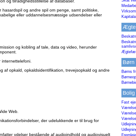
Skat ve
ion og tilrådighedsstillelse af databaser.
Medarbe
er hasardspil og andre spil om penge, samt politiske,
Virksom
enskabelige eller uddannelsesmæssige udsendelser eller
Kapital
Ægte
Beskatn
Beskatn
samliv
smission og kobling af tale, data og video, herunder
Ægtefæl
omponent.
 internettelefoni.
Børn
ng af opkald, opkaldsidentifikation, trevejsopkald og andre
Børns fr
Børneop
Børnebi
Bolig
Fast ej
Værelses
 Wide Web.
Værelses
Værelses
ikationsforbindelser, der udelukkende er til brug for
Udlejnin
Udlejnin
mfatter ydelser bestående af audioindhold og audiovisuelt
Fremleje