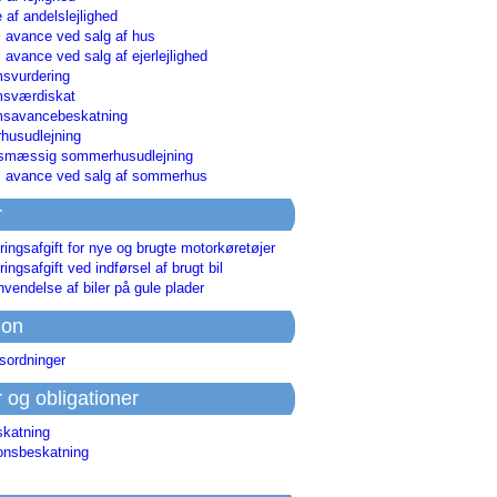
 af andelslejlighed
i avance ved salg af hus
i avance ved salg af ejerlejlighed
svurdering
msværdiskat
savancebeskatning
usudlejning
smæssig sommerhusudlejning
ri avance ved salg af sommerhus
r
ringsafgift for nye og brugte motorkøretøjer
ringsafgift ved indførsel af brugt bil
nvendelse af biler på gule plader
ion
sordninger
r og obligationer
skatning
ionsbeskatning