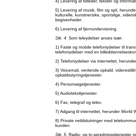
4) Levering af billeder, tekster og informat
5) Levering af musik, film og spil, herund
kulturelle, kunstneriske, sportslige, vid
begivenheder.
6) Levering af fjernundervisning.
Stk. 4.
Som teleydelser anses især:
1) Faste og mobile telefoniydelser til tran
telefoniydelser med en billeddannelsesk
2) Telefoniydelser via internettet, herunder
3) Voicemail, ventende opkald, viderestilli
opkaldsstyringstjenester.
4) Personsøgetjenester.
5) Audioteksttjenester.
6) Fax, telegraf og telex.
7) Adgang til internettet, herunder World
8) Private nettilslutninger med telekommun
kunden.
Stk. 5.
Radio- og tv-spredningstjenester o