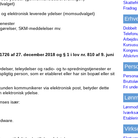
Skattefr
dvalget)
Fradrag 
 og elektronisk leverede ydelser (momsudvalget)
Erhve
jenester
fgørelser, SKM-meddelelser mv.
Dobbelt
Telefonu
Arbejds
Kursusu
Kongres-
 1726 af 27. december 2018 og § 1 i lov nr. 810 af 9. juni
Afskrivn
Pers
ydelser, teleydelser og radio- og tv-spredningstjenester er
tspligtig person, som er etableret eller har sin bopæl eller sit
Persona
Bruttol
Fri unde
unden kommunikerer via elektronisk post, betyder dette
n elektronisk ydelse.
Lønm
nses især:
Lønmodt
Iværksæ
Etabler
rdware.
Virk