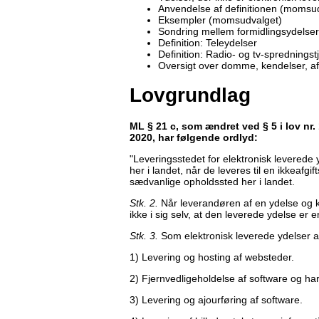
Anvendelse af definitionen (momsu
Eksempler (momsudvalget)
Sondring mellem formidlingsydelser
Definition: Teleydelser
Definition: Radio- og tv-spredningst
Oversigt over domme, kendelser, a
Lovgrundlag
ML § 21 c
, som ændret ved § 5 i lov nr.
2020, har følgende ordlyd:
"Leveringsstedet for elektronisk leverede 
her i landet, når de leveres til en ikkeafgif
sædvanlige opholdssted her i landet.
Stk. 2.
Når leverandøren af en ydelse og k
ikke i sig selv, at den leverede ydelse er e
Stk. 3.
Som elektronisk leverede ydelser a
1) Levering og hosting af websteder.
2) Fjernvedligeholdelse af software og ha
3) Levering og ajourføring af software.