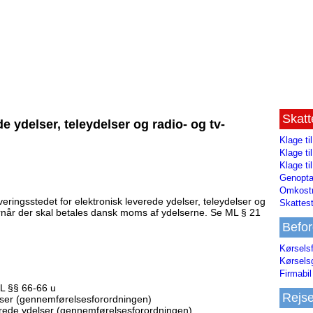
Skat
e ydelser, teleydelser og radio- og tv-
Klage ti
Klage t
Klage ti
Genopta
Omkostn
veringsstedet for elektronisk leverede ydelser, teleydelser og
Skattest
ornår der skal betales dansk moms af ydelserne. Se ML § 21
Befor
Kørsels
Kørsels
Firmabil 
 §§ 66-66 u
Rejs
elser (gennemførelsesforordningen)
verede ydelser (gennemførelsesforordningen)