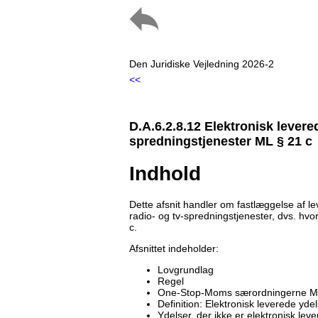
Den Juridiske Vejledning 2026-2
<<
D.A.6.2.8.12 Elektronisk levered
spredningstjenester ML § 21 c
Indhold
Dette afsnit handler om fastlæggelse af le
radio- og tv-spredningstjenester, dvs. hv
c.
Afsnittet indeholder:
Lovgrundlag
Regel
One-Stop-Moms særordningerne ML
Definition: Elektronisk leverede yd
Ydelser, der ikke er elektronisk le