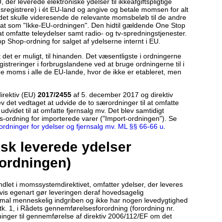
der leverede elektroniske ydelser til ikkeafgiftspligtige
msregistrere) i ét EU-land og angive og betale momsen for alt
landet skulle videresende de relevante momsbeløb til de andre
sat som "Ikke-EU-ordningen". Den hidtil gældende One Stop
at omfatte teleydelser samt radio- og tv-spredningstjenester.
p Shop-ordning for salget af ydelserne internt i EU.
 det er muligt, til hinanden. Det væsentligste i ordningerne
treringer i forbrugslandene ved at bruge ordningerne til i
ge moms i alle de EU-lande, hvor de ikke er etableret, men
irektiv (EU)
2017/2455
af 5. december 2017 og direktiv
 det vedtaget at udvide de to særordninger til at omfatte
dvidet til at omfatte fjernsalg mv. Det blev samtidigt
s-ordning for importerede varer ("Import-ordningen"). Se
dninger for ydelser og fjernsalg mv. ML §§ 66-66 u
.
isk leverede ydelser
ordningen)
dlet i momssystemdirektivet, omfatter ydelser, der leveres
g hvis egenart gør leveringen deraf hovedsagelig
imal menneskelig indgriben og ikke har nogen levedygtighed
stk. 1, i Rådets gennemførelsesforordning (forordning nr.
inger til gennemførelse af direktiv 2006/112/EF om det