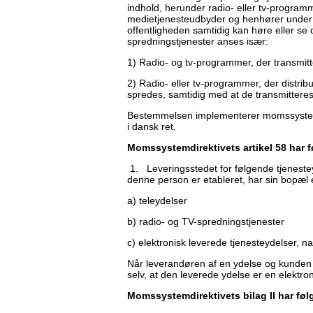
indhold, herunder radio- eller tv-progra
medietjenesteudbyder og henhører under 
offentligheden samtidig kan høre eller se
spredningstjenester anses især:
1) Radio- og tv-programmer, der transmitter
2) Radio- eller tv-programmer, der distribue
spredes, samtidig med at de transmitteres e
Bestemmelsen implementerer momssystemdi
i dansk ret.
Momssystemdirektivets
artikel 58 har 
1. Leveringsstedet for følgende tjenesteyde
denne person er etableret, har sin bopæl 
a) teleydelser
b) radio- og TV-spredningstjenester
c) elektronisk leverede tjenesteydelser, na
Når leverandøren af en ydelse og kunden k
selv, at den leverede ydelse er en elektron
Momssystemdirektivets bilag II har føl