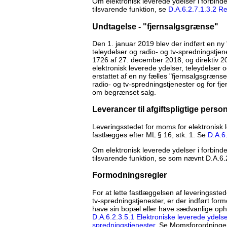
Om elektronisk leverede ydelser i forbinde
tilsvarende funktion, se
D.A.6.2.7.1.3.2 Re
Undtagelse - "fjernsalgsgrænse"
Den 1. januar 2019 blev der indført en ny 
teleydelser og radio- og tv-spredningstjene
1726 af 27. december 2018, og direktiv 20
elektronisk leverede ydelser, teleydelser o
erstattet af en ny fælles "fjernsalgsgrænse
radio- og tv-spredningstjenester og for fje
om begrænset salg.
Leverancer til afgiftspligtige perso
Leveringsstedet for moms for elektronisk l
fastlægges efter ML § 16, stk. 1. Se
D.A.6.
Om elektronisk leverede ydelser i forbinde
tilsvarende funktion, se som nævnt D.A.6.2
Formodningsregler
For at lette fastlæggelsen af leveringssted
tv-spredningstjenester, er der indført for
have sin bopæl eller have sædvanlige oph
D.A.6.2.3.5.1 Elektroniske leverede ydelse
spredningstjenester
. Se Momsforordningens