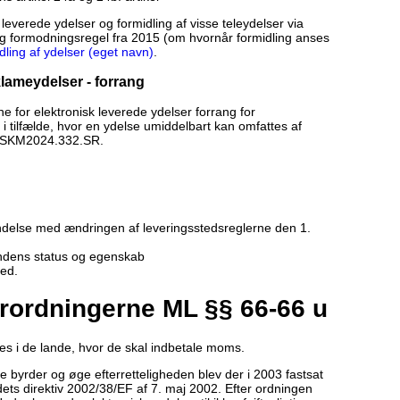
 leverede ydelser og formidling af visse teleydelser via
rlig formodningsregel fra 2015 (om hvornår formidling anses
dling af ydelser (eget navn)
.
klameydelser - forrang
ne for elektronisk leverede ydelser forrang for
i tilfælde, hvor en ydelse umiddelbart kan omfattes af
 SKM2024.332.SR.
indelse med ændringen af leveringsstedsreglerne den 1.
ndens status og egenskab
ted.
ordningerne ML §§ 66-66 u
s i de lande, hvor de skal indbetale moms.
e byrder og øge efterretteligheden blev der i 2003 fastsat
ets direktiv 2002/38/EF af 7. maj 2002. Efter ordningen