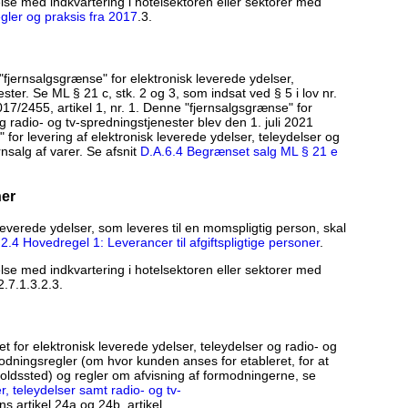
lse med indkvartering i hotelsektoren eller sektorer med
gler og praksis fra 2017
.3.
"fjernsalgsgrænse" for elektronisk leverede ydelser,
ster. Se ML § 21 c, stk. 2 og 3, som indsat ved § 5 i lov nr.
17/2455, artikel 1, nr. 1. Denne "fjernsalgsgrænse" for
g radio- og tv-spredningstjenester blev den 1. juli 2021
" for levering af elektronisk leverede ydelser, teleydelser og
rnsalg af varer. Se afsnit
D.A.6.4 Begrænset salg ML § 21 e
ner
everede ydelser, som leveres til en momspligtig person, skal
2.4 Hovedregel 1: Leverancer til afgiftspligtige personer
.
lse med indkvartering i hotelsektoren eller sektorer med
.7.1.3.2.3.
et for elektronisk leverede ydelser, teleydelser og radio- og
modningsregler (om hvor kunden anses for etableret, for at
oldssted) og regler om afvisning af formodningerne, se
r, teleydelser samt radio- og tv-
 artikel 24a og 24b. artikel