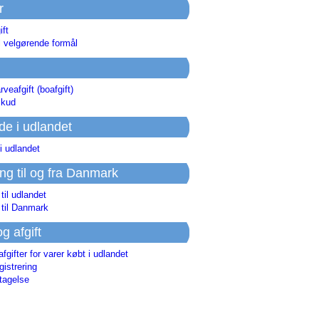
r
ift
l velgørende formål
rveafgift (boafgift)
skud
de i udlandet
i udlandet
ing til og fra Danmark
 til udlandet
 til Danmark
og afgift
afgifter for varer købt i udlandet
istrering
tagelse