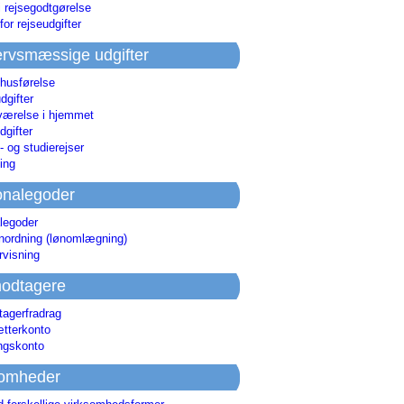
i rejsegodtgørelse
for rejseudgifter
rvsmæssige udgifter
 husførelse
dgifter
værelse i hjemmet
dgifter
 og studierejser
ing
onalegoder
legoder
ønordning (lønomlægning)
rvisning
odtagere
agerfradrag
tterkonto
ingskonto
somheder