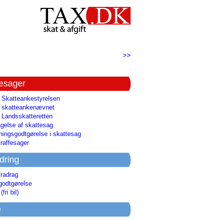
>>
tesager
l Skatteankestyrelsen
il skatteankenævnet
l Landsskatteretten
gelse af skattesag
ingsgodtgørelse i skattesag
raffesager
dring
fradrag
godtgørelse
(fri bil)
e