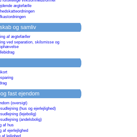
d forskellige virksomhedsformer
jdende ægtefælle
hedskatteordningen
afkastordningen
skab og samliv
ing af ægtefæller
ing ved separation, skilsmisse og
sophævelse
lebidrag
ikort
sparing
drag
 og fast ejendom
endom (oversigt)
udlejning (hus og ejerlejlighed)
udlejning (lejebolig)
udlejning (andelsbolig)
g af hus
g af ejerlejlighed
 af lejlighed