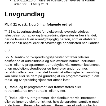
D.A.6.2.8.13 om diverse ydelser, der leveres til kunder
uden for EU ML § 21 d.
Lovgrundlag
ML § 21 c
, stk. 1 og 5, har følgende ordlyd:
"§ 21 c. Leveringsstedet for elektronisk leverede ydelser,
teleydelser og radio- og tv-spredningstjenester er her i landet,
når de leveres til en ikkeafgiftspligtig person, som er etableret
eller har sin bopæl eller sit sædvanlige opholdssted her i landet.
(...)
Stk. 5. Radio- og tv-spredningstjenester omfatter ydelser
bestående af audioindhold og audiovisuelt indhold, herunder
radio- eller tv-programmer, der udbydes via kommunikationsnet
af en medietjenesteudbyder og henhører under dennes
redaktionelle ansvar med det formål, at offentligheden samtidig
kan høre eller se dem på grundlag af en programoversigt. Som
radio- og tv-spredningstjenester anses især:
1) Radio- og tv-programmer, der transmitteres eller
retransmitteres over et radio- eller tv-net.
2) Radio- eller tv-programmer, der distribueres via internettet
eller et lignende elektronisk net, hvis de spredes, samtidig med
at de transmitteres eller retransmitteres over et radio- eller tv-