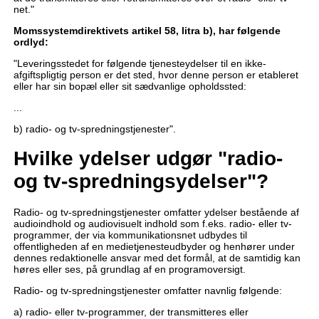
net."
Momssystemdirektivets
artikel 58, litra b), har følgende
ordlyd:
"Leveringsstedet for følgende tjenesteydelser til en ikke-
afgiftspligtig person er det sted, hvor denne person er etableret
eller har sin bopæl eller sit sædvanlige opholdssted:
...
b) radio- og tv-spredningstjenester".
Hvilke ydelser udgør "radio-
og tv-spredningsydelser"?
Radio- og tv-spredningstjenester omfatter ydelser bestående af
audioindhold og audiovisuelt indhold som f.eks. radio- eller tv-
programmer, der via kommunikationsnet udbydes til
offentligheden af en medietjenesteudbyder og henhører under
dennes redaktionelle ansvar med det formål, at de samtidig kan
høres eller ses, på grundlag af en programoversigt.
Radio- og tv-spredningstjenester omfatter navnlig følgende:
a) radio- eller tv-programmer, der transmitteres eller