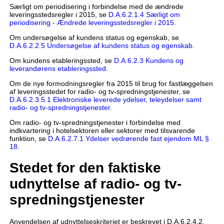
Særligt om periodisering i forbindelse med de ændrede
leveringsstedsregler i 2015, se
D.A.6.2.1.4 Særligt om
periodisering - Ændrede leveringsstedsregler i 2015
.
Om undersøgelse af kundens status og egenskab, se
D.A.6.2.2.5 Undersøgelse af kundens status og egenskab
.
Om kundens etableringssted, se
D.A.6.2.3 Kundens og
leverandørens etableringssted
.
Om de nye formodningsregler fra 2015 til brug for fastlæggelsen
af leveringsstedet for radio- og tv-spredningstjenester, se
D.A.6.2.3.5.1 Elektroniske leverede ydelser, teleydelser samt
radio- og tv-spredningstjenester
.
Om radio- og tv-spredningstjenester i forbindelse med
indkvartering i hotelsektoren eller sektorer med tilsvarende
funktion, se
D.A.6.2.7.1 Ydelser vedrørende fast ejendom ML §
18
.
Stedet for den faktiske
udnyttelse af radio- og tv-
spredningstjenester
Anvendelsen af udnyttelseskriteriet er beskrevet i D.A.6.2.4.2,