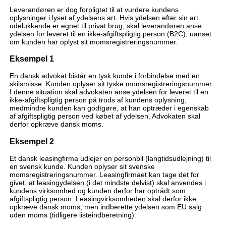
Leverandøren er dog forpligtet til at vurdere kundens
oplysninger i lyset af ydelsens art. Hvis ydelsen efter sin art
udelukkende er egnet til privat brug, skal leverandøren anse
ydelsen for leveret til en ikke-afgiftspligtig person (B2C), uanset
om kunden har oplyst sit momsregistreringsnummer.
Eksempel 1
En dansk advokat bistår en tysk kunde i forbindelse med en
skilsmisse. Kunden oplyser sit tyske momsregistreringsnummer.
I denne situation skal advokaten anse ydelsen for leveret til en
ikke-afgiftspligtig person på trods af kundens oplysning,
medmindre kunden kan godtgøre, at han optræder i egenskab
af afgiftspligtig person ved købet af ydelsen. Advokaten skal
derfor opkræve dansk moms.
Eksempel 2
Et dansk leasingfirma udlejer en personbil (langtidsudlejning) til
en svensk kunde. Kunden oplyser sit svenske
momsregistreringsnummer. Leasingfirmaet kan tage det for
givet, at leasingydelsen (i det mindste delvist) skal anvendes i
kundens virksomhed og kunden derfor har optrådt som
afgiftspligtig person. Leasingvirksomheden skal derfor ikke
opkræve dansk moms, men indberette ydelsen som EU salg
uden moms (tidligere listeindberetning).