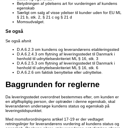
Betydningen af ydelsens art for vurderingen af kundens
egenskab
Særligt om salg af visse ydelser til kunder uden for EU ML
§ 21 b, stk. 2, § 21 c og § 21 d
Momsudvalget.
Se også
Se også afsnit
D.A.6.2.3 om kundens og leverandørens etableringssted
D.A.6.2.4.3 om flytning af leveringsstedet til Danmark i
henhold til udnyttelseskriteriet ML § 16, stk. 3
D.A.6.2.5.3 om flytning af leveringsstedet til Danmark i
henhold til udnyttelseskriteriet ML § 16, stk. 6
D.A.6.2.6 om faktisk benyttelse eller udnyttelse.
Baggrunden for reglerne
Da leveringsstedet overordnet bestemmes efter, om kunden er
en afgiftspligtig person, der optræder i denne egenskab, skal
leverandøren undersøge kundens status og egenskab på
leveringstidspunktet.
Med momsforordningens artikel 17-19 er der vedtaget
retningslinjer for leverandørens vurdering af kundens status og