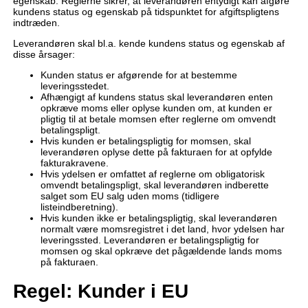
egenskab. Reglerne sikrer, at leverandøren entydigt kan afgøre
kundens status og egenskab på tidspunktet for afgiftspligtens
indtræden.
Leverandøren skal bl.a. kende kundens status og egenskab af
disse årsager:
Kunden status er afgørende for at bestemme
leveringsstedet.
Afhængigt af kundens status skal leverandøren enten
opkræve moms eller oplyse kunden om, at kunden er
pligtig til at betale momsen efter reglerne om omvendt
betalingspligt.
Hvis kunden er betalingspligtig for momsen, skal
leverandøren oplyse dette på fakturaen for at opfylde
fakturakravene.
Hvis ydelsen er omfattet af reglerne om obligatorisk
omvendt betalingspligt, skal leverandøren indberette
salget som EU salg uden moms (tidligere
listeindberetning).
Hvis kunden ikke er betalingspligtig, skal leverandøren
normalt være momsregistret i det land, hvor ydelsen har
leveringssted. Leverandøren er betalingspligtig for
momsen og skal opkræve det pågældende lands moms
på fakturaen.
Regel: Kunder i EU