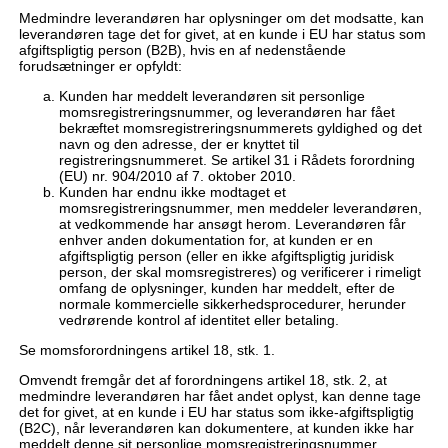
Medmindre leverandøren har oplysninger om det modsatte, kan
leverandøren tage det for givet, at en kunde i EU har status som
afgiftspligtig person (B2B), hvis en af nedenstående
forudsætninger er opfyldt:
Kunden har meddelt leverandøren sit personlige
momsregistreringsnummer, og leverandøren har fået
bekræftet momsregistreringsnummerets gyldighed og det
navn og den adresse, der er knyttet til
registreringsnummeret. Se artikel 31 i Rådets forordning
(EU) nr. 904/2010 af 7. oktober 2010.
Kunden har endnu ikke modtaget et
momsregistreringsnummer, men meddeler leverandøren,
at vedkommende har ansøgt herom. Leverandøren får
enhver anden dokumentation for, at kunden er en
afgiftspligtig person (eller en ikke afgiftspligtig juridisk
person, der skal momsregistreres) og verificerer i rimeligt
omfang de oplysninger, kunden har meddelt, efter de
normale kommercielle sikkerhedsprocedurer, herunder
vedrørende kontrol af identitet eller betaling.
Se momsforordningens artikel 18, stk. 1.
Omvendt fremgår det af forordningens artikel 18, stk. 2, at
medmindre leverandøren har fået andet oplyst, kan denne tage
det for givet, at en kunde i EU har status som ikke-afgiftspligtig
(B2C), når leverandøren kan dokumentere, at kunden ikke har
meddelt denne sit personlige momsregistreringsnummer.