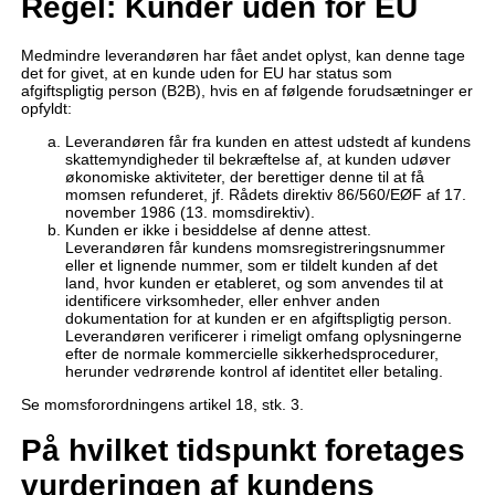
Regel: Kunder uden for EU
Medmindre leverandøren har fået andet oplyst, kan denne tage
det for givet, at en kunde uden for EU har status som
afgiftspligtig person (B2B), hvis en af følgende forudsætninger er
opfyldt:
Leverandøren får fra kunden en attest udstedt af kundens
skattemyndigheder til bekræftelse af, at kunden udøver
økonomiske aktiviteter, der berettiger denne til at få
momsen refunderet, jf. Rådets direktiv 86/560/EØF af 17.
november 1986 (13. momsdirektiv).
Kunden er ikke i besiddelse af denne attest.
Leverandøren får kundens momsregistreringsnummer
eller et lignende nummer, som er tildelt kunden af det
land, hvor kunden er etableret, og som anvendes til at
identificere virksomheder, eller enhver anden
dokumentation for at kunden er en afgiftspligtig person.
Leverandøren verificerer i rimeligt omfang oplysningerne
efter de normale kommercielle sikkerhedsprocedurer,
herunder vedrørende kontrol af identitet eller betaling.
Se momsforordningens artikel 18, stk. 3.
På hvilket tidspunkt foretages
vurderingen af kundens