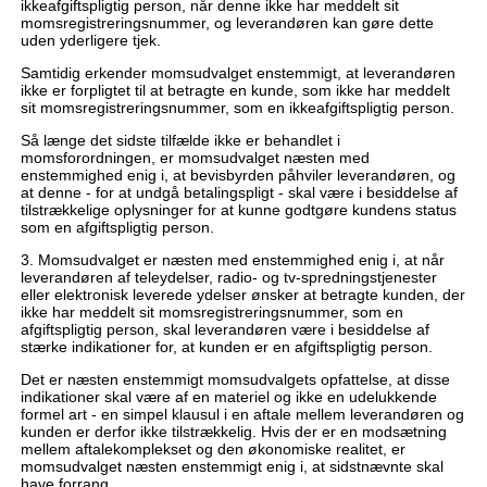
ikkeafgiftspligtig person, når denne ikke har meddelt sit
momsregistreringsnummer, og leverandøren kan gøre dette
uden yderligere tjek.
Samtidig erkender momsudvalget enstemmigt, at leverandøren
ikke er forpligtet til at betragte en kunde, som ikke har meddelt
sit momsregistreringsnummer, som en ikkeafgiftspligtig person.
Så længe det sidste tilfælde ikke er behandlet i
momsforordningen, er momsudvalget næsten med
enstemmighed enig i, at bevisbyrden påhviler leverandøren, og
at denne - for at undgå betalingspligt - skal være i besiddelse af
tilstrækkelige oplysninger for at kunne godtgøre kundens status
som en afgiftspligtig person.
3. Momsudvalget er næsten med enstemmighed enig i, at når
leverandøren af teleydelser, radio- og tv-spredningstjenester
eller elektronisk leverede ydelser ønsker at betragte kunden, der
ikke har meddelt sit momsregistreringsnummer, som en
afgiftspligtig person, skal leverandøren være i besiddelse af
stærke indikationer for, at kunden er en afgiftspligtig person.
Det er næsten enstemmigt momsudvalgets opfattelse, at disse
indikationer skal være af en materiel og ikke en udelukkende
formel art - en simpel klausul i en aftale mellem leverandøren og
kunden er derfor ikke tilstrækkelig. Hvis der er en modsætning
mellem aftalekomplekset og den økonomiske realitet, er
momsudvalget næsten enstemmigt enig i, at sidstnævnte skal
have forrang.