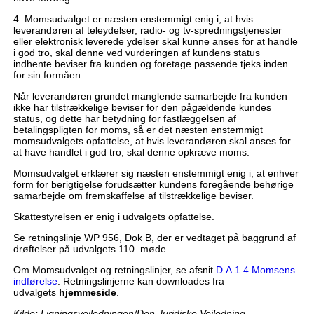
4. Momsudvalget er næsten enstemmigt enig i, at hvis
leverandøren af teleydelser, radio- og tv-spredningstjenester
eller elektronisk leverede ydelser skal kunne anses for at handle
i god tro, skal denne ved vurderingen af kundens status
indhente beviser fra kunden og foretage passende tjeks inden
for sin formåen.
Når leverandøren grundet manglende samarbejde fra kunden
ikke har tilstrækkelige beviser for den pågældende kundes
status, og dette har betydning for fastlæggelsen af
betalingspligten for moms, så er det næsten enstemmigt
momsudvalgets opfattelse, at hvis leverandøren skal anses for
at have handlet i god tro, skal denne opkræve moms.
Momsudvalget erklærer sig næsten enstemmigt enig i, at enhver
form for berigtigelse forudsætter kundens foregående behørige
samarbejde om fremskaffelse af tilstrækkelige beviser.
Skattestyrelsen er enig i udvalgets opfattelse.
Se retningslinje WP 956, Dok B, der er vedtaget på baggrund af
drøftelser på udvalgets 110. møde.
Om Momsudvalget og retningslinjer, se afsnit
D.A.1.4 Momsens
indførelse
. Retningslinjerne kan downloades fra
udvalgets
hjemmeside
.
Kilde: Ligningsvejledningen/Den Juridiske Vejledning