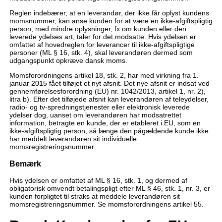
Reglen indebærer, at en leverandør, der ikke får oplyst kundens
momsnummer, kan anse kunden for at være en ikke-afgiftspligtig
person, med mindre oplysninger, fx om kunden eller den
leverede ydelses art, taler for det modsatte. Hvis ydelsen er
omfattet af hovedreglen for leverancer til ikke-afgiftspligtige
personer (ML § 16, stk. 4), skal leverandøren dermed som
udgangspunkt opkræve dansk moms.
Momsforordningens artikel 18, stk. 2, har med virkning fra 1.
januar 2015 fået tilføjet et nyt afsnit. Det nye afsnit er indsat ved
gennemførelsesforordning (EU) nr. 1042/2013, artikel 1, nr. 2),
litra b). Efter det tilføjede afsnit kan leverandøren af teleydelser,
radio- og tv-spredningstjenester eller elektronisk leverede
ydelser dog, uanset om leverandøren har modsatrettet
information, betragte en kunde, der er etableret i EU, som en
ikke-afgiftspligtig person, så længe den pågældende kunde ikke
har meddelt leverandøren sit individuelle
momsregistreringsnummer.
Bemærk
Hvis ydelsen er omfattet af ML § 16, stk. 1, og dermed af
obligatorisk omvendt betalingspligt efter ML § 46, stk. 1, nr. 3, er
kunden forpligtet til straks at meddele leverandøren sit
momsregistreringsnummer. Se momsforordningens artikel 55.