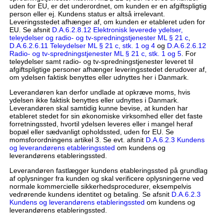
uden for EU, er det underordnet, om kunden er en afgiftspligtig
person eller ej. Kundens status er altså irrelevant.
Leveringsstedet afhænger af, om kunden er etableret uden for
EU. Se afsnit
D.A.6.2.8.12 Elektronisk leverede ydelser,
teleydelser og radio- og tv-spredningstjenester ML § 21 c
,
D.A.6.2.6.11 Teleydelser ML § 21 c, stk. 1 og 4
og
D.A.6.2.6.12
Radio- og tv-spredningstjenester ML § 21 c, stk. 1 og 5
. For
teleydelser samt radio- og tv-spredningstjenester leveret til
afgiftspligtige personer afhænger leveringsstedet derudover af,
om ydelsen faktisk benyttes eller udnyttes her i Danmark.
Leverandøren kan derfor undlade at opkræve moms, hvis
ydelsen ikke faktisk benyttes eller udnyttes i Danmark.
Leverandøren skal samtidig kunne bevise, at kunden har
etableret stedet for sin økonomiske virksomhed eller det faste
forretningssted, hvortil ydelsen leveres eller i mangel heraf
bopæl eller sædvanligt opholdssted, uden for EU. Se
momsforordningens artikel 3. Se evt. afsnit
D.A.6.2.3 Kundens
og leverandørens etableringssted
om kundens og
leverandørens etableringssted.
Leverandøren fastlægger kundens etableringssted på grundlag
af oplysninger fra kunden og skal verificere oplysningerne ved
normale kommercielle sikkerhedsprocedurer, eksempelvis
vedrørende kundens identitet og betaling. Se afsnit
D.A.6.2.3
Kundens og leverandørens etableringssted
om kundens og
leverandørens etableringssted.