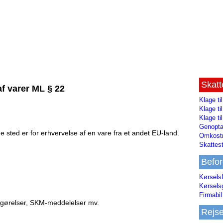
Skat
af varer ML § 22
Klage ti
Klage t
Klage ti
Genopta
e sted er for erhvervelse af en vare fra et andet EU-land.
Omkostn
Skattest
Befor
Kørsels
Kørsels
Firmabil 
fgørelser, SKM-meddelelser mv.
Rejs