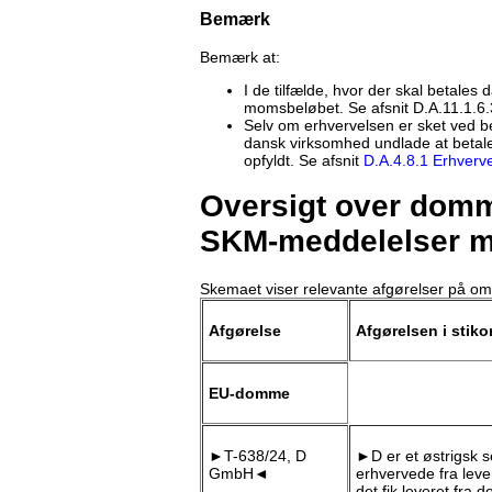
Bemærk
Bemærk at:
I de tilfælde, hvor der skal betales 
momsbeløbet. Se afsnit D.A.11.1.6.
Selv om erhvervelsen er sket ved 
dansk virksomhed undlade at betale
opfyldt. Se afsnit
D.A.4.8.1 Erhverv
Oversigt over domme
SKM-meddelelser m
Skemaet viser relevante afgørelser på om
Afgørelse
Afgørelsen i stiko
EU-domme
►T-638/24, D
►D er et østrigsk 
GmbH◄
erhvervede fra lev
det fik leveret fra