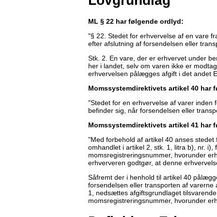
Lovgrundlag
ML § 22 har følgende ordlyd:
"§ 22. Stedet for erhvervelse af en vare fr
efter afslutning af forsendelsen eller trans
Stk. 2. En vare, der er erhvervet under b
her i landet, selv om varen ikke er modt
erhvervelsen pålægges afgift i det andet EU
Momssystemdirektivets artikel 40 har 
"Stedet for en erhvervelse af varer inden 
befinder sig, når forsendelsen eller transpo
Momssystemdirektivets artikel 41 har 
"Med forbehold af artikel 40 anses stedet
omhandlet i artikel 2, stk. 1, litra b), nr. 
momsregistreringsnummer, hvorunder erh
erhververen godtgør, at denne erhvervelse
Såfremt der i henhold til artikel 40 pålæ
forsendelsen eller transporten af varerne a
1, nedsættes afgiftsgrundlaget tilsvarende
momsregistreringsnummer, hvorunder erhv