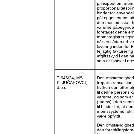
princippet om moms
proportionalitetsprin
hinder for anvendel
pålægges moms på e
den medlemsstat, hv
varerne påbegyndes
foretaget denne er
momsregistreringsn
når en sådan erhver
levering inden for 
fejlagtig faktureri
afgiftsskyld i den 
som er fastsat i næ
T-646/24, MS
Den omstændighed, 
KLJUČAROVCI,
trepartstransaktion,
d.o.o.
hvilken den efterfø
til denne persons 
varerne, og som er r
(moms) i den samm
til hinder for, at de
momssystemdirektivet
være opfyldt.
Den omstændighed, 
den forenklingsforan