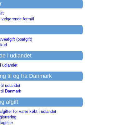
r
ift
l velgørende formål
rveafgift (boafgift)
skud
de i udlandet
i udlandet
ing til og fra Danmark
 til udlandet
 til Danmark
og afgift
afgifter for varer købt i udlandet
istrering
tagelse