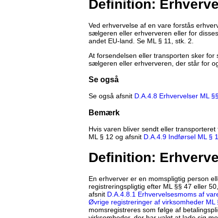
Definition: Erhverve
Ved erhvervelse af en vare forstås erhverv
sælgeren eller erhververen eller for disses
andet EU-land. Se ML § 11, stk. 2.
At forsendelsen eller transporten sker for
sælgeren eller erhververen, der står for og
Se også
Se også afsnit
D.A.4.8 Erhvervelser ML §§
Bemærk
Hvis varen bliver sendt eller transporteret 
ML § 12 og afsnit
D.A.4.9 Indførsel ML § 
Definition: Erhverve
En erhverver er en momspligtig person elle
registreringspligtig efter ML §§ 47 eller 50
afsnit
D.A.4.8.1 Erhvervelsesmoms af var
Øvrige registreringer af virksomheder ML 
momsregistreres som følge af betalingspli
virksomheder, der har valgt at lade sig m