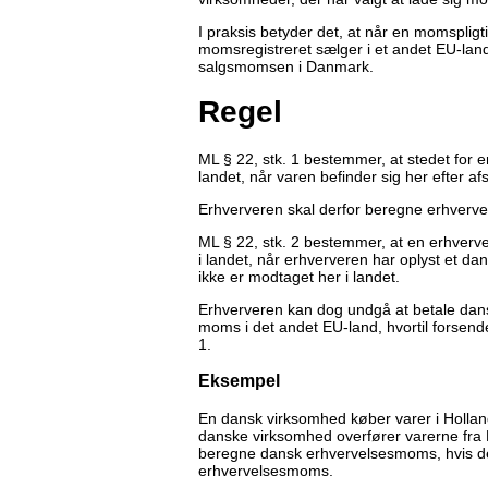
I praksis betyder det, at når en momsplig
momsregistreret sælger i et andet EU-lan
salgsmomsen i Danmark.
Regel
ML § 22, stk. 1 bestemmer, at stedet for
landet, når varen befinder sig her efter af
Erhververen skal derfor beregne erhver
ML § 22, stk. 2 bestemmer, at en erhver
i landet, når erhververen har oplyst et d
ikke er modtaget her i landet.
Erhververen kan dog undgå at betale dan
moms i det andet EU-land, hvortil forsendel
1.
Eksempel
En dansk virksomhed køber varer i Holla
danske virksomhed overfører varerne fra Ho
beregne dansk erhvervelsesmoms, hvis den
erhvervelsesmoms.