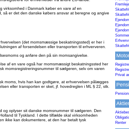
Fremleje
tig virksomhed i Danmark køber en vare af en
Skattefr
d, så er det den danske købers ansvar at beregne og angive
Skattefr
Ejendom
Ejendo
Ejendom
Sommerh
Erhverv
 erhvervelsen (det momsmæssige beskatningssted) er her i
Skattef
slutningen af forsendelsen eller transporten til erhververen.
Moto
velsesmoms og anføre den på sin momsangivelse.
velse af en vare også har momsmæssigt beskatningssted her
Registre
ansk momsregistreringsnummer til sælgeren, selv om varen
Registre
Privat a
sk moms, hvis han kan godtgøre, at erhvervelsen pålægges
Pens
sen eller transporten er sket, jf. hovedreglen i ML § 22, stk.
Pension
Aktie
nd og oplyser sit danske momsnummer til sælgeren. Den
Aktiebe
lland til Tyskland. I dette tilfælde skal virksomheden
Obligat
 ikke kan dokumentere, at den har betalt tysk
Renter