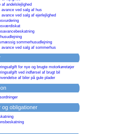
 af andelslejlighed
i avance ved salg af hus
i avance ved salg af ejerlejlighed
svurdering
msværdiskat
savancebeskatning
usudlejning
smæssig sommerhusudlejning
ri avance ved salg af sommerhus
r
ringsafgift for nye og brugte motorkøretøjer
ringsafgift ved indførsel af brugt bil
nvendelse af biler på gule plader
ion
sordninger
r og obligationer
skatning
ionsbeskatning