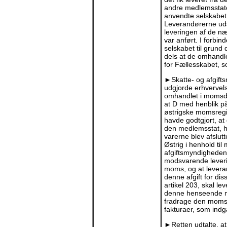
andre medlemsstater
anvendte selskabet
Leverandørerne udst
leveringen af de n
var anført. I forbin
selskabet til grund
dels at de omhandle
for Fællesskabet, so
►Skatte- og afgifts
udgjorde erhvervels
omhandlet i momsdir
at D med henblik p
østrigske momsregi
havde godtgjort, at
den medlemsstat, hv
varerne blev afslutt
Østrig i henhold til
afgiftsmyndigheden v
modsvarende leverin
moms, og at levera
denne afgift for dis
artikel 203, skal le
denne henseende n
fradrage den moms,
fakturaer, som indg
►Retten udtalte, at