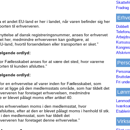
Skattefr
Fradrag 
Erhve
a et andet EU-land er her i landet, når varen befinder sig her
porten til erhververen.
Dobbelt
Telefonu
enyttelse af dansk registreringsnummer, anses for erhvervet
Arbejds
aget her, medmindre erhververen kan godtgøre, at
Kursusu
-land, hvortil forsendelsen eller transporten er sket."
Kongres-
Afskrivn
følgende ordlyd:
for Fællesskabet anses for at være det sted, hvor varerne
Pers
rten til kunden afsluttes."
Persona
følgende ordlyd:
Bruttol
Fri unde
 for en erhvervelse af varer inden for Fællesskabet, som
i), for at ligge på den medlemsstats område, som har tildelt det
Lønm
ververen har foretaget erhvervelsen, medmindre
 er blevet pålagt moms efter artikel 40.
Lønmodt
Iværksæ
gges erhvervelsen moms i den medlemsstat, hvor
fsluttes, efter at den er blevet pålagt moms i henhold til stk.
Etabler
 i den medlemsstat, som har tildelt det
erveren har foretaget denne erhvervelse."
Virk