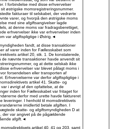
. I forbindelse med disse erhvervelser
 sit østrigske momsregistreringsnummer.
edte fakturaer til selskabet, der vedrørte
ævnte varer, og hvorpå den østrigske moms
delse med sine afgiftsangivelser lagde
 dels, at denne moms var fradragsberettiget,
de erhvervelser ikke var erhvervelser inden
m var afgiftspligtige i Østrig.◄
myndigheden fandt, at disse transaktioner
er af varer inden for Fællesskabet som
ektivets artikel 20, stk. 1. De konstaterede,
å de nævnte transaktioner havde anvendt sit
streringsnummer, og at dette selskab ikke
 disse erhvervelser var blevet pålagt moms i
or forsendelsen eller transporten af
et. Erhvervelserne var derfor afgiftspligtige i
 momsdirektivets artikel 41. Skatte- og
ar i øvrigt af den opfattelse, at de
ger inden for Fællesskabet var fritaget for
ndørerne derfor med urette havde faktureret
se leveringer. I henhold til momsdirektivets
verandørerne imidlertid betale afgiften. I
ægtede skatte- og afgiftsmyndigheden D at
 der var angivet på de pågældende
ående afgift.◄
 momsdirektivets artikel 40, 41 og 203, samt