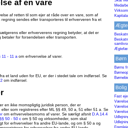
lse af en vare
Skat ve
Medarbe
Virksom
else af retten til som ejer at råde over en vare, som af
Kapital
 regning sendes eller transporteres til erhververen fra et
Ægte
 sælgerens eller erhververens regning betyder, at det er
Beskatn
 betaler for forsendelsen eller transporten.
Beskatn
samliv
Ægtefæl
 11 - 11 a
om erhvervelse af varer.
Børn
Børns fr
Børneop
fra et land uden for EU, er der i stedet tale om indførsel. Se
Børnebi
12
om indførsel.
Bolig
r
Fast ej
Værelses
r en ikke momspligtig juridisk person, der er
Værelses
, eller som registreres efter ML §§ 49, 50 a, 51 eller 51 a. Se
Værelses
er
om erhvervelsesmoms af varer. Se særligt afsnit
D.A.14.4
Udlejnin
§§ 50 - 50 c
om § 50 og virksomheder, som skal
Udlejnin
gt for erhvervelser fra andre EU-lande, og om § 50 a og
Fremleje
omsregistrere for erhvervelser fra andre EU-lande.