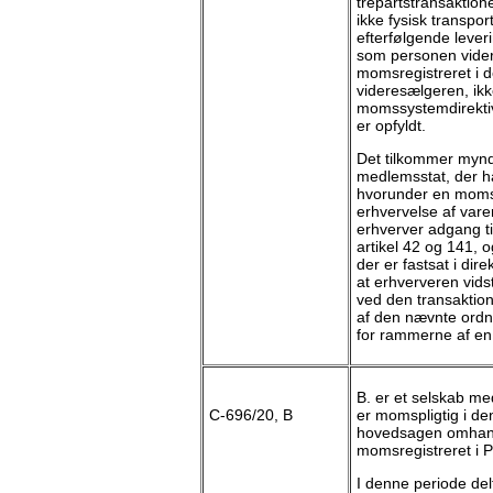
trepartstransaktion
ikke fysisk transpor
efterfølgende lever
som personen vider
momsregistreret i
videresælgeren, ikk
momssystemdirektivet
er opfyldt.
Det tilkommer mynd
medlemsstat, der h
hvorunder en momsp
erhvervelse af vare
erhverver adgang til
artikel 42 og 141, o
der er fastsat i dire
at erhververen vid
ved den transaktion
af den nævnte ordn
for rammerne af en
B. er et selskab m
C-696/20, B
er momspligtig i de
hovedsagen omhandl
momsregistreret i P
I denne periode de