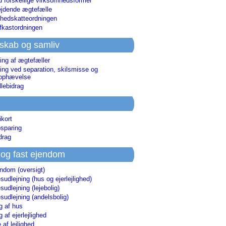
d forskellige virksomhedsformer
jdende ægtefælle
hedskatteordningen
afkastordningen
skab og samliv
ing af ægtefæller
ing ved separation, skilsmisse og
sophævelse
lebidrag
ikort
sparing
drag
 og fast ejendom
endom (oversigt)
udlejning (hus og ejerlejlighed)
udlejning (lejebolig)
udlejning (andelsbolig)
g af hus
g af ejerlejlighed
 af lejlighed