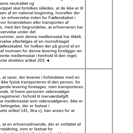
ens neutralitet og
cippet skal fortolkes således, at de ikke er til
sen af en national lovgivning, hvorefter der
n erhvervelse inden for Fællesskabet i
or forsendelsen eller transporten af
, med den begrundelse, at erhververen har
hvervelse under det
ummer, som denne medlemsstat har tildelt,
velse efterfølges af en momsfritaget
Fællesskabet, for hvilken der på grund af en
ng af momsen for denne levering foreligger en
nævnte medlemsstat i henhold til den regel,
vnte direktivs artikel 203.◄
at varer, der leveres i forbindelse med en
 ikke fysisk transporteres til den person, for
lgende levering foretages, men transporteres
kunde, til hvem personen videresælger
egistreret i forhold til merværdiafgift
e medlemsstat som videresælgeren, ikke er
n betingelse, der er fastsat i
s artikel 141, litra c), kan anses for at
at en erhvervsdrivende, der er omfattet af
staltning, som er fastsat for