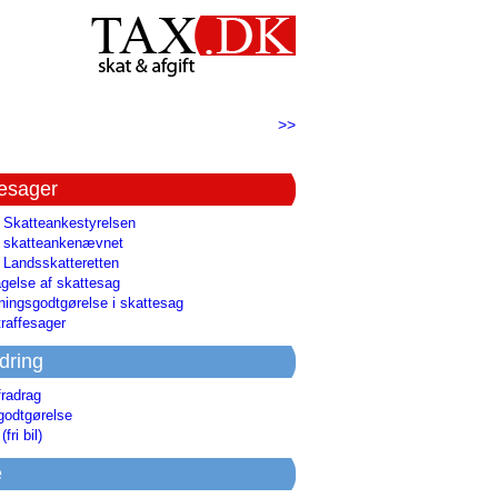
>>
tesager
l Skatteankestyrelsen
il skatteankenævnet
l Landsskatteretten
gelse af skattesag
ingsgodtgørelse i skattesag
raffesager
dring
fradrag
godtgørelse
(fri bil)
e