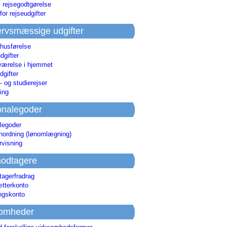
i rejsegodtgørelse
for rejseudgifter
rvsmæssige udgifter
 husførelse
dgifter
værelse i hjemmet
dgifter
 og studierejser
ing
onalegoder
legoder
ønordning (lønomlægning)
rvisning
odtagere
agerfradrag
tterkonto
ingskonto
somheder