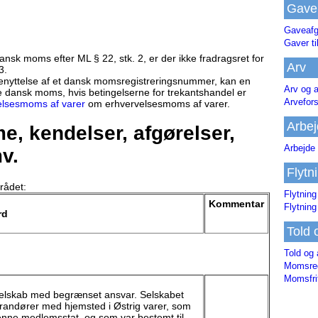
Gave
Gaveafg
Gaver ti
dansk moms efter ML § 22, stk. 2, er der ikke fradragsret for
Arv
3.
benyttelse af et dansk momsregistreringsnummer, kan en
Arv og a
 dansk moms, hvis betingelserne for trekantshandel er
Arvefor
elsesmoms af varer
om erhvervelsesmoms af varer.
Arbej
, kendelser, afgørelser,
Arbejde 
v.
Flytn
rådet:
Flytning
Kommentar
Flytning
rd
Told 
Told og 
Momsreg
Momsfri
selskab med begrænset ansvar. Selskabet
erandører med hjemsted i Østrig varer, som
 denne medlemsstat, og som var bestemt til