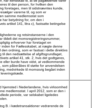
er, har kendskab til, at de pågældende varer
teres til den person, for hvilken den
ing foretages, men til sidstnævntes kunde,
esælger varerne til, og som er
 den samme medlemsstat som
e har betydning for, om den i
s artikel 141, litra c), fastsatte betingelse
ighederne og retsinstanserne i den
ar tildelt det momsregistreringsnummer,
ligtig erhverver har foretaget en
r inden for Fællesskabet, at nægte denne
 den ordning, som er fastsat i dette direktivs
g til den nedsættelse af afgiftsgrundlaget,
ktivets artikel 41, stk. 2, hvis det godtgøres,
ste eller burde have vidst, at vedkommende
, som påberåbes til støtte for anvendelsen
ing, medvirkede til momssvig begået inden
 leveringskæde.
ed hjemsted i Nederlandene, hvis virksomhed
nne medlemsstat. I april 2012, som er den i
ede periode, var selskabet ligeledes
olen.
ltog B. i kædetransaktioner vedrørende de