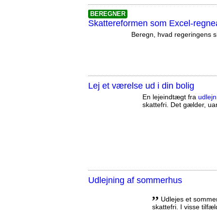
BEREGNER
Skattereformen som Excel-regne
Beregn, hvad regeringens sk
Lej et værelse ud i din bolig
En lejeindtægt fra
udlejn
skattefri. Det gælder, uan
Udlejning af sommerhus
,,
Udlejes et sommerh
skattefri. I visse tilf