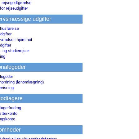
i rejsegodtgørelse
for rejseudgifter
rvsmæssige udgifter
 husførelse
dgifter
værelse i hjemmet
dgifter
 og studierejser
ing
onalegoder
legoder
ønordning (lønomlægning)
rvisning
odtagere
agerfradrag
tterkonto
ingskonto
somheder