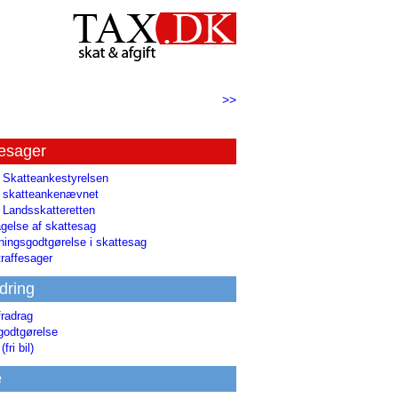
>>
tesager
l Skatteankestyrelsen
il skatteankenævnet
l Landsskatteretten
gelse af skattesag
ingsgodtgørelse i skattesag
raffesager
dring
fradrag
godtgørelse
(fri bil)
e