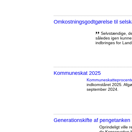
Omkostningsgodtgørelse til sels
,,
Selvstændige, der
således igen kunne
indbringes for Land
Kommuneskat 2025
Kommuneskatte­procent
indkomståret 2025. Afg
september 2024.
Generationskifte af pengetanken 
Oprindeligt ville
de Konservative ha