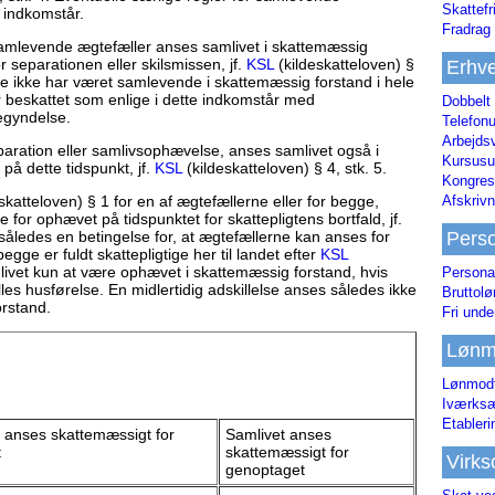
Skattefr
e indkomstår.
Fradrag 
samlevende ægtefæller anses samlivet i skattemæssig
 separationen eller skilsmissen, jf.
KSL
(kildeskatteloven) §
Erhve
rne ikke har været samlevende i skattemæssig forstand i hele
r beskattet som enlige i dette indkomstår med
Dobbelt
begyndelse.
Telefonu
Arbejds
aration eller samlivsophævelse, anses samlivet også i
Kursusu
å dette tidspunkt, jf.
KSL
(kildeskatteloven) § 4, stk. 5.
Kongres-
Afskrivn
skatteloven) § 1 for en af ægtefællerne eller for begge,
or ophævet på tidspunktet for skattepligtens bortfald, jf.
Pers
r således en betingelse for, at ægtefællerne kan anses for
gge er fuldt skattepligtige her til landet efter
KSL
mlivet kun at være ophævet i skattemæssig forstand, hvis
Persona
lles husførelse. En midlertidig adskillelse anses således ikke
Bruttol
rstand.
Fri unde
Lønm
Lønmodt
Iværksæ
Etabler
 anses skattemæssigt for
Samlivet anses
t
skattemæssigt for
Virk
genoptaget