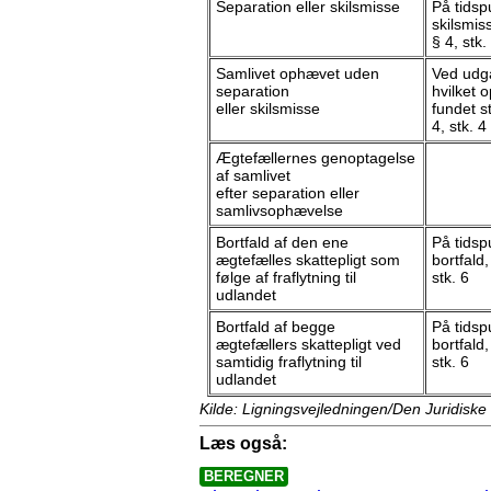
Separation eller skilsmisse
På tidsp
skilsmiss
§ 4, stk.
Samlivet ophævet uden
Ved udga
separation
hvilket 
eller skilsmisse
fundet s
4, stk. 4
Ægtefællernes genoptagelse
af samlivet
efter separation eller
samlivsophævelse
Bortfald af den ene
På tidsp
ægtefælles skattepligt som
bortfald,
følge af fraflytning til
stk. 6
udlandet
Bortfald af begge
På tidsp
ægtefællers skattepligt ved
bortfald,
samtidig fraflytning til
stk. 6
udlandet
Kilde: Ligningsvejledningen/Den Juridiske
Læs også:
BEREGNER