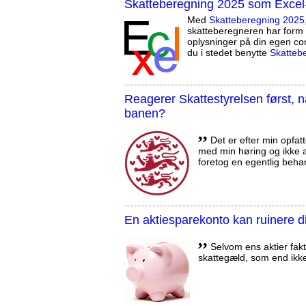
Skatteberegning 2025 som Excel
Med
Skatteberegning 2025
skatteberegneren har form 
oplysninger på din egen co
du i stedet benytte
Skatteb
Reagerer Skattestyrelsen først
banen?
,,
Det er efter min opfatt
med min høring og ikke a
foretog en egentlig beha
En aktiesparekonto kan ruinere d
,,
Selvom ens aktier fakti
skattegæld, som end ikk