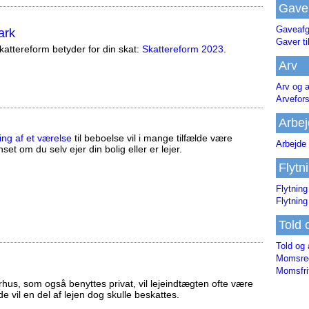
Gave
Gaveafg
ark
Gaver ti
attereform betyder for din skat:
Skattereform 2023
.
Arv
Arv og a
Arvefor
Arbej
ing af et værelse
til beboelse vil i mange tilfælde være
Arbejde 
set om du selv ejer din bolig eller er lejer.
Flytn
Flytning
Flytning
Told 
Told og 
Momsreg
Momsfri
us, som også benyttes privat, vil lejeindtægten ofte være
ælde vil en del af lejen dog skulle beskattes.