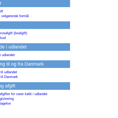
r
ift
l velgørende formål
rveafgift (boafgift)
skud
de i udlandet
i udlandet
ing til og fra Danmark
 til udlandet
 til Danmark
og afgift
afgifter for varer købt i udlandet
istrering
tagelse