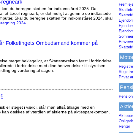
-regneark
Fremleje
, kan du beregne skatten for indkomståret 2025. Da
Skattefr
af et Excel-regneark, er det muligt at gemme de indtastede
Skattefr
mputer. Skal du beregne skatten for indkomståret 2024, skal
Ejendom
eregning 2024
.
Ejendo
Ejendom
Sommerh
Erhverv
, når Folketingets Ombudsmand kommer på
Skattef
Moto
else meget beklageligt, at Skattestyrelsen først i forbindelse
llerede i forbindelse med dine henvendelser til styrelsen
Registre
ndling og vurdering af sagen.
Registre
Privat a
Pens
ig
Pension
Aktie
sk er steget i værdi, står man altså tilbage med en
e kan dækkes af værdien af aktierne på aktiesparekontoen.
Aktiebe
Obligat
Renter