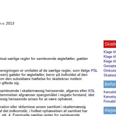
m.v. 2013
Skat
Klage ti
Klage t
tsat særlige regler for samlevende ægtefæller, gælder
Klage ti
Genopta
eberegningen er omfattet af de særlige regler, som ifølge
PSL
Omkostn
oven) gælder for ægtefæller, beror på indholdet af den
Skattest
 om den subsidiære hæftelse for skattekrav mellem
 giftede sig.
Befor
 samlevende i skattemæssig henseende, afgøres efter
KSL
Kørsels
estemmelser afgrænser spørgsmålet i negativ forstand, idet
Kørsels
mæssig henseende anses for at være ophævet.
Firmabil 
ation eller skilsmisse anses samlivet i skattemæssig
Rejs
et indkomstår, i hvilket ophævelsen af samlivet har
, stk. 4. Eventuelle særlige regler for samlevende