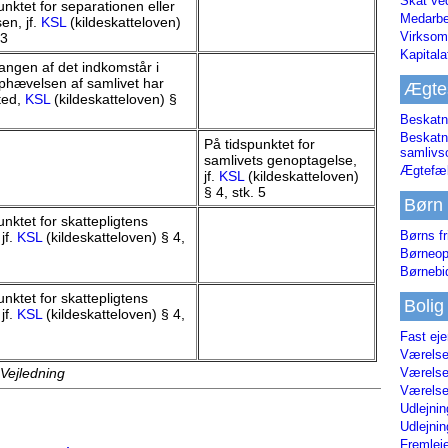
Skat ve
unktet for separationen eller
Medarbe
en, jf.
KSL
(kildeskatteloven)
Virksom
 3
Kapital
ngen af det indkomstår i
ophævelsen af samlivet har
Ægte
ted,
KSL
(kildeskatteloven) §
Beskatn
Beskatn
På tidspunktet for
samliv
samlivets genoptagelse,
Ægtefæl
jf.
KSL
(kildeskatteloven)
§ 4, stk. 5
Børn
unktet for skattepligtens
Børns fr
 jf.
KSL
(kildeskatteloven) § 4,
Børneop
Børnebi
unktet for skattepligtens
Bolig
 jf.
KSL
(kildeskatteloven) § 4,
Fast ej
Værelses
Værelses
 Vejledning
Værelses
Udlejnin
Udlejnin
Fremleje