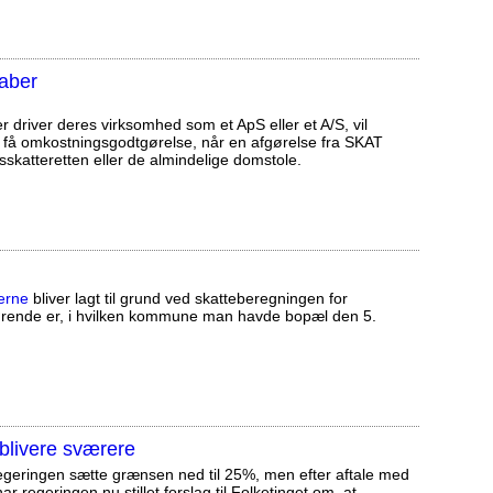
kaber
 driver deres virksomhed som et ApS eller et A/S, vil
 få omkostningsgodtgørelse, når en afgørelse fra SKAT
sskatteretten eller de almindelige domstole.
erne
bliver lagt til grund ved skatteberegningen for
ørende er, i hvilken kommune man havde bopæl den 5.
blivere sværere
 regeringen sætte grænsen ned til 25%, men efter aftale med
r regeringen nu stillet forslag til Folketinget om, at