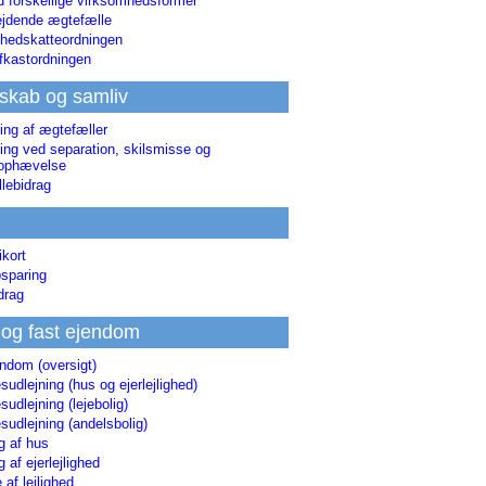
d forskellige virksomhedsformer
jdende ægtefælle
hedskatteordningen
afkastordningen
skab og samliv
ing af ægtefæller
ing ved separation, skilsmisse og
sophævelse
lebidrag
ikort
sparing
drag
 og fast ejendom
endom (oversigt)
udlejning (hus og ejerlejlighed)
udlejning (lejebolig)
udlejning (andelsbolig)
g af hus
g af ejerlejlighed
 af lejlighed