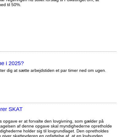
ed til 50%.
ene i 2025?
ter dig at sætte arbejdstiden et par timer ned om ugen.
erer SKAT
opgave er at forvalte den lovgivning, som gælder på
tagelsen af denne opgave skal myndighederne opretholde
myndighederne holder sig til lovgrundlaget. Den opretholdes
 giver skatteyderen en opfattelse af, at en lovbunden