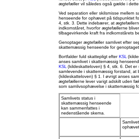
ægtefæller vil således også gælde i dett
Ved separation eller skilsmisse mellem 
henseende for ophævet på tidspunktet for
4, stk. 3. Dette indebærer, at ægtefælle
indkomståret, hvorfor ægtefællerne blive
tilbagevirkende kraft fra indkomstårets 
Genoptager ægtefæller samlivet efter sep
skattemæssig henseende for genoptaget p
Bortfalder fuld skattepligt efter
KSL
(kilde
anses samlivet i skattemæssig henseende f
KSL
(kildeskatteloven) § 4, stk. 6. Det e
samlevende i skattemæssig forstand, at be
(kildeskatteloven) § 1. I øvrigt anses sa
ægtefællerne lever varigt adskilt uden fæ
som samlivsophævelse i skattemæssig fo
Samlivets status i
skattemæssig henseende
kan sammenfattes i
nedenstående skema.
Samlivet
ophæve