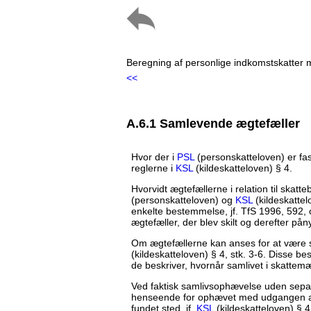
Beregning af personlige indkomstskatter 
<<
A.6.1 Samlevende ægtefæller
Hvor der i
PSL
(personskatteloven) er fas
reglerne i
KSL
(kildeskatteloven) § 4.
Hvorvidt ægtefællerne i relation til skatt
(personskatteloven) og
KSL
(kildeskattel
enkelte bestemmelse, jf. TfS 1996, 592,
ægtefæller, der blev skilt og derefter påny
Om ægtefællerne kan anses for at være
(kildeskatteloven) § 4, stk. 3-6. Disse b
de beskriver, hvornår samlivet i skatte
Ved faktisk samlivsophævelse uden separ
henseende for ophævet med udgangen af d
fundet sted, jf.
KSL
(kildeskatteloven) § 4