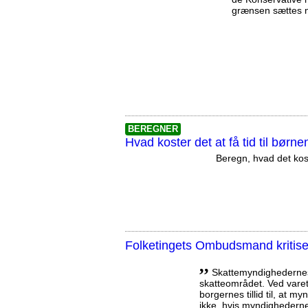
grænsen sættes n
BEREGNER
Hvad koster det at få tid til børn
Beregn, hvad det kos
Folketingets Ombudsmand kritis
,,
Skattemyndighedernes 
skatteområdet. Ved vare
borgernes tillid til, at 
ikke, hvis myndighederne