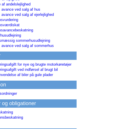
 af andelslejlighed
i avance ved salg af hus
i avance ved salg af ejerlejlighed
svurdering
msværdiskat
savancebeskatning
usudlejning
smæssig sommerhusudlejning
ri avance ved salg af sommerhus
r
ringsafgift for nye og brugte motorkøretøjer
ringsafgift ved indførsel af brugt bil
nvendelse af biler på gule plader
ion
sordninger
r og obligationer
skatning
ionsbeskatning